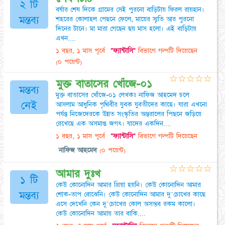
২ টি
বর্ষার শেষ দিকে গ্রামের সেই পুরনো বাড়িটায় ফিরল রায়হান।
মন্তব্য
শহরের কোলাহল পেছনে ফেলে, মায়ের স্মৃতি আর পুরনো
দিনের টানে। মা মারা গেছেন ছয় মাস হলো। এই বাড়িটায়
এখন....
১ বছর, ১ মাস পূর্বে
"ফ্যান্টাসি"
বিভাগে গল্পটি দিয়েছেন
(০ পয়েন্ট)
☆
☆
☆
☆
☆
মুক্ত বাতাসের খোঁজে-০১
মন্তব্য
মুক্ত বাতাসের খোঁজে-০১ লেখকঃ নাফিজ আহমেদ চলে
নেই
আসলাম আধুনিক পৃথিবীর যুবক যুবতীদের কাছে। যারা এখনো
পর্যন্ত নিজেদেরকে উন্নত সংস্কৃতির অন্তরালের পিছনে জড়িয়ে
রেখেছে এক অসমাপ্ত জগৎ। যাদের একদিন....
১ বছর, ১ মাস পূর্বে
"ফ্যান্টাসি"
বিভাগে গল্পটি দিয়েছেন
নাফিজ আহমেদ
(০ পয়েন্ট)
☆
☆
☆
☆
☆
আমার দুঃখ
১ টি
কেউ কোনোদিন আমার প্রিয়া হয়নি। কেউ কোনোদিন আমার
মন্তব্য
শোক-তাপ বোঝেনি। কেউ কোনোদিন আমার দু'চোখের কাছে
এসে দেখেনি কেন দু'চোখের কোল অসম্ভব রকম কালো।
কেউ কোনোদিন আমায় তার বাকি....