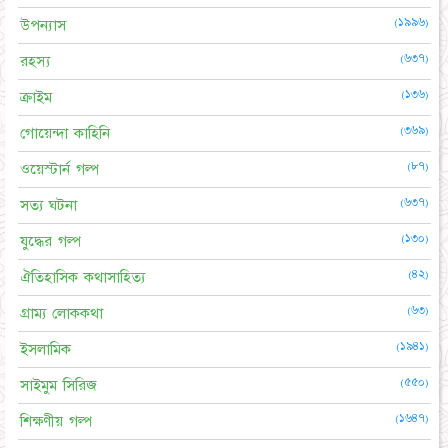
(১৯৯৬)
উপন্যাস
(৬৩৭)
রহস্য
(১৩৬)
ক্রাইম
(৩৬৯)
গোয়েন্দা কাহিনি
(৮৭)
ওয়েস্টার্ন গল্প
(৬৩৭)
সত্য ঘটনা
(১৩০)
যুদ্ধের গল্প
(৪২)
ঐতিহাসিক কথাসাহিত্য
(৬৩)
গ্রাম্য লোককথা
(১৯৪১)
ইসলামিক
(৫৫০)
সাইমুম সিরিজ
(১৬৪৭)
শিক্ষণীয় গল্প