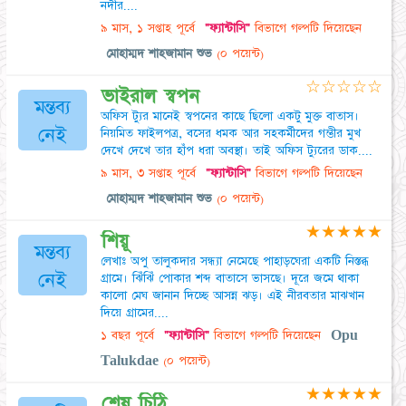
নদীর....
৯ মাস, ১ সপ্তাহ পূর্বে
"ফ্যান্টাসি"
বিভাগে গল্পটি দিয়েছেন
মোহাম্মদ শাহজামান শুভ
(০ পয়েন্ট)
☆
☆
☆
☆
☆
ভাইরাল স্বপন
মন্তব্য
অফিস ট্যুর মানেই স্বপনের কাছে ছিলো একটু মুক্ত বাতাস।
নেই
নিয়মিত ফাইলপত্র, বসের ধমক আর সহকর্মীদের গম্ভীর মুখ
দেখে দেখে তার হাঁপ ধরা অবস্থা। তাই অফিস ট্যুরের ডাক....
৯ মাস, ৩ সপ্তাহ পূর্বে
"ফ্যান্টাসি"
বিভাগে গল্পটি দিয়েছেন
মোহাম্মদ শাহজামান শুভ
(০ পয়েন্ট)
★
★
★
★
★
শিয়ূ
মন্তব্য
লেখাঃ অপু তালুকদার সন্ধ্যা নেমেছে পাহাড়ঘেরা একটি নিস্তব্ধ
নেই
গ্রামে। ঝিঁঝিঁ পোকার শব্দ বাতাসে ভাসছে। দূরে জমে থাকা
কালো মেঘ জানান দিচ্ছে আসন্ন ঝড়। এই নীরবতার মাঝখান
দিয়ে গ্রামের....
১ বছর পূর্বে
"ফ্যান্টাসি"
বিভাগে গল্পটি দিয়েছেন
Opu
Talukdae
(০ পয়েন্ট)
★
★
★
★
★
শেষ চিঠি