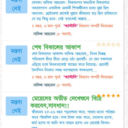
লেখকঃ নাফিজ আহমেদ। বিজয়নগর মাধ্যমিক বিদ্যালয়ে
নেই
অধ্যায়ণরত একাধিক মেধাবী শিক্ষার্থীদের মধ্যে মুন্না ছিল
অন্যতম। ছোটবেলা থেকেই মুন্নার জীবনের স্বপ্ন ছিল ভবিষ্যতে
সে বড় কিছু হবে। সেই স্বপ্নকেই বাস্তবে....
২ বছর, ৬ মাস পূর্বে
"ফ্যান্টাসি"
বিভাগে গল্পটি দিয়েছেন
নাফিজ আহমেদ
(০ পয়েন্ট)
☆
☆
☆
☆
☆
শেষ বিকালের আকাশ
মন্তব্য
শেষ বিকালের আকাশঃ নাফিজ আহমেদ,, নিরব নিস্তব্ধ
নেই
পরিবেশে ধীরে ধীরে বেড়ে ওঠা ছেলেটি। সে যেন সকলকে
এড়িয়ে চলে নিরবতাকেই কাছের করে নিয়েছে। ছেলেটি
দৈনন্দিন নিজের সমস্ত অগোছালো কাজগুলো....
২ বছর, ৬ মাস পূর্বে
"ফ্যান্টাসি"
বিভাগে গল্পটি দিয়েছেন
নাফিজ আহমেদ
(০ পয়েন্ট)
★
★
★
★
★
মেয়েদের অতীত দেখেশুনে বিয়ে
মন্তব্য
করবেন,সাবধান!!
নেই
জীবনের ২৫-২৬ বছর পড়াশোনা করে, গাধার মতো পরিশ্রম
করে স্টাবলিশ হয়ে। লক্ষ টাকা খরচ করে, সেকেন্ড হ্যান্ড,
থার্ড হ্যান্ড না জানি কত নাম্বার হ্যান্ড এর প্রোডাক্ট কিনব।