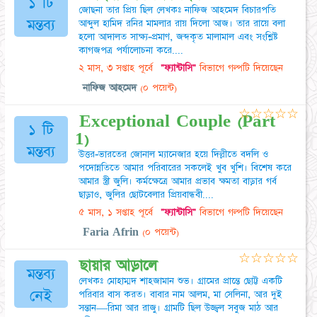
১ টি
জোছনা তার প্রিয় ছিল লেখকঃ নাফিজ আহমেদ বিচারপতি
মন্তব্য
আব্দুল হামিদ রনির মামলার রায় দিলো আজ। তার রায়ে বলা
হলো আদালত সাক্ষ্য-প্রমাণ, জব্দকৃত মালামাল এবং সংশ্লিষ্ট
কাগজপত্র পর্যালোচনা করে....
২ মাস, ৩ সপ্তাহ পূর্বে
"ফ্যান্টাসি"
বিভাগে গল্পটি দিয়েছেন
নাফিজ আহমেদ
(০ পয়েন্ট)
☆
☆
☆
☆
☆
Exceptional Couple (Part
১ টি
1)
মন্তব্য
উত্তর-ভারতের জোনাল ম্যানেজার হয়ে দিল্লীতে বদলি ও
পদোন্নতিতে আমার পরিবারের সকলেই খুব খুশি। বিশেষ করে
আমার স্ত্রী জুলি। কর্মক্ষেত্রে আমার প্রভাব ক্ষমতা বাড়ার গর্ব
ছাড়াও, জুলির ছোটবেলার প্রিয়বান্ধবী....
৫ মাস, ১ সপ্তাহ পূর্বে
"ফ্যান্টাসি"
বিভাগে গল্পটি দিয়েছেন
Faria Afrin
(০ পয়েন্ট)
☆
☆
☆
☆
☆
ছায়ার আড়ালে
মন্তব্য
লেখকঃ মোহাম্মদ শাহজামান শুভ। গ্রামের প্রান্তে ছোট্ট একটি
নেই
পরিবার বাস করত। বাবার নাম আলম, মা সেলিনা, আর দুই
সন্তান—রিমা আর রাজু। গ্রামটি ছিল উজ্জ্বল সবুজ মাঠ আর