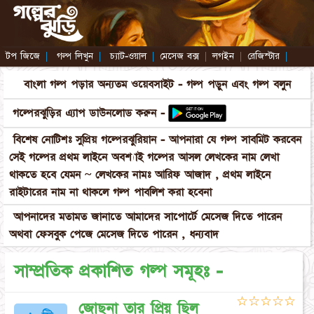
টপ জিজে
|
গল্প লিখুন
|
চ্যাট-ওয়াল
|
মেসেজ বক্স
|
লগইন
|
রেজিস্টার
|
বাংলা গল্প পড়ার অন্যতম ওয়েবসাইট - গল্প পড়ুন এবং গল্প বলুন
গল্পেরঝুড়ির এ্যাপ ডাউনলোড করুন -
বিশেষ নোটিশঃ সুপ্রিয় গল্পেরঝুরিয়ান - আপনারা যে গল্প সাবমিট করবেন
সেই গল্পের প্রথম লাইনে অবশ্যাই গল্পের আসল লেখকের নাম লেখা
থাকতে হবে যেমন ~ লেখকের নামঃ আরিফ আজাদ , প্রথম লাইনে
রাইটারের নাম না থাকলে গল্প পাবলিশ করা হবেনা
আপনাদের মতামত জানাতে আমাদের সাপোর্টে মেসেজ দিতে পারেন
অথবা ফেসবুক পেজে মেসেজ দিতে পারেন , ধন্যবাদ
সাম্প্রতিক প্রকাশিত গল্প সমূহঃ -
☆
☆
☆
☆
☆
জোছনা তার প্রিয় ছিল