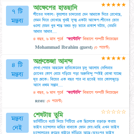
★
★
★
★
★
আক্ষেপের হাতছানি
৭ টি
শীতের সকাল। কুয়াশার চাদরেরা যেন আমাকে ঘিরে রেখেছে,
মন্তব্য
যেমন ঘিরে রেখেছে খুবই সূক্ষ্ম একটা আক্ষেপ।শীতের ভোর
গুলো যেমন খুব শান্ত অথচ দৃঢ় ভাবে প্রকাশ ঘটায়, তেমনি
আমার আমার....
৪ বছর, ৬ মাস পূর্বে
"ফ্যান্টাসি"
বিভাগে গল্পটি দিয়েছেন
Mohammad Ibrahim (guest)
(০ পয়েন্ট)
★
★
★
★
★
অশ্রুভেজা আনন্দ
৪ টি
লেখা:পেয়ার আহমেদ হারিকেনের মৃদু আলোয় সেলিনার
মন্তব্য
চোখের কোণ বেয়ে গড়িয়ে পড়া অশ্রুবিন্দু স্পষ্টই বোঝা যাচ্ছে
দূর থেকে। বিয়ের এক বছর পার না হতেই তার কোলজুড়ে
আসে প্রথম সন্তান....
৪ বছর, ৬ মাস পূর্বে
"ফ্যান্টাসি"
বিভাগে গল্পটি দিয়েছেন
ʀɪᴍᴜ
(০ পয়েন্ট)
☆
☆
☆
☆
☆
শেষটায় তুমি
মন্তব্য
ভার্সিটিতে ব্যাট দিয়ে পিটিয়ে এক ছিলেকে রক্তাক্ত করায়
নেই
ভাইস চ্যান্সালর মাহির বাবাকে ফোন দেয়।মাহি এখন ভাইস
চ্যান্সালরের রুমের বাইরে দাঁড়িয়ে আছে।অতঃপর ভাইস