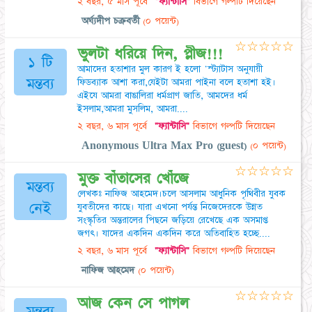
২ বছর, ৫ মাস পূর্বে
"ফ্যান্টাসি"
বিভাগে গল্পটি দিয়েছেন
অর্ঘ্যদীপ চক্রবর্তী
(০ পয়েন্ট)
☆
☆
☆
☆
☆
ভুলটা ধরিয়ে দিন, প্লীজ!!!
১ টি
আমাদের হতাশার মুল কারণ ই হলো 'স্ট্যাটাস অনুযায়ী
মন্তব্য
ফিডব্যাক আশা করা,যেইটা আমরা পাইনা বলে হতাশা হই।
এইযে আমরা বাঙালিরা ধর্মপ্রাণ জাতি, আমদের ধর্ম
ইসলাম,আমরা মুসলিম, আমরা....
২ বছর, ৬ মাস পূর্বে
"ফ্যান্টাসি"
বিভাগে গল্পটি দিয়েছেন
Anonymous Ultra Max Pro (guest)
(০ পয়েন্ট)
☆
☆
☆
☆
☆
মুক্ত বাঁতাসের খোঁজে
মন্তব্য
লেখকঃ নাফিজ আহমেদ।চলে আসলাম আধুনিক পৃথিবীর যুবক
নেই
যুবতীদের কাছে। যারা এখনো পর্যন্ত নিজেদেরকে উন্নত
সংস্কৃতির অন্তরালের পিছনে জড়িয়ে রেখেছে এক অসমাপ্ত
জগৎ। যাদের একদিন একদিন করে অতিবাহিত হচ্ছে....
২ বছর, ৬ মাস পূর্বে
"ফ্যান্টাসি"
বিভাগে গল্পটি দিয়েছেন
নাফিজ আহমেদ
(০ পয়েন্ট)
☆
☆
☆
☆
☆
আজ কেন সে পাগল
মন্তব্য