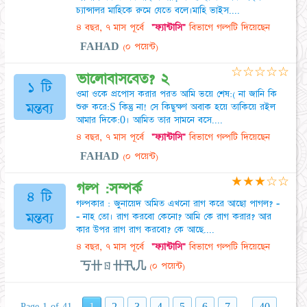
চ্যান্সালর মাহিকে রুমে যেতে বলে।মাহি ভাইস....
৪ বছর, ৭ মাস পূর্বে
"ফ্যান্টাসি"
বিভাগে গল্পটি দিয়েছেন
FAHAD
(০ পয়েন্ট)
☆
☆
☆
☆
☆
ভালোবাসবেত? ২
১ টি
ওমা ওকে প্রপোস করার পরত আমি ভয়ে শেষ:( না জানি কি
মন্তব্য
শুরু করে:S কিন্তু না! সে কিছুক্ষণ অবাক হয়ে তাকিয়ে রইল
আমার দিকে:0। আমিত তার সামনে বসে....
৪ বছর, ৭ মাস পূর্বে
"ফ্যান্টাসি"
বিভাগে গল্পটি দিয়েছেন
FAHAD
(০ পয়েন্ট)
★
★
★
☆
☆
গল্প :সম্পর্ক
৪ টি
গল্পকার : জুনায়েদ অমিত এখনো রাগ করে আছো পাগল? -
মন্তব্য
- নাহ তো। রাগ করবো কেনো? আমি কে রাগ করার? আর
কার উপর রাগ রাগ করবো? কে আছে....
৪ বছর, ৭ মাস পূর্বে
"ফ্যান্টাসি"
বিভাগে গল্পটি দিয়েছেন
丂卄ㄖ卄卂几
(০ পয়েন্ট)
...