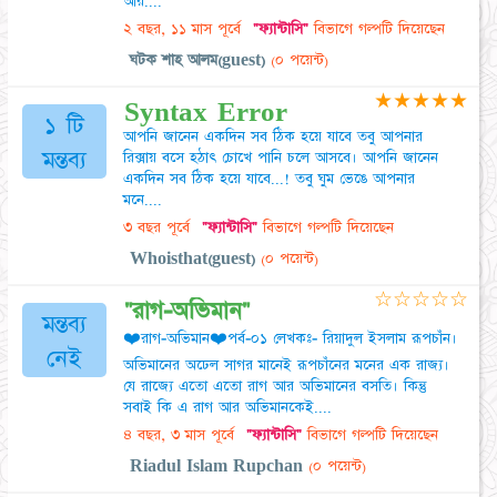
আর....
২ বছর, ১১ মাস পূর্বে
"ফ্যান্টাসি"
বিভাগে গল্পটি দিয়েছেন
ঘটক শাহ আলম(guest)
(০ পয়েন্ট)
★
★
★
★
★
Syntax Error
১ টি
আপনি জানেন একদিন সব ঠিক হয়ে যাবে তবু আপনার
মন্তব্য
রিক্সায় বসে হঠাৎ চোখে পানি চলে আসবে। আপনি জানেন
একদিন সব ঠিক হয়ে যাবে...! তবু ঘুম ভেঙে আপনার
মনে....
৩ বছর পূর্বে
"ফ্যান্টাসি"
বিভাগে গল্পটি দিয়েছেন
Whoisthat(guest)
(০ পয়েন্ট)
☆
☆
☆
☆
☆
"রাগ-অভিমান"
মন্তব্য
❤️রাগ-অভিমান❤️পর্ব-০১ লেখকঃ- রিয়াদুল ইসলাম রূপচাঁন।
নেই
অভিমানের অঢেল সাগর মানেই রূপচাঁনের মনের এক রাজ্য।
যে রাজ্যে এতো এতো রাগ আর অভিমানের বসতি। কিন্তু
সবাই কি এ রাগ আর অভিমানকেই....
৪ বছর, ৩ মাস পূর্বে
"ফ্যান্টাসি"
বিভাগে গল্পটি দিয়েছেন
Riadul Islam Rupchan
(০ পয়েন্ট)