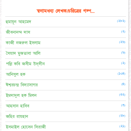
স্বনামধন্য লেখক/চরিত্রের গল্প...
(২৮২)
হুমায়ূন আহমেদ
(২)
জীবনানন্দ দাস
(২৬)
কাজী নজরুল ইসলাম
(৬)
সৈয়াদ মুজতাবা আলি
(২)
পল্লি কবি জসীম উদ্‌দীন
(১০৪)
আনিসুল হক
(৪)
ঈশ্বরচন্দ্র বিদ্যাসাগর
(৩২)
ইমদাদুল হক মিলন
(৩)
আহসান হাবিব
(২৮)
জহির রায়হান
(২১)
ইসমাইল হোসেন সিরাজী