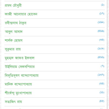
(১)
প্রমথ চৌধুরী
(১৭)
কাজী আনোয়ার হোসেন
(১৯৮)
রবীন্দ্রনাথ ঠাকুর
(৪৯৯)
আবুল আসাদ
(৩৫)
শার্লক হোমস
(১০৮)
সুকুমার রায়
(৪৬৬)
মুহম্মদ জাফর ইকবাল
(৭)
উইলিয়াম সেকসপিয়ার
(১৩৭)
বিভূতিভূষণ বন্দ্যোপাধ্যায়
(৩৫)
মানিক বন্দ্যোপাধ্যায়
(১১)
শীর্ষেন্দু মুখোপাধ্যায়
(৪৫)
সত্যজিৎ রায়