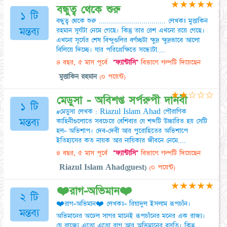
★
★
★
★
★
বন্ধুত্ব থেকে শুরু
১ টি
বন্ধুত্ব থেকে শুরু ................................. লেখকঃ মুত্তাকিন
মন্তব্য
রহমান সূর্যটা নেমে গেছে। কিন্তু তার রেশ এখনো রয়ে গেছে।
এখনো সূর্যের শেষ বিন্দুগুলির বর্ণচ্ছটা ক্ষুদ্র ক্ষুদ্রভাবে আলো
বিলিয়ে দিচ্ছে। যার পরিপ্রেক্ষিতে সন্ধ্যেটা....
৪ বছর, ৫ মাস পূর্বে
"ফ্যান্টাসি"
বিভাগে গল্পটি দিয়েছেন
মুত্তাকিন রহমান
(০ পয়েন্ট)
★
★
☆
☆
☆
মেডুসা - অবিশপ্ত সর্পরুপী দানবী
১ টি
#মেডুসা লেখক : Riazul Islam Ahad পৌরাণিক
মন্তব্য
কাহিনীগুলোতে সবচেয়ে বেশিবার যে শব্দটি উচ্চারিত হয় সেটি
হল- অভিশাপ। দেব-দেবী আর পুরোহিতের অভিশাপে
ইতিহাসের কত নায়ক আর নায়িকার জীবনে নেমে....
৪ বছর, ৫ মাস পূর্বে
"ফ্যান্টাসি"
বিভাগে গল্পটি দিয়েছেন
Riazul Islam Ahad(guest)
(০ পয়েন্ট)
★
★
★
★
★
❤️রাগ-অভিমান❤️
২ টি
❤️রাগ-অভিমান❤️ লেখকঃ- রিয়াদুল ইসলাম রূপচাঁন।
মন্তব্য
অভিমানের অঢেল সাগর মানেই রূপচাঁনের মনের এক রাজ্য।
যে রাজ্যে এতো এতো রাগ আর অভিমানের বসতি। কিন্তু