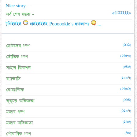
Nice story....
তানিইইইইইম
সর্ব শেষ মন্তব্য -
টুকিইইইই
হাইইইইইই Poooookie's হুয়াজ্জাপ?
....
(৯২১)
ছোটদের গল্প
(২৬৮০)
ভৌতিক গল্প
(৫৪৫)
সাইন্স ফিকশন
(১০০৭)
ফ্যান্টাসি
(৫৬৩২)
রোম্যান্টিক
(২৬৪)
ভূতুড়ে অভিজ্ঞতা
(২১০৭)
মজার গল্প
(১৯৫)
মজার অভিজ্ঞতা
(৭৩)
পৌরাণিক গল্প