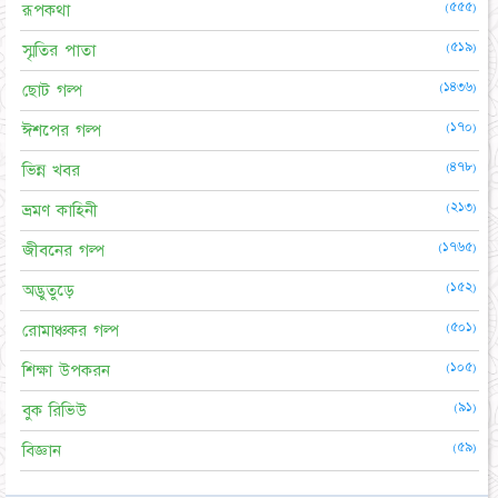
(৫৫৫)
রূপকথা
(৫১৯)
স্মৃতির পাতা
(১৪৩৬)
ছোট গল্প
(১৭০)
ঈশপের গল্প
(৪৭৮)
ভিন্ন খবর
(২১৩)
ভ্রমণ কাহিনী
(১৭৬৫)
জীবনের গল্প
(১৫২)
অদ্ভুতুড়ে
(৫০১)
রোমাঞ্চকর গল্প
(১০৫)
শিক্ষা উপকরন
(৯১)
বুক রিভিউ
(৫৯)
বিজ্ঞান