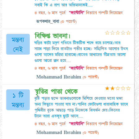
সবাই কি এ রাগ আর অভিমানকেই....
৪ বছর, ৬ মাস পূর্বে
"ফ্যান্টাসি"
বিভাগে গল্পটি দিয়েছেন
রূপকথার_বাবা
(০ পয়েন্ট)
☆
☆
☆
☆
☆
বিক্ষিপ্ত ভাবনা।
মন্তব্য
ঘড়ির কাটা মসৃণ গতিতে টিকটিক শব্দে বয়ে চলেছে।তার
নেই
সাথে পাল্লা দিয়ে রাতটাও গভীর হচ্ছে। সম্মিলিত আলোর উৎস
গুলো তাদের মহিমা হারাচ্ছে।রাতের আধারের তীব্রতায় আলো
গুলো আরো ম্লান হয়ে....
৪ বছর, ৬ মাস পূর্বে
"ফ্যান্টাসি"
বিভাগে গল্পটি দিয়েছেন
Mohammad Ibrahim
(০ পয়েন্ট)
★
★
☆
☆
☆
স্বৃতির পাতা থেকে
১ টি
বৃষ্টি পড়ার ছন্দে ভাবনাগুলোকে মিশিয়ে দেওয়ার মতো মজা
মন্তব্য
অন্য কিছুতে পাওয়া যায় না।পানির ফোটাগুলা ধারাবাহিক ভাবে
পৃথিবীর বুকে আছড়ে পড়ে নিজেকে বিসর্জন দেয়।কিসের
টানে তারা এতদূর ছুটে আসে....
৪ বছর, ৬ মাস পূর্বে
"ফ্যান্টাসি"
বিভাগে গল্পটি দিয়েছেন
Mohammad Ibrahim
(০ পয়েন্ট)