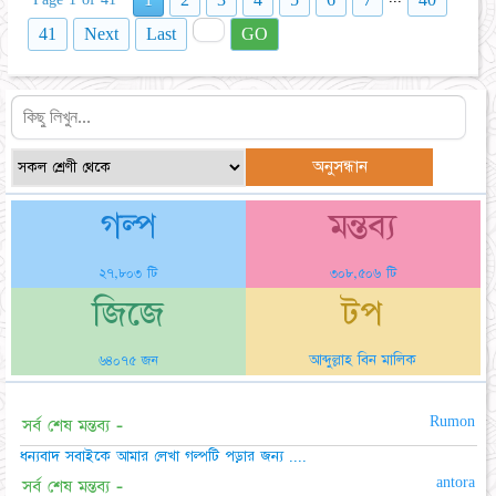
1
2
3
4
5
6
7
40
Page 1 of 41
41
Next
Last
GO
গল্প
মন্তব্য
২৭,৮০৩ টি
৩০৮,৫০৬ টি
জিজে
টপ
আব্দুল্লাহ বিন মালিক
৬৪০৭৫ জন
Rumon
সর্ব শেষ মন্তব্য -
ধন্যবাদ সবাইকে আমার লেখা গল্পটি পড়ার জন্য ....
antora
সর্ব শেষ মন্তব্য -