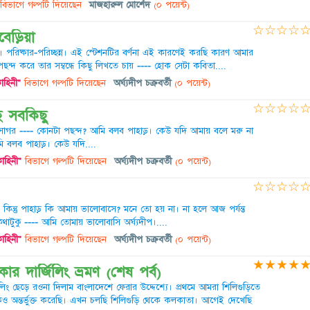
বিভাগে গল্পটি দিয়েছেন
মাজহারুল মোর্শেদ
(০ পয়েন্ট)
☆
☆
☆
☆
েড়িয়া
ন্দর। পরিষ্কার-পরিচ্ছন্ন। এই স্টেশনটির বর্ণনা এই কারণেই করছি কারণ আমার
ন্দ করে তার সম্বন্ধে কিছু লিখতে চায় ---- হোক সেটা কবিতা....
াহিনী"
বিভাগে গল্পটি দিয়েছেন
অর্ঘ্যদীপ চক্রবর্তী
(০ পয়েন্ট)
☆
☆
☆
☆
ে সবকিছু
সাগর ---- কোনটা পছন্দ? আমি বলব পাহাড়। কেউ যদি আমায় বলে মরু না
ি বলব পাহাড়। কেউ যদি....
কাহিনী"
বিভাগে গল্পটি দিয়েছেন
অর্ঘ্যদীপ চক্রবর্তী
(০ পয়েন্ট)
☆
☆
☆
☆
িন্তু পাহাড় কি আমায় ভালোবাসে? মনে তো হয় না। না হলে আজ পর্যন্ত
াটুকু ---- আমি তোমায় ভালোবাসি অর্ঘ্যদীপ।....
কাহিনী"
বিভাগে গল্পটি দিয়েছেন
অর্ঘ্যদীপ চক্রবর্তী
(০ পয়েন্ট)
★
★
★
★
র দার্জিলিং ভ্রমণ (শেষ পর্ব)
িলিং ছেড়ে রওনা দিলাম বাংলাদেশে ফেরার উদ্দেশ্যে। প্রথমে আমরা শিলিগুড়িতে
অন্তর্ভুক্ত করেছি। এখন চলছি শিলিগুড়ি থেকে কলকাতা। আগেই দেখেছি