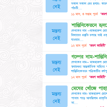
সকাল সকাল বের হলাম। কারণটাছ
নেই
পাঁচটি....
১১ মাস, ৩ সপ্তাহ পূর্বে
"ভ্রম
শান্তিনিকেতনে হৃদয়ে
মন্তব্য
লেখকের নাম --মাজহারুল মোর্শ
বিদায়ের প্রস্তুতি চলছে তাই 
নেই
যাওয়ার....
১২ মাস পূর্বে
"ভ্রমণ কাহিনী"
গল্পের নাম-শান্তিন
মন্তব্য
লেখকের নাম-- মাজহারুল মোর্শে
স্বনামধন্য আন্তর্জাতিক সাহিত্য
নেই
শান্তিনিকেতনে পত্রিকাটির বর্ষপূর
১২ মাস পূর্বে
"ভ্রমণ কাহিনী"
মেঘের খোঁজে পাহ
মন্তব্য
লেখকের নাম- মাজহারুল মোর্
পাতায় পড়ে আসছিলাম প্রাকৃতিক স
নেই
তা....