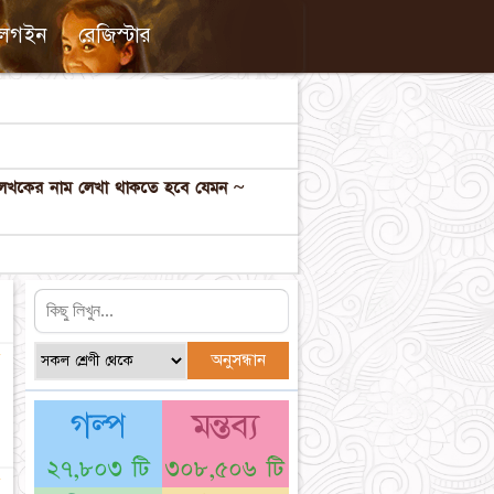
লগইন
রেজিস্টার
ল লেখকের নাম লেখা থাকতে হবে যেমন ~
☆
গল্প
মন্তব্য
২৭,৮০৩ টি
৩০৮,৫০৬ টি
☆