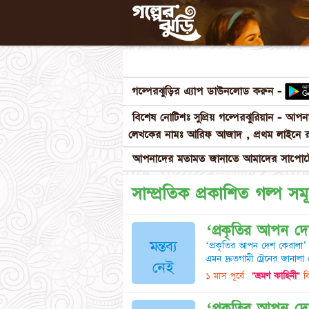
গল্পেরঝুড়ির এ্যাপ ডাউনলোড করুন -
বিশেষ নোটিশঃ সুপ্রিয় গল্পেরঝুরিয়ান - আ
লেখকের নামঃ আরিফ আজাদ , প্রথম লাইনে র
আপনাদের মতামত জানাতে আমাদের সাপোর্টে
সাম্প্রতিক প্রকাশিত গল্প সম
‘প্রকৃতির আপন দ
মন্তব্য
‘প্রকৃতির আপন দেশ কেরালা’
এমন দ্রুতগামী ট্রেনের জানাল
নেই
১ মাস পূর্বে
"ভ্রমণ কাহিনী"
বি
‘প্রকৃতির আপন দ