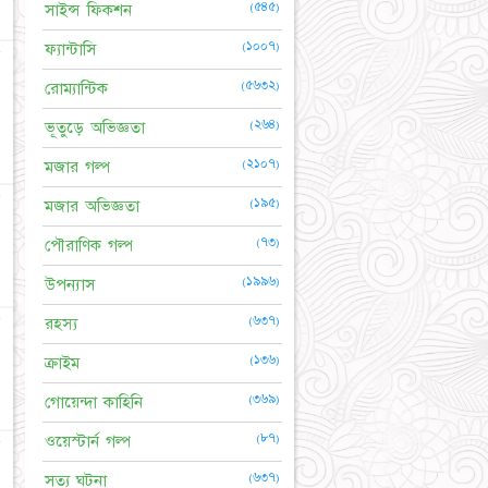
(৫৪৫)
সাইন্স ফিকশন
(১০০৭)
ফ্যান্টাসি
☆
(৫৬৩২)
রোম্যান্টিক
(২৬৪)
ভূতুড়ে অভিজ্ঞতা
(২১০৭)
মজার গল্প
☆
(১৯৫)
মজার অভিজ্ঞতা
(৭৩)
পৌরাণিক গল্প
(১৯৯৬)
উপন্যাস
☆
(৬৩৭)
রহস্য
(১৩৬)
ক্রাইম
(৩৬৯)
গোয়েন্দা কাহিনি
(৮৭)
ওয়েস্টার্ন গল্প
☆
(৬৩৭)
সত্য ঘটনা