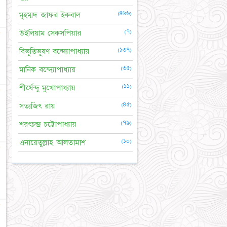
(৪৬৬)
মুহম্মদ জাফর ইকবাল
(৭)
উইলিয়াম সেকসপিয়ার
★
(১৩৭)
বিভূতিভূষণ বন্দ্যোপাধ্যায়
(৩৫)
মানিক বন্দ্যোপাধ্যায়
(১১)
শীর্ষেন্দু মুখোপাধ্যায়
★
(৪৫)
সত্যজিৎ রায়
(৭৯)
শরৎচন্দ্র চট্টোপাধ্যায়
(১০)
এনায়েতুল্লাহ আলতামাশ
★
★