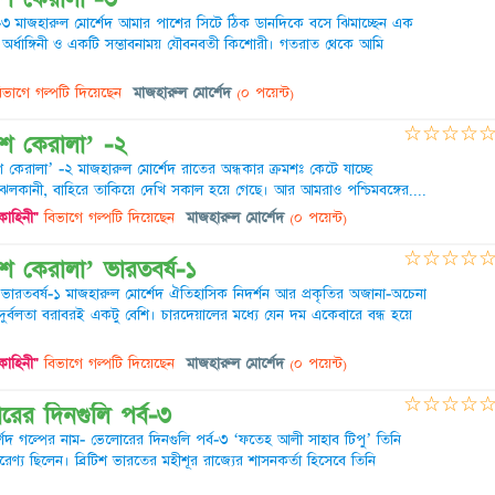
-৩ মাজহারুল মোর্শেদ আমার পাশের সিটে ঠিক ডানদিকে বসে ঝিমাচ্ছেন এক
 অর্ধাঙ্গিনী ও একটি সম্ভাবনাময় যৌবনবতী কিশোরী। গতরাত থেকে আমি
ভাগে গল্পটি দিয়েছেন
মাজহারুল মোর্শেদ
(০ পয়েন্ট)
☆
☆
☆
☆
েশ কেরালা’ -২
 কেরালা’ -২ মাজহারুল মোর্শেদ রাতের অন্ধকার ক্রমশঃ কেটে যাচ্ছে
র ঝলকানী, বাহিরে তাকিয়ে দেখি সকাল হয়ে গেছে। আর আমরাও পশ্চিমবঙ্গের....
কাহিনী"
বিভাগে গল্পটি দিয়েছেন
মাজহারুল মোর্শেদ
(০ পয়েন্ট)
☆
☆
☆
☆
শ কেরালা’ ভারতবর্ষ-১
ভারতবর্ষ-১ মাজহারুল মোর্শেদ ঐতিহাসিক নিদর্শন আর প্রকৃতির অজানা-অচেনা
র্বলতা বরাবরই একটু বেশি। চারদেয়ালের মধ্যে যেন দম একেবারে বন্ধ হয়ে
কাহিনী"
বিভাগে গল্পটি দিয়েছেন
মাজহারুল মোর্শেদ
(০ পয়েন্ট)
☆
☆
☆
☆
রের দিনগুলি পর্ব-৩
েদ গল্পের নাম- ভেলোরের দিনগুলি পর্ব-৩ ‘ফতেহ আলী সাহাব টিপু’ তিনি
েণ্য ছিলেন। ব্রিটিশ ভারতের মহীশূর রাজ্যের শাসনকর্তা হিসেবে তিনি