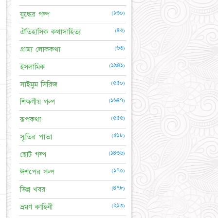
(১৩০)
যুদ্ধের গল্প
(৪২)
ঐতিহাসিক কথাসাহিত্য
☆
(৬৩)
গ্রাম্য লোককথা
(১৯৪১)
ইসলামিক
(৫৫০)
সাইমুম সিরিজ
☆
(১৬৪৭)
শিক্ষণীয় গল্প
(৫৫৫)
রূপকথা
(৫১৮)
স্মৃতির পাতা
☆
(১৪৩৬)
ছোট গল্প
(১৭০)
ঈশপের গল্প
(৪৭৮)
ভিন্ন খবর
☆
(২১৩)
ভ্রমণ কাহিনী