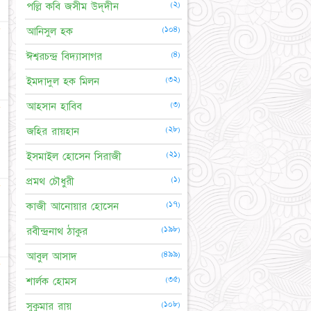
(২)
পল্লি কবি জসীম উদ্‌দীন
☆
(১০৪)
আনিসুল হক
(৪)
ঈশ্বরচন্দ্র বিদ্যাসাগর
(৩২)
ইমদাদুল হক মিলন
(৩)
আহসান হাবিব
☆
(২৮)
জহির রায়হান
(২১)
ইসমাইল হোসেন সিরাজী
(১)
প্রমথ চৌধুরী
☆
(১৭)
কাজী আনোয়ার হোসেন
(১৯৮)
রবীন্দ্রনাথ ঠাকুর
(৪৯৯)
আবুল আসাদ
★
(৩৫)
শার্লক হোমস
(১০৮)
সুকুমার রায়