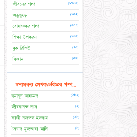
(১৭৬৫)
জীবনের গল্প
(১৫২)
অদ্ভুতুড়ে
(৫০১)
রোমাঞ্চকর গল্প
☆
(১০৫)
শিক্ষা উপকরন
(৯১)
বুক রিভিউ
(৫৯)
বিজ্ঞান
☆
স্বনামধন্য লেখক/চরিত্রের গল্প...
(২৮২)
হুমায়ূন আহমেদ
(২)
জীবনানন্দ দাস
☆
(২৬)
কাজী নজরুল ইসলাম
(৬)
সৈয়াদ মুজতাবা আলি