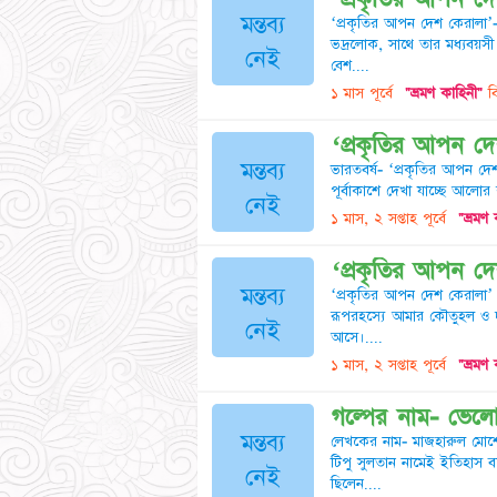
মন্তব্য
‘প্রকৃতির আপন দেশ কেরালা’
ভদ্রলোক, সাথে তার মধ্যবয়সী
নেই
বেশ....
১ মাস পূর্বে
"ভ্রমণ কাহিনী"
বি
‘প্রকৃতির আপন দ
মন্তব্য
ভারতবর্ষ- ‘প্রকৃতির আপন দেশ
পূর্বাকাশে দেখা যাচ্ছে আলো
নেই
১ মাস, ২ সপ্তাহ পূর্বে
"ভ্রমণ 
‘প্রকৃতির আপন দে
মন্তব্য
‘প্রকৃতির আপন দেশ কেরালা’ 
রূপরহস্যে আমার কৌতুহল ও দু
নেই
আসে।....
১ মাস, ২ সপ্তাহ পূর্বে
"ভ্রমণ 
গল্পের নাম- ভেলো
মন্তব্য
লেখকের নাম- মাজহারুল মোর্শ
টিপু সুলতান নামেই ইতিহাস বর
নেই
ছিলেন....