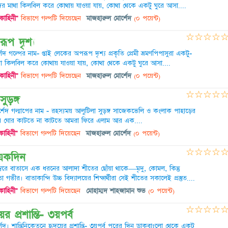
 মাথা কিলবিল করে কোথায় যাওয়া যায়, কোথা থেকে একটু ঘুরে আসা....
 কাহিনী"
বিভাগে গল্পটি দিয়েছেন
মাজহারুল মোর্শেদ
(০ পয়েন্ট)
☆
☆
☆
☆
ূপ দৃশ্য
 গল্পের নাম- প্তাই লেকের অপরূপ দৃশ্য প্রকৃতি প্রেমী ভ্রমণপিপাসুরা একটু-
 কিলবিল করে কোথায় যাওয়া যায়, কোথা থেকে একটু ঘুরে আসা....
 কাহিনী"
বিভাগে গল্পটি দিয়েছেন
মাজহারুল মোর্শেদ
(০ পয়েন্ট)
☆
☆
☆
☆
ুড়ঙ্গ
শেদ গল্মাপের নাম - রহস্যময় আলুটিলা সুড়ঙ্গ সাজেকভেলি ও কংলাক পাহাড়ের
্ধতার ঘোর কাটতে না কাটতে আমরা ফিরে এলাম আর এক....
কাহিনী"
বিভাগে গল্পটি দিয়েছেন
মাজহারুল মোর্শেদ
(০ পয়েন্ট)
☆
☆
☆
☆
 একদিন
ম্বরে বাতাসে এক ধরনের আলাদা শীতের ছোঁয়া থাকে—মৃদু, কোমল, কিন্তু
 গভীর। বাতাকান্দি উচ্চ বিদ্যালয়ের শিক্ষার্থীরা সেই শীতের সকালেই প্রস্তুত....
কাহিনী"
বিভাগে গল্পটি দিয়েছেন
মোহাম্মদ শাহজামান শুভ
(০ পয়েন্ট)
☆
☆
☆
☆
র প্রশান্তি- ৩য়পর্ব
দ। শান্তিনিকেতনে হৃদয়ের প্রশান্তি- ৩য়পর্ব পরের দিন ডাকবাংলো থেকে একটু