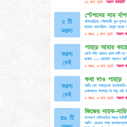
১২ মাস পূর্বে
"ভ্রমণ কাহিনী"
স্টেশনের নাম বাঁশব
২ টি
বাঁশবেড়িয়া স্টেশনটি খুব সু
ভালো লেগেছিল। মানুষ যাকে পছ
মন্তব্য
২ বছর, ১ মাস পূর্বে
"ভ্রমণ ক
পাহাড় আমার কাছ
মন্তব্য
কেউ যদি আমায় বলে নদী না 
জঙ্গল ---- কোনটা পছন্দ? আম
নেই
২ বছর, ৪ মাস পূর্বে
"ভ্রমণ 
কথা দাও পাহাড়
মন্তব্য
আমি তো পাহাড়কে ভলোবাসি। ক
একবারও শুনলাম না শুধু এই কথ
নেই
২ বছর, ৪ মাস পূর্বে
"ভ্রমণ 
জিজের নায়ক-নায়িকা
৩৯ টি
অপরূপ সৌন্দর্য্যের শহর দার্জ
আসি। ফেরার পথে কলকাতাকেও 
মন্তব্য