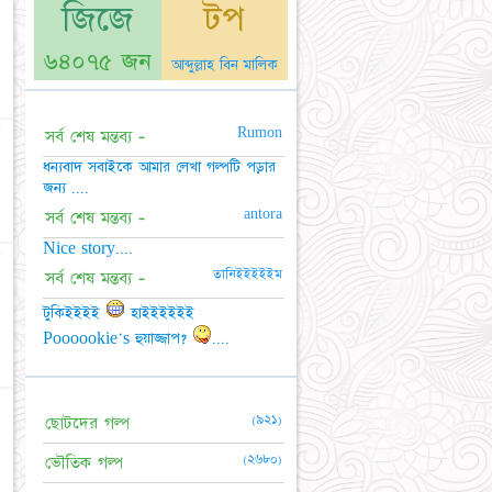
জিজে
টপ
৬৪০৭৫ জন
আব্দুল্লাহ বিন মালিক
☆
Rumon
সর্ব শেষ মন্তব্য -
ধন্যবাদ সবাইকে আমার লেখা গল্পটি পড়ার
জন্য ....
antora
সর্ব শেষ মন্তব্য -
Nice story....
☆
তানিইইইইইম
সর্ব শেষ মন্তব্য -
টুকিইইইই
হাইইইইইই
Poooookie's হুয়াজ্জাপ?
....
☆
(৯২১)
ছোটদের গল্প
(২৬৮০)
ভৌতিক গল্প