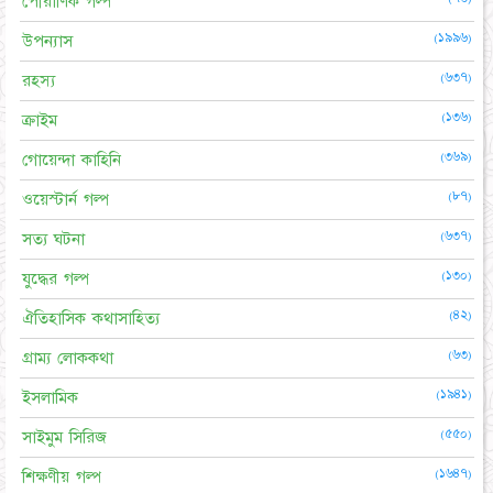
পৌরাণিক গল্প
(১৯৯৬)
উপন্যাস
(৬৩৭)
রহস্য
(১৩৬)
ক্রাইম
(৩৬৯)
গোয়েন্দা কাহিনি
(৮৭)
ওয়েস্টার্ন গল্প
(৬৩৭)
সত্য ঘটনা
(১৩০)
যুদ্ধের গল্প
(৪২)
ঐতিহাসিক কথাসাহিত্য
(৬৩)
গ্রাম্য লোককথা
(১৯৪১)
ইসলামিক
(৫৫০)
সাইমুম সিরিজ
(১৬৪৭)
শিক্ষণীয় গল্প