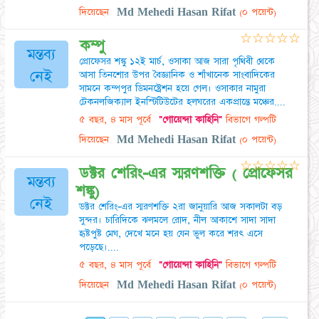
দিয়েছেন
Md Mehedi Hasan Rifat
(০ পয়েন্ট)
☆
☆
☆
☆
☆
কম্পু
মন্তব্য
প্রোফেসর শঙ্কু ১২ই মার্চ, ওসাকা আজ সারা পৃথিবী থেকে
নেই
আসা তিনশোর উপর বৈজ্ঞানিক ও শাঁখানেক সাংবাদিকের
সামনে কম্পপুর ডিমনষ্ট্রেশন হয়ে গেল। ওসাকার নামুরা
টেকনলজিক্যাল ইনস্টিটিউটের হলঘরের একপ্রান্তে মঞ্চের....
৫ বছর, ৪ মাস পূর্বে
"গোয়েন্দা কাহিনি"
বিভাগে গল্পটি
দিয়েছেন
Md Mehedi Hasan Rifat
(০ পয়েন্ট)
☆
☆
☆
☆
☆
ডক্টর শেরিং-এর স্মরণশক্তি ( প্রোফেসর
মন্তব্য
শঙ্কু)
নেই
ডক্টর শেরিং-এর স্মরণশক্তি ২রা জানুয়ারি আজ সকালটা বড়
সুন্দর। চারিদিকে ঝলমলে রোদ, নীল আকাশে সাদা সাদা
হৃষ্টপুষ্ট মেঘ, দেখে মনে হয় যেন ভুল করে শরৎ এসে
পড়েছে।....
৫ বছর, ৪ মাস পূর্বে
"গোয়েন্দা কাহিনি"
বিভাগে গল্পটি
দিয়েছেন
Md Mehedi Hasan Rifat
(০ পয়েন্ট)