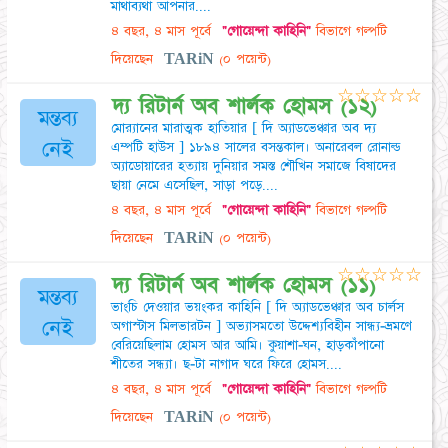
মাথাব্যথা আপনার....
৪ বছর, ৪ মাস পূর্বে
"গোয়েন্দা কাহিনি"
বিভাগে গল্পটি
দিয়েছেন
TARiN
(০ পয়েন্ট)
☆
☆
☆
☆
☆
দ্য রিটার্ন অব শার্লক হোমস (১২)
মন্তব্য
মোর‍্যানের মারাত্মক হাতিয়ার [ দি অ্যাডভেঞ্চার অব দ্য
নেই
এম্পটি হাউস ] ১৮৯৪ সালের বসন্তকাল। অনারেবল রোনাল্ড
অ্যাডোয়ারের হত্যায় দুনিয়ার সমস্ত শৌখিন সমাজে বিষাদের
ছায়া নেমে এসেছিল, সাড়া পড়ে....
৪ বছর, ৪ মাস পূর্বে
"গোয়েন্দা কাহিনি"
বিভাগে গল্পটি
দিয়েছেন
TARiN
(০ পয়েন্ট)
☆
☆
☆
☆
☆
দ্য রিটার্ন অব শার্লক হোমস (১১)
মন্তব্য
ভাংচি দেওয়ার ভয়ংকর কাহিনি [ দি অ্যাডভেঞ্চার অব চার্লস
নেই
অগাস্টাস মিলভারটন ] অভ্যাসমতো উদ্দেশ্যবিহীন সান্ধ্য-ভ্রমণে
বেরিয়েছিলাম হোমস আর আমি। কুয়াশা-ঘন, হাড়কাঁপানো
শীতের সন্ধ্যা। ছ-টা নাগাদ ঘরে ফিরে হোমস....
৪ বছর, ৪ মাস পূর্বে
"গোয়েন্দা কাহিনি"
বিভাগে গল্পটি
দিয়েছেন
TARiN
(০ পয়েন্ট)