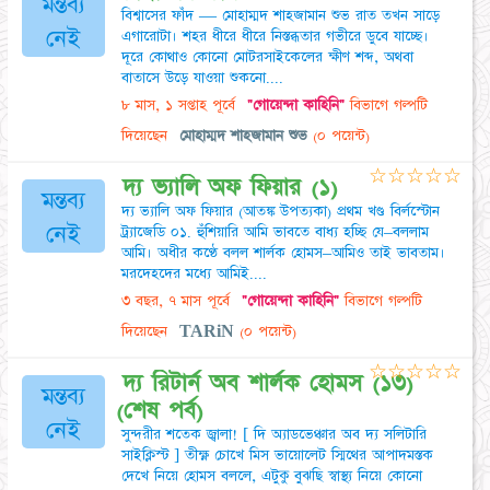
মন্তব্য
বিশ্বাসের ফাঁদ — মোহাম্মদ শাহজামান শুভ রাত তখন সাড়ে
নেই
এগারোটা। শহর ধীরে ধীরে নিস্তব্ধতার গভীরে ডুবে যাচ্ছে।
দূরে কোথাও কোনো মোটরসাইকেলের ক্ষীণ শব্দ, অথবা
বাতাসে উড়ে যাওয়া শুকনো....
৮ মাস, ১ সপ্তাহ পূর্বে
"গোয়েন্দা কাহিনি"
বিভাগে গল্পটি
দিয়েছেন
মোহাম্মদ শাহজামান শুভ
(০ পয়েন্ট)
☆
☆
☆
☆
☆
দ্য ভ্যালি অফ ফিয়ার (১)
মন্তব্য
দ্য ভ্যালি অফ ফিয়ার (আতঙ্ক উপত্যকা) প্রথম খণ্ড বির্লস্টোন
নেই
ট্র্যাজেডি ০১. হুঁশিয়ারি আমি ভাবতে বাধ্য হচ্ছি যে–বললাম
আমি। অধীর কণ্ঠে বলল শার্লক হোমস–আমিও তাই ভাবতাম।
মরদেহদের মধ্যে আমিই....
৩ বছর, ৭ মাস পূর্বে
"গোয়েন্দা কাহিনি"
বিভাগে গল্পটি
দিয়েছেন
TARiN
(০ পয়েন্ট)
☆
☆
☆
☆
☆
দ্য রিটার্ন অব শার্লক হোমস (১৩)
মন্তব্য
(শেষ পর্ব)
নেই
সুন্দরীর শতেক জ্বালা! [ দি অ্যাডভেঞ্চার অব দ্য সলিটারি
সাইক্লিস্ট ] তীক্ষ্ণ চোখে মিস ভায়োলেট স্মিথের আপাদমস্তক
দেখে নিয়ে হোমস বললে, এটুকু বুঝছি স্বাস্থ্য নিয়ে কোনো