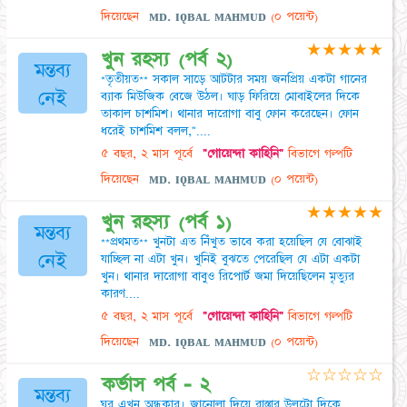
দিয়েছেন
ᴍᴅ. ɪǫʙᴀʟ ᴍᴀʜᴍᴜᴅ
(০ পয়েন্ট)
★
★
★
★
★
খুন রহস্য (পর্ব ২)
মন্তব্য
*তৃতীয়ত** সকাল সাড়ে আটটার সময় জনপ্রিয় একটা গানের
নেই
ব্যাক মিউজিক বেজে উঠল। ঘাড় ফিরিয়ে মোবাইলের দিকে
তাকাল চাশমিশ। থানার দারোগা বাবু ফোন করেছেন। ফোন
ধরেই চাশমিশ বলল,"....
৫ বছর, ২ মাস পূর্বে
"গোয়েন্দা কাহিনি"
বিভাগে গল্পটি
দিয়েছেন
ᴍᴅ. ɪǫʙᴀʟ ᴍᴀʜᴍᴜᴅ
(০ পয়েন্ট)
★
★
★
★
★
খুন রহস্য (পর্ব ১)
মন্তব্য
**প্রথমত** খুনটা এত নিঁখুত ভাবে করা হয়েছিল যে বোঝাই
নেই
যাচ্ছিল না এটা খুন। খুনিই বুঝতে পেরেছিল যে এটা একটা
খুন। থানার দারোগা বাবুও রিপোর্ট জমা দিয়েছিলেন মৃত্যুর
কারণ....
৫ বছর, ২ মাস পূর্বে
"গোয়েন্দা কাহিনি"
বিভাগে গল্পটি
দিয়েছেন
ᴍᴅ. ɪǫʙᴀʟ ᴍᴀʜᴍᴜᴅ
(০ পয়েন্ট)
☆
☆
☆
☆
☆
কর্ভাস পর্ব - ২
মন্তব্য
ঘর এখন অন্ধকার। জানোলা দিয়ে রাস্তার উলটো দিকে