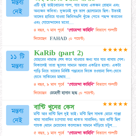
মন্তব্য
এটি দুই ভাইবোনের গল্প, যার মধ্যে একজন রোহান এবং
নেই
অন্যজন কবিতা। দুজনেই খুব ভাল ছেলেমেয়ে ছিল। উভয়ই
তাদের হারিয়ে যাওয়া জিনিসগুলি খুঁজে পেতে পছন্দ করতেন
এবং গোয়েন্দাদের মতো....
৪ বছর, ৭ মাস পূর্বে
"গোয়েন্দা কাহিনি"
বিভাগে গল্পটি
দিয়েছেন
FAHAD
(০ পয়েন্ট)
★
★
★
★
★
KaRib (part 2)
১১ টি
যোহরের নামাজ শেষ করে খাওয়ার জন্য যার যার বাসায় গেল।
মন্তব্য
বিকালেই তারা স্কুলের সামনে আবার একত্রিত হলো। একটা
গাড়ি নিয়ে তাদের নির্দিষ্ট গন্তব্যের দিকে রওয়ানা দিল।যেতে
যেতে সাকিবের মাথায়....
৪ বছর, ৯ মাস পূর্বে
"গোয়েন্দা কাহিনি"
বিভাগে গল্পটি
দিয়েছেন
মেহেদী হাসান হৃদ্ধ
(০ পয়েন্ট)
★
★
★
★
★
বান্টি খুনের কেস
মন্তব্য
মন্টি আর বান্টি ছিল দুই ভাই। মন্টি ছিল সাধক (মানে গাঞ্জা
নেই
খায়া সারাদিন চ্যাগায়া শুয়া থাকত সারাদিন) আর বান্টি ছিল
গায়ক (মানে মেয়েদের কলেজের সামনে দাঁড়িয়ে চটুল....
৫ বছর, ১ মাস পূর্বে
"গোয়েন্দা কাহিনি"
বিভাগে গল্পটি