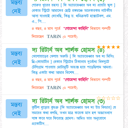
মন্তব্য
গোরুর খুরের রহস্য [ দি অ্যাডভেঞ্চার অব দ্য প্রায়রি স্কুল ]
নেই
বেকার স্ট্রিটে আমাদের ছোট্ট রঙ্গমঞ্চে অনেকরকম নাটকীয়
আসা যাওয়াই দেখেছি, কিন্তু ড. থনিক্রফট হাক্সটেবল, এম.
এ., পি....
৪ বছর, ৪ মাস পূর্বে
"গোয়েন্দা কাহিনি"
বিভাগে গল্পটি
দিয়েছেন
TARiN
(০ পয়েন্ট)
★
★
★
★
★
দ্য রিটার্ন অব শার্লক হোমস (৪)
মন্তব্য
খেলোয়াড়ের খেলায় অরুচি [ দি অ্যাডভেঞ্চার অব দ্য মিসিং
নেই
থ্রি-কোয়ার্টার ] বেকার স্ট্রিটের ঠিকানায় দুর্বোধ্য বিদঘুটে
টেলিগ্রাম পাওয়ায় মোটামুটি অভ্যস্ত হয়ে পড়েছিলাম আমরা।
কিন্তু একটা কথা আমার বিশেষ....
৪ বছর, ৪ মাস পূর্বে
"গোয়েন্দা কাহিনি"
বিভাগে গল্পটি
দিয়েছেন
TARiN
(০ পয়েন্ট)
☆
☆
☆
☆
☆
দ্য রিটার্ন অব শার্লক হোমস (৩)
মন্তব্য
কুটিল বুড়োর কুচক্র [দি অ্যাডভেঞ্চার অব দ্য উড বিল্ডার] যে
নেই
সময়ের কথা বলছি, তখন মাত্র কয়েক মাস হল অজ্ঞাতবাস
সাঙ্গ করে ঘরে ফিরেছে হোমস। আমিও তার অনুরোধে
প্র্যাকটিস....