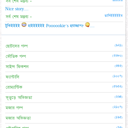
antora
সর্ব শেষ মন্তব্য -
Nice story....
তানিইইইইইম
সর্ব শেষ মন্তব্য -
টুকিইইইই
হাইইইইইই Poooookie's হুয়াজ্জাপ?
....
(৯২১)
ছোটদের গল্প
(২৬৮০)
ভৌতিক গল্প
(৫৪৫)
সাইন্স ফিকশন
(১০০৭)
ফ্যান্টাসি
(৫৬৩২)
রোম্যান্টিক
(২৬৪)
ভূতুড়ে অভিজ্ঞতা
(২১০৭)
মজার গল্প
(১৯৫)
মজার অভিজ্ঞতা
(৭৩)