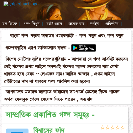
টপ জিজে
|
গল্প লিখুন
|
চ্যাট-ওয়াল
|
মেসেজ বক্স
|
লগইন
|
রেজিস্টার
|
বাংলা গল্প পড়ার অন্যতম ওয়েবসাইট - গল্প পড়ুন এবং গল্প বলুন
গল্পেরঝুড়ির এ্যাপ ডাউনলোড করুন -
বিশেষ নোটিশঃ সুপ্রিয় গল্পেরঝুরিয়ান - আপনারা যে গল্প সাবমিট করবেন
সেই গল্পের প্রথম লাইনে অবশ্যাই গল্পের আসল লেখকের নাম লেখা
থাকতে হবে যেমন ~ লেখকের নামঃ আরিফ আজাদ , প্রথম লাইনে
রাইটারের নাম না থাকলে গল্প পাবলিশ করা হবেনা
আপনাদের মতামত জানাতে আমাদের সাপোর্টে মেসেজ দিতে পারেন
অথবা ফেসবুক পেজে মেসেজ দিতে পারেন , ধন্যবাদ
সাম্প্রতিক প্রকাশিত গল্প সমূহঃ -
☆
☆
☆
☆
☆
বিশ্বাসের ফাঁদ