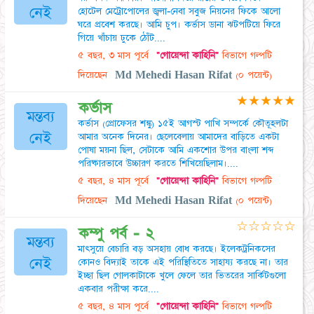
নেই
হোটেল মেট্রোপোলের জ্বলা-নেবা সবুজ নিয়নের ফিকে আলো
ঘরে প্রবেশ করছে। আমি চুপ। কর্ভাস ডানা ঝটপটিয়ে ফিরে
গিয়ে খাঁচায় ঢুকে ঠোঁট....
৫ বছর, ৩ মাস পূর্বে
"গোয়েন্দা কাহিনি"
বিভাগে গল্পটি
দিয়েছেন
Md Mehedi Hasan Rifat
(০ পয়েন্ট)
★
★
★
★
★
কর্ভাস
মন্তব্য
কর্ভাস (প্রোফেসর শঙ্কু) ১৫ই আগস্ট পাখি সম্পর্কে কৌতূহলটা
নেই
আমার অনেক দিনের। ছেলেবেলায় আমাদের বাড়িতে একটা
পোষা ময়না ছিল, সেটাকে আমি একশোর উপর বাংলা শব্দ
পরিষ্কারভাবে উচ্চারণ করতে শিখিয়েছিলাম।....
৫ বছর, ৪ মাস পূর্বে
"গোয়েন্দা কাহিনি"
বিভাগে গল্পটি
দিয়েছেন
Md Mehedi Hasan Rifat
(০ পয়েন্ট)
☆
☆
☆
☆
☆
কম্পু পর্ব - ২
মন্তব্য
মাৎসুয়ে বেচারি বড় অসহায় বোধ করছে। ইলেকট্রনিকসের
নেই
কোনও বিদ্যাই তাকে এই পরিস্থিতিতে সাহায্য করছে না। তার
ইচ্ছা ছিল গোলকাটাকে খুলে ফেলে তার ভিতরের সার্কিটগুলো
একবার পরীক্ষা করে....
৫ বছর, ৪ মাস পূর্বে
"গোয়েন্দা কাহিনি"
বিভাগে গল্পটি