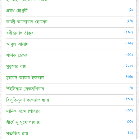
(১)
প্রমথ চৌধুরী
(১৭)
কাজী আনোয়ার হোসেন
(১৯৮)
রবীন্দ্রনাথ ঠাকুর
(৪৯৯)
আবুল আসাদ
(৩৫)
শার্লক হোমস
(১০৮)
সুকুমার রায়
(৪৬৬)
মুহম্মদ জাফর ইকবাল
(৭)
উইলিয়াম সেকসপিয়ার
(১৩৭)
বিভূতিভূষণ বন্দ্যোপাধ্যায়
(৩৫)
মানিক বন্দ্যোপাধ্যায়
(১১)
শীর্ষেন্দু মুখোপাধ্যায়
(৪৫)
সত্যজিৎ রায়