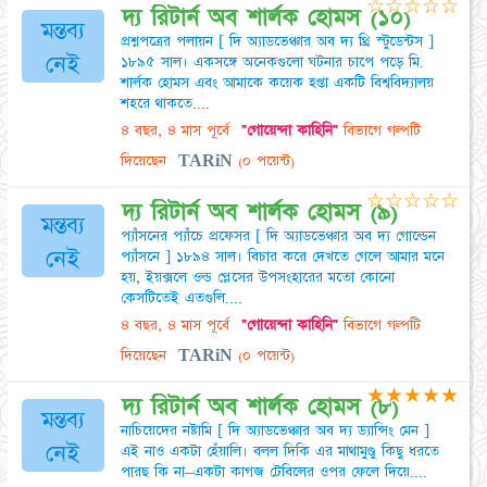
☆
☆
☆
☆
☆
দ্য রিটার্ন অব শার্লক হোমস (১০)
মন্তব্য
প্রশ্নপত্রের পলায়ন [ দি অ্যাডভেঞ্চার অব দ্য থ্রি স্টুডেন্টস ]
নেই
১৮৯৫ সাল। একসঙ্গে অনেকগুলো ঘটনার চাপে পড়ে মি.
শার্লক হোমস এবং আমাকে কয়েক হপ্তা একটি বিশ্ববিদ্যালয়
শহরে থাকতে....
৪ বছর, ৪ মাস পূর্বে
"গোয়েন্দা কাহিনি"
বিভাগে গল্পটি
দিয়েছেন
TARiN
(০ পয়েন্ট)
☆
☆
☆
☆
☆
দ্য রিটার্ন অব শার্লক হোমস (৯)
মন্তব্য
প্যাঁসনের প্যাঁচে প্রফেসর [ দি অ্যাডভেঞ্চার অব দ্য গোল্ডেন
নেই
প্যাঁসনে ] ১৮৯৪ সাল। বিচার করে দেখতে গেলে আমার মনে
হয়, ইয়ক্সলে ওল্ড প্লেসের উপসংহারের মতো কোনো
কেসটিতেই এতগুলি....
৪ বছর, ৪ মাস পূর্বে
"গোয়েন্দা কাহিনি"
বিভাগে গল্পটি
দিয়েছেন
TARiN
(০ পয়েন্ট)
★
★
★
★
★
দ্য রিটার্ন অব শার্লক হোমস (৮)
মন্তব্য
নাচিয়েদের নষ্টামি [ দি অ্যাডভেঞ্চার অব দ্য ড্যান্সিং মেন ]
নেই
এই নাও একটা হেঁয়ালি। বলল দিকি এর মাথামুণ্ডু কিছু ধরতে
পারছ কি না–একটা কাগজ টেবিলের ওপর ফেলে দিয়ে....