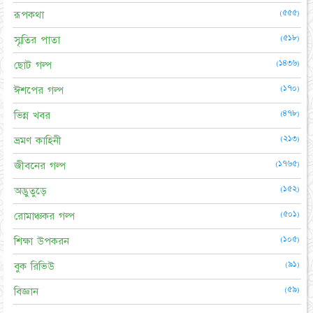
(৫৫৫)
রূপকথা
(৫১৮)
স্মৃতির পাতা
(১৪৩৬)
ছোট গল্প
(১৭০)
ঈশপের গল্প
(৪৭৮)
ভিন্ন খবর
(২১৩)
ভ্রমণ কাহিনী
(১৭৬৫)
জীবনের গল্প
(১৫২)
অদ্ভুতুড়ে
(৫০১)
রোমাঞ্চকর গল্প
(১০৫)
শিক্ষা উপকরন
(৯১)
বুক রিভিউ
(৫৯)
বিজ্ঞান