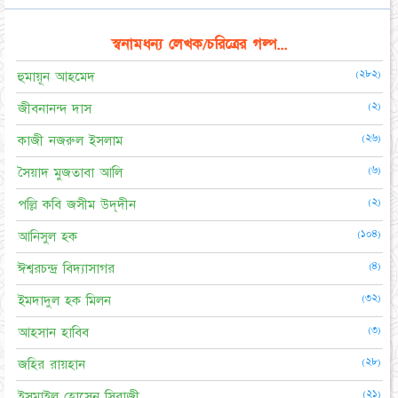
স্বনামধন্য লেখক/চরিত্রের গল্প...
(২৮২)
হুমায়ূন আহমেদ
(২)
জীবনানন্দ দাস
(২৬)
কাজী নজরুল ইসলাম
(৬)
সৈয়াদ মুজতাবা আলি
(২)
পল্লি কবি জসীম উদ্‌দীন
(১০৪)
আনিসুল হক
(৪)
ঈশ্বরচন্দ্র বিদ্যাসাগর
(৩২)
ইমদাদুল হক মিলন
(৩)
আহসান হাবিব
(২৮)
জহির রায়হান
(২১)
ইসমাইল হোসেন সিরাজী