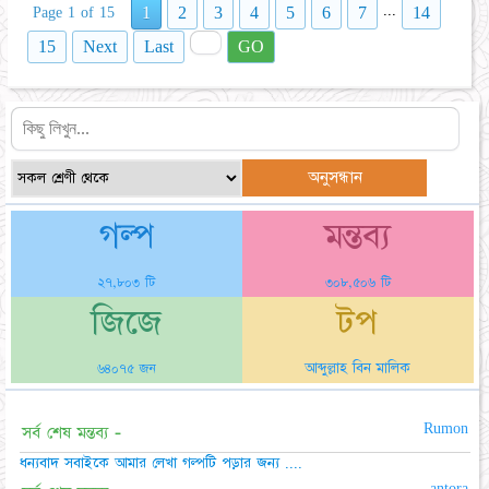
...
1
2
3
4
5
6
7
14
Page 1 of 15
15
Next
Last
GO
গল্প
মন্তব্য
২৭,৮০৩ টি
৩০৮,৫০৬ টি
জিজে
টপ
আব্দুল্লাহ বিন মালিক
৬৪০৭৫ জন
Rumon
সর্ব শেষ মন্তব্য -
ধন্যবাদ সবাইকে আমার লেখা গল্পটি পড়ার জন্য ....