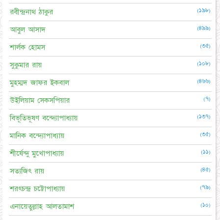
(১৯৮)
রবীন্দ্রনাথ ঠাকুর
(৪৯৯)
আবুল আসাদ
(৩৫)
শার্লক হোমস
(১০৮)
সুকুমার রায়
(৪৬৬)
মুহম্মদ জাফর ইকবাল
(৭)
উইলিয়াম সেকসপিয়ার
(১৩৭)
বিভূতিভূষণ বন্দ্যোপাধ্যায়
(৩৫)
মানিক বন্দ্যোপাধ্যায়
(১১)
শীর্ষেন্দু মুখোপাধ্যায়
(৪৫)
সত্যজিৎ রায়
(৭৯)
শরৎচন্দ্র চট্টোপাধ্যায়
(১০)
এনায়েতুল্লাহ আলতামাশ