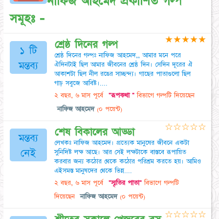
নাফিজ আহমেদ প্রকাশিত গল্প
সমূহঃ -
★
★
★
★
★
শ্রেষ্ঠ দিনের গল্প
১ টি
শ্রেষ্ঠ দিনের গল্পঃ নাফিজ আহমেদ,, আমার মনে পরে
মন্তব্য
ঐদিনটাই ছিল আমার জীবনের শ্রেষ্ঠ দিন। সেদিন দূরের ঐ
আকাশটা ছিল নীল রঙের সাচ্ছন্দ্য। গাছের পাতাগুলো ছিল
গাঢ় সবুজে আবিষ্ট।....
২ বছর, ৬ মাস পূর্বে
"রূপকথা "
বিভাগে গল্পটি দিয়েছেন
নাফিজ আহমেদ
(০ পয়েন্ট)
☆
☆
☆
☆
☆
শেষ বিকালের আড্ডা
মন্তব্য
লেখকঃ নাফিজ আহমেদ। প্রত্যেক মানুষের জীবনে একটা
নেই
সুনিদিষ্ট লক্ষ আছে। আর সেই লক্ষটাকে বাস্তবে রূপায়িত
করবার জন্য কঠোর থেকে কঠোর পরিশ্রম করতে হয়। আমিও
এইসমস্ত মানুষদের থেকে ভিন্ন....
২ বছর, ৬ মাস পূর্বে
"স্মৃতির পাতা"
বিভাগে গল্পটি
দিয়েছেন
নাফিজ আহমেদ
(০ পয়েন্ট)
☆
☆
☆
☆
☆