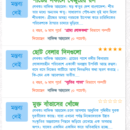
শীতের সকালে খেজুরের রস
মন্তব্য
লেখকঃ নাফিজ আহমেদ। ষড় ঋতুর দেশ বাংলাদেশ। শীত
নেই
তার মধ্যে অন্যতম ঋতু। সাধারণত পৌষ-মাঘ দুই মাস মিলে
শীতকাল। গ্রীষ্মের অসহ্য গরমকে উপেক্ষা করে চারিদিকের
পরিবেশকে ঠান্ডার চাদরে মুড়িয়ে....
২ বছর, ৬ মাস পূর্বে
"গ্রাম্য লোককথা"
বিভাগে গল্পটি
দিয়েছেন
নাফিজ আহমেদ
(০ পয়েন্ট)
★
★
★
★
★
ছোট বেলার দিনগুলো
মন্তব্য
লেখকঃ নাফিজ আহমেদ। গ্রামের পাশে নদীর কিনারায়
নেই
লোকালয়হীন পরিবেশে একাকী অবস্থায় উপবিষ্ট আছে রুহুল।
বসে বসে নিজের কাটিয়ে আসা দিনগুলির কথা স্মরণ করছে ।
কি-যেন এক আবেগময় অতীত....
২ বছর, ৬ মাস পূর্বে
"স্মৃতির পাতা"
বিভাগে গল্পটি
দিয়েছেন
নাফিজ আহমেদ
(০ পয়েন্ট)
☆
☆
☆
☆
☆
মুক্ত বাঁতাসের খোঁজে
মন্তব্য
লেখকঃ নাফিজ আহমেদ।চলে আসলাম আধুনিক পৃথিবীর যুবক
নেই
যুবতীদের কাছে। যারা এখনো পর্যন্ত নিজেদেরকে উন্নত
সংস্কৃতির অন্তরালের পিছনে জড়িয়ে রেখেছে এক অসমাপ্ত
জগৎ। যাদের একদিন একদিন করে অতিবাহিত হচ্ছে....