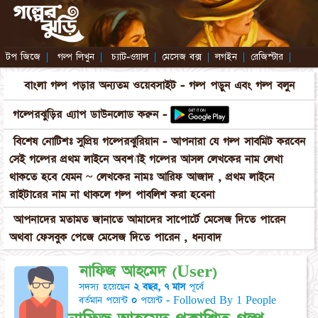
টপ জিজে
|
গল্প লিখুন
|
চ্যাট-ওয়াল
|
মেসেজ বক্স
|
লগইন
|
রেজিস্টার
|
বাংলা গল্প পড়ার অন্যতম ওয়েবসাইট - গল্প পড়ুন এবং গল্প বলুন
গল্পেরঝুড়ির এ্যাপ ডাউনলোড করুন -
বিশেষ নোটিশঃ সুপ্রিয় গল্পেরঝুরিয়ান - আপনারা যে গল্প সাবমিট করবেন
সেই গল্পের প্রথম লাইনে অবশ্যাই গল্পের আসল লেখকের নাম লেখা
থাকতে হবে যেমন ~ লেখকের নামঃ আরিফ আজাদ , প্রথম লাইনে
রাইটারের নাম না থাকলে গল্প পাবলিশ করা হবেনা
আপনাদের মতামত জানাতে আমাদের সাপোর্টে মেসেজ দিতে পারেন
অথবা ফেসবুক পেজে মেসেজ দিতে পারেন , ধন্যবাদ
নাফিজ আহমেদ (User)
সদস্য হয়েছেন
২ বছর, ৭ মাস
পূর্বে
বর্তমান পয়েন্ট
০
পয়েন্ট - Followed By 1 People