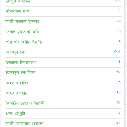
(২৮২)
হুমায়ূন আহমেদ
(২)
জীবনানন্দ দাস
(২৬)
কাজী নজরুল ইসলাম
(৬)
সৈয়াদ মুজতাবা আলি
(২)
পল্লি কবি জসীম উদ্‌দীন
(১০৪)
আনিসুল হক
(৪)
ঈশ্বরচন্দ্র বিদ্যাসাগর
(৩২)
ইমদাদুল হক মিলন
(৩)
আহসান হাবিব
(২৮)
জহির রায়হান
(২১)
ইসমাইল হোসেন সিরাজী
(১)
প্রমথ চৌধুরী
(১৭)
কাজী আনোয়ার হোসেন