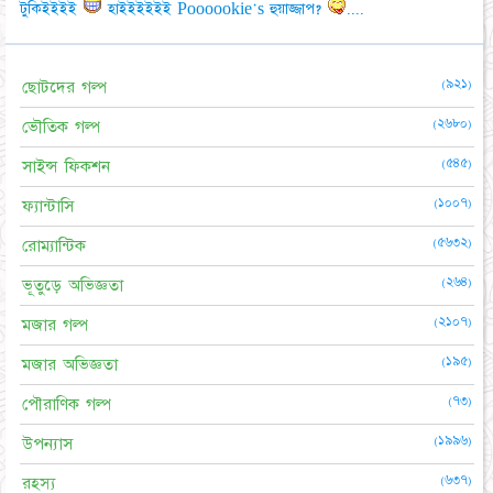
টুকিইইইই
হাইইইইইই Poooookie's হুয়াজ্জাপ?
....
(৯২১)
ছোটদের গল্প
(২৬৮০)
ভৌতিক গল্প
(৫৪৫)
সাইন্স ফিকশন
(১০০৭)
ফ্যান্টাসি
(৫৬৩২)
রোম্যান্টিক
(২৬৪)
ভূতুড়ে অভিজ্ঞতা
(২১০৭)
মজার গল্প
(১৯৫)
মজার অভিজ্ঞতা
(৭৩)
পৌরাণিক গল্প
(১৯৯৬)
উপন্যাস
(৬৩৭)
রহস্য