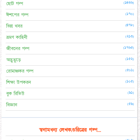
(১৪৩৬)
ছোট গল্প
(১৭০)
ঈশপের গল্প
(৪৭৮)
ভিন্ন খবর
(২১৩)
ভ্রমণ কাহিনী
(১৭৬৫)
জীবনের গল্প
(১৫২)
অদ্ভুতুড়ে
(৫০১)
রোমাঞ্চকর গল্প
(১০৫)
শিক্ষা উপকরন
(৯১)
বুক রিভিউ
(৫৯)
বিজ্ঞান
স্বনামধন্য লেখক/চরিত্রের গল্প...