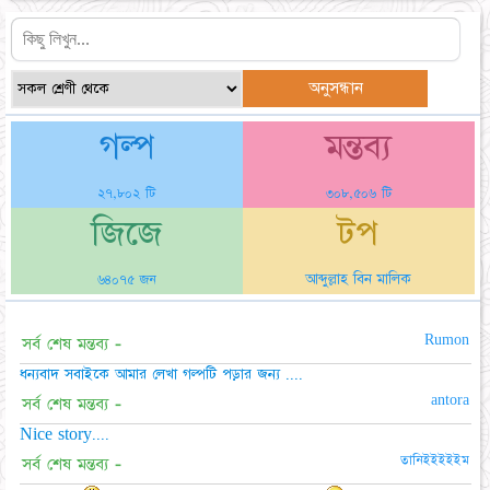
গল্প
মন্তব্য
২৭,৮০২ টি
৩০৮,৫০৬ টি
জিজে
টপ
আব্দুল্লাহ বিন মালিক
৬৪০৭৫ জন
Rumon
সর্ব শেষ মন্তব্য -
ধন্যবাদ সবাইকে আমার লেখা গল্পটি পড়ার জন্য ....
antora
সর্ব শেষ মন্তব্য -
Nice story....
তানিইইইইইম
সর্ব শেষ মন্তব্য -