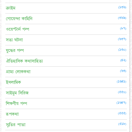
(১৩৬)
ক্রাইম
(৩৬৯)
গোয়েন্দা কাহিনি
(৮৭)
ওয়েস্টার্ন গল্প
(৬৩৭)
সত্য ঘটনা
(১৩০)
যুদ্ধের গল্প
(৪২)
ঐতিহাসিক কথাসাহিত্য
(৬৩)
গ্রাম্য লোককথা
(১৯৪১)
ইসলামিক
(৫৫০)
সাইমুম সিরিজ
(১৬৪৭)
শিক্ষণীয় গল্প
(৫৫৫)
রূপকথা
(৫১৮)
স্মৃতির পাতা