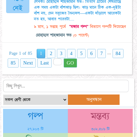
লেখকঃ মোহাম্মদ শাহজামান শুভ। তিতাস গ্রামের শেষপ্রান্তে
নেই
এক সময় একটা বাঁশঝাড় ছিল। ঝাড় মানে ঠিক এক-দুইটা
বাঁশ নয়, যেন সবুজের সৈন্যদল—একটা দাঁড়ালে আরেকটা
নত হয়, আবার পরেরটা....
৯ মাস, ১ সপ্তাহ পূর্বে
"মজার গল্প"
বিভাগে গল্পটি দিয়েছেন
মোহাম্মদ শাহজামান শুভ
(০ পয়েন্ট)
...
1
2
3
4
5
6
7
84
Page 1 of 85
85
Next
Last
GO
গল্প
মন্তব্য
২৭,৮০৩ টি
৩০৮,৫০৬ টি