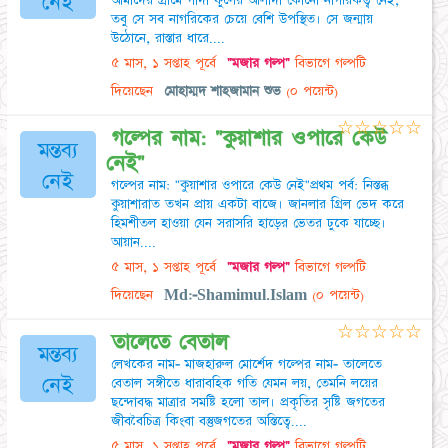
নেই
আমাদের গ্রামে গাঁদা ফুলের আলাদা কোনো নাগরিকত্ব নেই,
তবু সে সব নাগরিকের চেয়ে বেশি উপস্থিত। সে জন্মায়
উঠোনে, রাস্তার ধারে....
৫ মাস, ১ সপ্তাহ পূর্বে
"মজার গল্প"
বিভাগে গল্পটি
দিয়েছেন
মোহাম্মদ শাহজামান শুভ
(০ পয়েন্ট)
☆
☆
☆
☆
☆
গল্পের নাম: "কুয়াশার ওপারে কেউ
মন্তব্য
নেই"
নেই
​গল্পের নাম: "কুয়াশার ওপারে কেউ নেই" ​প্রথম পর্ব: নিস্তব্ধ
কুয়াশা ​রাত তখন প্রায় একটা বাজে। জানলার গ্রিল ভেদ করে
হিমশীতল হাওয়া যেন সরাসরি হাড়ের ভেতর ঢুকে যাচ্ছে।
আয়ান....
৫ মাস, ১ সপ্তাহ পূর্বে
"মজার গল্প"
বিভাগে গল্পটি
দিয়েছেন
Md:-Shamimul.Islam
(০ পয়েন্ট)
☆
☆
☆
☆
☆
তালেতে বেতাল
মন্তব্য
লেখকের নাম- মাজহারুল মোর্শেদ গল্পের নাম- তালেতে
নেই
বেতাল সঙ্গীতে ধারাবহিক গতি যেমন লয়, তেমনি লয়ের
ছন্দোবদ্ধ মাত্রার সমষ্টি হলো তাল। প্রকৃতির সৃষ্টি জগতের
জীববৈচিত্র কিংবা বস্তুজগতের অস্তিত্বে....
৫ মাস, ১ সপ্তাহ পূর্বে
"মজার গল্প"
বিভাগে গল্পটি