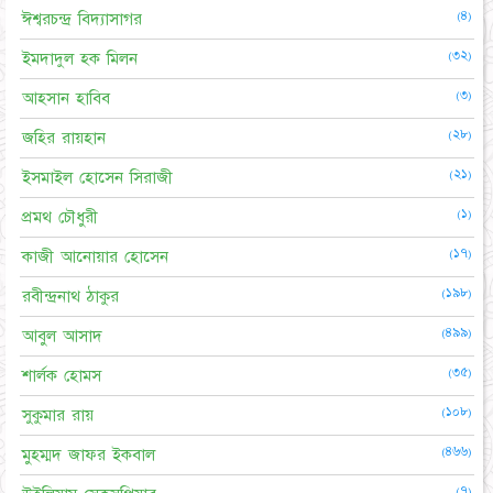
(৪)
ঈশ্বরচন্দ্র বিদ্যাসাগর
(৩২)
ইমদাদুল হক মিলন
(৩)
আহসান হাবিব
(২৮)
জহির রায়হান
(২১)
ইসমাইল হোসেন সিরাজী
(১)
প্রমথ চৌধুরী
(১৭)
কাজী আনোয়ার হোসেন
(১৯৮)
রবীন্দ্রনাথ ঠাকুর
(৪৯৯)
আবুল আসাদ
(৩৫)
শার্লক হোমস
(১০৮)
সুকুমার রায়
(৪৬৬)
মুহম্মদ জাফর ইকবাল
(৭)