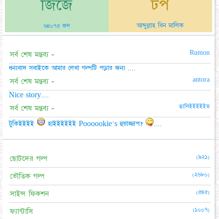
জিজে
টপ
আব্দুল্লাহ বিন মালিক
৬৪০৭৫ জন
Rumon
সর্ব শেষ মন্তব্য -
ধন্যবাদ সবাইকে আমার লেখা গল্পটি পড়ার জন্য ....
antora
সর্ব শেষ মন্তব্য -
Nice story....
তানিইইইইইম
সর্ব শেষ মন্তব্য -
টুকিইইইই
হাইইইইইই Poooookie's হুয়াজ্জাপ?
....
(৯২১)
ছোটদের গল্প
(২৬৮০)
ভৌতিক গল্প
(৫৪৫)
সাইন্স ফিকশন
(১০০৭)
ফ্যান্টাসি