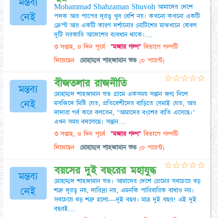
মন্তব্য
Mohammad Shahzaman Shuvoh আমাদের দেশে
নেই
পদক আর পাপের দূরত্ব খুব বেশি নয়। কখনো কখনো একটি
ক্রেস্ট আর একটি কারণ দর্শানোর নোটিশের মাঝখানে কেবল
দুটি সরকারি আদেশের ব্যবধান থাকে।....
৩ সপ্তাহ, ৪ দিন পূর্বে
"মজার গল্প"
বিভাগে গল্পটি
দিয়েছেন
মোহাম্মদ শাহজামান শুভ
(০ পয়েন্ট)
☆
☆
☆
☆
☆
বীজতলার রাজনীতি
মন্তব্য
মোহাম্মদ শাহজামান শুভ গ্রামে একসময় সন্তান জন্ম নিলে
নেই
মসজিদে মিষ্টি যেত, প্রতিবেশীদের বাড়িতে সেমাই যেত, আর
দাদারা গর্ব করে বলতেন, "আমাদের বংশের বাতি এসেছে।"
এখন সময় বদলেছে। সন্তান....
৩ সপ্তাহ, ৪ দিন পূর্বে
"মজার গল্প"
বিভাগে গল্পটি
দিয়েছেন
মোহাম্মদ শাহজামান শুভ
(০ পয়েন্ট)
☆
☆
☆
☆
☆
বয়সের দুই বছরের মহাযুদ্ধ
মন্তব্য
মোহাম্মদ শাহজামান শুভ। আমাদের দেশে প্রেমের সবচেয়ে বড়
নেই
শত্রু দূরত্ব নয়, দারিদ্র্য নয়, এমনকি পারিবারিক বাধাও নয়।
সবচেয়ে বড় শত্রু হলো—দুই বছর। মাত্র দুই বছর! এই দুই
বছরই....