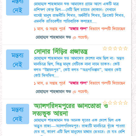
মন্তব্য
মোহাম্মদ শাহজামান শুভ আমাদের গ্রামে আগে একটি মাত্র
নেই
প্রশিক্ষণ কেন্দ্র ছিল—সেটি ছিল চায়ের দোকান। সেখানে
বসেই মানুষ রাজনীতি শিখত, অর্থনীতি শিখত, ক্রিকেট শিখত,
এমনকি প্রতিবেশীর পারিবারিক কলহের....
১ মাস, ৩ সপ্তাহ পূর্বে
"মজার গল্প"
বিভাগে গল্পটি দিয়েছেন
মোহাম্মদ শাহজামান শুভ
(০ পয়েন্ট)
☆
☆
☆
☆
☆
সোনার সিঁড়ির প্রজাতন্ত্র
মন্তব্য
মোহাম্মদ শাহজামান শুভ আমাদের দেশের নাম ছিল না। অন্তত
নেই
মানচিত্রে ছিল, কিন্তু মানুষ সেটিকে নানা নামে ডাকত। কেউ
বলত “উন্নয়নপুর”, কেউ বলত “অগ্রগতিস্তান”, আবার কেউ
কেউ ফিসফিস....
১ মাস, ৪ সপ্তাহ পূর্বে
"মজার গল্প"
বিভাগে গল্পটি দিয়েছেন
মোহাম্মদ শাহজামান শুভ
(০ পয়েন্ট)
☆
☆
☆
☆
☆
অ্যালগরিদমপুরের জ্ঞানতোতা ও
মন্তব্য
সত্যভুক আয়না
নেই
মোহাম্মদ শাহজামান শুভ অনেক দূরের এক দেশে ছিল এক
অদ্ভুত রাজ্য—অ্যালগরিদমপুর। রাজ্যটি মানচিত্রে খুঁজে পাওয়া
যেত না, কারণ এটি ছিল মানুষের মাথার ভেতরে। যে যত বেশি