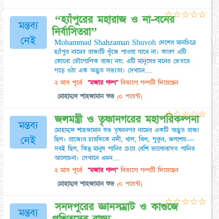
☆
☆
☆
☆
☆
“হ্যাঁপুরের মহারাজ ও না-বনের
মন্তব্য
নির্বাসিতরা”
নেই
Mohammad Shahzaman Shuvoh দেশের মানচিত্রে
হ্যাঁপুর নামের রাজ্যটি খুঁজে পাওয়া যাবে না। কারণ এটি
কোনো ভৌগোলিক রাজ্য নয়; এটি মানুষের মনের ভেতরে
গড়ে ওঠা এক অদ্ভুত সভ্যতা। সেখানে....
২ মাস পূর্বে
"মজার গল্প"
বিভাগে গল্পটি দিয়েছেন
মোহাম্মদ শাহজামান শুভ
(০ পয়েন্ট)
☆
☆
☆
☆
☆
জলমন্ত্রী ও তৃষ্ণানগরের মহাপরিকল্পনা
মন্তব্য
মোহাম্মদ শাহজামান শুভ তৃষ্ণানগর নামের একটি অদ্ভুত রাজ্য
নেই
ছিল। রাজ্যের চারদিকে নদী, খাল, বিল, পুকুর, জলাশয়—
সবই ছিল, কিন্তু মানুষ পানির চেয়ে বেশি ভালোবাসত পানির
আলোচনা। সেখানে এমন....
২ মাস পূর্বে
"মজার গল্প"
বিভাগে গল্পটি দিয়েছেন
মোহাম্মদ শাহজামান শুভ
(০ পয়েন্ট)
☆
☆
☆
☆
☆
সনদপুরের জ্ঞানসম্রাট ও কাগুজে
মন্তব্য