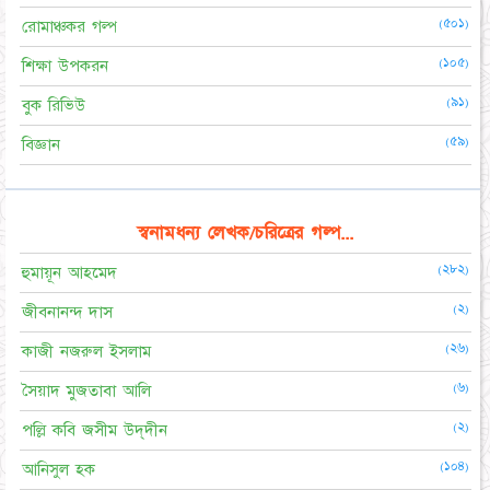
(৫০১)
রোমাঞ্চকর গল্প
(১০৫)
শিক্ষা উপকরন
(৯১)
বুক রিভিউ
(৫৯)
বিজ্ঞান
স্বনামধন্য লেখক/চরিত্রের গল্প...
(২৮২)
হুমায়ূন আহমেদ
(২)
জীবনানন্দ দাস
(২৬)
কাজী নজরুল ইসলাম
(৬)
সৈয়াদ মুজতাবা আলি
(২)
পল্লি কবি জসীম উদ্‌দীন
(১০৪)
আনিসুল হক