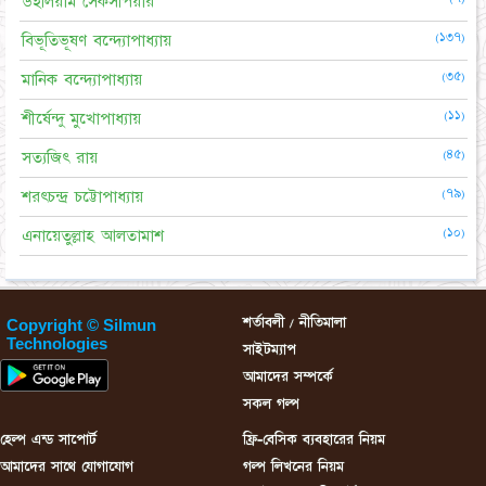
উইলিয়াম সেকসপিয়ার
(১৩৭)
বিভূতিভূষণ বন্দ্যোপাধ্যায়
(৩৫)
মানিক বন্দ্যোপাধ্যায়
(১১)
শীর্ষেন্দু মুখোপাধ্যায়
(৪৫)
সত্যজিৎ রায়
(৭৯)
শরৎচন্দ্র চট্টোপাধ্যায়
(১০)
এনায়েতুল্লাহ আলতামাশ
শর্তাবলী / নীতিমালা
Copyright © Silmun
Technologies
সাইটম্যাপ
আমাদের সম্পর্কে
সকল গল্প
হেল্প এন্ড সাপোর্ট
ফ্রি-বেসিক ব্যবহারের নিয়ম
আমাদের সাথে যোগাযোগ
গল্প লিখনের নিয়ম