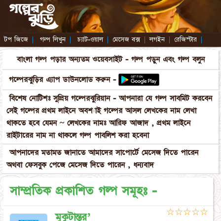
টপ জিজে
|
গল্প লিখুন
|
চ্যাট-ওয়াল
|
মেসেজ বক্স
|
লগইন
|
রেজিস্টার
|
বাংলা গল্প পড়ার অন্যতম ওয়েবসাইট - গল্প পড়ুন এবং গল্প বলুন
গল্পেরঝুড়ির এ্যাপ ডাউনলোড করুন -
বিশেষ নোটিশঃ সুপ্রিয় গল্পেরঝুরিয়ান - আপনারা যে গল্প সাবমিট করবেন
সেই গল্পের প্রথম লাইনে অবশ্যাই গল্পের আসল লেখকের নাম লেখা
থাকতে হবে যেমন ~ লেখকের নামঃ আরিফ আজাদ , প্রথম লাইনে
রাইটারের নাম না থাকলে গল্প পাবলিশ করা হবেনা
আপনাদের মতামত জানাতে আমাদের সাপোর্টে মেসেজ দিতে পারেন
অথবা ফেসবুক পেজে মেসেজ দিতে পারেন , ধন্যবাদ
সাম্প্রতিক প্রকাশিত গল্প সমূহঃ -
☆
☆
☆
☆
☆
মুকুটান্তর’