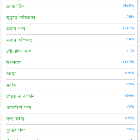
(৫৬৩২)
রোম্যান্টিক
(২৬৪)
ভূতুড়ে অভিজ্ঞতা
(২১০৭)
মজার গল্প
(১৯৫)
মজার অভিজ্ঞতা
(৭৩)
পৌরাণিক গল্প
(১৯৯৬)
উপন্যাস
(৬৩৭)
রহস্য
(১৩৬)
ক্রাইম
(৩৬৯)
গোয়েন্দা কাহিনি
(৮৭)
ওয়েস্টার্ন গল্প
(৬৩৭)
সত্য ঘটনা
(১৩০)
যুদ্ধের গল্প