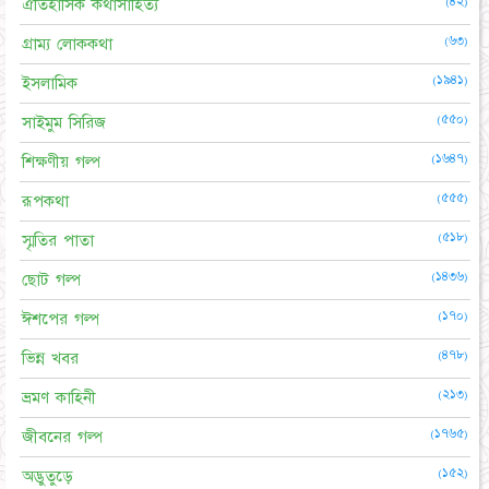
(৪২)
ঐতিহাসিক কথাসাহিত্য
(৬৩)
গ্রাম্য লোককথা
(১৯৪১)
ইসলামিক
(৫৫০)
সাইমুম সিরিজ
(১৬৪৭)
শিক্ষণীয় গল্প
(৫৫৫)
রূপকথা
(৫১৮)
স্মৃতির পাতা
(১৪৩৬)
ছোট গল্প
(১৭০)
ঈশপের গল্প
(৪৭৮)
ভিন্ন খবর
(২১৩)
ভ্রমণ কাহিনী
(১৭৬৫)
জীবনের গল্প
(১৫২)
অদ্ভুতুড়ে