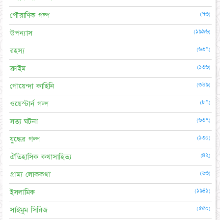
(৭৩)
পৌরাণিক গল্প
(১৯৯৬)
উপন্যাস
(৬৩৭)
রহস্য
(১৩৬)
ক্রাইম
(৩৬৯)
গোয়েন্দা কাহিনি
(৮৭)
ওয়েস্টার্ন গল্প
(৬৩৭)
সত্য ঘটনা
(১৩০)
যুদ্ধের গল্প
(৪২)
ঐতিহাসিক কথাসাহিত্য
(৬৩)
গ্রাম্য লোককথা
(১৯৪১)
ইসলামিক
(৫৫০)
সাইমুম সিরিজ