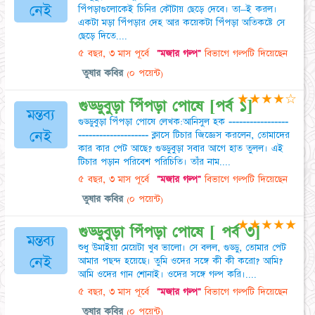
নেই
পিঁপড়াগুলোকেই চিনির কৌটায় ছেড়ে দেবে। তা–ই করল।
একটা মড়া পিঁপড়ার দেহ আর কয়েকটা পিঁপড়া অতিকষ্টে সে
ছেড়ে দিতে....
৫ বছর, ৩ মাস পূর্বে
"মজার গল্প"
বিভাগে গল্পটি দিয়েছেন
তুষার কবির
(০ পয়েন্ট)
★
★
★
★
☆
গুড্ডুবুড়া পিঁপড়া পোষে [পর্ব ১]
মন্তব্য
গুড্ডুবুড়া পিঁপড়া পোষে লেখক:আনিসুল হক -----------------
নেই
-------------------- ক্লাসে টিচার জিজ্ঞেস করলেন, তোমাদের
কার কার পেট আছে? গুড্ডুবুড়া সবার আগে হাত তুলল। এই
টিচার পড়ান পরিবেশ পরিচিতি। তাঁর নাম....
৫ বছর, ৩ মাস পূর্বে
"মজার গল্প"
বিভাগে গল্পটি দিয়েছেন
তুষার কবির
(০ পয়েন্ট)
★
★
★
★
★
গুড্ডুবুড়া পিঁপড়া পোষে [ পর্ব ৩]
মন্তব্য
শুধু উমাইয়া মেয়েটা খুব ভালো। সে বলল, গুড্ডু, তোমার পেট
নেই
আমার পছন্দ হয়েছে। তুমি ওদের সঙ্গে কী কী করো? আমি?
আমি ওদের গান শোনাই। ওদের সঙ্গে গল্প করি।....
৫ বছর, ৩ মাস পূর্বে
"মজার গল্প"
বিভাগে গল্পটি দিয়েছেন
তুষার কবির
(০ পয়েন্ট)