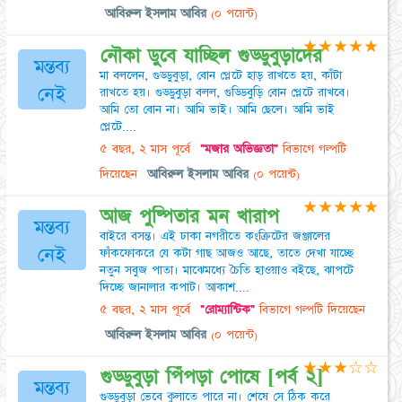
আবিরুল ইসলাম আবির
(০ পয়েন্ট)
★
★
★
★
★
নৌকা ডুবে যাচ্ছিল গুড্ডুবুড়াদের
মন্তব্য
মা বললেন, গুড্ডুবুড়া, বোন প্লেটে হাড় রাখতে হয়, কাঁটা
নেই
রাখতে হয়। গুড্ডুবুড়া বলল, গুড্ডিবুড়ি বোন প্লেটে রাখবে।
আমি তো বোন না। আমি ভাই। আমি ছেলে। আমি ভাই
প্লেটে....
৫ বছর, ২ মাস পূর্বে
"মজার অভিজ্ঞতা"
বিভাগে গল্পটি
দিয়েছেন
আবিরুল ইসলাম আবির
(০ পয়েন্ট)
★
★
★
★
★
আজ পুষ্পিতার মন খারাপ
মন্তব্য
বাইরে বসন্ত। এই ঢাকা নগরীতে কংক্রিটের জঞ্জালের
নেই
ফাঁকফোকরে যে কটা গাছ আজও আছে, তাতে দেখা যাচ্ছে
নতুন সবুজ পাতা। মাঝেমধ্যে চৈতি হাওয়াও বইছে, ঝাপটে
দিচ্ছে জানালার কপাট। আকাশ....
৫ বছর, ২ মাস পূর্বে
"রোম্যান্টিক"
বিভাগে গল্পটি দিয়েছেন
আবিরুল ইসলাম আবির
(০ পয়েন্ট)
★
★
★
☆
☆
গুড্ডুবুড়া পিঁপড়া পোষে [পর্ব ২]
মন্তব্য
গুড্ডুবুড়া ভেবে কুলাতে পারে না। শেষে সে ঠিক করে