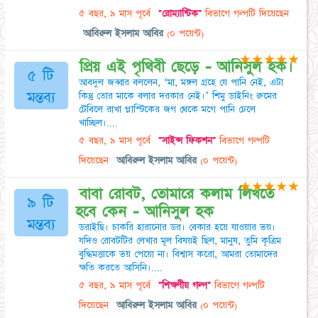
৫ বছর, ৯ মাস পূর্বে
"রোম্যান্টিক"
বিভাগে গল্পটি দিয়েছেন
আবিরুল ইসলাম আবির
(০ পয়েন্ট)
★
★
★
★
★
প্রিয় এই পৃথিবী ছেড়ে - আনিসুল হক।
৫ টি
আবদুল জব্বার বললেন, ‘মা, মঙ্গল গ্রহে যে পানি নেই, এটা
মন্তব্য
কিন্তু তোর মাকে বলার দরকার নেই।’ শিমু ডাইনিং রুমের
টেবিলে রাখা প্লাস্টিকের জগ থেকে মগে পানি ঢেলে
খাচ্ছিল।....
৫ বছর, ৯ মাস পূর্বে
"সাইন্স ফিকশন"
বিভাগে গল্পটি
দিয়েছেন
আবিরুল ইসলাম আবির
(০ পয়েন্ট)
★
★
★
★
★
বাবা রোবট, তোমারে কলাম লিখতে
৯ টি
হবে কেন - আনিসুল হক
মন্তব্য
ডরাইছি। চাকরি হারানোর ডর। বেকার হয়ে যাওয়ার ভয়।
যদিও রোবটটির লেখার মূল বিষয়ই ছিল, মানুষ, তুমি কৃত্রিম
বুদ্ধিমত্তাকে ভয় পেয়ো না। বিশ্বাস করো, আমরা তোমাদের
ক্ষতি করতে আসিনি।....
৫ বছর, ৯ মাস পূর্বে
"শিক্ষণীয় গল্প"
বিভাগে গল্পটি
দিয়েছেন
আবিরুল ইসলাম আবির
(০ পয়েন্ট)