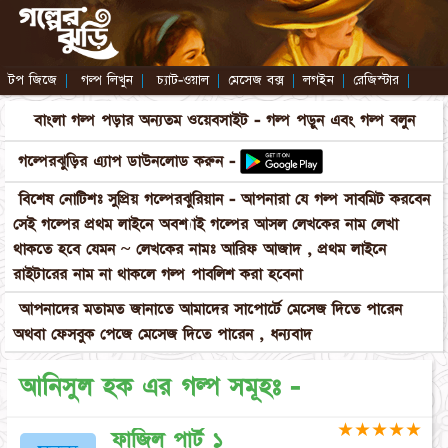
টপ জিজে
|
গল্প লিখুন
|
চ্যাট-ওয়াল
|
মেসেজ বক্স
|
লগইন
|
রেজিস্টার
|
বাংলা গল্প পড়ার অন্যতম ওয়েবসাইট - গল্প পড়ুন এবং গল্প বলুন
গল্পেরঝুড়ির এ্যাপ ডাউনলোড করুন -
বিশেষ নোটিশঃ সুপ্রিয় গল্পেরঝুরিয়ান - আপনারা যে গল্প সাবমিট করবেন
সেই গল্পের প্রথম লাইনে অবশ্যাই গল্পের আসল লেখকের নাম লেখা
থাকতে হবে যেমন ~ লেখকের নামঃ আরিফ আজাদ , প্রথম লাইনে
রাইটারের নাম না থাকলে গল্প পাবলিশ করা হবেনা
আপনাদের মতামত জানাতে আমাদের সাপোর্টে মেসেজ দিতে পারেন
অথবা ফেসবুক পেজে মেসেজ দিতে পারেন , ধন্যবাদ
আনিসুল হক এর গল্প সমূহঃ -
★
★
★
★
★
ফাজিল পার্ট ১