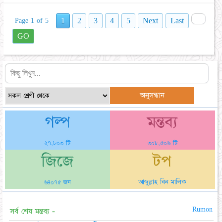
1
2
3
4
5
Next
Last
Page 1 of 5
GO
গল্প
মন্তব্য
২৭,৮০৩ টি
৩০৮,৫০৬ টি
জিজে
টপ
আব্দুল্লাহ বিন মালিক
৬৪০৭৫ জন
Rumon
সর্ব শেষ মন্তব্য -