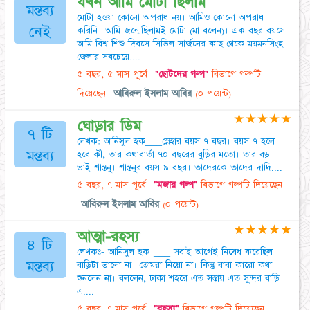
যখন আমি মােটা ছিলাম
মন্তব্য
মােটা হওয়া কোনাে অপরাধ নয়। আমিও কোনাে অপরাধ
নেই
করিনি। আমি জন্মেছিলামই মােটা (মা বলেন)। এক বছর বয়সে
আমি বিশ্ব শিশু দিবসে সিভিল সার্জনের কাছ থেকে ময়মনসিংহ
জেলার সবচেয়ে....
৫ বছর, ৫ মাস পূর্বে
"ছোটদের গল্প"
বিভাগে গল্পটি
দিয়েছেন
আবিরুল ইসলাম আবির
(০ পয়েন্ট)
★
★
★
★
★
ঘােড়ার ডিম‌
৭ টি
লেখক: আনিসুল হক___স্নেহার বয়স ৭ বছর। বয়স ৭ হলে
মন্তব্য
হবে কী, তার কথাবার্তা ৭০ বছরের বুড়ির মতাে। তার বড়
ভাই শান্তনু। শান্তনুর বয়স ৯ বছর। তাদেরকে তাদের দাদি....
৫ বছর, ৭ মাস পূর্বে
"মজার গল্প"
বিভাগে গল্পটি দিয়েছেন
আবিরুল ইসলাম আবির
(০ পয়েন্ট)
★
★
★
★
★
আত্মা-রহস্য
৪ টি
লেখকঃ- আনিসুল হক।___ সবাই আগেই নিষেধ করেছিল।
মন্তব্য
বাড়িটা ভালাে না। তােমরা নিয়াে না। কিন্তু বাবা কারাে কথা
শুনলেন না। বললেন, ঢাকা শহরে এত সস্তায় এত সুন্দর বাড়ি।
এ....
৫ বছর, ৭ মাস পূর্বে
"রহস্য"
বিভাগে গল্পটি দিয়েছেন