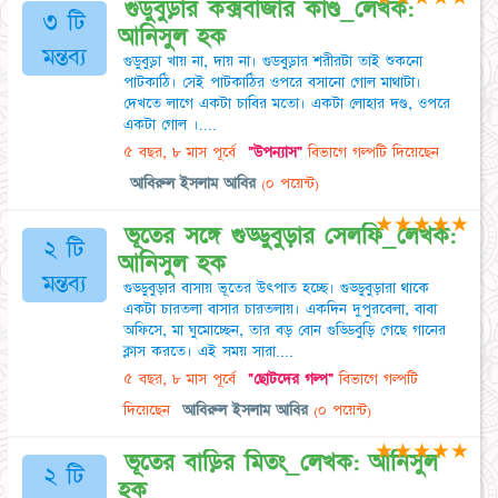
গুডুবুড়ার কক্সবাজার কাণ্ড_লেখক:
৩ টি
আনিসুল হক
মন্তব্য
গুডুবুড়া খায় না, দায় না। গুডবুড়ার শরীরটা তাই শুকনাে
পাটকাঠি। সেই পাটকাঠির ওপরে বসানাে গােল মাথাটা।
দেখতে লাগে একটা চাবির মতাে। একটা লােহার দণ্ড, ওপরে
একটা গােল ।....
৫ বছর, ৮ মাস পূর্বে
"উপন্যাস"
বিভাগে গল্পটি দিয়েছেন
আবিরুল ইসলাম আবির
(০ পয়েন্ট)
★
★
★
★
★
ভূতের সঙ্গে গুড্ডুবুড়ার সেলফি_লেখক:
২ টি
আনিসুল হক
মন্তব্য
গুড্ডুবুড়ার বাসায় ভূতের উৎপাত হচ্ছে। গুড্ডুবুড়ারা থাকে
একটা চারতলা বাসার চারতলায়। একদিন দুপুরবেলা, বাবা
অফিসে, মা ঘুমোচ্ছেন, তার বড় বোন গুড্ডিবুড়ি গেছে গানের
ক্লাস করতে। এই সময় সারা....
৫ বছর, ৮ মাস পূর্বে
"ছোটদের গল্প"
বিভাগে গল্পটি
দিয়েছেন
আবিরুল ইসলাম আবির
(০ পয়েন্ট)
★
★
★
★
★
ভূতের বাড়ির মিতং_লেখক: আনিসুল
২ টি
হক