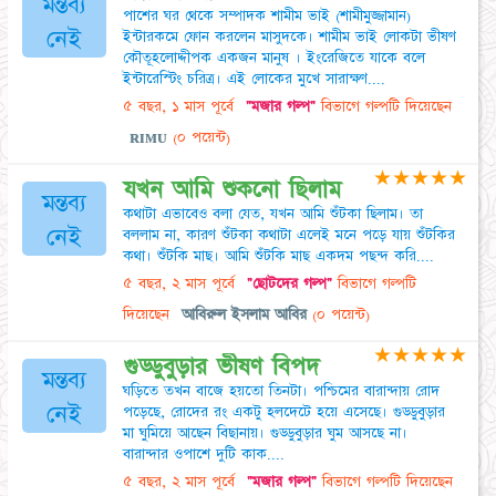
মন্তব্য
পাশের ঘর থেকে সম্পাদক শামীম ভাই (শামীমুজ্জামান)
নেই
ইন্টারকমে ফোন করলেন মাসুদকে। শামীম ভাই লোকটা ভীষণ
কৌতূহলোদ্দীপক একজন মানুষ । ইংরেজিতে যাকে বলে
ইন্টারেস্টিং চরিত্র। এই লোকের মুখে সারাক্ষণ....
৫ বছর, ১ মাস পূর্বে
"মজার গল্প"
বিভাগে গল্পটি দিয়েছেন
ʀɪᴍᴜ
(০ পয়েন্ট)
★
★
★
★
★
যখন আমি শুকনো ছিলাম
মন্তব্য
কথাটা এভাবেও বলা যেত, যখন আমি শুঁটকা ছিলাম। তা
নেই
বললাম না, কারণ শুঁটকা কথাটা এলেই মনে পড়ে যায় শুঁটকির
কথা। শুঁটকি মাছ। আমি শুঁটকি মাছ একদম পছন্দ করি....
৫ বছর, ২ মাস পূর্বে
"ছোটদের গল্প"
বিভাগে গল্পটি
দিয়েছেন
আবিরুল ইসলাম আবির
(০ পয়েন্ট)
★
★
★
★
★
গুড্ডুবুড়ার ভীষণ বিপদ
মন্তব্য
ঘড়িতে তখন বাজে হয়তো তিনটা। পশ্চিমের বারান্দায় রোদ
নেই
পড়েছে, রোদের রং একটু হলদেটে হয়ে এসেছে। গুড্ডুবুড়ার
মা ঘুমিয়ে আছেন বিছানায়। গুড্ডুবুড়ার ঘুম আসছে না।
বারান্দার ওপাশে দুটি কাক....
৫ বছর, ২ মাস পূর্বে
"মজার গল্প"
বিভাগে গল্পটি দিয়েছেন