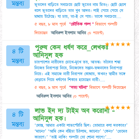
মন্তব্য
ভূতদের বাড়িতে সবচেয়ে ছোট ভূতের নাম মিতং। ছোট ছেলে
বলে ভূতদের বাড়িতে তার খুব আদর। লাই পেয়ে পেয়ে সে
মাথায় উঠেছে। যা চায়, তা-ই সে পায়। তাকে সবচেয়ে....
৫ বছর, ৮ মাস পূর্বে
"ভৌতিক গল্প "
বিভাগে গল্পটি
দিয়েছেন
আবিরুল ইসলাম আবির
(০ পয়েন্ট)
★
★
★
★
★
পুরুষ কেন ধর্ষণ করে_লেখকঃ
৪ টি
আনিসুল হক
মন্তব্য
চারপাশের নারীদের চোখে-মুখে ভয়, আতঙ্ক। তাঁদের শঙ্কা
নিজের নিরাপত্তা নিয়ে, নিজেদের সন্তান-স্বজনদের নিরাপত্তা
নিয়ে। এই সমাজে নারী নিরাপদ কোথায়, কখন? স্বামীর সঙ্গে
বেড়াতে গিয়ে ধর্ষণের শিকার হয়েছেন নারী।....
৫ বছর, ৯ মাস পূর্বে
"সত্য ঘটনা"
বিভাগে গল্পটি দিয়েছেন
আবিরুল ইসলাম আবির
(০ পয়েন্ট)
★
★
★
★
★
লাভ ইন দ্য টাইম অব করোনা -
৪ টি
আনিসুল হক।
মন্তব্য
‘দোস্ত, আমার একটা লাভস্টোরি ছিল। তোমারে বলা দরকার?’
‘মানে?’ ‘আমি কেন বাঁইচা উঠলাম, জানো?’ ‘কেন?’ ‘প্রেমের
কারণে।’ ‘তাই নাকি! গল্পটা তো শোনা লাগে!’....