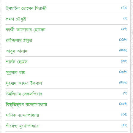
(২১)
ইসমাইল হোসেন সিরাজী
(১)
প্রমথ চৌধুরী
(১৭)
কাজী আনোয়ার হোসেন
(১৯৮)
রবীন্দ্রনাথ ঠাকুর
(৪৯৯)
আবুল আসাদ
(৩৫)
শার্লক হোমস
(১০৮)
সুকুমার রায়
(৪৬৬)
মুহম্মদ জাফর ইকবাল
(৭)
উইলিয়াম সেকসপিয়ার
(১৩৭)
বিভূতিভূষণ বন্দ্যোপাধ্যায়
(৩৫)
মানিক বন্দ্যোপাধ্যায়
(১১)
শীর্ষেন্দু মুখোপাধ্যায়