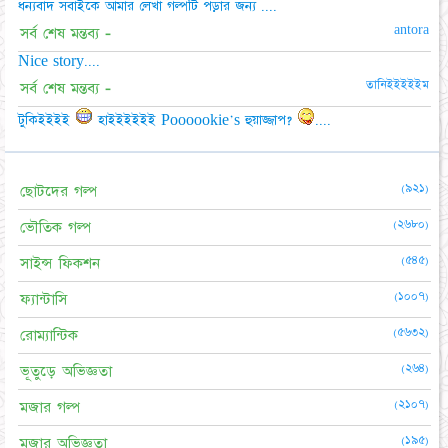
ধন্যবাদ সবাইকে আমার লেখা গল্পটি পড়ার জন্য ....
antora
সর্ব শেষ মন্তব্য -
Nice story....
তানিইইইইইম
সর্ব শেষ মন্তব্য -
টুকিইইইই
হাইইইইইই Poooookie's হুয়াজ্জাপ?
....
(৯২১)
ছোটদের গল্প
(২৬৮০)
ভৌতিক গল্প
(৫৪৫)
সাইন্স ফিকশন
(১০০৭)
ফ্যান্টাসি
(৫৬৩২)
রোম্যান্টিক
(২৬৪)
ভূতুড়ে অভিজ্ঞতা
(২১০৭)
মজার গল্প
(১৯৫)
মজার অভিজ্ঞতা