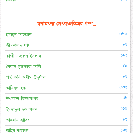
স্বনামধন্য লেখক/চরিত্রের গল্প...
(২৮২)
হুমায়ূন আহমেদ
(২)
জীবনানন্দ দাস
(২৬)
কাজী নজরুল ইসলাম
(৬)
সৈয়াদ মুজতাবা আলি
(২)
পল্লি কবি জসীম উদ্‌দীন
(১০৪)
আনিসুল হক
(৪)
ঈশ্বরচন্দ্র বিদ্যাসাগর
(৩২)
ইমদাদুল হক মিলন
(৩)
আহসান হাবিব
(২৮)
জহির রায়হান