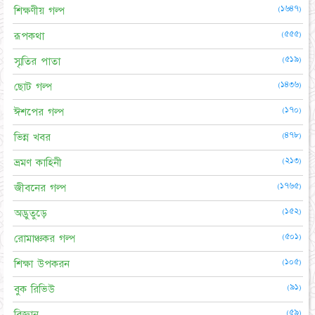
(১৬৪৭)
শিক্ষণীয় গল্প
(৫৫৫)
রূপকথা
(৫১৯)
স্মৃতির পাতা
(১৪৩৬)
ছোট গল্প
(১৭০)
ঈশপের গল্প
(৪৭৮)
ভিন্ন খবর
(২১৩)
ভ্রমণ কাহিনী
(১৭৬৫)
জীবনের গল্প
(১৫২)
অদ্ভুতুড়ে
(৫০১)
রোমাঞ্চকর গল্প
(১০৫)
শিক্ষা উপকরন
(৯১)
বুক রিভিউ
(৫৯)
বিজ্ঞান