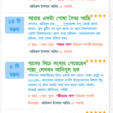
আবিরুল ইসলাম আবির
(০ পয়েন্ট)
★
★
★
★
★
আমার একটা পােষা দৈত্য আছে
১৩ টি
লেখকঃ- আনিসুল হক।___ দুপুরবেলা তপু একাই থাকে
মন্তব্য
বাসায়। স্কুল ছুটির পর স্কুল থেকে সে আসে রিকশাভ্যানে।
একটা রিকশাভ্যানে আসে তারা আটজন। ভ্যানচালকের নাম
হবিবর, তারা ডাকে হবিবর মামা....
৫ বছর, ৭ মাস পূর্বে
"মজার গল্প"
বিভাগে গল্পটি দিয়েছেন
আবিরুল ইসলাম আবির
(০ পয়েন্ট)
★
★
★
★
★
বাসের নিচে সংসার পেতেছেন
৪ টি
পান্না_লেখকঃ আনিসুল হক
মন্তব্য
অফিসের কর্মচারীদের নিয়ে একটা বাস আসে। ঢাকা মেট্রো ঝ
১১০১৩৬। কারওয়ান বাজারে প্রগতি ইনস্যুরেন্সের বিশাল উঁচু
ভবনের গা ঘেঁষে বাসটা পার্ক করা থাকে নয়টা–পাঁচটা।
কাছেই প্রথমার বইবিতান, সামিট....
৫ বছর, ৭ মাস পূর্বে
"জীবনের গল্প"
বিভাগে গল্পটি
দিয়েছেন
আবিরুল ইসলাম আবির
(০ পয়েন্ট)
★
★
★
★
★