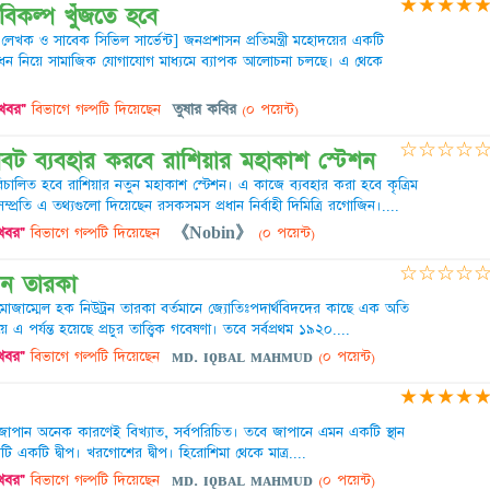
★
★
★
★
 বিকল্প খুঁজতে হবে
েখক ও সাবেক সিভিল সার্ভেন্ট] জনপ্রশাসন প্রতিমন্ত্রী মহোদয়ের একটি
সম্বোধন নিয়ে সামাজিক যোগাযোগ মাধ্যমে ব্যাপক আলোচনা চলছে। এ থেকে
 খবর"
বিভাগে গল্পটি দিয়েছেন
তুষার কবির
(০ পয়েন্ট)
☆
☆
☆
☆
া, রোবট ব্যবহার করবে রাশিয়ার মহাকাশ স্টেশন
িচালিত হবে রাশিয়ার নতুন মহাকাশ স্টেশন। এ কাজে ব্যবহার করা হবে কৃত্রিম
 সম্প্রতি এ তথ্যগুলো দিয়েছেন রসকসমস প্রধান নির্বাহী দিমিত্রি রগোজিন।....
 খবর"
বিভাগে গল্পটি দিয়েছেন
《Nobin》
(০ পয়েন্ট)
☆
☆
☆
☆
রন তারকা
-মোজাম্মেল হক নিউট্রন তারকা বর্তমানে জ্যোতিঃপদার্থবিদদের কাছে এক অতি
 এ পর্যন্ত হয়েছে প্রচুর তাত্ত্বিক গবেষণা। তবে সর্বপ্রথম ১৯২০....
 খবর"
বিভাগে গল্পটি দিয়েছেন
ᴍᴅ. ɪǫʙᴀʟ ᴍᴀʜᴍᴜᴅ
(০ পয়েন্ট)
★
★
★
★
জাপান অনেক কারণেই বিখ্যাত, সর্বপরিচিত। তবে জাপানে এমন একটি স্থান
েটি একটি দ্বীপ। খরগোশের দ্বীপ। হিরোশিমা থেকে মাত্র....
 খবর"
বিভাগে গল্পটি দিয়েছেন
ᴍᴅ. ɪǫʙᴀʟ ᴍᴀʜᴍᴜᴅ
(০ পয়েন্ট)