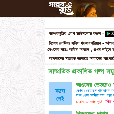
গল্পেরঝুড়ির এ্যাপ ডাউনলোড করুন -
বিশেষ নোটিশঃ সুপ্রিয় গল্পেরঝুরিয়ান - আ
লেখকের নামঃ আরিফ আজাদ , প্রথম লাইনে র
আপনাদের মতামত জানাতে আমাদের সাপোর্টে
সাম্প্রতিক প্রকাশিত গল্প সম
আগুনের ভেতরেও
মন্তব্য
লেখকঃ মোহাম্মদ শাহজামান শু
কাজ শেষে তানিয়া বাস ধরার জন্
নেই
৯ মাস, ১ সপ্তাহ পূর্বে
"ভিন্ন
বিষবৃক্ষের ছায়ায়