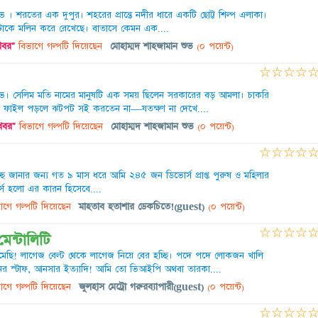
ভ । শরতের এক দুপুর। শহরের প্রান্তে নদীর ধারে একটি ছোট্ট শিল্প এলাকা।
টাকে মলিন করে রেখেছে। বাতাসে কেমন এক....
 খবর"
বিভাগে গল্পটি দিয়েছেন
মোহাম্মদ শাহজামান শুভ
(০ পয়েন্ট)
☆
☆
☆
☆
ুভ। সেলিম মতি নামের মানুষটি এক সময় ছিলেন সরকারের বড় আমলা। চাকরি
ে ফাইল পড়লে ঝটপট সই করতেন না—যতক্ষণ না দেখে....
 খবর"
বিভাগে গল্পটি দিয়েছেন
মোহাম্মদ শাহজামান শুভ
(০ পয়েন্ট)
☆
☆
☆
☆
ছে জানার জন্য গত ৯ মাস ধরে আমি ২৪৫ জন ডিভোর্স প্রাপ্ত পুরুষ ও মহিলার
্স হলো এর কারন হিসেবে....
াগে গল্পটি দিয়েছেন
মাহতাব হতাশার ডেকচিতে!(guest)
(০ পয়েন্ট)
☆
☆
☆
☆
েন্টালিটি
মেছি! লাগেজ বেল্ট থেকে লাগেজ নিয়ে বের হচ্ছি। পদে পদে লোকজন খালি
র স্টাফ, আনসার ইত্যাদি! আমি তো ভিআইপি অথবা তারকা....
াগে গল্পটি দিয়েছেন
জুলহাস মেট্রো গরুরব্যাপারী(guest)
(০ পয়েন্ট)
☆
☆
☆
☆