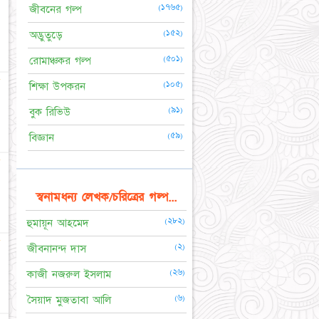
★
(১৭৬৫)
জীবনের গল্প
(১৫২)
অদ্ভুতুড়ে
(৫০১)
রোমাঞ্চকর গল্প
★
(১০৫)
শিক্ষা উপকরন
(৯১)
বুক রিভিউ
(৫৯)
বিজ্ঞান
☆
স্বনামধন্য লেখক/চরিত্রের গল্প...
(২৮২)
হুমায়ূন আহমেদ
★
(২)
জীবনানন্দ দাস
(২৬)
কাজী নজরুল ইসলাম
(৬)
সৈয়াদ মুজতাবা আলি