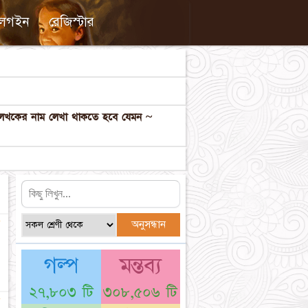
লগইন
রেজিস্টার
ল লেখকের নাম লেখা থাকতে হবে যেমন ~
☆
গল্প
মন্তব্য
২৭,৮০৩ টি
৩০৮,৫০৬ টি
☆