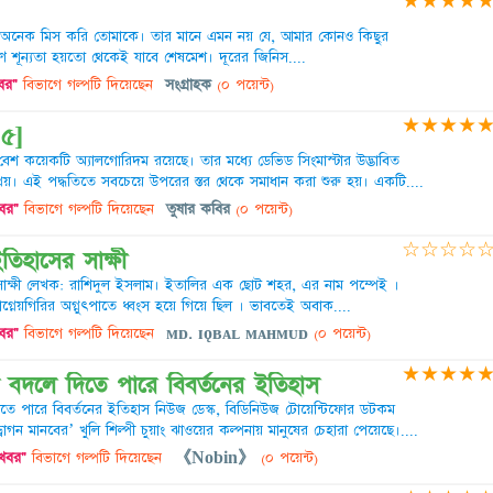
★
★
★
★
অনেক মিস করি তোমাকে। তার মানে এমন নয় যে, আমার কোনও কিছুর
 শূন্যতা হয়তো থেকেই যাবে শেষমেশ। দূরের জিনিস....
খবর"
বিভাগে গল্পটি দিয়েছেন
সংগ্রাহক
(০ পয়েন্ট)
★
★
★
★
 ৫]
েশ কয়েকটি অ্যালগোরিদম রয়েছে। তার মধ্যে ডেভিড সিংমাস্টার উদ্ভাবিত
রিয়। এই পদ্ধতিতে সবচেয়ে উপরের স্তর থেকে সমাধান করা শুরু হয়। একটি....
খবর"
বিভাগে গল্পটি দিয়েছেন
তুষার কবির
(০ পয়েন্ট)
☆
☆
☆
☆
 ইতিহাসের সাক্ষী
ের সাক্ষী লেখক: রাশিদুল ইসলাম। ইতালির এক ছােট শহর, এর নাম পম্পেই ।
্নেয়গিরির অগ্নুৎপাতে ধ্বংস হয়ে গিয়ে ছিল । ভাবতেই অবাক....
খবর"
বিভাগে গল্পটি দিয়েছেন
ᴍᴅ. ɪǫʙᴀʟ ᴍᴀʜᴍᴜᴅ
(০ পয়েন্ট)
★
★
★
★
ি বদলে দিতে পারে বিবর্তনের ইতিহাস
দিতে পারে বিবর্তনের ইতিহাস নিউজ ডেস্ক, বিডিনিউজ টোয়েন্টিফোর ডটকম
্রাগন মানবের’ খুলি শিল্পী চুয়াং ঝাওয়ের কল্পনায় মানুষের চেহারা পেয়েছে।....
 খবর"
বিভাগে গল্পটি দিয়েছেন
《Nobin》
(০ পয়েন্ট)