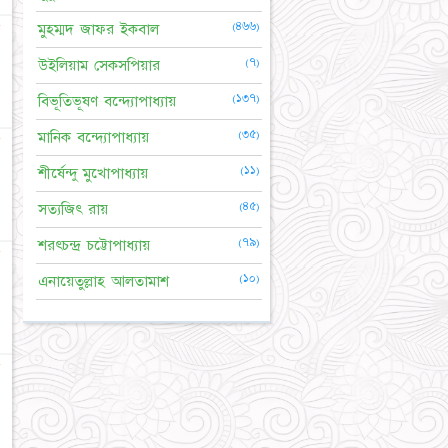
★
(৪৬৬)
মুহম্মদ জাফর ইকবাল
(৭)
উইলিয়াম সেকসপিয়ার
(১৩৭)
বিভূতিভূষণ বন্দ্যোপাধ্যায়
(৩৫)
মানিক বন্দ্যোপাধ্যায়
☆
(১১)
শীর্ষেন্দু মুখোপাধ্যায়
(৪৫)
সত্যজিৎ রায়
(৭৯)
শরৎচন্দ্র চট্টোপাধ্যায়
★
(১০)
এনায়েতুল্লাহ আলতামাশ
★