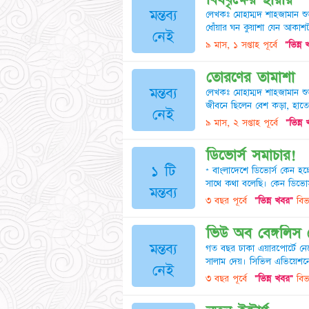
মন্তব্য
লেখকঃ মোহাম্মদ শাহজামান শু
ধোঁয়ার ঘন কুয়াশা যেন আকাশ
নেই
৯ মাস, ১ সপ্তাহ পূর্বে
"ভিন্ন
তোরণের তামাশা
মন্তব্য
লেখকঃ মোহাম্মদ শাহজামান শ
জীবনে ছিলেন বেশ কড়া, হাত
নেই
৯ মাস, ২ সপ্তাহ পূর্বে
"ভিন্ন
ডিভোর্স সমাচার!
১ টি
* বাংলাদেশে ডিভোর্স কেন হচ্
সাথে কথা বলেছি। কেন ডিভোর
মন্তব্য
৩ বছর পূর্বে
"ভিন্ন খবর"
বিভ
ভিউ অব বেঙ্গলিস ম
মন্তব্য
গত বছর ঢাকা এয়ারপোর্টে নে
সালাম দেয়। সিভিল এভিয়েশনে
নেই
৩ বছর পূর্বে
"ভিন্ন খবর"
বিভ