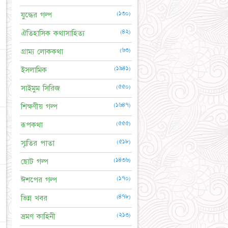
(১৩০)
যুদ্ধের গল্প
(৪২)
ঐতিহাসিক কথাসাহিত্য
(৬৩)
গ্রাম্য লোককথা
☆
(১৯৪১)
ইসলামিক
(৫৫০)
সাইমুম সিরিজ
(১৬৪৭)
শিক্ষণীয় গল্প
☆
(৫৫৫)
রূপকথা
(৫১৮)
স্মৃতির পাতা
(১৪৩৬)
ছোট গল্প
★
(১৭০)
ঈশপের গল্প
(৪৭৮)
ভিন্ন খবর
(২১৩)
ভ্রমণ কাহিনী