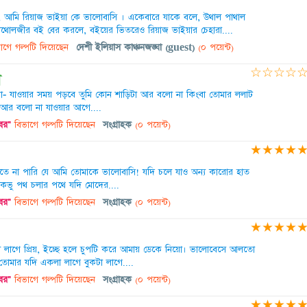
, আমি রিয়াজ ভাইয়া কে ভালোবাসি । একেবারে যাকে বলে, উথাল পাথাল
্যাথোলজীর বই বের করলে, বইয়ের ভিতরেও রিয়াজ ভাইয়ার চেহারা....
াগে গল্পটি দিয়েছেন
দেশী ইলিয়াস কাঞ্চনজঙ্ঘা (guest)
(০ পয়েন্ট)
☆
☆
☆
☆
া
- যাওয়ার সময় পড়বে তুমি কোন শাড়িটা আর বলো না কিংবা তোমার ললাট
 আর বলো না যাওয়ার আগে....
খবর"
বিভাগে গল্পটি দিয়েছেন
সংগ্রাহক
(০ পয়েন্ট)
★
★
★
★
 না পারি যে আমি তোমাকে ভালোবাসি! যদি চলে যাও অন্য কারোর হাত
কভু পথ চলার পথে যদি মোদের....
খবর"
বিভাগে গল্পটি দিয়েছেন
সংগ্রাহক
(০ পয়েন্ট)
★
★
★
★
া লাগে প্রিয়, ইচ্ছে হলে চুপটি করে আমায় ডেকে নিয়ো। ভালোবেসে আলতো
 তোমার যদি একলা লাগে বুকটা লাগে....
খবর"
বিভাগে গল্পটি দিয়েছেন
সংগ্রাহক
(০ পয়েন্ট)
★
★
★
★