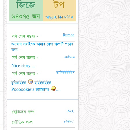
জিজে
টপ
৬৪০৭৫ জন
আব্দুল্লাহ বিন মালিক
☆
Rumon
সর্ব শেষ মন্তব্য -
ধন্যবাদ সবাইকে আমার লেখা গল্পটি পড়ার
জন্য ....
antora
সর্ব শেষ মন্তব্য -
☆
Nice story....
তানিইইইইইম
সর্ব শেষ মন্তব্য -
টুকিইইইই
হাইইইইইই
Poooookie's হুয়াজ্জাপ?
....
☆
(৯২১)
ছোটদের গল্প
(২৬৮০)
ভৌতিক গল্প
☆