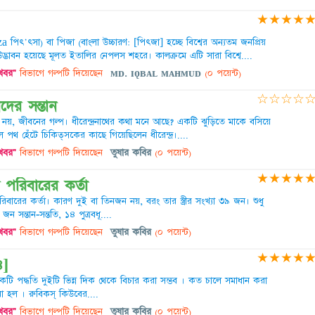
★
★
★
★
 পিৎ'ৎসা) বা পিজা (বাংলা উচ্চারণ: [পিৎজা] হচ্ছে বিশ্বের অন্যতম জনপ্রিয়
্ভাবন হয়েছে মূলত ইতালির নেপলস শহরে। কালক্রমে এটি সারা বিশ্বে....
 খবর"
বিভাগে গল্পটি দিয়েছেন
ᴍᴅ. ɪǫʙᴀʟ ᴍᴀʜᴍᴜᴅ
(০ পয়েন্ট)
☆
☆
☆
☆
ের সন্তান
া নয়, জীবনের গল্প। ধীরেন্দ্রনাথের কথা মনে আছে? একটি ঝুড়িতে মাকে বসিয়ে
 পথ হেঁটে চিকিত্সকের কাছে গিয়েছিলেন ধীরেন্দ্র।....
 খবর"
বিভাগে গল্পটি দিয়েছেন
তুষার কবির
(০ পয়েন্ট)
★
★
★
★
় পরিবারের কর্তা
বারের কর্তা। কারণ দুই বা তিনজন নয়, বরং তার স্ত্রীর সংখ্যা ৩৯ জন। শুধু
ন্তান-সন্ততি, ১৪ পুত্রবধূ....
 খবর"
বিভাগে গল্পটি দিয়েছেন
তুষার কবির
(০ পয়েন্ট)
★
★
★
★
৪]
ি পদ্ধতি দুইটি ভিন্ন দিক থেকে বিচার করা সম্ভব । কত চালে সমাধান করা
 হল । রুবিকস্‌ কিউবের....
 খবর"
বিভাগে গল্পটি দিয়েছেন
তুষার কবির
(০ পয়েন্ট)