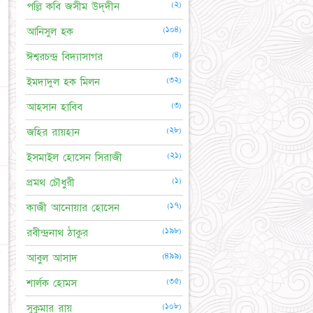
★
(২)
পল্লি কবি জসীম উদ্‌দীন
(১০৪)
আনিসুল হক
(৪)
ঈশ্বরচন্দ্র বিদ্যাসাগর
(৩২)
ইমদাদুল হক মিলন
☆
(৩)
আহসান হাবিব
(২৮)
জহির রায়হান
(২১)
ইসমাইল হোসেন সিরাজী
☆
(১)
প্রমথ চৌধুরী
(১৭)
কাজী আনোয়ার হোসেন
(১৯৮)
রবীন্দ্রনাথ ঠাকুর
★
(৪৯৯)
আবুল আসাদ
(৩৫)
শার্লক হোমস
(১০৮)
সুকুমার রায়