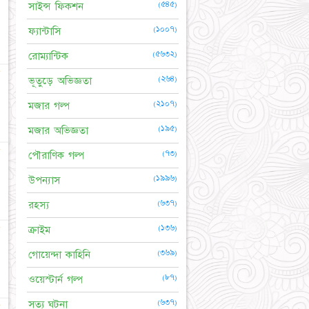
(৫৪৫)
সাইন্স ফিকশন
(১০০৭)
ফ্যান্টাসি
(৫৬৩২)
রোম্যান্টিক
☆
(২৬৪)
ভূতুড়ে অভিজ্ঞতা
(২১০৭)
মজার গল্প
(১৯৫)
মজার অভিজ্ঞতা
★
(৭৩)
পৌরাণিক গল্প
(১৯৯৬)
উপন্যাস
(৬৩৭)
রহস্য
★
(১৩৬)
ক্রাইম
(৩৬৯)
গোয়েন্দা কাহিনি
(৮৭)
ওয়েস্টার্ন গল্প
(৬৩৭)
সত্য ঘটনা
★