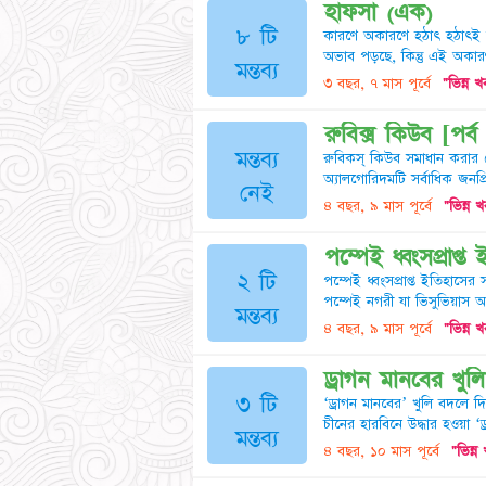
হাফসা (এক)
৮ টি
কারণে অকারণে হঠাৎ হঠাৎই 
অভাব পড়ছে, কিন্তু এই অকারণ
মন্তব্য
৩ বছর, ৭ মাস পূর্বে
"ভিন্ন 
রুবিক্স কিউব [পর্ব
মন্তব্য
রুবিকস্‌ কিউব সমাধান করার ব
অ্যালগোরিদমটি সর্বাধিক জনপ্
নেই
৪ বছর, ৯ মাস পূর্বে
"ভিন্ন 
পম্পেই ধ্বংসপ্রাপ্ত
২ টি
পম্পেই ধ্বংসপ্রাপ্ত ইতিহাস
পম্পেই নগরী যা ভিসুভিয়াস আগ
মন্তব্য
৪ বছর, ৯ মাস পূর্বে
"ভিন্ন 
ড্রাগন মানবের খুল
৩ টি
‘ড্রাগন মানবের’ খুলি বদলে 
চীনের হারবিনে উদ্ধার হওয়া ‘ড
মন্তব্য
৪ বছর, ১০ মাস পূর্বে
"ভিন্ন