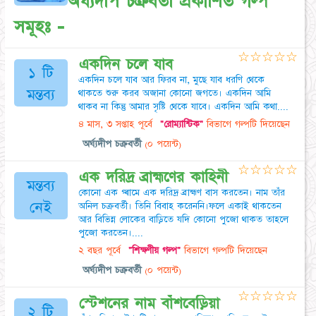
অর্ঘ্যদীপ চক্রবর্তী প্রকাশিত গল্প
সমূহঃ -
☆
☆
☆
☆
☆
একদিন চলে যাব
১ টি
একদিন চলে যাব আর ফিরব না, মুছে যাব ধরণি থেকে
মন্তব্য
থাকতে শুরু করব অজানা কোনো জগতে। একদিন আমি
থাকব না কিন্তু আমার সৃষ্টি থেকে যাবে। একদিন আমি কথা....
৪ মাস, ৩ সপ্তাহ পূর্বে
"রোম্যান্টিক"
বিভাগে গল্পটি দিয়েছেন
অর্ঘ্যদীপ চক্রবর্তী
(০ পয়েন্ট)
☆
☆
☆
☆
☆
এক দরিদ্র ব্রাহ্মণের কাহিনী
মন্তব্য
কোনো এক গ্ৰামে এক দরিদ্র ব্রাহ্মণ বাস করতেন। নাম তাঁর
নেই
অনিল চক্রবর্তী। তিনি বিবাহ করেননি।ফলে একাই থাকতেন
আর বিভিন্ন লোকের বাড়িতে যদি কোনো পুজো থাকত তাহলে
পুজো করতেন।....
২ বছর পূর্বে
"শিক্ষণীয় গল্প"
বিভাগে গল্পটি দিয়েছেন
অর্ঘ্যদীপ চক্রবর্তী
(০ পয়েন্ট)
☆
☆
☆
☆
☆
স্টেশনের নাম বাঁশবেড়িয়া
২ টি