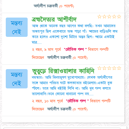
অর্ঘ্যদীপ চক্রবর্তী
(০ পয়েন্ট)
☆
☆
☆
☆
☆
ব্রহ্মদৈত্যর আশীর্বাদ
মন্তব্য
আজ থেকে অনেক বছর আগের কথা বলছি। তখন আমাদের
নেই
অজয়পুর ছিল একেবারে অজ পাড়া গাঁ। গ্ৰামের বাড়িগুলি কম
করে হলেও একশো দুশো মিটার অন্তর ছিল। গ্ৰামে একটাই
মাত্র....
২ বছর, ৯ মাস পূর্বে
"ভৌতিক গল্প "
বিভাগে গল্পটি
দিয়েছেন
অর্ঘ্যদীপ চক্রবর্তী
(০ পয়েন্ট)
☆
☆
☆
☆
☆
ভুতুড়ে রিক্সাওয়ালার কাহিনি
মন্তব্য
নমস্কার। আমি বিনয়ভূষণ মুখোপাধ্যায়। লেখক অর্ঘ্যদীপের
নেই
সঙ্গে আমার পরিচয় ঘটে কলকাতার বইমেলায়।একটা বুক
স্টলে। তবে আমি বইটই লিখি না। আমি খুব গল্প বলতে
ভালোবাসি।তবে কোনো বানানো গল্প নয়....
২ বছর, ১০ মাস পূর্বে
"ভৌতিক গল্প "
বিভাগে গল্পটি
দিয়েছেন
অর্ঘ্যদীপ চক্রবর্তী
(০ পয়েন্ট)