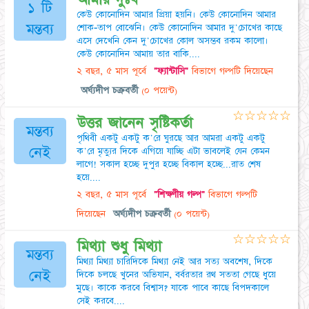
১ টি
কেউ কোনোদিন আমার প্রিয়া হয়নি। কেউ কোনোদিন আমার
মন্তব্য
শোক-তাপ বোঝেনি। কেউ কোনোদিন আমার দু'চোখের কাছে
এসে দেখেনি কেন দু'চোখের কোল অসম্ভব রকম কালো।
কেউ কোনোদিন আমায় তার বাকি....
২ বছর, ৫ মাস পূর্বে
"ফ্যান্টাসি"
বিভাগে গল্পটি দিয়েছেন
অর্ঘ্যদীপ চক্রবর্তী
(০ পয়েন্ট)
☆
☆
☆
☆
☆
উত্তর জানেন সৃষ্টিকর্তা
মন্তব্য
পৃথিবী একটু একটু ক'রে ঘুরছে আর আমরা একটু একটু
নেই
ক'রে মৃত্যুর দিকে এগিয়ে যাচ্ছি এটা ভাবলেই যেন কেমন
লাগে! সকাল হচ্ছে দুপুর হচ্ছে বিকাল হচ্ছে...রাত শেষ
হয়ে....
২ বছর, ৫ মাস পূর্বে
"শিক্ষণীয় গল্প"
বিভাগে গল্পটি
দিয়েছেন
অর্ঘ্যদীপ চক্রবর্তী
(০ পয়েন্ট)
☆
☆
☆
☆
☆
মিথ্যা শুধু মিথ্যা
মন্তব্য
মিথ্যা মিথ্যা চারিদিকে মিথ্যা নেই আর সত্য অবশেষ, দিকে
নেই
দিকে চলছে খুনের অভিযান, বর্বরতার রথ সততা গেছে ধুয়ে
মুছে। কাকে করবে বিশ্বাস? যাকে পাবে কাছে বিপদকালে
সেই করবে....