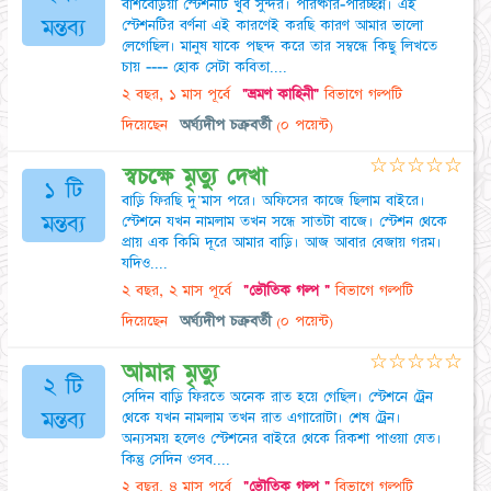
বাঁশবেড়িয়া স্টেশনটি খুব সুন্দর। পরিষ্কার-পরিচ্ছন্ন। এই
মন্তব্য
স্টেশনটির বর্ণনা এই কারণেই করছি কারণ আমার ভালো
লেগেছিল। মানুষ যাকে পছন্দ করে তার সম্বন্ধে কিছু লিখতে
চায় ---- হোক সেটা কবিতা....
২ বছর, ১ মাস পূর্বে
"ভ্রমণ কাহিনী"
বিভাগে গল্পটি
দিয়েছেন
অর্ঘ্যদীপ চক্রবর্তী
(০ পয়েন্ট)
☆
☆
☆
☆
☆
স্বচক্ষে মৃত্যু দেখা
১ টি
বাড়ি ফিরছি দু'মাস পরে। অফিসের কাজে ছিলাম বাইরে।
মন্তব্য
স্টেশনে যখন নামলাম তখন সন্ধে সাতটা বাজে। স্টেশন থেকে
প্রায় এক কিমি দূরে আমার বাড়ি। আজ আবার বেজায় গরম।
যদিও....
২ বছর, ২ মাস পূর্বে
"ভৌতিক গল্প "
বিভাগে গল্পটি
দিয়েছেন
অর্ঘ্যদীপ চক্রবর্তী
(০ পয়েন্ট)
☆
☆
☆
☆
☆
আমার মৃত্যু
২ টি
সেদিন বাড়ি ফিরতে অনেক রাত হয়ে গেছিল। স্টেশনে ট্রেন
মন্তব্য
থেকে যখন নামলাম তখন রাত এগারোটা। শেষ ট্রেন।
অন্যসময় হলেও স্টেশনের বাইরে থেকে রিকশা পাওয়া যেত।
কিন্তু সেদিন ওসব....
২ বছর, ৪ মাস পূর্বে
"ভৌতিক গল্প "
বিভাগে গল্পটি