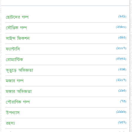
(৯২১)
ছোটদের গল্প
(২৬৮০)
ভৌতিক গল্প
(৫৪৫)
সাইন্স ফিকশন
(১০০৭)
ফ্যান্টাসি
(৫৬৩২)
রোম্যান্টিক
(২৬৪)
ভূতুড়ে অভিজ্ঞতা
(২১০৭)
মজার গল্প
(১৯৫)
মজার অভিজ্ঞতা
(৭৩)
পৌরাণিক গল্প
(১৯৯৬)
উপন্যাস
(৬৩৭)
রহস্য