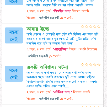
মন্তব্য
যেন আমার বাঁধে আমি খুব অস্বস্তিতে পড়ি তাই তাঁকে 'তুমি'
বলেই ডাকি। সম্মানে যিনি বড় হন তাঁকে 'আপনি' বলতে....
২ বছর, ৪ মাস পূর্বে
"শিক্ষণীয় গল্প"
বিভাগে গল্পটি
দিয়েছেন
অর্ঘ্যদীপ চক্রবর্তী
(০ পয়েন্ট)
☆
☆
☆
☆
☆
আমার ইচ্ছে
মন্তব্য
আমি তোমার ঐ গোলাপী লাল ঠোঁট দুটি ছিনিয়ে নেব নয়ত চুরি
নেই
করে নেব কারণ আমার খুব লোভ ঐ ঠোঁট দুটির প্রতি। দেখি
সারাদিন ধরে তুমি আপনমনে জিভ ঘষো....
২ বছর, ৪ মাস পূর্বে
"রোম্যান্টিক"
বিভাগে গল্পটি দিয়েছেন
অর্ঘ্যদীপ চক্রবর্তী
(০ পয়েন্ট)
☆
☆
☆
☆
☆
একটি অবিশ্বাস্য ঘটনা
মন্তব্য
বহুদিন আগের কথা বলছি। যে সময়ের কথা বলছি তখন
নেই
কলকাতা শহরে চাকরি করতাম। ছুটি পেয়ে গ্ৰামের বাড়িতে
ফিরছিলাম।আমি চাকরি পেয়ে কলকাতাতেই থাকতাম। অবশ্য
এখনও থাকি। যদিও এখন চাকরি....
২ বছর, ৪ মাস পূর্বে
"ভৌতিক গল্প "
বিভাগে গল্পটি
দিয়েছেন
অর্ঘ্যদীপ চক্রবর্তী
(০ পয়েন্ট)