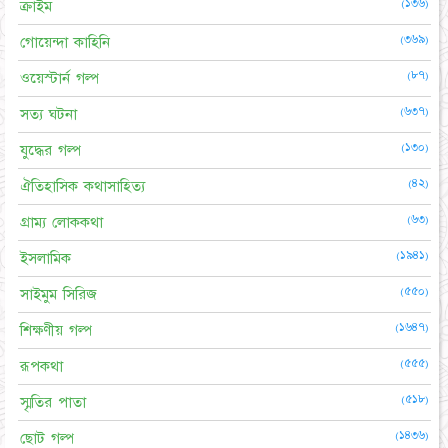
(১৩৬)
ক্রাইম
(৩৬৯)
গোয়েন্দা কাহিনি
(৮৭)
ওয়েস্টার্ন গল্প
(৬৩৭)
সত্য ঘটনা
(১৩০)
যুদ্ধের গল্প
(৪২)
ঐতিহাসিক কথাসাহিত্য
(৬৩)
গ্রাম্য লোককথা
(১৯৪১)
ইসলামিক
(৫৫০)
সাইমুম সিরিজ
(১৬৪৭)
শিক্ষণীয় গল্প
(৫৫৫)
রূপকথা
(৫১৮)
স্মৃতির পাতা
(১৪৩৬)
ছোট গল্প