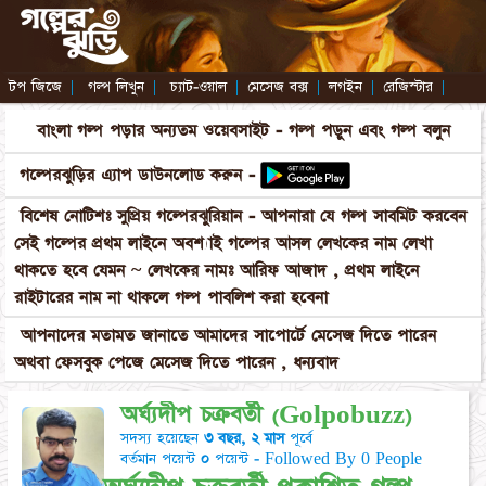
টপ জিজে
|
গল্প লিখুন
|
চ্যাট-ওয়াল
|
মেসেজ বক্স
|
লগইন
|
রেজিস্টার
|
বাংলা গল্প পড়ার অন্যতম ওয়েবসাইট - গল্প পড়ুন এবং গল্প বলুন
গল্পেরঝুড়ির এ্যাপ ডাউনলোড করুন -
বিশেষ নোটিশঃ সুপ্রিয় গল্পেরঝুরিয়ান - আপনারা যে গল্প সাবমিট করবেন
সেই গল্পের প্রথম লাইনে অবশ্যাই গল্পের আসল লেখকের নাম লেখা
থাকতে হবে যেমন ~ লেখকের নামঃ আরিফ আজাদ , প্রথম লাইনে
রাইটারের নাম না থাকলে গল্প পাবলিশ করা হবেনা
আপনাদের মতামত জানাতে আমাদের সাপোর্টে মেসেজ দিতে পারেন
অথবা ফেসবুক পেজে মেসেজ দিতে পারেন , ধন্যবাদ
অর্ঘ্যদীপ চক্রবর্তী (Golpobuzz)
সদস্য হয়েছেন
৩ বছর, ২ মাস
পূর্বে
বর্তমান পয়েন্ট
০
পয়েন্ট - Followed By 0 People