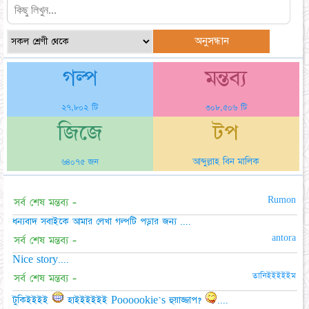
গল্প
মন্তব্য
২৭,৮০২ টি
৩০৮,৫০৬ টি
জিজে
টপ
আব্দুল্লাহ বিন মালিক
৬৪০৭৫ জন
Rumon
সর্ব শেষ মন্তব্য -
ধন্যবাদ সবাইকে আমার লেখা গল্পটি পড়ার জন্য ....
antora
সর্ব শেষ মন্তব্য -
Nice story....
তানিইইইইইম
সর্ব শেষ মন্তব্য -
টুকিইইইই
হাইইইইইই Poooookie's হুয়াজ্জাপ?
....