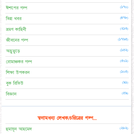
(১৭০)
ঈশপের গল্প
(৪৭৮)
ভিন্ন খবর
(২১৩)
ভ্রমণ কাহিনী
(১৭৬৫)
জীবনের গল্প
(১৫২)
অদ্ভুতুড়ে
(৫০১)
রোমাঞ্চকর গল্প
(১০৫)
শিক্ষা উপকরন
(৯১)
বুক রিভিউ
(৫৯)
বিজ্ঞান
স্বনামধন্য লেখক/চরিত্রের গল্প...
(২৮২)
হুমায়ূন আহমেদ