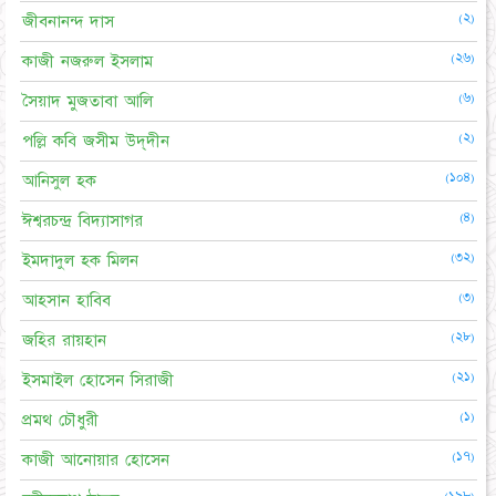
(২)
জীবনানন্দ দাস
(২৬)
কাজী নজরুল ইসলাম
(৬)
সৈয়াদ মুজতাবা আলি
(২)
পল্লি কবি জসীম উদ্‌দীন
(১০৪)
আনিসুল হক
(৪)
ঈশ্বরচন্দ্র বিদ্যাসাগর
(৩২)
ইমদাদুল হক মিলন
(৩)
আহসান হাবিব
(২৮)
জহির রায়হান
(২১)
ইসমাইল হোসেন সিরাজী
(১)
প্রমথ চৌধুরী
(১৭)
কাজী আনোয়ার হোসেন