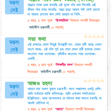
মন্তব্য
আল্লার সাথে প্রেম করেছি এই বুকে তাঁর নাম লিখেছি এই
নেই
জীবন তাঁর নামে করেছি। আল্লা ছাড়া আমার কষ্ট কেউ বোঝে
না আমার চোখের জল কেউ মোছায় না তিনি....
২ বছর, ৮ মাস পূর্বে
"ইসলামিক"
বিভাগে গল্পটি দিয়েছেন
অর্ঘ্যদীপ চক্রবর্তী
(০ পয়েন্ট)
☆
☆
☆
☆
☆
সত্য কথা
মন্তব্য
এই ব্রহ্মাণ্ডে কোন কিছুই চিরস্থায়ী নয়। যেমন সৃষ্টি আছে তেমন
নেই
ধ্বংস আছে। এই চাঁদ সূর্য গ্রহ তারা যেমন সৃষ্টি হয়েছে তেমন
ধ্বংসের পথে এগোচ্ছে। পৃথিবীও ধ্বংসের পথে এগোচ্ছে।
একটি....
২ বছর, ৯ মাস পূর্বে
"শিক্ষণীয় গল্প"
বিভাগে গল্পটি
দিয়েছেন
অর্ঘ্যদীপ চক্রবর্তী
(০ পয়েন্ট)
☆
☆
☆
☆
☆
আজও রহস্য
মন্তব্য
আমার নাম অরুণ কুমার চক্রবর্তী। বয়স পঞ্চাশের একটু বেশি।
নেই
আমি বর্তমানে থাকি বালিগঞ্জে। আমি একজন সফটওয়্যার
ইঞ্জিনিয়ার। আজ আপনাদের যে ঘটনার কথা বলতে চলেছি তা
আদৌ ভৌতিক না....
২ বছর, ৯ মাস পূর্বে
"রহস্য"
বিভাগে গল্পটি দিয়েছেন