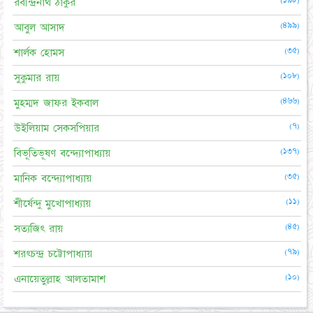
(১৯৮)
রবীন্দ্রনাথ ঠাকুর
(৪৯৯)
আবুল আসাদ
(৩৫)
শার্লক হোমস
(১০৮)
সুকুমার রায়
(৪৬৬)
মুহম্মদ জাফর ইকবাল
(৭)
উইলিয়াম সেকসপিয়ার
(১৩৭)
বিভূতিভূষণ বন্দ্যোপাধ্যায়
(৩৫)
মানিক বন্দ্যোপাধ্যায়
(১১)
শীর্ষেন্দু মুখোপাধ্যায়
(৪৫)
সত্যজিৎ রায়
(৭৯)
শরৎচন্দ্র চট্টোপাধ্যায়
(১০)
এনায়েতুল্লাহ আলতামাশ