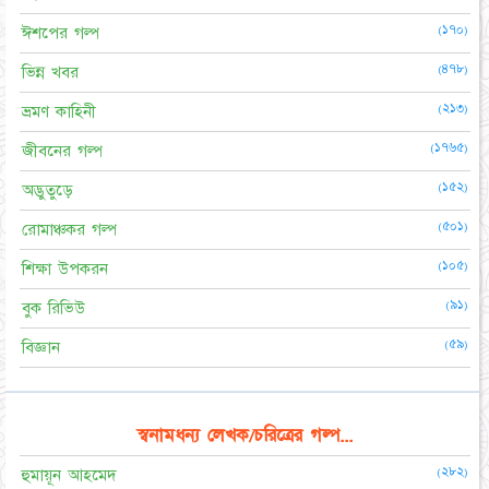
(১৭০)
ঈশপের গল্প
(৪৭৮)
ভিন্ন খবর
(২১৩)
ভ্রমণ কাহিনী
(১৭৬৫)
জীবনের গল্প
(১৫২)
অদ্ভুতুড়ে
(৫০১)
রোমাঞ্চকর গল্প
(১০৫)
শিক্ষা উপকরন
(৯১)
বুক রিভিউ
(৫৯)
বিজ্ঞান
স্বনামধন্য লেখক/চরিত্রের গল্প...
(২৮২)
হুমায়ূন আহমেদ