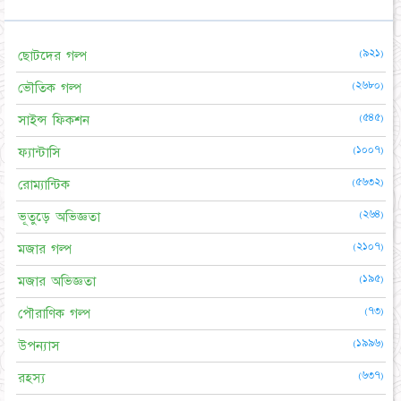
(৯২১)
ছোটদের গল্প
(২৬৮০)
ভৌতিক গল্প
(৫৪৫)
সাইন্স ফিকশন
(১০০৭)
ফ্যান্টাসি
(৫৬৩২)
রোম্যান্টিক
(২৬৪)
ভূতুড়ে অভিজ্ঞতা
(২১০৭)
মজার গল্প
(১৯৫)
মজার অভিজ্ঞতা
(৭৩)
পৌরাণিক গল্প
(১৯৯৬)
উপন্যাস
(৬৩৭)
রহস্য