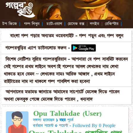
টপ জিজে
|
গল্প লিখুন
|
চ্যাট-ওয়াল
|
মেসেজ বক্স
|
লগইন
|
রেজিস্টার
|
বাংলা গল্প পড়ার অন্যতম ওয়েবসাইট - গল্প পড়ুন এবং গল্প বলুন
গল্পেরঝুড়ির এ্যাপ ডাউনলোড করুন -
বিশেষ নোটিশঃ সুপ্রিয় গল্পেরঝুরিয়ান - আপনারা যে গল্প সাবমিট করবেন
সেই গল্পের প্রথম লাইনে অবশ্যাই গল্পের আসল লেখকের নাম লেখা
থাকতে হবে যেমন ~ লেখকের নামঃ আরিফ আজাদ , প্রথম লাইনে
রাইটারের নাম না থাকলে গল্প পাবলিশ করা হবেনা
আপনাদের মতামত জানাতে আমাদের সাপোর্টে মেসেজ দিতে পারেন
অথবা ফেসবুক পেজে মেসেজ দিতে পারেন , ধন্যবাদ
Opu Talukdae (User)
সদস্য হয়েছেন
১ বছর
পূর্বে
বর্তমান পয়েন্ট
০
পয়েন্ট - Followed By 0 People