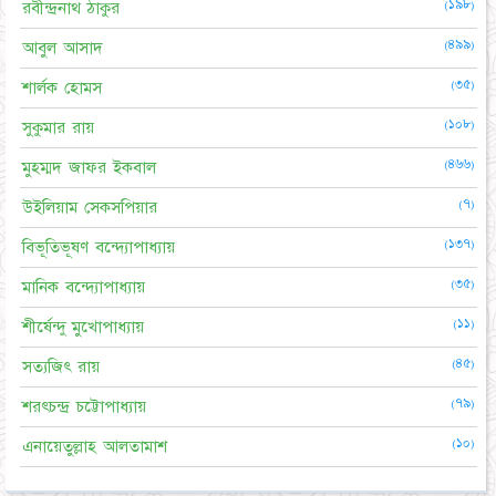
(১৯৮)
রবীন্দ্রনাথ ঠাকুর
(৪৯৯)
আবুল আসাদ
(৩৫)
শার্লক হোমস
(১০৮)
সুকুমার রায়
(৪৬৬)
মুহম্মদ জাফর ইকবাল
(৭)
উইলিয়াম সেকসপিয়ার
(১৩৭)
বিভূতিভূষণ বন্দ্যোপাধ্যায়
(৩৫)
মানিক বন্দ্যোপাধ্যায়
(১১)
শীর্ষেন্দু মুখোপাধ্যায়
(৪৫)
সত্যজিৎ রায়
(৭৯)
শরৎচন্দ্র চট্টোপাধ্যায়
(১০)
এনায়েতুল্লাহ আলতামাশ