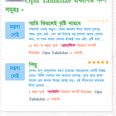
Opu Talukdae প্রকাশিত গল্প
সমূহঃ -
☆
☆
☆
☆
☆
আমি ফিরলেই বৃষ্টি নামবে
মন্তব্য
সকালটা একটু অদ্ভুত। খোলা জানালা দিয়ে আলো ঢুকছে,
নেই
অথচ রোদ নেই। যেন সূর্য উঠেছে শুধু হালকা আলো ফেলার
জন্য, গা গরম করার কোনো ইচ্ছেই তার নেই। বৃষ্টি হবে....
১১ মাস, ৩ সপ্তাহ পূর্বে
"রোম্যান্টিক"
বিভাগে গল্পটি
দিয়েছেন
Opu Talukdae
(০ পয়েন্ট)
★
★
★
★
★
শিয়ূ
মন্তব্য
লেখাঃ অপু তালুকদার সন্ধ্যা নেমেছে পাহাড়ঘেরা একটি নিস্তব্ধ
নেই
গ্রামে। ঝিঁঝিঁ পোকার শব্দ বাতাসে ভাসছে। দূরে জমে থাকা
কালো মেঘ জানান দিচ্ছে আসন্ন ঝড়। এই নীরবতার মাঝখান
দিয়ে গ্রামের....
১ বছর পূর্বে
"ফ্যান্টাসি"
বিভাগে গল্পটি দিয়েছেন
Opu
Talukdae
(০ পয়েন্ট)