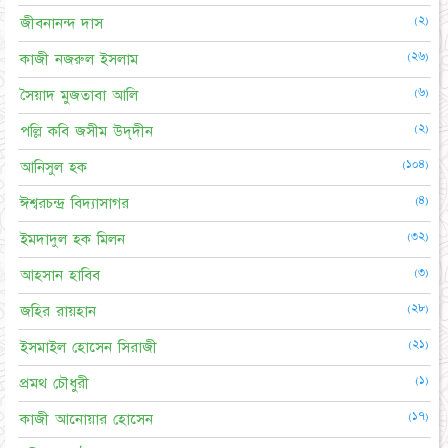
(২)
জীবনানন্দ দাস
(২৬)
কাজী নজরুল ইসলাম
(৬)
সৈয়াদ মুজতাবা আলি
(২)
পল্লি কবি জসীম উদ্‌দীন
(১০৪)
আনিসুল হক
(৪)
ঈশ্বরচন্দ্র বিদ্যাসাগর
(৩২)
ইমদাদুল হক মিলন
(৩)
আহসান হাবিব
(২৮)
জহির রায়হান
(২১)
ইসমাইল হোসেন সিরাজী
(১)
প্রমথ চৌধুরী
(১৭)
কাজী আনোয়ার হোসেন