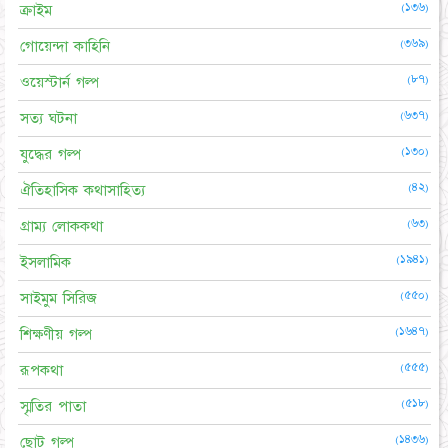
(১৩৬)
ক্রাইম
(৩৬৯)
গোয়েন্দা কাহিনি
(৮৭)
ওয়েস্টার্ন গল্প
(৬৩৭)
সত্য ঘটনা
(১৩০)
যুদ্ধের গল্প
(৪২)
ঐতিহাসিক কথাসাহিত্য
(৬৩)
গ্রাম্য লোককথা
(১৯৪১)
ইসলামিক
(৫৫০)
সাইমুম সিরিজ
(১৬৪৭)
শিক্ষণীয় গল্প
(৫৫৫)
রূপকথা
(৫১৮)
স্মৃতির পাতা
(১৪৩৬)
ছোট গল্প