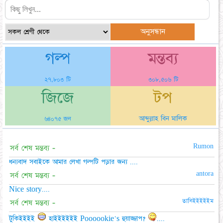
গল্প
মন্তব্য
২৭,৮০৩ টি
৩০৮,৫০৬ টি
জিজে
টপ
আব্দুল্লাহ বিন মালিক
৬৪০৭৫ জন
Rumon
সর্ব শেষ মন্তব্য -
ধন্যবাদ সবাইকে আমার লেখা গল্পটি পড়ার জন্য ....
antora
সর্ব শেষ মন্তব্য -
Nice story....
তানিইইইইইম
সর্ব শেষ মন্তব্য -
টুকিইইইই
হাইইইইইই Poooookie's হুয়াজ্জাপ?
....