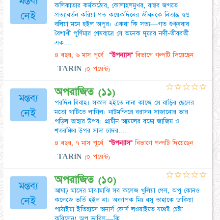
মন্তব্য
কলিকাতার কর্মকঠোর, কোলাহলমুখর, বাস্তব জগতে
নেই
প্রত্যাবর্তন করিয়া গত কয়েকদিনের জীবনকে নিতান্ত স্বপ্ন
বলিয়া মনে হইল অপুর। একথা কি সত্য—গত শুক্ৰবাব
বৈশাখী পূর্ণিমার শেষরাত্রে সে অনেক দূরের নদী-তীরবর্তী
এক....
৪ বছর, ৬ মাস পূর্বে
"উপন্যাস"
বিভাগে গল্পটি দিয়েছেন
TARiN
(০ পয়েন্ট)
☆
☆
☆
☆
☆
অপরাজিত (১১)
মন্তব্য
পরদিন বিবাহ। সকাল হইতে নানা কাজে সে বাড়ির ছেলের
নেই
মতো খাটিতে লাগিল। নাটমন্দিরে বরাসন সাজানোর ভার
পড়িল তাহার উপর। প্রাচীন আমলের বড়ো জাজিম ও
শতরঞ্চির উপর সাদা চাদর....
৪ বছর, ৭ মাস পূর্বে
"উপন্যাস"
বিভাগে গল্পটি দিয়েছেন
TARiN
(০ পয়েন্ট)
☆
☆
☆
☆
☆
অপরাজিত (১০)
মন্তব্য
আষাঢ় মাসের মাঝামাঝি সব কলেজ খুলিয়া গেল, অপু কোনও
নেই
কলেজে ভর্তি হইল না। অধ্যাপক মিঃ বসু তাহাকে ডাকিয়া
পাঠাইয়া ইতিহাসে অনার্স কোর্স লওয়াইতে যথেষ্ট চেষ্টা
করিলেন! অপু ভাবিল—কি....