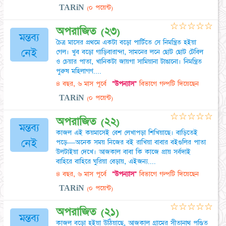
TARiN
(০ পয়েন্ট)
☆
☆
☆
☆
☆
অপরাজিত (২৩)
মন্তব্য
চৈত্র মাসের প্রথমে একটা বড়ো পার্টিতে সে নিমন্ত্রিত হইয়া
নেই
গেল। খুব বড়ো গাড়িবারান্দা, সামনের লনে ছোট ছোট টেবিল
ও চেয়ার পাতা, খানিকটা জায়গা সামিয়ানা টাঙানো। নিমন্ত্রিত
পুরুষ মহিলাগণ....
৪ বছর, ৬ মাস পূর্বে
"উপন্যাস"
বিভাগে গল্পটি দিয়েছেন
TARiN
(০ পয়েন্ট)
☆
☆
☆
☆
☆
অপরাজিত (২২)
মন্তব্য
কাজল এই কয়মাসেই বেশ লেখাপড়া শিখিয়াছে। বাড়িতেই
নেই
পড়ে—অনেক সময় নিজের বই রাখিয়া বাবার বইগুলির পাতা
উলটাইয়া দেখে। আজকাল বাবা কি কাজে প্রায় সর্বদাই
বাহিরে বাহিরে ঘুরিয়া বেড়ায়, এইজন্য....
৪ বছর, ৬ মাস পূর্বে
"উপন্যাস"
বিভাগে গল্পটি দিয়েছেন
TARiN
(০ পয়েন্ট)
☆
☆
☆
☆
☆
অপরাজিত (২১)
মন্তব্য
কাজল বড়ো হইয়া উঠিয়াছে, আজকাল গ্রামের সীতানাথ পণ্ডিত