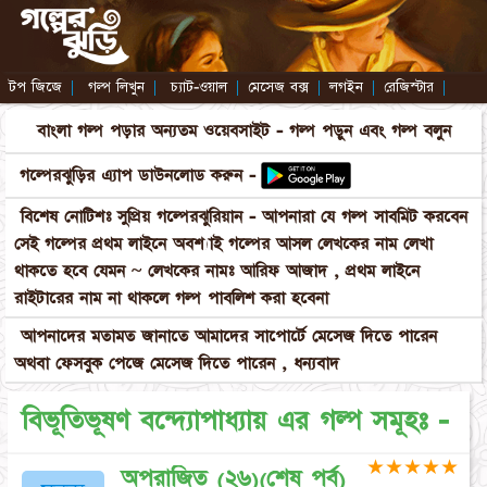
টপ জিজে
|
গল্প লিখুন
|
চ্যাট-ওয়াল
|
মেসেজ বক্স
|
লগইন
|
রেজিস্টার
|
বাংলা গল্প পড়ার অন্যতম ওয়েবসাইট - গল্প পড়ুন এবং গল্প বলুন
গল্পেরঝুড়ির এ্যাপ ডাউনলোড করুন -
বিশেষ নোটিশঃ সুপ্রিয় গল্পেরঝুরিয়ান - আপনারা যে গল্প সাবমিট করবেন
সেই গল্পের প্রথম লাইনে অবশ্যাই গল্পের আসল লেখকের নাম লেখা
থাকতে হবে যেমন ~ লেখকের নামঃ আরিফ আজাদ , প্রথম লাইনে
রাইটারের নাম না থাকলে গল্প পাবলিশ করা হবেনা
আপনাদের মতামত জানাতে আমাদের সাপোর্টে মেসেজ দিতে পারেন
অথবা ফেসবুক পেজে মেসেজ দিতে পারেন , ধন্যবাদ
বিভূতিভূষণ বন্দ্যোপাধ্যায় এর গল্প সমূহঃ -
★
★
★
★
★
অপরাজিত (২৬)(শেষ পর্ব)