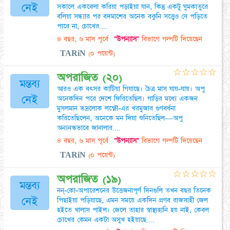
নেই
সকালে একবেলা করিয়া পড়াইয়া যান, কিন্তু একটু ঘুমকাতুরে
বলিয়া সন্ধ্যার পর বদমাশের অনেক বকুনি সত্ত্বেও সে পড়িতে
পারে না, চোখের....
৪ বছর, ৬ মাস পূর্বে
"উপন্যাস"
বিভাগে গল্পটি দিয়েছেন
TARiN
(০ পয়েন্ট)
☆
☆
☆
☆
☆
অপরাজিত (২০)
মন্তব্য
আরও এক বৎসর কাটিয়া গিযাছে। চৈত্র মাস যায়-যায়। অপু
নেই
অনেকদিন পরে দেশে ফিরিতেছিল। গাড়ির মধ্যে একজন
মুসলমান ভদ্রলোক লক্ষ্ণৌ-এর খরমুজার গুণবর্ধনা
করিতেছিলেন, অনেকে মন দিয়া শুনিতেছিল—অপু
অন্যনস্কভাবে জানালার....
৪ বছর, ৬ মাস পূর্বে
"উপন্যাস"
বিভাগে গল্পটি দিয়েছেন
TARiN
(০ পয়েন্ট)
☆
☆
☆
☆
☆
অপরাজিত (১৯)
মন্তব্য
নন্-কো-অপারেশনের উত্তেজনাপূর্ণ দিনগুলি তখন বছর তিনেক
নেই
পিছাইয়া পড়িয়াছে, এমন সময়ে একদিন প্রণব রাজসাহী জেল
হইতে খালাস পাইল। জেলে তাহার স্বাস্থ্যহানি হয় নাই, কেবল
চোখের কেমন একটা অসুখ হইয়াছে....