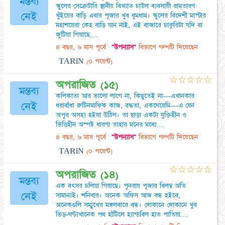
মন্তব্য
স্কুলের সেক্রেটারি স্থানীয় বিখ্যাত চাউল ব্যবসায়ী রামতারণ
নেই
খুঁইয়ের বাড়ি এবার পূজার খুব ধুমধাম। স্কুলের বিদেশী মাস্টার
মহাশয়েরা কেহ বাড়ি যান নাই, এই বাজারে চাকুরিটা যদি বা
জুটিয়া গিয়াছে....
৪ বছর, ৬ মাস পূর্বে
"উপন্যাস"
বিভাগে গল্পটি দিয়েছেন
TARiN
(০ পয়েন্ট)
☆
☆
☆
☆
☆
অপরাজিত (১৫)
মন্তব্য
কলিকাতা আর ভালো লাগে না, কিছুতেই না—এখানকার
নেই
ধরাবাঁধা রুটিনমাফিক কাজ, বদ্ধতা, একঘেয়েমি—এ যেন
অপুর অসহ্য হইয়া উঠিল। তা ছাড়া একটা যুক্তিহীন ও
ভিত্তিহীন অস্পষ্ট ধারণা তাহার মনের মধ্যে....
৪ বছর, ৬ মাস পূর্বে
"উপন্যাস"
বিভাগে গল্পটি দিয়েছেন
TARiN
(০ পয়েন্ট)
☆
☆
☆
☆
☆
অপরাজিত (১৪)
মন্তব্য
এক বৎসর চলিয়া গিয়াছে। পুনরায় পূজার বিলম্ব অতি
নেই
সামান্যই। শনিবার। অনেক অফিস আজ বন্ধ হইবে,
অনেকগুলি সম্মুখের মঙ্গলবারে বন্ধ। দোকানে দোকানে খুব
ভিড়-ঘণ্টাখানেক পথ হাঁটিলে হ্যান্ডবিল হাত পাতিয়া....