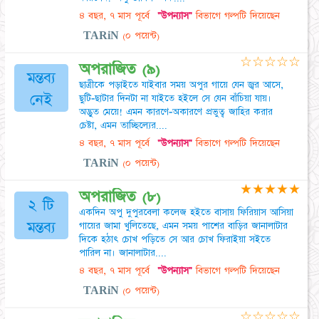
৪ বছর, ৭ মাস পূর্বে
"উপন্যাস"
বিভাগে গল্পটি দিয়েছেন
TARiN
(০ পয়েন্ট)
☆
☆
☆
☆
☆
অপরাজিত (৯)
মন্তব্য
ছাত্রীকে পড়াইতে যাইবার সময় অপুর গায়ে যেন জ্বর আসে,
নেই
ছুটি-ছাটার দিনটা না যাইতে হইলে সে যেন বাঁচিয়া যায়।
অদ্ভুত মেয়ে! এমন কারণে-অকারণে প্রভুত্ব জাহির করার
চেষ্টা, এমন তাচ্ছিল্যের....
৪ বছর, ৭ মাস পূর্বে
"উপন্যাস"
বিভাগে গল্পটি দিয়েছেন
TARiN
(০ পয়েন্ট)
★
★
★
★
★
অপরাজিত (৮)
২ টি
একদিন অপু দুপুরবেলা কলেজ হইতে বাসায় ফিরিয়াস আসিয়া
মন্তব্য
গায়ের জামা খুলিতেছে, এমন সময় পাশের বাড়ির জানালাটার
দিকে হঠাৎ চোখ পড়িতে সে আর চোখ ফিরাইয়া সইতে
পারিল না। জানালাটার....
৪ বছর, ৭ মাস পূর্বে
"উপন্যাস"
বিভাগে গল্পটি দিয়েছেন
TARiN
(০ পয়েন্ট)
☆
☆
☆
☆
☆