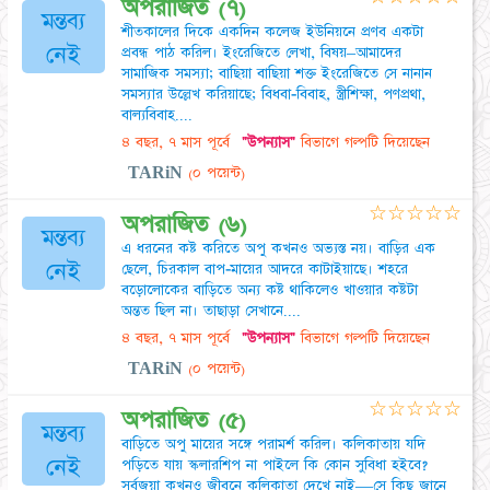
অপরাজিত (৭)
মন্তব্য
শীতকালের দিকে একদিন কলেজ ইউনিয়নে প্রণব একটা
নেই
প্রবন্ধ পাঠ করিল। ইংরেজিতে লেখা, বিষয়–আমাদের
সামাজিক সমস্যা; বাছিয়া বাছিয়া শক্ত ইংরেজিতে সে নানান
সমস্যার উল্লেখ করিয়াছে; বিধবা-বিবাহ, স্ত্রীশিক্ষা, পণপ্রথা,
বাল্যবিবাহ....
৪ বছর, ৭ মাস পূর্বে
"উপন্যাস"
বিভাগে গল্পটি দিয়েছেন
TARiN
(০ পয়েন্ট)
☆
☆
☆
☆
☆
অপরাজিত (৬)
মন্তব্য
এ ধরনের কষ্ট করিতে অপু কখনও অভ্যস্ত নয়। বাড়ির এক
নেই
ছেলে, চিরকাল বাপ-মায়ের আদরে কাটাইয়াছে। শহরে
বড়োলোকের বাড়িতে অন্য কষ্ট থাকিলেও খাওয়ার কষ্টটা
অন্তত ছিল না। তাছাড়া সেখানে....
৪ বছর, ৭ মাস পূর্বে
"উপন্যাস"
বিভাগে গল্পটি দিয়েছেন
TARiN
(০ পয়েন্ট)
☆
☆
☆
☆
☆
অপরাজিত (৫)
মন্তব্য
বাড়িতে অপু মায়ের সঙ্গে পরামর্শ করিল। কলিকাতায় যদি
নেই
পড়িতে যায় স্কলারশিপ না পাইলে কি কোন সুবিধা হইবে?
সর্বজয়া কখনও জীবনে কলিকাতা দেখে নাই—সে কিছু জানে