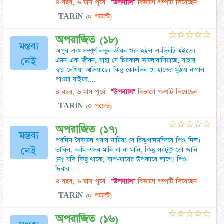
৪ বছর, ৬ মাস পূর্বে
"উপন্যাস"
বিভাগে গল্পটি দিয়েছেন
TARiN
(০ পয়েন্ট)
☆
☆
☆
☆
☆
অপরাজিত (১৮)
মন্তব্য
অপুর এক সম্পূর্ণ নতুন জীবন শুরু হইল এ-দিনটি হইতে।
নেই
এমন এক জীবন, যাহা সে চিরকাল ভালোবাসিয়াছে, যাহার
স্বপ্ন দেখিয়া আসিয়াছে। কিন্তু কোনদিন যে হাতের মুঠায় নাগাল
পাওয়া যাইবে....
৪ বছর, ৬ মাস পূর্বে
"উপন্যাস"
বিভাগে গল্পটি দিয়েছেন
TARiN
(০ পয়েন্ট)
☆
☆
☆
☆
☆
অপরাজিত (১৭)
মন্তব্য
পরদিন বৈকালে গয়ায় নামিয়া সে বিষ্ণুপাদমন্দিরে পিণ্ড দিল।
নেই
ভাবিল, আমি এসব মানি বা না মানি, কিন্তু সবটুকু তো জানি
নে? যদি কিছু থাকে, বাপ-মায়ের উপকারে লাগে! পিণ্ড
দিবার....
৪ বছর, ৬ মাস পূর্বে
"উপন্যাস"
বিভাগে গল্পটি দিয়েছেন
TARiN
(০ পয়েন্ট)
☆
☆
☆
☆
☆
অপরাজিত (১৬)