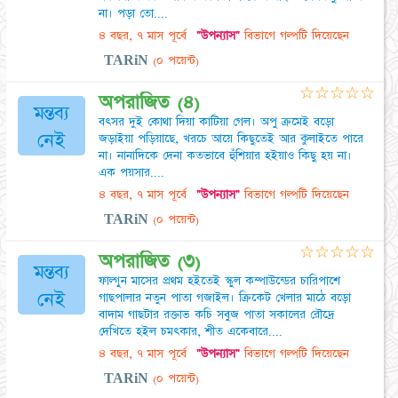
না। পড়া তো....
৪ বছর, ৭ মাস পূর্বে
"উপন্যাস"
বিভাগে গল্পটি দিয়েছেন
TARiN
(০ পয়েন্ট)
☆
☆
☆
☆
☆
অপরাজিত (৪)
মন্তব্য
বৎসর দুই কোথা দিয়া কাটিয়া গেল। অপু ক্রমেই বড়ো
নেই
জড়াইয়া পড়িয়াছে, খরচে আয়ে কিছুতেই আর কুলাইতে পারে
না। নানাদিকে দেনা কতভাবে হুঁশিয়ার হইয়াও কিছু হয় না।
এক পয়সার....
৪ বছর, ৭ মাস পূর্বে
"উপন্যাস"
বিভাগে গল্পটি দিয়েছেন
TARiN
(০ পয়েন্ট)
☆
☆
☆
☆
☆
অপরাজিত (৩)
মন্তব্য
ফাল্গুন মাসের প্রথম হইতেই স্কুল কম্পাউন্ডের চারিপাশে
নেই
গাছপালার নতুন পাতা গজাইল। ক্রিকেট খেলার মাঠে বড়ো
বাদাম গাছটার রক্তাভ কচি সবুজ পাতা সকালের রৌদ্রে
দেখিতে হইল চমৎকার, শীত একেবারে....
৪ বছর, ৭ মাস পূর্বে
"উপন্যাস"
বিভাগে গল্পটি দিয়েছেন
TARiN
(০ পয়েন্ট)