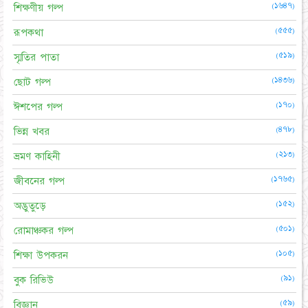
(১৬৪৭)
শিক্ষণীয় গল্প
(৫৫৫)
রূপকথা
(৫১৯)
স্মৃতির পাতা
(১৪৩৬)
ছোট গল্প
(১৭০)
ঈশপের গল্প
(৪৭৮)
ভিন্ন খবর
(২১৩)
ভ্রমণ কাহিনী
(১৭৬৫)
জীবনের গল্প
(১৫২)
অদ্ভুতুড়ে
(৫০১)
রোমাঞ্চকর গল্প
(১০৫)
শিক্ষা উপকরন
(৯১)
বুক রিভিউ
(৫৯)
বিজ্ঞান