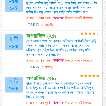
মন্তব্য
দুপুরে একদিন রানু বলিল, অপু, তোর কিছু দেনা আছে– –কি
নেই
দেনা রানুদি? –মনে আছে আমার খাতায় একটা গল্প শেষ
করিস নি? রানু একটা খাতা বাহির কব্যি আনিল। অপু....
৪ বছর, ৬ মাস পূর্বে
"উপন্যাস"
বিভাগে গল্পটি দিয়েছেন
TARiN
(০ পয়েন্ট)
★
★
★
★
☆
অপরাজিত (২৫)
২ টি
জ্যৈষ্ঠ মাসের শেষে সে একবার কলিকাতা আসিলফিরিতে কুড়ি
মন্তব্য
পঁচিশ দিন দেরি হইয়া গেল— আষাঢ় মাসের শেষ, বর্ষা
ইতিমধ্যে খুব পড়িয়াছিল, সম্প্রতি দু-একদিন একটু ধরিল,
কখনও আকাশ। মেঘাচ্ছন্ন, দিন....
৪ বছর, ৬ মাস পূর্বে
"উপন্যাস"
বিভাগে গল্পটি দিয়েছেন
TARiN
(০ পয়েন্ট)
★
★
★
★
★
অপরাজিত (২৪)
২ টি
ট্রেনে উঠিয়াও যেন অপুর বিশ্বাস হইতেছিল না, সে সত্যই
মন্তব্য
নিশ্চিন্দিপুরের মাটিতে আবার পা দিতে পারিবে নিশ্চিন্দিপুর,
সে তো শৈশবের স্বপ্নলোক! সে তো মুছিয়া গিয়াছে, মিলাইয়া
গিয়াছে, সে শুধু....
৪ বছর, ৬ মাস পূর্বে
"উপন্যাস"
বিভাগে গল্পটি দিয়েছেন