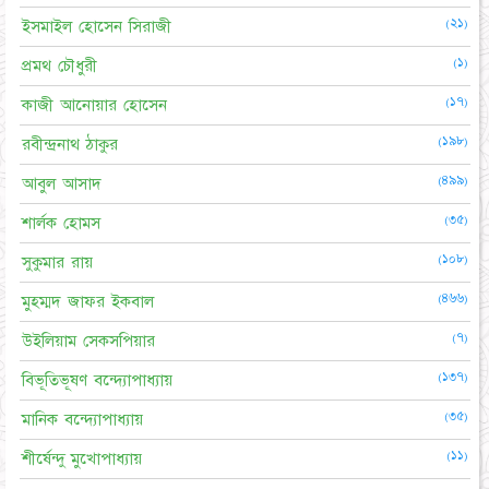
(২১)
ইসমাইল হোসেন সিরাজী
(১)
প্রমথ চৌধুরী
(১৭)
কাজী আনোয়ার হোসেন
(১৯৮)
রবীন্দ্রনাথ ঠাকুর
(৪৯৯)
আবুল আসাদ
(৩৫)
শার্লক হোমস
(১০৮)
সুকুমার রায়
(৪৬৬)
মুহম্মদ জাফর ইকবাল
(৭)
উইলিয়াম সেকসপিয়ার
(১৩৭)
বিভূতিভূষণ বন্দ্যোপাধ্যায়
(৩৫)
মানিক বন্দ্যোপাধ্যায়
(১১)
শীর্ষেন্দু মুখোপাধ্যায়