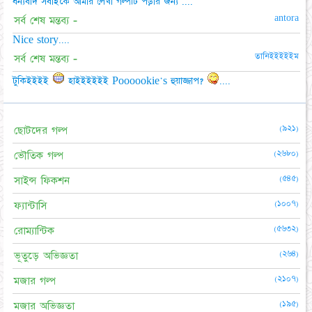
ধন্যবাদ সবাইকে আমার লেখা গল্পটি পড়ার জন্য ....
antora
সর্ব শেষ মন্তব্য -
Nice story....
তানিইইইইইম
সর্ব শেষ মন্তব্য -
টুকিইইইই
হাইইইইইই Poooookie's হুয়াজ্জাপ?
....
(৯২১)
ছোটদের গল্প
(২৬৮০)
ভৌতিক গল্প
(৫৪৫)
সাইন্স ফিকশন
(১০০৭)
ফ্যান্টাসি
(৫৬৩২)
রোম্যান্টিক
(২৬৪)
ভূতুড়ে অভিজ্ঞতা
(২১০৭)
মজার গল্প
(১৯৫)
মজার অভিজ্ঞতা