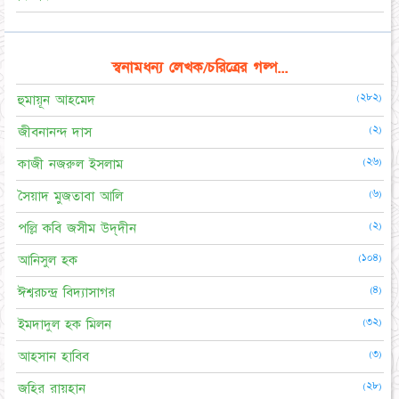
স্বনামধন্য লেখক/চরিত্রের গল্প...
(২৮২)
হুমায়ূন আহমেদ
(২)
জীবনানন্দ দাস
(২৬)
কাজী নজরুল ইসলাম
(৬)
সৈয়াদ মুজতাবা আলি
(২)
পল্লি কবি জসীম উদ্‌দীন
(১০৪)
আনিসুল হক
(৪)
ঈশ্বরচন্দ্র বিদ্যাসাগর
(৩২)
ইমদাদুল হক মিলন
(৩)
আহসান হাবিব
(২৮)
জহির রায়হান