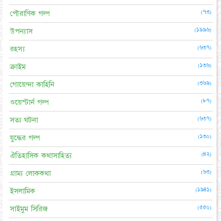
(৭৩)
পৌরাণিক গল্প
(১৯৯৬)
উপন্যাস
(৬৩৭)
রহস্য
(১৩৬)
ক্রাইম
(৩৬৯)
গোয়েন্দা কাহিনি
(৮৭)
ওয়েস্টার্ন গল্প
(৬৩৭)
সত্য ঘটনা
(১৩০)
যুদ্ধের গল্প
(৪২)
ঐতিহাসিক কথাসাহিত্য
(৬৩)
গ্রাম্য লোককথা
(১৯৪১)
ইসলামিক
(৫৫০)
সাইমুম সিরিজ