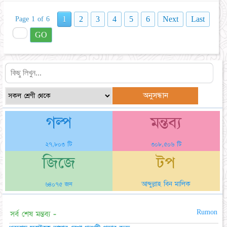
1
2
3
4
5
6
Next
Last
Page 1 of 6
GO
গল্প
মন্তব্য
২৭,৮০৩ টি
৩০৮,৫০৬ টি
জিজে
টপ
আব্দুল্লাহ বিন মালিক
৬৪০৭৫ জন
Rumon
সর্ব শেষ মন্তব্য -