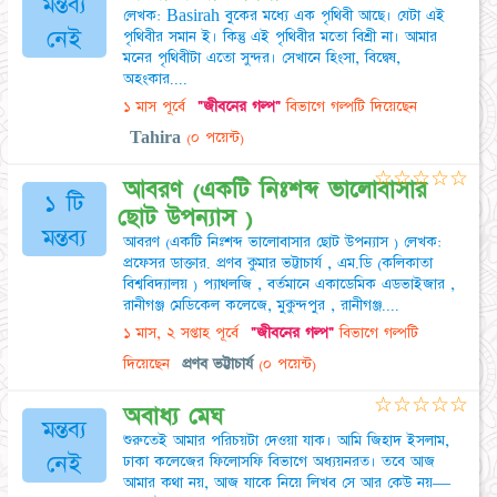
মন্তব্য
লেখক: Basirah বুকের মধ্যে এক পৃথিবী আছে। যেটা এই
নেই
পৃথিবীর সমান ই। কিন্তু এই পৃথিবীর মতো বিশ্রী না। আমার
মনের পৃথিবীটা এতো সুন্দর। সেখানে হিংসা, বিদ্বেষ,
অহংকার....
১ মাস পূর্বে
"জীবনের গল্প"
বিভাগে গল্পটি দিয়েছেন
Tahira
(০ পয়েন্ট)
☆
☆
☆
☆
☆
আবরণ (একটি নিঃশব্দ ভালোবাসার
১ টি
ছোট উপন্যাস )
মন্তব্য
আবরণ (একটি নিঃশব্দ ভালোবাসার ছোট উপন্যাস ) লেখক:
প্রফেসর ডাক্তার. প্রণব কুমার ভট্টাচার্য , এম.ডি (কলিকাতা
বিশ্ববিদ্যালয় ) প্যাথলজি , বর্তমানে একাডেমিক এডভাইজার ,
রানীগঞ্জ মেডিকেল কলেজে, মুকুন্দপুর , রানীগঞ্জ....
১ মাস, ২ সপ্তাহ পূর্বে
"জীবনের গল্প"
বিভাগে গল্পটি
দিয়েছেন
প্রণব ভট্টাচার্য
(০ পয়েন্ট)
☆
☆
☆
☆
☆
অবাধ্য মেঘ
মন্তব্য
শুরুতেই আমার পরিচয়টা দেওয়া যাক। আমি জিহাদ ইসলাম,
নেই
ঢাকা কলেজের ফিলোসফি বিভাগে অধ্যয়নরত। তবে আজ
আমার কথা নয়, আজ যাকে নিয়ে লিখব সে আর কেউ নয়—