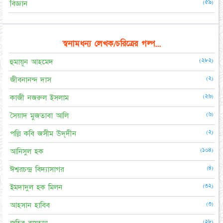
(৫৯)
বিজ্ঞান
স্বনামধন্য লেখক/চরিত্রের গল্প...
(২৮২)
হুমায়ূন আহমেদ
(২)
জীবনানন্দ দাস
(২৬)
কাজী নজরুল ইসলাম
(৬)
সৈয়াদ মুজতাবা আলি
(২)
পল্লি কবি জসীম উদ্‌দীন
(১০৪)
আনিসুল হক
(৪)
ঈশ্বরচন্দ্র বিদ্যাসাগর
(৩২)
ইমদাদুল হক মিলন
(৩)
আহসান হাবিব
(২৮)