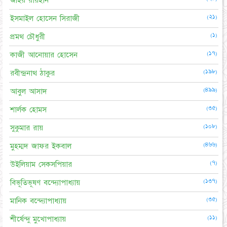
জহির রায়হান
(২১)
ইসমাইল হোসেন সিরাজী
(১)
প্রমথ চৌধুরী
(১৭)
কাজী আনোয়ার হোসেন
(১৯৮)
রবীন্দ্রনাথ ঠাকুর
(৪৯৯)
আবুল আসাদ
(৩৫)
শার্লক হোমস
(১০৮)
সুকুমার রায়
(৪৬৬)
মুহম্মদ জাফর ইকবাল
(৭)
উইলিয়াম সেকসপিয়ার
(১৩৭)
বিভূতিভূষণ বন্দ্যোপাধ্যায়
(৩৫)
মানিক বন্দ্যোপাধ্যায়
(১১)
শীর্ষেন্দু মুখোপাধ্যায়