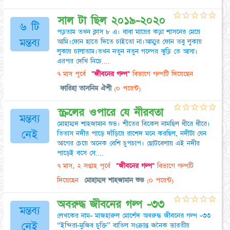
☆
☆
☆
☆
☆
সাল টা ছিল ২০১৯-২০২০
৬ টি
পড়তাম তখন ক্লাস ৮ এ। বাবা মায়ের কড়া শাসনের মেয়ে
মন্তব্য
আমি।ফোন হাতে দিতে চাইতো না।আম্মুর ফোন তবু লুকায়
লুকায় চালাতাম।তখন নতুন নতুন গল্পের ঝুড়ি তে আসা।
এরপর দেখি নিচে....
৭ মাস পূর্বে
"জীবনের গল্প"
বিভাগে গল্পটি দিয়েছেন
ফারিহা তাসনিম ঐশী
(০ পয়েন্ট)
☆
☆
☆
☆
☆
স্ক্রলের ওপারে যে নীরবতা
মন্তব্য
মোহাম্মদ শাহজামান শুভ। শীতের বিকেল নামছিল ধীরে ধীরে।
নেই
তিতাস নদীর পাড়ে দাঁড়িয়ে রাশেদ মনে করছিল, নদীটা যেন
আগের চেয়ে অনেক বেশি চুপচাপ। ছোটবেলায় এই নদীর
পাড়েই বসে সে....
৭ মাস, ২ সপ্তাহ পূর্বে
"জীবনের গল্প"
বিভাগে গল্পটি
দিয়েছেন
মোহাম্মদ শাহজামান শুভ
(০ পয়েন্ট)
☆
☆
☆
☆
☆
অবরুদ্ধ জীবনের গল্প -৩৩
মন্তব্য
লেখকের নাম- মাজহারুল মোর্শেদ অবরুদ্ধ জীবনের গল্প -৩৩
নেই
“ইন্দিরা-মুজিব চুক্তি” বাতিল সংক্রান্ত জনৈক ভারতীয়