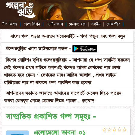
টপ জিজে
|
গল্প লিখুন
|
চ্যাট-ওয়াল
|
মেসেজ বক্স
|
লগইন
|
রেজিস্টার
|
বাংলা গল্প পড়ার অন্যতম ওয়েবসাইট - গল্প পড়ুন এবং গল্প বলুন
গল্পেরঝুড়ির এ্যাপ ডাউনলোড করুন -
বিশেষ নোটিশঃ সুপ্রিয় গল্পেরঝুরিয়ান - আপনারা যে গল্প সাবমিট করবেন
সেই গল্পের প্রথম লাইনে অবশ্যাই গল্পের আসল লেখকের নাম লেখা
থাকতে হবে যেমন ~ লেখকের নামঃ আরিফ আজাদ , প্রথম লাইনে
রাইটারের নাম না থাকলে গল্প পাবলিশ করা হবেনা
আপনাদের মতামত জানাতে আমাদের সাপোর্টে মেসেজ দিতে পারেন
অথবা ফেসবুক পেজে মেসেজ দিতে পারেন , ধন্যবাদ
সাম্প্রতিক প্রকাশিত গল্প সমূহঃ -
☆
☆
☆
☆
☆
এলোমেলো ভাবনা ০১