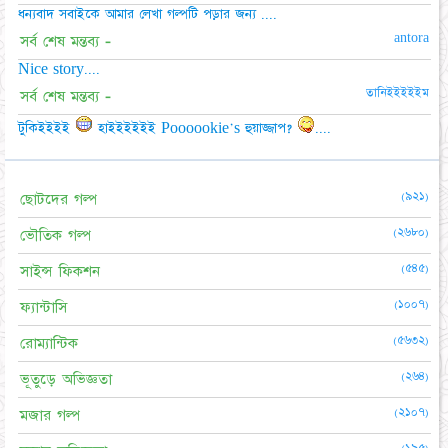
ধন্যবাদ সবাইকে আমার লেখা গল্পটি পড়ার জন্য ....
antora
সর্ব শেষ মন্তব্য -
Nice story....
তানিইইইইইম
সর্ব শেষ মন্তব্য -
টুকিইইইই
হাইইইইইই Poooookie's হুয়াজ্জাপ?
....
(৯২১)
ছোটদের গল্প
(২৬৮০)
ভৌতিক গল্প
(৫৪৫)
সাইন্স ফিকশন
(১০০৭)
ফ্যান্টাসি
(৫৬৩২)
রোম্যান্টিক
(২৬৪)
ভূতুড়ে অভিজ্ঞতা
(২১০৭)
মজার গল্প