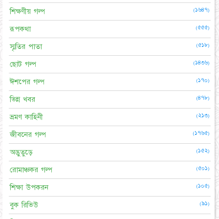
(১৬৪৭)
শিক্ষণীয় গল্প
(৫৫৫)
রূপকথা
(৫১৮)
স্মৃতির পাতা
(১৪৩৬)
ছোট গল্প
(১৭০)
ঈশপের গল্প
(৪৭৮)
ভিন্ন খবর
(২১৩)
ভ্রমণ কাহিনী
(১৭৬৫)
জীবনের গল্প
(১৫২)
অদ্ভুতুড়ে
(৫০১)
রোমাঞ্চকর গল্প
(১০৫)
শিক্ষা উপকরন
(৯১)
বুক রিভিউ