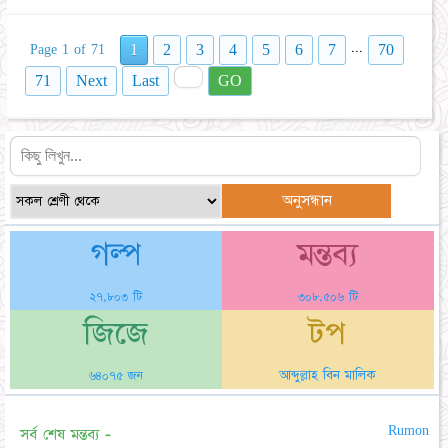
...
1
2
3
4
5
6
7
70
Page 1 of 71
71
Next
Last
GO
গল্প
মন্তব্য
২৭,৮০৩ টি
৩০৮,৫০৬ টি
জিজে
টপ
আব্দুল্লাহ বিন মালিক
৬৪০৭৫ জন
Rumon
সর্ব শেষ মন্তব্য -