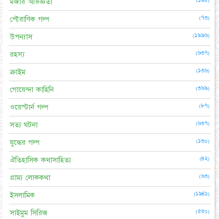
(১৯৫)
মজার অভিজ্ঞতা
(৭৩)
পৌরাণিক গল্প
(১৯৯৬)
উপন্যাস
(৬৩৭)
রহস্য
(১৩৬)
ক্রাইম
(৩৬৯)
গোয়েন্দা কাহিনি
(৮৭)
ওয়েস্টার্ন গল্প
(৬৩৭)
সত্য ঘটনা
(১৩০)
যুদ্ধের গল্প
(৪২)
ঐতিহাসিক কথাসাহিত্য
(৬৩)
গ্রাম্য লোককথা
(১৯৪১)
ইসলামিক
(৫৫০)
সাইমুম সিরিজ