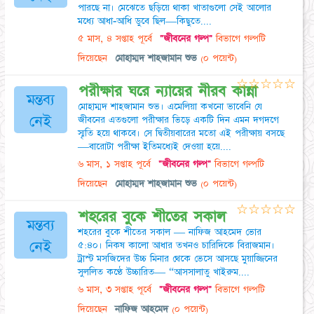
পারছে না। মেঝেতে ছড়িয়ে থাকা খাতাগুলো সেই আলোর
মধ্যে আধা-আধি ডুবে ছিল—কিছুতে....
৫ মাস, ৪ সপ্তাহ পূর্বে
"জীবনের গল্প"
বিভাগে গল্পটি
দিয়েছেন
মোহাম্মদ শাহজামান শুভ
(০ পয়েন্ট)
☆
☆
☆
☆
☆
পরীক্ষার ঘরে ন্যায়ের নীরব কান্না
মন্তব্য
মোহাম্মদ শাহজামান শুভ। এমেলিয়া কখনো ভাবেনি যে
নেই
জীবনের এতগুলো পরীক্ষার ভিড়ে একটি দিন এমন দগদগে
স্মৃতি হয়ে থাকবে। সে দ্বিতীয়বারের মতো এই পরীক্ষায় বসছে
—বারোটা পরীক্ষা ইতিমধ্যেই দেওয়া হয়ে....
৬ মাস, ১ সপ্তাহ পূর্বে
"জীবনের গল্প"
বিভাগে গল্পটি
দিয়েছেন
মোহাম্মদ শাহজামান শুভ
(০ পয়েন্ট)
☆
☆
☆
☆
☆
শহরের বুকে শীতের সকাল
মন্তব্য
শহরের বুকে শীতের সকাল — নাফিজ আহমেদ ভোর
নেই
৫:৪০। নিকষ কালো আধার তখনও চারিদিকে বিরাজমান।
ট্রাস্ট মসজিদের উচ্চ মিনার থেকে ভেসে আসছে মুয়াজ্জিনের
সুললিত কণ্ঠে উচ্চারিত— “আসসালাতু খাইরুম....
৬ মাস, ৩ সপ্তাহ পূর্বে
"জীবনের গল্প"
বিভাগে গল্পটি
দিয়েছেন
নাফিজ আহমেদ
(০ পয়েন্ট)