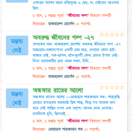
একাত্তর সালের মহান মক্তিযুদ্ধে ৬ (ছয়) নং সেক্টরের আওতায়
ছিল....
৮ মাস, ১ সপ্তাহ পূর্বে
"জীবনের গল্প"
বিভাগে গল্পটি
দিয়েছেন
মাজহারুল মোর্শেদ
(০ পয়েন্ট)
☆
☆
☆
☆
☆
অবরুদ্ধ জীবনের গল্প -২৭
মন্তব্য
লেখকের নাম- মাজহারুল মোর্শেদ অবরুদ্ধ জীবনের গল্প -২৭
নেই
ডাহাগ্রাম-অঙ্গারপোতা একটি গ্রাম মাত্র, যেখানে কোন হাট-
বাজার নেই, গরু-ছাগল, হাঁস-মুরগী কেনা বেচার উপায় নেই।
নিত্য প্রয়োজনীয় দ্রব্য যেমন লবন, চিনি....
৮ মাস, ১ সপ্তাহ পূর্বে
"জীবনের গল্প"
বিভাগে গল্পটি
দিয়েছেন
মাজহারুল মোর্শেদ
(০ পয়েন্ট)
☆
☆
☆
☆
☆
অন্ধকার রাতের আলো
মন্তব্য
অন্ধকার রাতের আলো ---মোহাম্মদ শাহজামান শুভ। শাহাবৃদ্ধি
নেই
গ্রামের রাতগুলো বরাবরই ছিল শান্ত, কিন্তু গত কয়েক মাস
ধরে সেই শান্তির ওপর এক অদৃশ্য আতঙ্ক নেমে এসেছে।
চারদিকে চুরি, ছিনতাই....
৮ মাস, ১ সপ্তাহ পূর্বে
"জীবনের গল্প"
বিভাগে গল্পটি
দিয়েছেন
মোহাম্মদ শাহজামান শুভ
(০ পয়েন্ট)