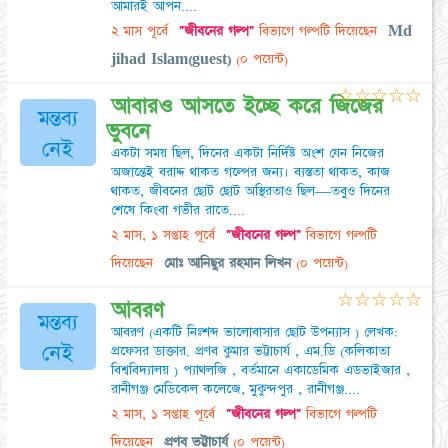
আমারই আপন....
২ মাস পূর্বে
"জীবনের গল্প"
বিভাগে গল্পটি দিয়েছেন
Md
jihad Islam(guest)
(০ পয়েন্ট)
☆
☆
☆
☆
☆
আবারও আসতে ইচ্ছে করে জিজের
মন্তব্য
ভুবনে
নেই
একটা সময় ছিল, দিনের একটা নির্দিষ্ট অংশ যেন নিজের
অজান্তেই বরাদ্দ থাকত গল্পের জন্য। ব্যস্ততা থাকত, কাজ
থাকত, জীবনের ছোট ছোট অস্থিরতাও ছিল—তবুও দিনের
শেষে কিংবা গভীর রাতে....
২ মাস, ১ সপ্তাহ পূর্বে
"জীবনের গল্প"
বিভাগে গল্পটি
দিয়েছেন
মোঃ আনিছুর রহমান লিখন
(০ পয়েন্ট)
☆
☆
☆
☆
☆
আবরণ
মন্তব্য
আবরণ (একটি নিঃশব্দ ভালোবাসার ছোট উপন্যাস ) লেখক:
নেই
প্রফেসর ডাক্তার. প্রণব কুমার ভট্টাচার্য , এম.ডি (কলিকাতা
বিশ্ববিদ্যালয় ) প্যাথলজি , বর্তমানে একাডেমিক এডভাইজার ,
রানীগঞ্জ মেডিকেল কলেজে, মুকুন্দপুর , রানীগঞ্জ....
২ মাস, ১ সপ্তাহ পূর্বে
"জীবনের গল্প"
বিভাগে গল্পটি
দিয়েছেন
প্রণব ভট্টাচার্য
(০ পয়েন্ট)