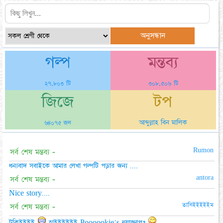
গল্প
মন্তব্য
২৭,৮০৩ টি
৩০৮,৫০৬ টি
জিজে
টপ
আব্দুল্লাহ বিন মালিক
৬৪০৭৫ জন
Rumon
সর্ব শেষ মন্তব্য -
ধন্যবাদ সবাইকে আমার লেখা গল্পটি পড়ার জন্য ....
antora
সর্ব শেষ মন্তব্য -
Nice story....
তানিইইইইইম
সর্ব শেষ মন্তব্য -
টুকিইইইই
হাইইইইইই Poooookie's হুয়াজ্জাপ?
....