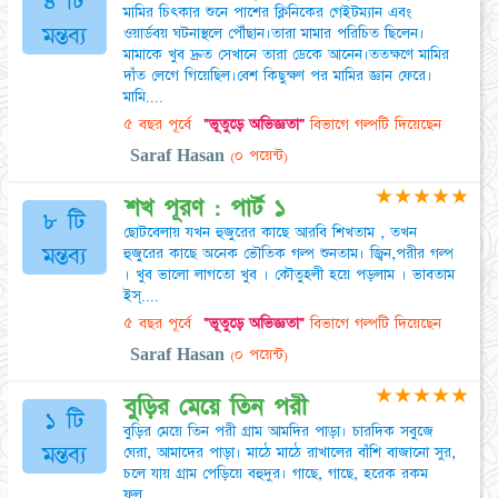
৪ টি
মামির চিৎকার শুনে পাশের ক্লিনিকের গেইটম্যান এবং
মন্তব্য
ওয়ার্ডবয় ঘটনাস্থলে পৌঁছান।তারা মামার পরিচিত ছিলেন।
মামাকে খুব দ্রুত সেখানে তারা ডেকে আনেন।ততক্ষণে মামির
দাঁত লেগে গিয়েছিল।বেশ কিছুক্ষণ পর মামির জ্ঞান ফেরে।
মামি....
৫ বছর পূর্বে
"ভূতুড়ে অভিজ্ঞতা"
বিভাগে গল্পটি দিয়েছেন
Saraf Hasan
(০ পয়েন্ট)
★
★
★
★
★
শখ পূরণ : পার্ট ১
৮ টি
ছোটবেলায় যখন হুজুরের কাছে আরবি শিখতাম , তখন
মন্তব্য
হুজুরের কাছে অনেক ভৌতিক গল্প শুনতাম। জ্বিন,পরীর গল্প
। খুব ভালো লাগতো খুব । কৌতুহলী হয়ে পড়লাম । ভাবতাম
ইস্....
৫ বছর পূর্বে
"ভূতুড়ে অভিজ্ঞতা"
বিভাগে গল্পটি দিয়েছেন
Saraf Hasan
(০ পয়েন্ট)
★
★
★
★
★
বুড়ির মেয়ে তিন পরী
১ টি
বুড়ির মেয়ে তিন পরী গ্রাম আমদির পাড়া। চারদিক সবুজে
মন্তব্য
ঘেরা, আমাদের পাড়া। মাঠে মাঠে রাখালের বাঁশি বাজানো সুর,
চলে যায় গ্রাম পেড়িয়ে বহুদুর। গাছে, গাছে, হরেক রকম
ফুল....