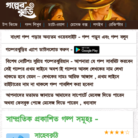
টপ জিজে
|
গল্প লিখুন
|
চ্যাট-ওয়াল
|
মেসেজ বক্স
|
লগইন
|
রেজিস্টার
|
বাংলা গল্প পড়ার অন্যতম ওয়েবসাইট - গল্প পড়ুন এবং গল্প বলুন
গল্পেরঝুড়ির এ্যাপ ডাউনলোড করুন -
বিশেষ নোটিশঃ সুপ্রিয় গল্পেরঝুরিয়ান - আপনারা যে গল্প সাবমিট করবেন
সেই গল্পের প্রথম লাইনে অবশ্যাই গল্পের আসল লেখকের নাম লেখা
থাকতে হবে যেমন ~ লেখকের নামঃ আরিফ আজাদ , প্রথম লাইনে
রাইটারের নাম না থাকলে গল্প পাবলিশ করা হবেনা
আপনাদের মতামত জানাতে আমাদের সাপোর্টে মেসেজ দিতে পারেন
অথবা ফেসবুক পেজে মেসেজ দিতে পারেন , ধন্যবাদ
সাম্প্রতিক প্রকাশিত গল্প সমূহঃ -
★
★
★
★
☆
সাহেবকুঠি