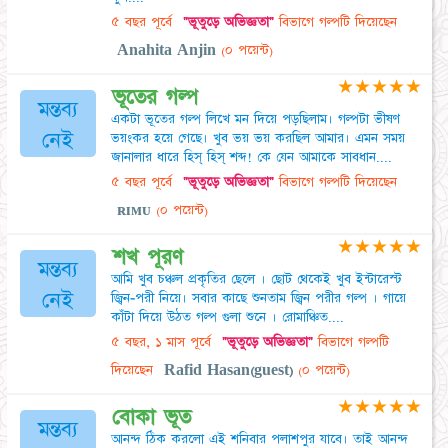
৫ বছর পূর্বে
"ভূতুড়ে অভিজ্ঞতা"
বিভাগে গল্পটি দিয়েছেন
Anahita Anjin
(০ পয়েন্ট)
★
★
★
★
★
ভূতের গল্প
মন্তব্য
একটা ভূতের গল্প লিখে মন দিয়ে পড়ছিলাম। গল্পটা ভীষণ
নেই
ভয়ংকর হয়ে গেছে। খুব ভয় ভয় করছিল আমার। এমন সময়
জানালার ধারে হিস্ হিস্ শব্দ! কে যেন আমাকে সাবধান....
৫ বছর পূর্বে
"ভূতুড়ে অভিজ্ঞতা"
বিভাগে গল্পটি দিয়েছেন
ʀɪᴍᴜ
(০ পয়েন্ট)
★
★
★
★
★
শখ পূরণ
মন্তব্য
আমি খুব চঞ্চল প্রকৃতির ছেলে । ছোট থেকেই খুব ইন্টারেস্ট
নেই
জ্বিন-পরী নিয়ে। সবার কাছে শুনতাম জ্বিন পরীর গল্প । গায়ে
কাঁটা দিয়ে উঠত গল্প গুলা শুনে । রোমাঞ্চিত....
৫ বছর, ১ মাস পূর্বে
"ভূতুড়ে অভিজ্ঞতা"
বিভাগে গল্পটি
দিয়েছেন
Rafid Hasan(guest)
(০ পয়েন্ট)
★
★
★
★
★
বোকা ভূত
মন্তব্য
আনন্দ ঠিক করলো এই শনিবার পলাশপুর যাবে। তাই আনন্দ