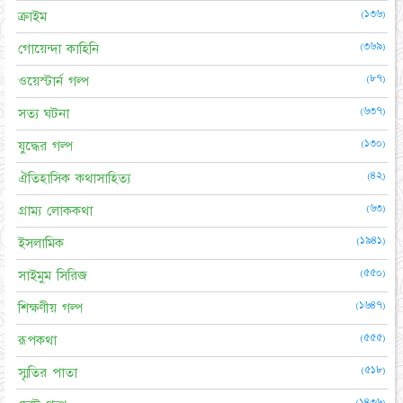
(১৩৬)
ক্রাইম
(৩৬৯)
গোয়েন্দা কাহিনি
(৮৭)
ওয়েস্টার্ন গল্প
(৬৩৭)
সত্য ঘটনা
(১৩০)
যুদ্ধের গল্প
(৪২)
ঐতিহাসিক কথাসাহিত্য
(৬৩)
গ্রাম্য লোককথা
(১৯৪১)
ইসলামিক
(৫৫০)
সাইমুম সিরিজ
(১৬৪৭)
শিক্ষণীয় গল্প
(৫৫৫)
রূপকথা
(৫১৮)
স্মৃতির পাতা
(১৪৩৬)