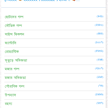
(৯২১)
ছোটদের গল্প
(২৬৮০)
ভৌতিক গল্প
(৫৪৫)
সাইন্স ফিকশন
(১০০৭)
ফ্যান্টাসি
(৫৬৩২)
রোম্যান্টিক
(২৬৪)
ভূতুড়ে অভিজ্ঞতা
(২১০৭)
মজার গল্প
(১৯৫)
মজার অভিজ্ঞতা
(৭৩)
পৌরাণিক গল্প
(১৯৯৬)
উপন্যাস
(৬৩৭)
রহস্য