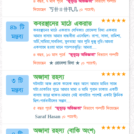
৪ বছর, ৭ মাস পূর্বে
"ভূতুড়ে অভিজ্ঞতা"
বিভাগে গল্পটি
দিয়েছেন
丂卄ㄖ卄卂几
(০ পয়েন্ট)
★
★
★
★
★
কবরস্থানের মাঠে একরাত
৪৯ টি
কবরস্থানের মাঠে একরাত লেখিকাঃ রোদেলা রিদা একবার
মন্তব্য
আমার বাসায় আমার বান্ধবীরা এসেছিল। রাপা, সাফা, রামিশা,
অর্চি,সামিয়া,সাবরিনা, মুনতাহা আর লুরি থুক্কু নুরি।আমরা
একসাথে হওয়া মানে গল্পেরঝুড়ি! আমরা....
৪ বছর, ১০ মাস পূর্বে
"ভূতুড়ে অভিজ্ঞতা"
বিভাগে গল্পটি
দিয়েছেন
★ রোদেলা রিদা ‎★
(০ পয়েন্ট)
★
★
★
★
★
অজানা রহস্য
৩ টি
ঘটনাটা আজ থেকে কয়েক বছর আগে আমার মামির সাথে
মন্তব্য
ঘটা।চাকরির সুত্রে আমার মামা ও মামি পুরান ঢাকার একটি
বাসায় ভাড়া থাকত।মামার সেই বাসাটার পাশেই একটা ক্লিনিক
ছিল।গর্ভবতীদের সন্তান....
৫ বছর পূর্বে
"ভূতুড়ে অভিজ্ঞতা"
বিভাগে গল্পটি দিয়েছেন
Saraf Hasan
(০ পয়েন্ট)
★
★
★
★
★
অজানা রহস্য (বাকি অংশ)