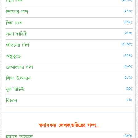
ছোট গল্প
(১৭০)
ঈশপের গল্প
(৪৭৮)
ভিন্ন খবর
(২১৩)
ভ্রমণ কাহিনী
(১৭৬৫)
জীবনের গল্প
(১৫২)
অদ্ভুতুড়ে
(৫০১)
রোমাঞ্চকর গল্প
(১০৫)
শিক্ষা উপকরন
(৯১)
বুক রিভিউ
(৫৯)
বিজ্ঞান
স্বনামধন্য লেখক/চরিত্রের গল্প...
(২৮২)
হুমায়ূন আহমেদ