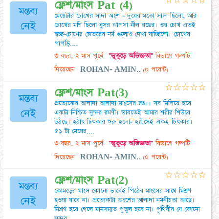
☆
☆
☆
☆
☆
ফ্লেশ/মাংস Pat (4)
মন্তব্য
মেয়েটার চোখের সাদা অংশ - দুধের মতো সাদা ছিলো, আর
নেই
চোখের মণি ছিলো ধুসর ঝাপসা নীল রঙের। ওর চোখ এতই
স্বচ্ছ-চোখের ভেতরের নর্ম গুলোও দেখা যাচ্ছিলো। চোখের
পাপড়ি....
৩ বছর, ২ মাস পূর্বে
"ভূতুড়ে অভিজ্ঞতা"
বিভাগে গল্পটি
দিয়েছেন
ROHAN- AMIN..
(০ পয়েন্ট)
☆
☆
☆
☆
☆
ফ্লেশ/মাংস Pat(3)
মন্তব্য
প্রত্যেকের আলাদা আলাদা মাংসের রঙ।। সব মিলিয়ে হবে
নেই
একটা নিশ্চিত সুন্দর রমণী। ভাবতেই আমার শরীর শিউরে
উঠছে। হঠাৎ চিৎকার শুরু হলো- হ্যাঁ,সেই একই চিৎকার।
৫১ টা মেয়ের....
৩ বছর, ২ মাস পূর্বে
"ভূতুড়ে অভিজ্ঞতা"
বিভাগে গল্পটি
দিয়েছেন
ROHAN- AMIN..
(০ পয়েন্ট)
☆
☆
☆
☆
☆
ফ্লেশ/মাংস Pat(2)
মন্তব্য
কোমড়ের মাংস কোনো ভাবেই পিঠের মাংসের সাথে মিশ্রণ
নেই
হওয়া যাবে না। প্রত্যেকটা অংশের আলাদা নমনীয়তা আছে।
মিশ্রণ হয়ে গেলে মানসম্মত পুতুল হবে না। পৃথিবীর যে কোনো
সুন্দর....