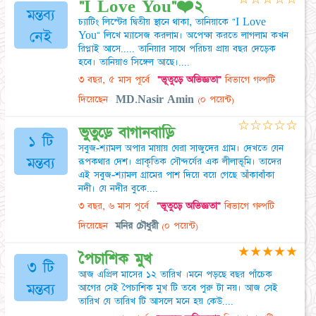
"I Love You"❤️২
মন্তব্য
চ্যাটিং লিস্টের দ্বিতীয় স্থানে থাকা, তানিয়াকে "I Love
নেই
You" লিখে ম্যাসেজ করলাম। অপেক্ষা করতে লাগলাম কখন
রিপ্লাই আসে..... তানিয়ার সাথে পরিচয় প্রায় বছর দেড়েক
হবে। তানিয়াও সিঙ্গেল আছে।....
৩ বছর, ৫ মাস পূর্বে
"ভূতুড়ে অভিজ্ঞতা"
বিভাগে গল্পটি
দিয়েছেন
MD.Nasir Amin
(০ পয়েন্ট)
☆
☆
☆
☆
☆
ভুতুড়ে বাগানবাড়ি
১ টি
সবুজ-শ্যামল অপার মায়ায় ঘেরা সাজুদের গ্রাম। দেখতে যেন
মন্তব্য
রূপকথার দেশ। প্রাকৃতিক সৌন্দর্যের এক লীলাভূমি। তাদের
এই সবুজ-শ্যামল গ্রামের পাশ দিয়ে বয়ে গেছে আঁকাবাঁকা
নদী। যে নদীর বুকে....
৩ বছর, ৬ মাস পূর্বে
"ভূতুড়ে অভিজ্ঞতা"
বিভাগে গল্পটি
দিয়েছেন
মনির চৌধুরী
(০ পয়েন্ট)
★
★
★
★
★
পৈচাশিক মুখ
৩ টি
আজ এপ্রিল মাসের ১২ তারিখ ।মনে পড়ছে বছর পাঁচেক
মন্তব্য
আগের সেই পৈচাশিক মুখ টি তবে পুরু টা নয়। আজ সেই
তারিখ যে তারিখ টি আসলে মনে হয় কেউ....