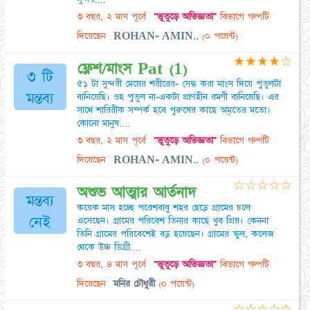
৩ বছর, ২ মাস পূর্বে
"ভূতুড়ে অভিজ্ঞতা"
বিভাগে গল্পটি
দিয়েছেন
ROHAN- AMIN..
(০ পয়েন্ট)
★
★
★
★
☆
ফ্লেশ/মাংস Pat (1)
৩ টি
৫১ টা সুন্দরী মেয়ের শরীরের- সেদ্ধ করা মাংস দিয়ে পুতুলটা
মন্তব্য
বানিয়েছি। ওহ পুতুল না-একটা প্রাণহীন রমণী বানিয়েছি। এর
সাথে শারিরীক সম্পর্ক হবে পুরুষের কাছে অমৃতের মতো।
কোনো মানুষ....
৩ বছর, ২ মাস পূর্বে
"ভূতুড়ে অভিজ্ঞতা"
বিভাগে গল্পটি
দিয়েছেন
ROHAN- AMIN..
(০ পয়েন্ট)
☆
☆
☆
☆
☆
অশুভ আত্মার আর্তনাদ
মন্তব্য
কয়েক মাস হচ্ছে পরেশবাবু শহর ছেড়ে গ্রামের চলে
নেই
এসেছেন। গ্রামের পরিবেশ তিনার কাছে খুব প্রিয়। কেননা
তিনি গ্রামের পরিবেশেই বড় হয়েছেন। গ্রামের স্কুল, কলেজ
থেকে উচ্চ ডিগ্রী....
৩ বছর, ৪ মাস পূর্বে
"ভূতুড়ে অভিজ্ঞতা"
বিভাগে গল্পটি
দিয়েছেন
মনির চৌধুরী
(০ পয়েন্ট)
☆
☆
☆
☆
☆