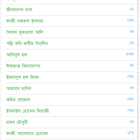
(২)
জীবনানন্দ দাস
(২৬)
কাজী নজরুল ইসলাম
(৬)
সৈয়াদ মুজতাবা আলি
(২)
পল্লি কবি জসীম উদ্‌দীন
(১০৪)
আনিসুল হক
(৪)
ঈশ্বরচন্দ্র বিদ্যাসাগর
(৩২)
ইমদাদুল হক মিলন
(৩)
আহসান হাবিব
(২৮)
জহির রায়হান
(২১)
ইসমাইল হোসেন সিরাজী
(১)
প্রমথ চৌধুরী
(১৭)
কাজী আনোয়ার হোসেন