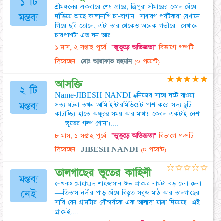
১ টি
শ্রীমঙ্গলের একবারে শেষ প্রান্তে, ত্রিপুরা সীমান্তের কোল ঘেঁষে
মন্তব্য
দাঁড়িয়ে আছে কালানাগি চা-বাগান। সাধারণ পর্যটকরা যেখানে
গিয়ে ছবি তোলে, এটা তার থেকেও অনেক গভীরে। সেখানে
চারপাশটা এত ঘন আর....
১ মাস, ২ সপ্তাহ পূর্বে
"ভূতুড়ে অভিজ্ঞতা"
বিভাগে গল্পটি
দিয়েছেন
মোঃ আরাফাত রহমান
(০ পয়েন্ট)
★
★
★
★
★
আসক্তি
২ টি
Name-JIBESH NANDI #নিজের সাথে ঘটে যাওয়া
মন্তব্য
সত্য ঘটনা তখন আমি ইন্টারমিডিয়েট পাশ করে সদ্য ছুটি
কাটাচ্ছি। হাতে অফুরন্ত সময় আর মাথায় কেবল একটাই নেশা
— ভূতের গল্প শোনা।....
৮ মাস, ১ সপ্তাহ পূর্বে
"ভূতুড়ে অভিজ্ঞতা"
বিভাগে গল্পটি
দিয়েছেন
JIBESH NANDI
(০ পয়েন্ট)
☆
☆
☆
☆
☆
তালগাছের ভূতের কাহিনী
মন্তব্য
লেখকঃ মোহাম্মদ শাহজামান শুভ গ্রামের নামটা বড় চেনা চেনা
নেই
—তিতাস নদীর পাড় ঘেঁষে বিস্তৃত সবুজ মাঠ আর তালগাছের
সারি যেন গ্রামটার সৌন্দর্যকে এক আলাদা মাত্রা দিয়েছে। এই
গ্রামেই....