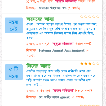
১১ মাস, ২ সপ্তাহ পূর্বে
"ভূতুড়ে অভিজ্ঞতা"
বিভাগে গল্পটি
দিয়েছেন
মোহাম্মদ শাহজামান শুভ
(০ পয়েন্ট)
☆
☆
☆
☆
☆
জয়নবের আম্মা
মন্তব্য
লেখক : ফাতেমা জান্নাত আগের দিনের গ্রাম অঞ্চল বলে কথা,
নেই
মানুষের থেকে জিন ভূত বেশি বসবাস করতে তখন, এখনের
জেনারেশন এর কাউকে জিজ্ঞেস করেন জিন দেখেছি কিনা,
কয়জন....
১ বছর, ১ মাস পূর্বে
"ভূতুড়ে অভিজ্ঞতা"
বিভাগে গল্পটি
দিয়েছেন
Fatema Jannat Amrin(guest)
(০
পয়েন্ট)
★
★
★
☆
☆
জিনের আচড়
৫ টি
একদিন তাড়াহুড়ো করে বাড়ি থেকে নানিবাড়ি থেকে বের
মন্তব্য
হলাম মামার সাথে সভা শুনতে। মাহফিল শুনতে যাওয়ার পথে
গাড়ি পাওয়াটা সহজ হলেও আসার বেলায় তা কঠিন হয়ে
গেল। তাই....
২ বছর, ৮ মাস পূর্বে
"ভূতুড়ে অভিজ্ঞতা"
বিভাগে গল্পটি
দিয়েছেন
মো: ফাহিম হাসান (guest)
(০ পয়েন্ট)