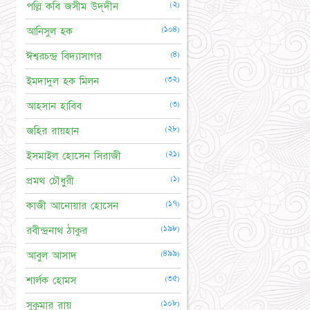
(২)
পল্লি কবি জসীম উদ্‌দীন
(১০৪)
আনিসুল হক
(৪)
ঈশ্বরচন্দ্র বিদ্যাসাগর
(৩২)
ইমদাদুল হক মিলন
(৩)
আহসান হাবিব
(২৮)
জহির রায়হান
(২১)
ইসমাইল হোসেন সিরাজী
(১)
প্রমথ চৌধুরী
(১৭)
কাজী আনোয়ার হোসেন
(১৯৮)
রবীন্দ্রনাথ ঠাকুর
(৪৯৯)
আবুল আসাদ
(৩৫)
শার্লক হোমস
(১০৮)
সুকুমার রায়