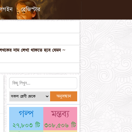
লগইন
রেজিস্টার
ল লেখকের নাম লেখা থাকতে হবে যেমন ~
গল্প
মন্তব্য
☆
২৭,৮০৩ টি
৩০৮,৫০৬ টি