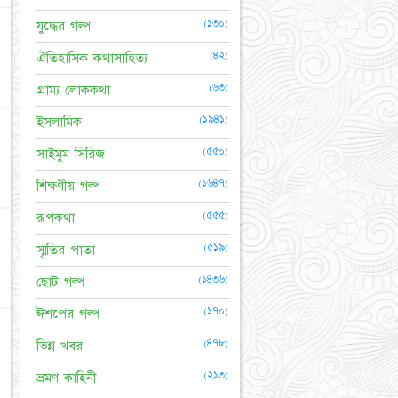
☆
(১৩০)
যুদ্ধের গল্প
(৪২)
ঐতিহাসিক কথাসাহিত্য
(৬৩)
গ্রাম্য লোককথা
☆
(১৯৪১)
ইসলামিক
(৫৫০)
সাইমুম সিরিজ
(১৬৪৭)
শিক্ষণীয় গল্প
(৫৫৫)
রূপকথা
☆
(৫১৯)
স্মৃতির পাতা
(১৪৩৬)
ছোট গল্প
(১৭০)
ঈশপের গল্প
☆
(৪৭৮)
ভিন্ন খবর
(২১৩)
ভ্রমণ কাহিনী