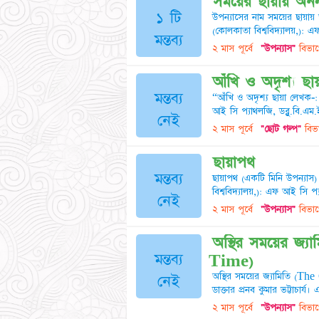
সময়ের ছায়ায় অনন
১ টি
উপন্যাসের নাম সময়ের ছায়ায় 
(কোলকাতা বিশ্ববিদ্যালয়,): এ
মন্তব্য
২ মাস পূর্বে
"উপন্যাস"
বিভাগ
আঁখি ও অদৃশ্য ছায়
মন্তব্য
“আঁখি ও অদৃশ্য ছায়া লেখক-: ডা
আই সি প্যাথলজি, ডব্লু.বি.এম.
নেই
২ মাস পূর্বে
"ছোট গল্প"
বিভা
ছায়াপথ
মন্তব্য
ছায়াপথ (একটি মিনি উপন্যাস) 
বিশ্ববিদ্যালয়,): এফ আই সি প্
নেই
২ মাস পূর্বে
"উপন্যাস"
বিভাগ
অস্থির সময়ের জ
মন্তব্য
Time)
অস্থির সময়ের জ্যামিতি (Th
নেই
ডাক্তার প্রনব কুমার ভট্টাচার্য
২ মাস পূর্বে
"উপন্যাস"
বিভাগ