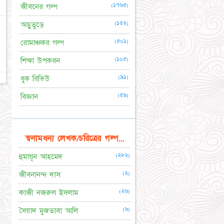
(১৭৬৫)
জীবনের গল্প
★
(১৫২)
অদ্ভুতুড়ে
(৫০১)
রোমাঞ্চকর গল্প
(১০৫)
শিক্ষা উপকরন
(৯১)
বুক রিভিউ
(৫৯)
বিজ্ঞান
স্বনামধন্য লেখক/চরিত্রের গল্প...
(২৮২)
হুমায়ূন আহমেদ
(২)
জীবনানন্দ দাস
(২৬)
কাজী নজরুল ইসলাম
(৬)
সৈয়াদ মুজতাবা আলি