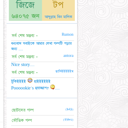
জিজে
টপ
৬৪০৭৫ জন
আব্দুল্লাহ বিন মালিক
☆
Rumon
সর্ব শেষ মন্তব্য -
ধন্যবাদ সবাইকে আমার লেখা গল্পটি পড়ার
জন্য ....
antora
সর্ব শেষ মন্তব্য -
☆
Nice story....
তানিইইইইইম
সর্ব শেষ মন্তব্য -
টুকিইইইই
হাইইইইইই
Poooookie's হুয়াজ্জাপ?
....
☆
(৯২১)
ছোটদের গল্প
(২৬৮০)
ভৌতিক গল্প
☆