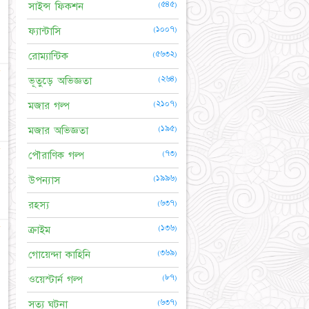
(৫৪৫)
সাইন্স ফিকশন
(১০০৭)
ফ্যান্টাসি
(৫৬৩২)
রোম্যান্টিক
☆
(২৬৪)
ভূতুড়ে অভিজ্ঞতা
(২১০৭)
মজার গল্প
(১৯৫)
মজার অভিজ্ঞতা
☆
(৭৩)
পৌরাণিক গল্প
(১৯৯৬)
উপন্যাস
(৬৩৭)
রহস্য
★
(১৩৬)
ক্রাইম
(৩৬৯)
গোয়েন্দা কাহিনি
(৮৭)
ওয়েস্টার্ন গল্প
(৬৩৭)
সত্য ঘটনা