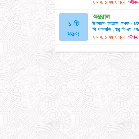
২ মাস, ১ সপ্তাহ পূর্বে
"জীবনে
অন্তরাল
১ টি
উপন্যাস: অন্তরাল লেখক-: প্রফ
সি প্যাথলজি , ডব্লু বি এম এস(
মন্তব্য
২ মাস, ১ সপ্তাহ পূর্বে
"উপন্য