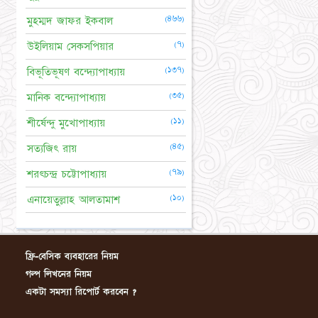
(৪৬৬)
মুহম্মদ জাফর ইকবাল
(৭)
উইলিয়াম সেকসপিয়ার
(১৩৭)
বিভূতিভূষণ বন্দ্যোপাধ্যায়
(৩৫)
মানিক বন্দ্যোপাধ্যায়
(১১)
শীর্ষেন্দু মুখোপাধ্যায়
(৪৫)
সত্যজিৎ রায়
(৭৯)
শরৎচন্দ্র চট্টোপাধ্যায়
(১০)
এনায়েতুল্লাহ আলতামাশ
ফ্রি-বেসিক ব্যবহারের নিয়ম
গল্প লিখনের নিয়ম
একটা সমস্যা রিপোর্ট করবেন ?