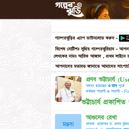
গল্পেরঝুড়ির এ্যাপ ডাউনলোড করুন -
বিশেষ নোটিশঃ সুপ্রিয় গল্পেরঝুরিয়ান - আ
লেখকের নামঃ আরিফ আজাদ , প্রথম লাইনে র
আপনাদের মতামত জানাতে আমাদের সাপোর্টে
প্রণব ভট্টাচার্য (U
সদস্য হয়েছেন
৩ মাস
পূর্বে
বর্তমান পয়েন্ট
০
পয়েন্ট - F
ভট্টাচার্য প্রকাশি
আগুনের রেখা
মন্তব্য
লেখক: প্রফেসর ড. প্রণব কুমা