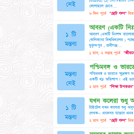
retired) (১) সেপ্টেম্বরের শে
নেই
কোলাহলে মেতে....
৬ দিন পূর্বে
"ছোট গল্প"
বিভা
আবরণ (একটি নিঃশ
১ টি
আবরণ (একটি নিঃশব্দ ভালোবাসা
(কলিকাতা বিশ্ববিদ্যালয় ) প
মন্তব্য
মুকুন্দপুর , রানীগঞ্জ....
১ মাস, ২ সপ্তাহ পূর্বে
"জীবনে
পশ্চিমবঙ্গ ও ভারতে 
মন্তব্য
পশ্চিমবঙ্গ ও ভারতে ক্ষুদ্রঋণ
একটি বড় অভিশাপ ৷ এই গুলো 
নেই
২ মাস পূর্বে
"শিক্ষা উপকরন"
যখন কলেরা শুধু অ
১ টি
টাইটেল যখন কলেরা শুধু অসু
লেখক-: প্রফেসর ডাক্তার প্রনব 
মন্তব্য
২ মাস পূর্বে
"ছোট গল্প"
বিভা