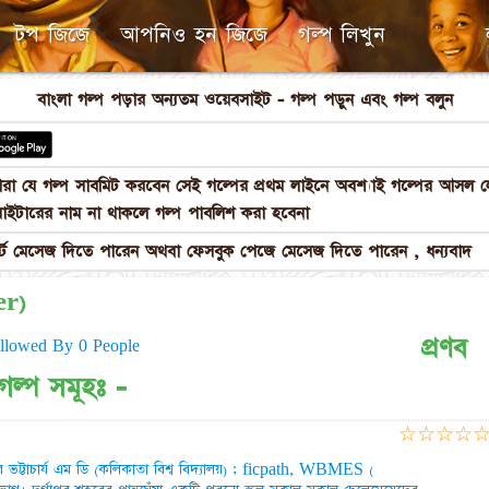
টপ জিজে
আপনিও হন জিজে
গল্প লিখুন
বাংলা গল্প পড়ার অন্যতম ওয়েবসাইট - গল্প পড়ুন এবং গল্প বলুন
পনারা যে গল্প সাবমিট করবেন সেই গল্পের প্রথম লাইনে অবশ্যাই গল্পের আস
াইটারের নাম না থাকলে গল্প পাবলিশ করা হবেনা
 মেসেজ দিতে পারেন অথবা ফেসবুক পেজে মেসেজ দিতে পারেন , ধন্যবাদ
ser)
প্রণব
ollowed By 0 People
ত গল্প সমূহঃ -
☆
☆
☆
☆
র ভট্টাচার্য এম ডি (কলিকাতা বিশ্ব বিদ্যালয়) ; ficpath, WBMES (