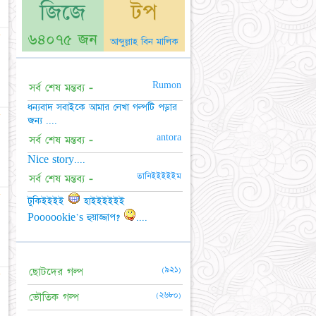
জিজে
টপ
☆
৬৪০৭৫ জন
আব্দুল্লাহ বিন মালিক
Rumon
সর্ব শেষ মন্তব্য -
ধন্যবাদ সবাইকে আমার লেখা গল্পটি পড়ার
☆
জন্য ....
antora
সর্ব শেষ মন্তব্য -
Nice story....
তানিইইইইইম
সর্ব শেষ মন্তব্য -
☆
টুকিইইইই
হাইইইইইই
Poooookie's হুয়াজ্জাপ?
....
(৯২১)
ছোটদের গল্প
☆
(২৬৮০)
ভৌতিক গল্প