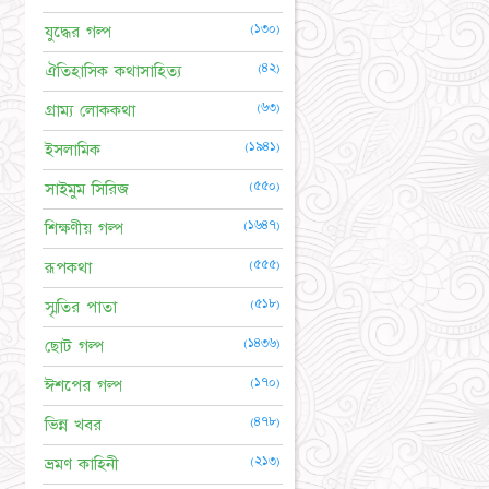
(১৩০)
যুদ্ধের গল্প
(৪২)
ঐতিহাসিক কথাসাহিত্য
(৬৩)
গ্রাম্য লোককথা
(১৯৪১)
ইসলামিক
(৫৫০)
সাইমুম সিরিজ
(১৬৪৭)
শিক্ষণীয় গল্প
(৫৫৫)
রূপকথা
(৫১৮)
স্মৃতির পাতা
(১৪৩৬)
ছোট গল্প
(১৭০)
ঈশপের গল্প
(৪৭৮)
ভিন্ন খবর
(২১৩)
ভ্রমণ কাহিনী