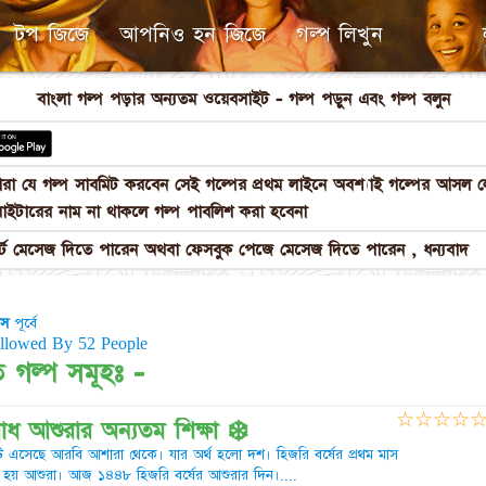
টপ জিজে
আপনিও হন জিজে
গল্প লিখুন
বাংলা গল্প পড়ার অন্যতম ওয়েবসাইট - গল্প পড়ুন এবং গল্প বলুন
পনারা যে গল্প সাবমিট করবেন সেই গল্পের প্রথম লাইনে অবশ্যাই গল্পের আস
াইটারের নাম না থাকলে গল্প পাবলিশ করা হবেনা
 মেসেজ দিতে পারেন অথবা ফেসবুক পেজে মেসেজ দিতে পারেন , ধন্যবাদ
াস
পূর্বে
ollowed By 52 People
 গল্প সমূহঃ -
☆
☆
☆
☆
্রবোধ আশুরার অন্যতম শিক্ষা ❄️
দটি এসেছে আরবি আশারা থেকে। যার অর্থ হলো দশ। হিজরি বর্ষের প্রথম মাস
হয় আশুরা। আজ ১৪৪৮ হিজরি বর্ষের আশুরার দিন।....