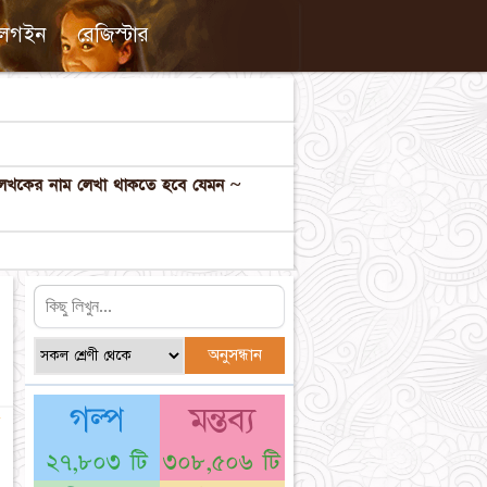
লগইন
রেজিস্টার
ল লেখকের নাম লেখা থাকতে হবে যেমন ~
গল্প
মন্তব্য
☆
২৭,৮০৩ টি
৩০৮,৫০৬ টি