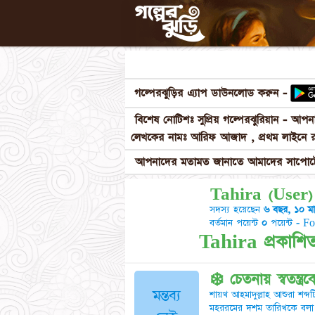
গল্পেরঝুড়ির এ্যাপ ডাউনলোড করুন -
বিশেষ নোটিশঃ সুপ্রিয় গল্পেরঝুরিয়ান - আ
লেখকের নামঃ আরিফ আজাদ , প্রথম লাইনে র
আপনাদের মতামত জানাতে আমাদের সাপোর্টে
Tahira (User)
সদস্য হয়েছেন
৬ বছর, ১০ ম
বর্তমান পয়েন্ট
০
পয়েন্ট - F
Tahira প্রকাশিত
❄️ চেতনায় স্বতন্ত
মন্তব্য
শায়খ আহমাদুল্লাহ আশুরা শব্
মহররমের দশম তারিখকে বলা 