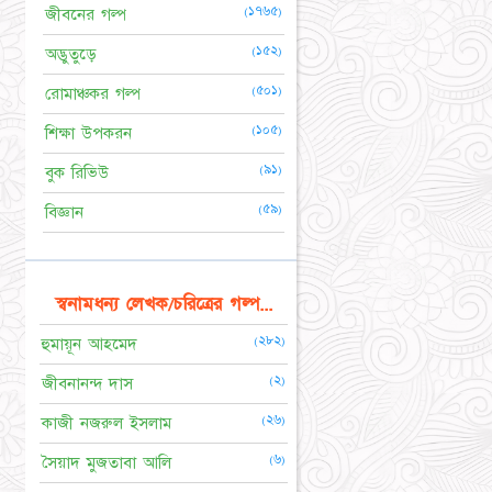
(১৭৬৫)
জীবনের গল্প
(১৫২)
অদ্ভুতুড়ে
(৫০১)
রোমাঞ্চকর গল্প
(১০৫)
শিক্ষা উপকরন
(৯১)
বুক রিভিউ
(৫৯)
বিজ্ঞান
স্বনামধন্য লেখক/চরিত্রের গল্প...
(২৮২)
হুমায়ূন আহমেদ
(২)
জীবনানন্দ দাস
(২৬)
কাজী নজরুল ইসলাম
(৬)
সৈয়াদ মুজতাবা আলি