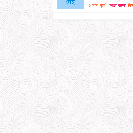
নেই
২ মাস পূর্বে
"সত্য ঘটনা"
বিভ