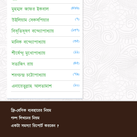
(৪৬৬)
মুহম্মদ জাফর ইকবাল
(৭)
উইলিয়াম সেকসপিয়ার
(১৩৭)
বিভূতিভূষণ বন্দ্যোপাধ্যায়
(৩৫)
মানিক বন্দ্যোপাধ্যায়
(১১)
শীর্ষেন্দু মুখোপাধ্যায়
(৪৫)
সত্যজিৎ রায়
(৭৯)
শরৎচন্দ্র চট্টোপাধ্যায়
(১০)
এনায়েতুল্লাহ আলতামাশ
ফ্রি-বেসিক ব্যবহারের নিয়ম
গল্প লিখনের নিয়ম
একটা সমস্যা রিপোর্ট করবেন ?