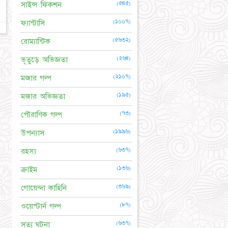
(৫৪৫)
সাইন্স ফিকশন
(১০০৭)
ফ্যান্টাসি
(৫৬৩২)
রোম্যান্টিক
(২৬৪)
ভূতুড়ে অভিজ্ঞতা
(২১০৭)
মজার গল্প
(১৯৫)
মজার অভিজ্ঞতা
(৭৩)
পৌরাণিক গল্প
(১৯৯৬)
উপন্যাস
(৬৩৭)
রহস্য
(১৩৬)
ক্রাইম
(৩৬৯)
গোয়েন্দা কাহিনি
(৮৭)
ওয়েস্টার্ন গল্প
(৬৩৭)
সত্য ঘটনা