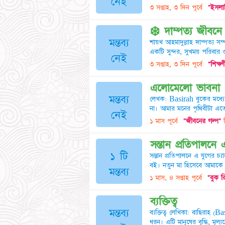
নেই
৩ সপ্তাহ, ৩ দিন পূর্বে
"ইসলা
❄️ দাম্পত্য জীবনে
মন্তব্য
শায়খ আহমাদুল্লাহ দাম্পত্য সম
একটি সুন্দর, সুখময় পরিবার 
নেই
৩ সপ্তাহ, ৩ দিন পূর্বে
"শিক্ষণ
এলোমেলো ভাবনা
মন্তব্য
লেখক: Basirah বুকের মধ্যে 
না। আমার মনের পৃথিবীটা এতো 
নেই
১ মাস পূর্বে
"জীবনের গল্প"
ব
সন্তান প্রতিপালনে এ
১ টি
সন্তান প্রতিপালনে এ যুগের চ
বই। নতুন মা হিসেবে আমাকে 
মন্তব্য
১ মাস, ৪ সপ্তাহ পূর্বে
"বুক র
ব্যক্তিত্ব
মন্তব্য
ব্যক্তিত্ব লেখিকা: বাছিরাহ (B
ধরন। এটি মানুষের বুদ্ধি, মূল্