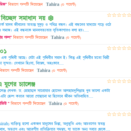
মিক"
বিভাগে গল্পটি দিয়েছেন
Tahira
(০ পয়েন্ট)
☆
☆
☆
☆
 বিচ্ছেদ সমাধান নয় ❄️
্পর্ক মানব জীবনের অত্যন্ত সুদৃঢ় ও পবিত্র বন্ধন। এই বন্ধনের মাধ্যমে গড়ে ওঠে
ও সমাজ। এই বন্ধনকে মানবসভ্যতার সূতিকাগারও বলা হয়।....
ীয় গল্প"
বিভাগে গল্পটি দিয়েছেন
Tahira
(০ পয়েন্ট)
☆
☆
☆
☆
 ০১
এক পৃথিবী আছে। যেটা এই পৃথিবীর সমান ই। কিন্তু এই পৃথিবীর মতো বিশ্রী
সুন্দর। সেখানে হিংসা, বিদ্বেষ, অহংকার....
িভাগে গল্পটি দিয়েছেন
Tahira
(০ পয়েন্ট)
☆
☆
☆
☆
 যুগের চ্যালেঞ্জ
্যালেঞ্জ লেখক: ড. মোহাম্মদ সারোয়ার হোসেন আলহামদুলিল্লাহ খুব ভালো একটা
এটা হেল্প করবে আরো গোছানো মা হিসেবে জীবন অতিবাহিত....
িভিউ "
বিভাগে গল্পটি দিয়েছেন
Tahira
(০ পয়েন্ট)
☆
☆
☆
☆
asirah) ব্যক্তিত্ব হলো একজন মানুষের চিন্তা, অনুভূতি এবং আচরণের স্বতন্ত্র
যবোধ, অভ্যাস এবং আবেগীয় প্রতিক্রিয়ার সমন্বয়, যা তাকে অন্য সবার থেকে....