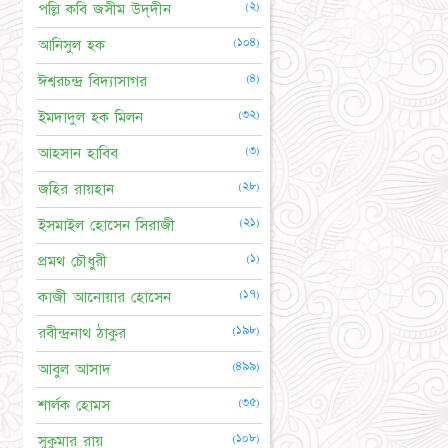
(২)
পল্লি কবি জসীম উদ্‌দীন
(১০৪)
আনিসুল হক
(৪)
ঈশ্বরচন্দ্র বিদ্যাসাগর
(৩২)
ইমদাদুল হক মিলন
(৩)
আহসান হাবিব
(২৮)
জহির রায়হান
(২১)
ইসমাইল হোসেন সিরাজী
(১)
প্রমথ চৌধুরী
(১৭)
কাজী আনোয়ার হোসেন
(১৯৮)
রবীন্দ্রনাথ ঠাকুর
(৪৯৯)
আবুল আসাদ
(৩৫)
শার্লক হোমস
(১০৮)
সুকুমার রায়