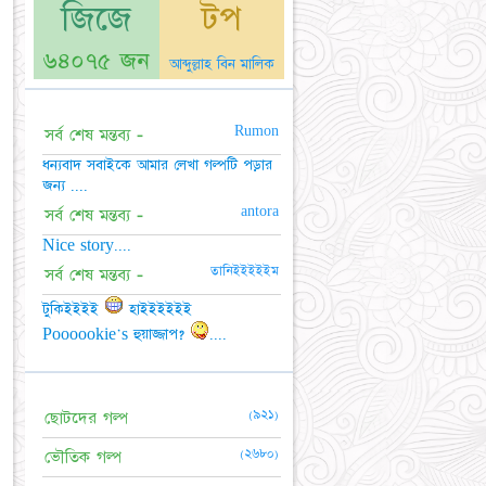
জিজে
টপ
৬৪০৭৫ জন
আব্দুল্লাহ বিন মালিক
Rumon
সর্ব শেষ মন্তব্য -
ধন্যবাদ সবাইকে আমার লেখা গল্পটি পড়ার
জন্য ....
antora
সর্ব শেষ মন্তব্য -
Nice story....
তানিইইইইইম
সর্ব শেষ মন্তব্য -
টুকিইইইই
হাইইইইইই
Poooookie's হুয়াজ্জাপ?
....
(৯২১)
ছোটদের গল্প
(২৬৮০)
ভৌতিক গল্প