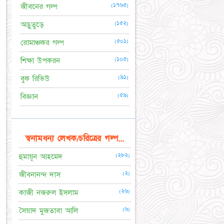
(১৭৬৫)
জীবনের গল্প
(১৫২)
অদ্ভুতুড়ে
(৫০১)
রোমাঞ্চকর গল্প
(১০৫)
শিক্ষা উপকরন
(৯১)
বুক রিভিউ
(৫৯)
বিজ্ঞান
স্বনামধন্য লেখক/চরিত্রের গল্প...
(২৮২)
হুমায়ূন আহমেদ
(২)
জীবনানন্দ দাস
(২৬)
কাজী নজরুল ইসলাম
(৬)
সৈয়াদ মুজতাবা আলি