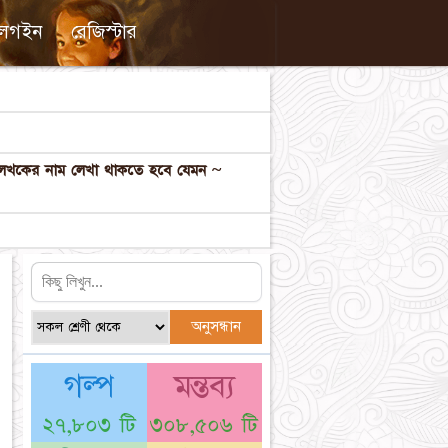
লগইন
রেজিস্টার
ল লেখকের নাম লেখা থাকতে হবে যেমন ~
গল্প
মন্তব্য
২৭,৮০৩ টি
৩০৮,৫০৬ টি