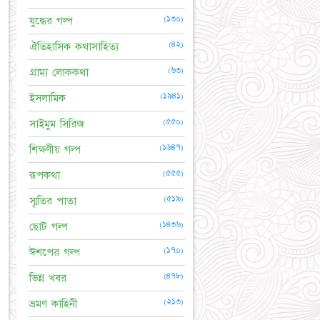
(১৩০)
যুদ্ধের গল্প
(৪২)
ঐতিহাসিক কথাসাহিত্য
(৬৩)
গ্রাম্য লোককথা
(১৯৪১)
ইসলামিক
(৫৫০)
সাইমুম সিরিজ
(১৬৪৭)
শিক্ষণীয় গল্প
(৫৫৫)
রূপকথা
(৫১৯)
স্মৃতির পাতা
(১৪৩৬)
ছোট গল্প
(১৭০)
ঈশপের গল্প
(৪৭৮)
ভিন্ন খবর
(২১৩)
ভ্রমণ কাহিনী