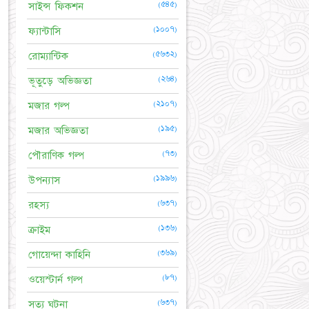
(৫৪৫)
সাইন্স ফিকশন
(১০০৭)
ফ্যান্টাসি
(৫৬৩২)
রোম্যান্টিক
(২৬৪)
ভূতুড়ে অভিজ্ঞতা
(২১০৭)
মজার গল্প
(১৯৫)
মজার অভিজ্ঞতা
(৭৩)
পৌরাণিক গল্প
(১৯৯৬)
উপন্যাস
(৬৩৭)
রহস্য
(১৩৬)
ক্রাইম
(৩৬৯)
গোয়েন্দা কাহিনি
(৮৭)
ওয়েস্টার্ন গল্প
(৬৩৭)
সত্য ঘটনা