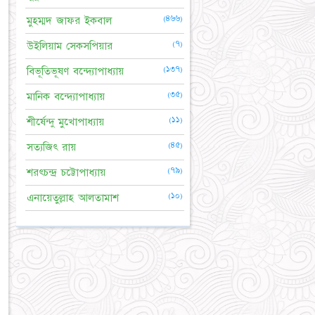
(৪৬৬)
মুহম্মদ জাফর ইকবাল
(৭)
উইলিয়াম সেকসপিয়ার
(১৩৭)
বিভূতিভূষণ বন্দ্যোপাধ্যায়
(৩৫)
মানিক বন্দ্যোপাধ্যায়
(১১)
শীর্ষেন্দু মুখোপাধ্যায়
(৪৫)
সত্যজিৎ রায়
(৭৯)
শরৎচন্দ্র চট্টোপাধ্যায়
(১০)
এনায়েতুল্লাহ আলতামাশ