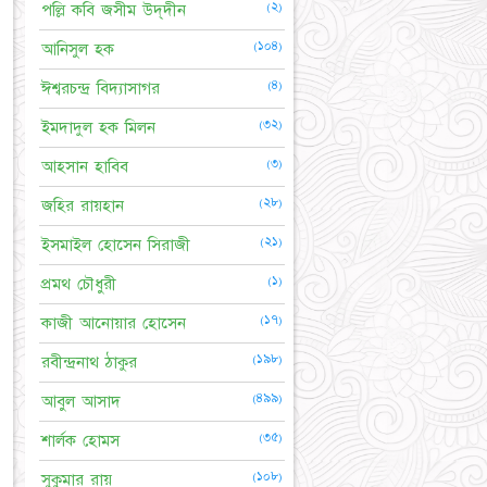
(২)
পল্লি কবি জসীম উদ্‌দীন
(১০৪)
আনিসুল হক
(৪)
ঈশ্বরচন্দ্র বিদ্যাসাগর
(৩২)
ইমদাদুল হক মিলন
(৩)
আহসান হাবিব
(২৮)
জহির রায়হান
(২১)
ইসমাইল হোসেন সিরাজী
(১)
প্রমথ চৌধুরী
(১৭)
কাজী আনোয়ার হোসেন
(১৯৮)
রবীন্দ্রনাথ ঠাকুর
(৪৯৯)
আবুল আসাদ
(৩৫)
শার্লক হোমস
(১০৮)
সুকুমার রায়