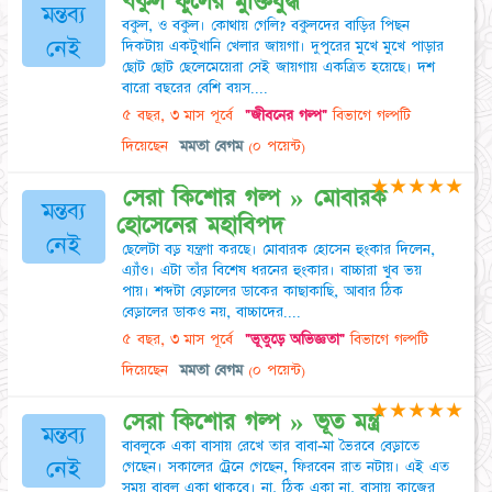
বকুল ফুলের মুক্তিযুদ্ধ
মন্তব্য
বকুল, ও বকুল। কোথায় গেলি? বকুলদের বাড়ির পিছন
নেই
দিকটায় একটুখানি খেলার জায়গা। দুপুরের মুখে মুখে পাড়ার
ছোট ছোট ছেলেমেয়েরা সেই জায়গায় একত্রিত হয়েছে। দশ
বারো বছরের বেশি বয়স....
৫ বছর, ৩ মাস পূর্বে
"জীবনের গল্প"
বিভাগে গল্পটি
দিয়েছেন
মমতা বেগম
(০ পয়েন্ট)
★
★
★
★
★
সেরা কিশোর গল্প » মোবারক
মন্তব্য
হোসেনের মহাবিপদ
নেই
ছেলেটা বড় যন্ত্রণা করছে। মোবারক হোসেন হুংকার দিলেন,
এ্যাঁও। এটা তাঁর বিশেষ ধরনের হুংকার। বাচ্চারা খুব ভয়
পায়। শব্দটা বেড়ালের ডাকের কাছাকাছি, আবার ঠিক
বেড়ালের ডাকও নয়, বাচ্চাদের....
৫ বছর, ৩ মাস পূর্বে
"ভূতুড়ে অভিজ্ঞতা"
বিভাগে গল্পটি
দিয়েছেন
মমতা বেগম
(০ পয়েন্ট)
★
★
★
★
★
সেরা কিশোর গল্প » ভূত মন্ত্র
মন্তব্য
বাবলুকে একা বাসায় রেখে তার বাবা-মা ভৈরবে বেড়াতে
নেই
গেছেন। সকালের ট্রেনে গেছেন, ফিরবেন রাত নটায়। এই এত
সময় বাবলু একা থাকবে। না, ঠিক একা না, বাসায় কাজের