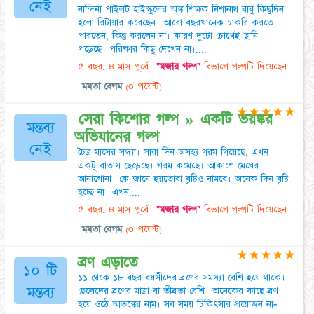
নেই
নান্দিনা পাইলট হাইস্কুলের অঙ্ক শিক্ষক নিশানাথ বাবু কিছুদিন
হলো রিটায়ার করেছেন। আরো বছরখানেক চাকরি করতে
পারতেন, কিন্তু করলেন না। কারণ দুটো চোখেই ছানি
পড়েছে। পরিষ্কার কিছু দেখেন না।....
৫ বছর, ৪ মাস পূর্বে
"মজার গল্প"
বিভাগে গল্পটি দিয়েছেন
মমতা বেগম
(০ পয়েন্ট)
★
★
★
★
★
সেরা কিশোর গল্প » একটি ভয়ঙ্কর
মন্তব্য
অভিযানের গল্প
নেই
চৈত্র মাসের সন্ধ্যা। সারা দিন অসহ্য গরম গিয়েছে, এখন
একটু বাতাস ছেড়েছে। গরম কমেছে। আকাশে মেঘের
আনাগোনা। কে জানে হয়তোবা বৃষ্টিও নামবে। অনেক দিন বৃষ্টি
হচ্ছে না। এখন....
৫ বছর, ৪ মাস পূর্বে
"মজার গল্প"
বিভাগে গল্পটি দিয়েছেন
মমতা বেগম
(০ পয়েন্ট)
★
★
★
★
★
ব্রণ এড়াতে
১০ টি
১১ থেকে ১৮ বছর বয়সীদের ব্রণের সমস্যা বেশি হয়ে থাকে।
মন্তব্য
ছেলেদের ব্রণের মাত্রা বা তীব্রতা বেশি। অনেকের কাছে ব্রণ
হয়ে ওঠে আতঙ্কের নাম। সব সময় চিকিৎসার প্রয়োজন না-