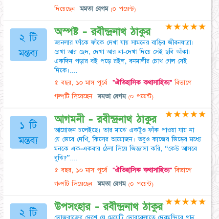
দিয়েছেন
মমতা বেগম
(০ পয়েন্ট)
★
★
★
★
★
অস্পষ্ট - রবীন্দ্রনাথ ঠাকুর
২ টি
জানলার ফাঁকে ফাঁকে দেখা যায় সামনের বাড়ির জীবনযাত্রা।
মন্তব্য
রেখা আর ছেদ, দেখা আর না-দেখা দিয়ে সেই ছবি আঁকা।
একদিন পড়ার বই পড়ে রইল, বনমালীর চোখ গেল সেই
দিকে।....
৫ বছর, ১০ মাস পূর্বে
"ঐতিহাসিক কথাসাহিত্য"
বিভাগে
গল্পটি দিয়েছেন
মমতা বেগম
(০ পয়েন্ট)
★
★
★
★
★
আগমনী - রবীন্দ্রনাথ ঠাকুর
১ টি
আয়োজন চলেইছে। তার মাঝে একটুও ফাঁক পাওয়া যায় না
মন্তব্য
যে ভেবে দেখি, কিসের আয়োজন। তবুও কাজের ভিড়ের মধ্যে
মনকে এক-একবার ঠেলা দিয়ে জিজ্ঞাসা করি, “কেউ আসবে
বুঝি?”....
৫ বছর, ১০ মাস পূর্বে
"ঐতিহাসিক কথাসাহিত্য"
বিভাগে
গল্পটি দিয়েছেন
মমতা বেগম
(০ পয়েন্ট)
★
★
★
★
★
উপসংহার - রবীন্দ্রনাথ ঠাকুর
২ টি
ভোজরাজের দেশে যে মেয়েটি ভোরবেলাতে দেবমন্দিরে গান