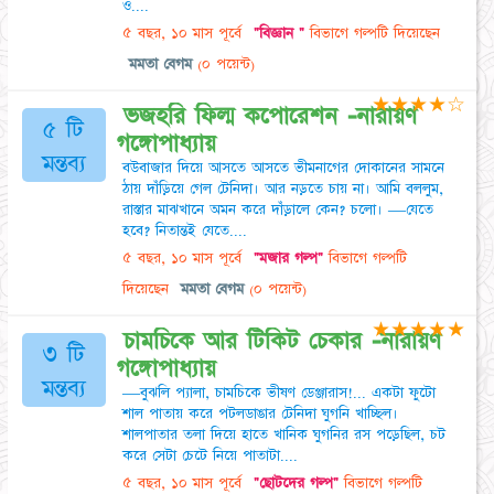
ও....
৫ বছর, ১০ মাস পূর্বে
"বিজ্ঞান "
বিভাগে গল্পটি দিয়েছেন
মমতা বেগম
(০ পয়েন্ট)
★
★
★
★
☆
ভজহরি ফিল্ম কপোরেশন -নারায়ণ
৫ টি
গঙ্গোপাধ্যায়
মন্তব্য
বউবাজার দিয়ে আসতে আসতে ভীমনাগের দোকানের সামনে
ঠায় দাঁড়িয়ে গেল টেনিদা। আর নড়তে চায় না। আমি বললুম,
রাস্তার মাঝখানে অমন করে দাঁড়ালে কেন? চলো। —যেতে
হবে? নিতান্তই যেতে....
৫ বছর, ১০ মাস পূর্বে
"মজার গল্প"
বিভাগে গল্পটি
দিয়েছেন
মমতা বেগম
(০ পয়েন্ট)
★
★
★
★
★
চামচিকে আর টিকিট চেকার -নারায়ণ
৩ টি
গঙ্গোপাধ্যায়
মন্তব্য
—বুঝলি প্যালা, চামচিকে ভীষণ ডেঞ্জারাস!... একটা ফুটো
শাল পাতায় করে পটলডাঙার টেনিদা ঘুগনি খাচ্ছিল।
শালপাতার তলা দিয়ে হাতে খানিক ঘুগনির রস পড়েছিল, চট
করে সেটা চেটে নিয়ে পাতাটা....
৫ বছর, ১০ মাস পূর্বে
"ছোটদের গল্প"
বিভাগে গল্পটি