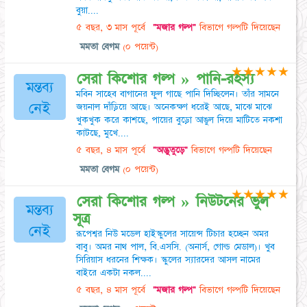
বুয়া....
৫ বছর, ৩ মাস পূর্বে
"মজার গল্প"
বিভাগে গল্পটি দিয়েছেন
মমতা বেগম
(০ পয়েন্ট)
★
★
★
★
★
সেরা কিশোর গল্প » পানি-রহস্য
মন্তব্য
মবিন সাহেব বাগানের ফুল গাছে পানি দিচ্ছিলেন। তাঁর সামনে
নেই
জয়নাল দাঁড়িয়ে আছে। অনেকক্ষণ ধরেই আছে, মাঝে মাঝে
খুকখুক করে কাশছে, পায়ের বুড়ো আঙুল দিয়ে মাটিতে নকশা
কাটছে, মুখে....
৫ বছর, ৪ মাস পূর্বে
"অদ্ভুতুড়ে"
বিভাগে গল্পটি দিয়েছেন
মমতা বেগম
(০ পয়েন্ট)
★
★
★
★
★
সেরা কিশোর গল্প » নিউটনের ভুল
মন্তব্য
সূত্র
নেই
রূপেশ্বর নিউ মডেল হাইস্কুলের সায়েন্স টিচার হচ্ছেন অমর
বাবু। অমর নাথ পাল, বি.এসসি. (অনার্স, গোল্ড মেডাল)। খুব
সিরিয়াস ধরনের শিক্ষক। স্কুলের স্যারদের আসল নামের
বাইরে একটা নকল....
৫ বছর, ৪ মাস পূর্বে
"মজার গল্প"
বিভাগে গল্পটি দিয়েছেন