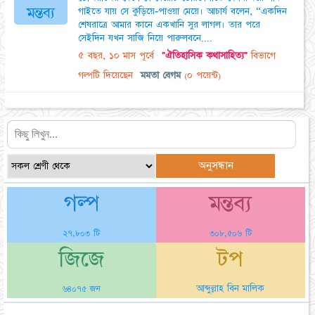
মন্তব্য
গাইতে যায় সে কুড়িয়ে-পাওয়া মেয়ে। আচার্য বলেন, “একদিন
শেষরাত্রে আমার কানে একখানি সুর লাগল। তার পরে
সেইদিন যখন সাজি নিয়ে পারুলবনে....
৫ বছর, ১০ মাস পূর্বে
"ঐতিহাসিক কথাসাহিত্য"
বিভাগে
গল্পটি দিয়েছেন
মমতা বেগম
(০ পয়েন্ট)
গল্প
মন্তব্য
২৭,৮০৩ টি
৩০৮,৫০৬ টি
জিজে
টপ
আব্দুল্লাহ বিন মালিক
৬৪০৭৫ জন