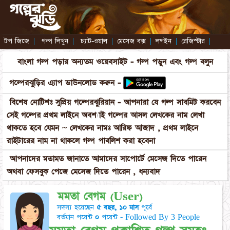
টপ জিজে
|
গল্প লিখুন
|
চ্যাট-ওয়াল
|
মেসেজ বক্স
|
লগইন
|
রেজিস্টার
|
বাংলা গল্প পড়ার অন্যতম ওয়েবসাইট - গল্প পড়ুন এবং গল্প বলুন
গল্পেরঝুড়ির এ্যাপ ডাউনলোড করুন -
বিশেষ নোটিশঃ সুপ্রিয় গল্পেরঝুরিয়ান - আপনারা যে গল্প সাবমিট করবেন
সেই গল্পের প্রথম লাইনে অবশ্যাই গল্পের আসল লেখকের নাম লেখা
থাকতে হবে যেমন ~ লেখকের নামঃ আরিফ আজাদ , প্রথম লাইনে
রাইটারের নাম না থাকলে গল্প পাবলিশ করা হবেনা
আপনাদের মতামত জানাতে আমাদের সাপোর্টে মেসেজ দিতে পারেন
অথবা ফেসবুক পেজে মেসেজ দিতে পারেন , ধন্যবাদ
মমতা বেগম (User)
সদস্য হয়েছেন
৫ বছর, ১০ মাস
পূর্বে
বর্তমান পয়েন্ট
০
পয়েন্ট - Followed By 3 People