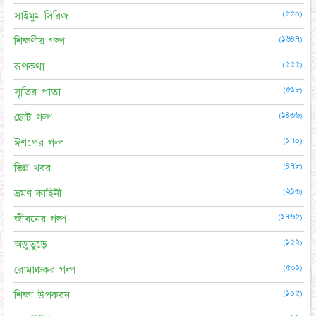
(৫৫০)
সাইমুম সিরিজ
(১৬৪৭)
শিক্ষণীয় গল্প
(৫৫৫)
রূপকথা
(৫১৮)
স্মৃতির পাতা
(১৪৩৬)
ছোট গল্প
(১৭০)
ঈশপের গল্প
(৪৭৮)
ভিন্ন খবর
(২১৩)
ভ্রমণ কাহিনী
(১৭৬৫)
জীবনের গল্প
(১৫২)
অদ্ভুতুড়ে
(৫০১)
রোমাঞ্চকর গল্প
(১০৫)
শিক্ষা উপকরন