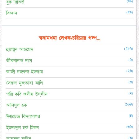
(৯১)
বুক রিভিউ
(৫৯)
বিজ্ঞান
স্বনামধন্য লেখক/চরিত্রের গল্প...
(২৮২)
হুমায়ূন আহমেদ
(২)
জীবনানন্দ দাস
(২৬)
কাজী নজরুল ইসলাম
(৬)
সৈয়াদ মুজতাবা আলি
(২)
পল্লি কবি জসীম উদ্‌দীন
(১০৪)
আনিসুল হক
(৪)
ঈশ্বরচন্দ্র বিদ্যাসাগর
(৩২)
ইমদাদুল হক মিলন
(৩)
আহসান হাবিব