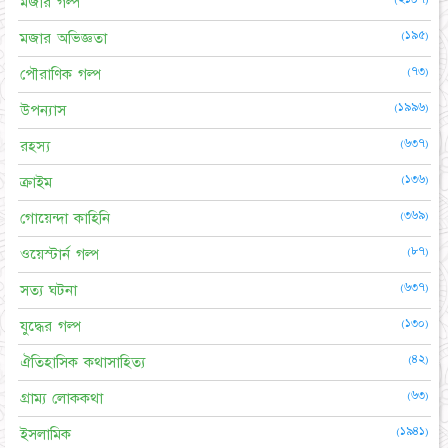
মজার গল্প
(১৯৫)
মজার অভিজ্ঞতা
(৭৩)
পৌরাণিক গল্প
(১৯৯৬)
উপন্যাস
(৬৩৭)
রহস্য
(১৩৬)
ক্রাইম
(৩৬৯)
গোয়েন্দা কাহিনি
(৮৭)
ওয়েস্টার্ন গল্প
(৬৩৭)
সত্য ঘটনা
(১৩০)
যুদ্ধের গল্প
(৪২)
ঐতিহাসিক কথাসাহিত্য
(৬৩)
গ্রাম্য লোককথা
(১৯৪১)
ইসলামিক