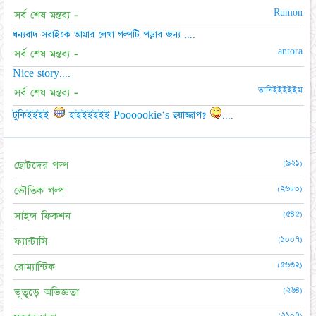
Rumon
সর্ব শেষ মন্তব্য -
ধন্যবাদ সবাইকে আমার লেখা গল্পটি পড়ার জন্য ....
antora
সর্ব শেষ মন্তব্য -
Nice story....
তানিইইইইইম
সর্ব শেষ মন্তব্য -
টুকিইইইই
হাইইইইইই Poooookie's হুয়াজ্জাপ?
....
(৯২১)
ছোটদের গল্প
(২৬৮০)
ভৌতিক গল্প
(৫৪৫)
সাইন্স ফিকশন
(১০০৭)
ফ্যান্টাসি
(৫৬৩২)
রোম্যান্টিক
(২৬৪)
ভূতুড়ে অভিজ্ঞতা
(২১০৭)