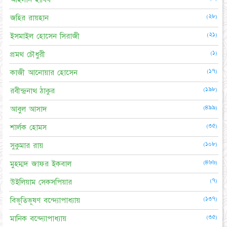
(২৮)
জহির রায়হান
(২১)
ইসমাইল হোসেন সিরাজী
(১)
প্রমথ চৌধুরী
(১৭)
কাজী আনোয়ার হোসেন
(১৯৮)
রবীন্দ্রনাথ ঠাকুর
(৪৯৯)
আবুল আসাদ
(৩৫)
শার্লক হোমস
(১০৮)
সুকুমার রায়
(৪৬৬)
মুহম্মদ জাফর ইকবাল
(৭)
উইলিয়াম সেকসপিয়ার
(১৩৭)
বিভূতিভূষণ বন্দ্যোপাধ্যায়
(৩৫)
মানিক বন্দ্যোপাধ্যায়