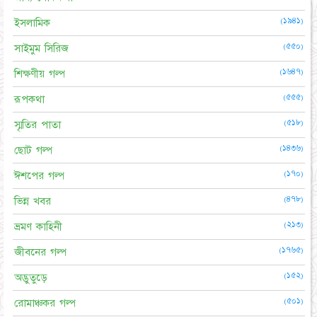
(১৯৪১)
ইসলামিক
(৫৫০)
সাইমুম সিরিজ
(১৬৪৭)
শিক্ষণীয় গল্প
(৫৫৫)
রূপকথা
(৫১৮)
স্মৃতির পাতা
(১৪৩৬)
ছোট গল্প
(১৭০)
ঈশপের গল্প
(৪৭৮)
ভিন্ন খবর
(২১৩)
ভ্রমণ কাহিনী
(১৭৬৫)
জীবনের গল্প
(১৫২)
অদ্ভুতুড়ে
(৫০১)
রোমাঞ্চকর গল্প