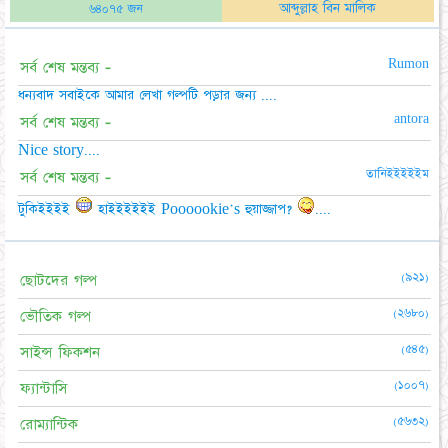
আব্দুল্লাহ বিন মালিক
৬৪০৭৫ জন
Rumon
সর্ব শেষ মন্তব্য -
ধন্যবাদ সবাইকে আমার লেখা গল্পটি পড়ার জন্য ....
antora
সর্ব শেষ মন্তব্য -
Nice story....
তানিইইইইইম
সর্ব শেষ মন্তব্য -
টুকিইইইই
হাইইইইইই Poooookie's হুয়াজ্জাপ?
....
(৯২১)
ছোটদের গল্প
(২৬৮০)
ভৌতিক গল্প
(৫৪৫)
সাইন্স ফিকশন
(১০০৭)
ফ্যান্টাসি
(৫৬৩২)
রোম্যান্টিক