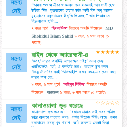
মন্তব্য
“আমরা প্ৰথমে নীরব থাকলেও পরে সকলেই তার দাবী হেসে
নেই
উড়িয়ে দিই। মুহাম্মাদের চাচাত ভাই আলী বিন আবু তালেব
মুহাম্মাদের নবুওয়াতের স্বীকৃতি দিয়েছে।” তাঁর পিতার সে
বিদ্রুপাতক হাসি....
৭ বছর পূর্বে
"ইসলামিক"
বিভাগে গল্পটি দিয়েছেন
MD
Shohidul Islam Sahid
৯ বছর, ৬ মাস আগে
(০
পয়েন্ট)
★
★
★
★
★
রাইন থেকে অ্যারেন্ডসী-৪
মন্তব্য
‘৪০২’ নাম্বার কক্ষটিই আপনাদের চাই?’ বলল ডেস্ক
নেই
এ্যাসিস্টেন্ট। ‘হ্যাঁ, ঐ কক্ষটাই চাই।’ আহমদ মুসা বলল।
‘কিন্তু ঐ সারির সবই ভিভিআইপি কক্ষ। ৪০২-এর চেয়ে ৪০১
নাম্বার কক্ষ তো....
৯ বছর, ৬ মাস পূর্বে
"সাইমুম সিরিজ"
বিভাগে গল্পটি
দিয়েছেন
পারভেজ
৯ বছর, ৬ মাস আগে
(০ পয়েন্ট)
☆
☆
☆
☆
☆
কানাওয়ালা ভূত ধরেছে
মন্তব্য
কানাওয়ালা ভূত ধরেছে ৷ ৷ বিকালে মামাত ভাই খবর পাঠাল
নেই
ভাট্রা বাজারে যাওয়ার জন্য। একটা সিক্রেট মিটিং আছে। তখন
রাস্তাঘাটের অবস্থা খুব খারাপ। আমি ভাবলাম একটা রিক্সা