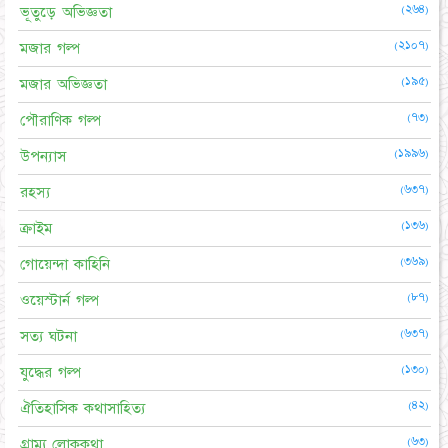
(২৬৪)
ভূতুড়ে অভিজ্ঞতা
(২১০৭)
মজার গল্প
(১৯৫)
মজার অভিজ্ঞতা
(৭৩)
পৌরাণিক গল্প
(১৯৯৬)
উপন্যাস
(৬৩৭)
রহস্য
(১৩৬)
ক্রাইম
(৩৬৯)
গোয়েন্দা কাহিনি
(৮৭)
ওয়েস্টার্ন গল্প
(৬৩৭)
সত্য ঘটনা
(১৩০)
যুদ্ধের গল্প
(৪২)
ঐতিহাসিক কথাসাহিত্য
(৬৩)
গ্রাম্য লোককথা