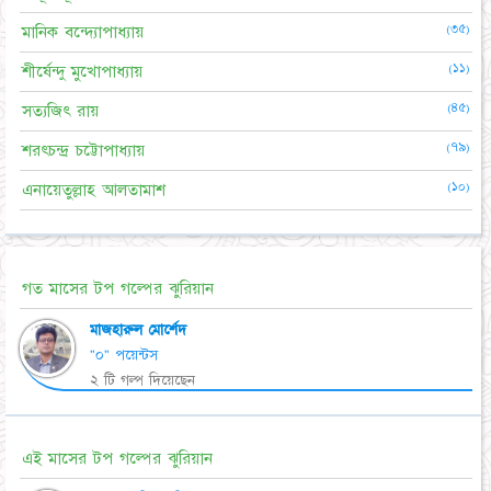
(৩৫)
মানিক বন্দ্যোপাধ্যায়
(১১)
শীর্ষেন্দু মুখোপাধ্যায়
(৪৫)
সত্যজিৎ রায়
(৭৯)
শরৎচন্দ্র চট্টোপাধ্যায়
(১০)
এনায়েতুল্লাহ আলতামাশ
গত মাসের টপ গল্পের ঝুরিয়ান
মাজহারুল মোর্শেদ
"০" পয়েন্টস
২ টি গল্প দিয়েছেন
এই মাসের টপ গল্পের ঝুরিয়ান