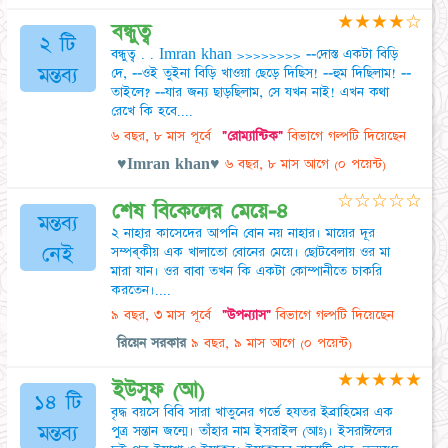
★
★
★
★
☆
বন্ধুত্ব
২ টি
বন্ধুত্ব . . Imran khan >>>>>>>> --দোস্ত একটা বিড়ি
মন্তব্য
দে, --ওই তুইনা বিড়ি খাওয়া ছেড়ে দিছিস! --হুম দিছিলাম! --
তাইলে? --যার জন্য ছাড়ছিলাম, সে যখন নাই! এখন কথা
রেখে কি হবে....
৬ বছর, ৮ মাস পূর্বে
"রোম্যান্টিক"
বিভাগে গল্পটি দিয়েছেন
♥Imran khan♥
৬ বছর, ৮ মাস আগে
(০ পয়েন্ট)
☆
☆
☆
☆
☆
শেষ বিকেলের মেয়ে-৪
মন্তব্য
২ নাহার কাসেদের আপনি বোন নয় নাহার। মায়ের দূর
নেই
সম্পৰ্কীয় এক খালাতো বোনের মেয়ে। ছােটবেলায় ওর মা
মারা যান। ওর বাবা তখন কি একটা কোম্পানীতে চাকরি
করতেন।....
৯ বছর, ৩ মাস পূর্বে
"উপন্যাস"
বিভাগে গল্পটি দিয়েছেন
রিয়েন সরকার
৯ বছর, ৯ মাস আগে
(০ পয়েন্ট)
★
★
★
★
★
ইউসুফ (আ)
১৪ টি
বৃদ্ধ বয়সে বিবি সারা খাতুনের গর্ভে হযতর ইব্রাহিমের এক
মন্তব্য
পুত্র সন্তান জন্মে। তাঁহার নাম ইসরাইল (আঃ)। ইসরাঈলের