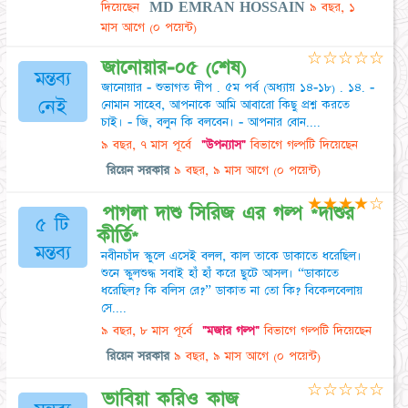
দিয়েছেন
MD EMRAN HOSSAIN
৯ বছর, ১
মাস আগে
(০ পয়েন্ট)
☆
☆
☆
☆
☆
জানোয়ার-০৫ (শেষ)
মন্তব্য
জানোয়ার - শুভাগত দীপ . ৫ম পর্ব (অধ্যায় ১৪-১৮) . ১৪. -
নেই
নোমান সাহেব, আপনাকে আমি আবারো কিছু প্রশ্ন করতে
চাই। - জি, বলুন কি বলবেন। - আপনার বোন....
৯ বছর, ৭ মাস পূর্বে
"উপন্যাস"
বিভাগে গল্পটি দিয়েছেন
রিয়েন সরকার
৯ বছর, ৯ মাস আগে
(০ পয়েন্ট)
★
★
★
★
☆
পাগলা দাশু সিরিজ এর গল্প *দাশুর
৫ টি
কীর্তি*
মন্তব্য
নবীনচাঁদ স্কুলে এসেই বলল, কাল তাকে ডাকাতে ধরেছিল।
শুনে স্কুলশুদ্ধ সবাই হাঁ হাঁ করে ছুটে আসল। “ডাকাতে
ধরেছিল? কি বলিস রে?” ডাকাত না তো কি? বিকেলবেলায়
সে....
৯ বছর, ৮ মাস পূর্বে
"মজার গল্প"
বিভাগে গল্পটি দিয়েছেন
রিয়েন সরকার
৯ বছর, ৯ মাস আগে
(০ পয়েন্ট)
☆
☆
☆
☆
☆
ভাবিয়া করিও কাজ