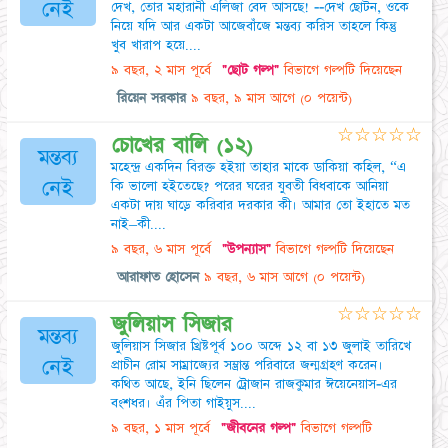
নেই
দেখ, তোর মহারানী এলিজা বেদ আসছে! --দেখ ছোটন, ওকে
নিয়ে যদি আর একটা আজেবাঁজে মন্তব্য করিস তাহলে কিন্তু
খুব খারাপ হয়ে....
৯ বছর, ২ মাস পূর্বে
"ছোট গল্প"
বিভাগে গল্পটি দিয়েছেন
রিয়েন সরকার
৯ বছর, ৯ মাস আগে
(০ পয়েন্ট)
☆
☆
☆
☆
☆
চোখের বালি (১২)
মন্তব্য
মহেন্দ্র একদিন বিরক্ত হইয়া তাহার মাকে ডাকিয়া কহিল, “এ
নেই
কি ভালো হইতেছে? পরের ঘরের যুবতী বিধবাকে আনিয়া
একটা দায় ঘাড়ে করিবার দরকার কী। আমার তো ইহাতে মত
নাই–কী....
৯ বছর, ৬ মাস পূর্বে
"উপন্যাস"
বিভাগে গল্পটি দিয়েছেন
আরাফাত হোসেন
৯ বছর, ৬ মাস আগে
(০ পয়েন্ট)
☆
☆
☆
☆
☆
জুলিয়াস সিজার
মন্তব্য
জুলিয়াস সিজার খ্রিষ্টপূর্ব ১০০ অব্দে ১২ বা ১৩ জুলাই তারিখে
নেই
প্রাচীন রোম সাম্রাজ্যের সম্ভ্রান্ত পরিবারে জন্মগ্রহণ করেন।
কথিত আছে, ইনি ছিলেন ট্রোজান রাজকুমার ঈয়েনেয়াস-এর
বংশধর। এঁর পিতা গাইয়ুস....
৯ বছর, ১ মাস পূর্বে
"জীবনের গল্প"
বিভাগে গল্পটি