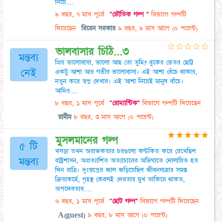
নিয়ে....
৯ বছর, ৭ মাস পূর্বে
"ভৌতিক গল্প "
বিভাগে গল্পটি
দিয়েছেন
রিয়েন সরকার
৯ বছর, ৯ মাস আগে
(০ পয়েন্ট)
☆
☆
☆
☆
☆
ভালবাসার চিঠি...৩
মন্তব্য
প্রিয় ভালোবাসা, ভালো আছ তো তুমি? বুকের ভেতর ছোট্ট
নেই
একটু আশা আর গভীর ভালোবাসা। এই আশা বেঁচে থাকার,
নতুন করে স্বপ্ন দেখার। এই আশা নিয়েই মানুষ বাঁচে।
আমিও....
৮ বছর, ১ মাস পূর্বে
"রোম্যান্টিক"
বিভাগে গল্পটি দিয়েছেন
রামীম
৮ বছর, ৩ মাস আগে
(০ পয়েন্ট)
★
★
★
★
★
মুসলমানের গল্প
৫ টি
খসড়া তখন অরাজকতার চরগুলো কণ্টকিত করে রেখেছিল
মন্তব্য
রাষ্ট্রশাসন, অপ্রত্যাশিত অত্যাচারের অভিঘাতে দোলায়িত হত
দিন রাত্রি। দুঃস্বপ্নের জাল জড়িয়েছিল জীবনযাত্রার সমস্ত
ক্রিয়াকর্মে, গৃহস্থ কেবলই দেবতার মুখ তাকিয়ে থাকত,
অপদেবতার....
৬ বছর, ১ মাস পূর্বে
"ছোট গল্প"
বিভাগে গল্পটি দিয়েছেন
A(guest)
৯ বছর, ৮ মাস আগে
(০ পয়েন্ট)