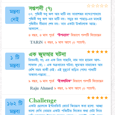
☆
☆
☆
☆
☆
সপ্তপদী (৭)
মন্তব্য
০৭. পৃথিবী শুধু জল আর মাটি নয় তারাশঙ্কর বন্দ্যোপাধ্যায়
নেই
পৃথিবী শুধু জল আর মাটি নয়। সমুদ্র বন পাহাড়-এর মধ্যেই
পৃথিবীর সীমানা শেষ নয়। তার একটা ঊর্ধ্বলোক আছে।
আকাশে....
৪ বছর, ৪ মাস পূর্বে
"উপন্যাস"
বিভাগে গল্পটি দিয়েছেন
TARiN
২ বছর, ৯ মাস আগে
(০ পয়েন্ট)
★
★
★
★
★
এক জুমআর ঘটনা
১ টি
প্রিয়নবী( সা) এর এক প্রিয় সাহাবি, নাম তার হামেদ আল-
মন্তব্য
লাফাফ (রা) । এক শুক্রবারের ঘটনা; জুমআর নামাজের আর
বেশি সময় বাকী নেই। এই মুহূর্তে বাড়ির পোষ্য গাধাটি
অজানা-গন্তব্যে....
৯ বছর, ৬ মাস পূর্বে
"ইসলামিক"
বিভাগে গল্পটি দিয়েছেন
Raju Ahmed
৯ বছর, ৬ মাস আগে
(০ পয়েন্ট)
★
★
★
★
★
Challenge
১৬২ টি
একটা ছেলেকে ইন্টারভিউ বোর্ডে জিজ্ঞেস করা হলো: আচ্ছা
মন্তব্য
বলো দেখি তোমার একটা পজিটিভ দিকের কথা যেটা দিয়ে