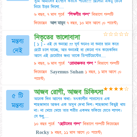
তুমি আমাদের ইম্প্রেস করতে পারো!!! ছেলেটা একটু ভেবে
নিয়ে উত্তর দিলো....
৬ বছর, ৭ মাস পূর্বে
"শিক্ষণীয় গল্প"
বিভাগে গল্পটি
দিয়েছেন
আল মামুন
৭ বছর, ১০ মাস আগে
(০ পয়েন্ট)
☆
☆
☆
☆
☆
নিভৃতের ভালোবাসা
মন্তব্য
[ ১ ] - এই যে শুনছো ?? তূর্য শুনেও না শুনার ভান করে
নেই
হেটে চলে যাচ্ছে, আর শুনবেই বা কেনো গত কয়েকদিন
আগে এই মেয়েটার জন্য তাকে ডিপার্টমেন্টের....
৯ বছর, ৬ মাস পূর্বে
"রোমাঞ্চকর গল্প "
বিভাগে গল্পটি
দিয়েছেন
Sayemus Suhan
১ বছর, ১ মাস আগে
(০
পয়েন্ট)
★
★
★
★
☆
আজব রোগী, আজব চিকিৎসা
৫ টি
অনেক দিন আগের কথা। তৎকালীন পারস্যের এক
মন্তব্য
শাহজাদার আজব এক অসুখ দেখা দিল। শাহজাদা কিছুই খায়
না। না খেয়ে খেয়ে তার শরীর একদম শুকিয়ে যেতে লাগল।
সে শুধু্....
১০ বছর পূর্বে
"ছোটদের গল্প"
বিভাগে গল্পটি দিয়েছেন
Rocky
৯ বছর, ১১ মাস আগে
(০ পয়েন্ট)