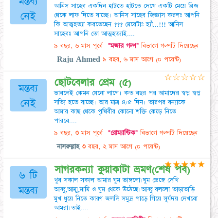
মন্তব্য
আনিস সাহেব একদিন হাটতে হাটতে দেখে একটি মেয়ে ব্রিজ
নেই
থেকে লাফ দিতে যাচ্ছে। আনিস সাহেব জিজ্ঞাস করলঃ আপনি
কি আত্মহত্যা করতেছেন ??? মেয়েটাঃ হ্যাঁ...!!! আনিস
সাহেবঃ আপনি তো আত্মহত্যাই....
৯ বছর, ৬ মাস পূর্বে
"মজার গল্প"
বিভাগে গল্পটি দিয়েছেন
Raju Ahmed
৯ বছর, ৬ মাস আগে
(০ পয়েন্ট)
☆
☆
☆
☆
☆
ছোটবেলার প্রেম (৫)
মন্তব্য
ভাবলেই কেমন যেনো লাগে। কত বছর পর আমাদের স্বপ্ন স্বপ্ন
নেই
সত্যি হতে যাচ্ছে। আর মাত্র ৪/৫ দিন। তারপর বন্যাকে
আমার কাছ থেকে পৃথিবীর কোনো শক্তি কেড়ে নিতে
পারবে....
৯ বছর, ৩ মাস পূর্বে
"রোম্যান্টিক"
বিভাগে গল্পটি দিয়েছেন
নাসরুল্লাহ
৩ বছর, ২ মাস আগে
(০ পয়েন্ট)
★
★
★
★
★
সাগরকন্যা কুয়াকাটা ভ্রমণ(শেষ পর্ব)
৬ টি
খুব সকাল সকাল আমার ঘুম ভাঙ্গলো।ঘুম ভেঙ্গে দেখি
মন্তব্য
আব্বু,আম্মু,মামি ও ঘুম থেকে উঠেছে।আব্বু বললো তাড়াতাড়ি
মুখ ধুয়ে নিতে কারণ জলদি সমুদ্র পাড়ে গিয়ে সূর্যদয় দেখবো
আমরা।তাই....