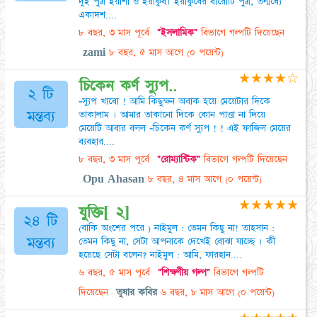
দুই পুত্র ইয়াশা ও ইয়াকুব। ইয়াকুবের বারোটি পুত্র, তন্মধ্যে
একাদশ....
৮ বছর, ৩ মাস পূর্বে
"ইসলামিক"
বিভাগে গল্পটি দিয়েছেন
zami
৮ বছর, ৫ মাস আগে
(০ পয়েন্ট)
★
★
★
★
☆
চিকেন কর্ণ স্যুপ..
২ টি
-স্যুপ খাবো ! আমি কিছুক্ষন অবাক হয়ে মেয়েটার দিকে
মন্তব্য
তাকালাম । আমার তাকানো দিকে কোন পাত্তা না দিয়ে
মেয়েটি আবার বলল -চিকেন কর্ণ স্যুপ ! ! এই ফাজিল মেয়ের
ব্যবহার....
৮ বছর, ৩ মাস পূর্বে
"রোম্যান্টিক"
বিভাগে গল্পটি দিয়েছেন
Opu Ahasan
৮ বছর, ৪ মাস আগে
(০ পয়েন্ট)
★
★
★
★
★
যুক্তি[ ২]
২৪ টি
(বাকি অংশের পরে ) নাইমুল : তেমন কিছু না! তাহসান :
মন্তব্য
তেমন কিছু না, সেটা আপনাকে দেখেই বোঝা যাচ্ছে । কী
হয়েছে সেটা বলেন? নাইমুল : আমি, ফারহান....
৬ বছর, ৫ মাস পূর্বে
"শিক্ষণীয় গল্প"
বিভাগে গল্পটি
দিয়েছেন
তুষার কবির
৬ বছর, ৮ মাস আগে
(০ পয়েন্ট)