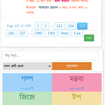
৫ বছর, ১১ মাস পূর্বে
"ভ্রমণ কাহিনী"
বিভাগে গল্পটি
দিয়েছেন
সাফায়েত হোসেন
৬ বছর, ৩ মাস আগে
(০
পয়েন্ট)
...
1
2
223
224
225
Page 225 of 1391
..
226
227
1390
1391
Next
Last
GO
গল্প
মন্তব্য
২৭,৮০৩ টি
৩০৮,৫০৬ টি
জিজে
টপ