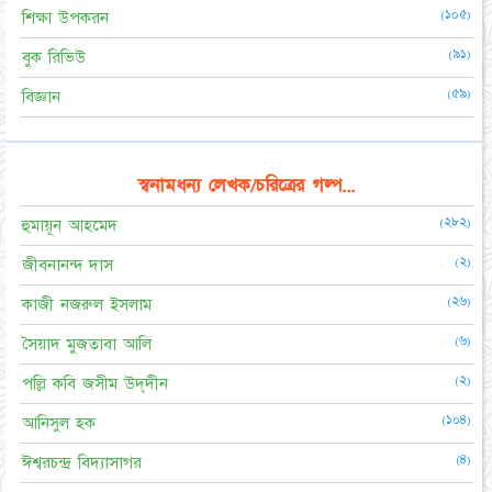
(১০৫)
শিক্ষা উপকরন
(৯১)
বুক রিভিউ
(৫৯)
বিজ্ঞান
স্বনামধন্য লেখক/চরিত্রের গল্প...
(২৮২)
হুমায়ূন আহমেদ
(২)
জীবনানন্দ দাস
(২৬)
কাজী নজরুল ইসলাম
(৬)
সৈয়াদ মুজতাবা আলি
(২)
পল্লি কবি জসীম উদ্‌দীন
(১০৪)
আনিসুল হক
(৪)
ঈশ্বরচন্দ্র বিদ্যাসাগর