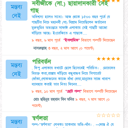
★
★
★
★
★
নবীজীকে (সা.) ছায়াদানকারী সেই
মন্তব্য
গাছ
নেই
অবিশ্বস্য হলেও সত্যে। আজ থেকে ১৫০০ বছর পূর্বে যে
গাছটির নিচে মহানবী (সা) বিশ্রাম নিয়েছিলেন জর্ডানের
মূরুভূমির অভ্যন্তরে সাফাঈ এলাকায় সেই গাছটি আজো
দাঁড়িয়ে আছে। ইংরেজিতে এ গাছকে....
৯ বছর, ৬ মাস পূর্বে
"ইসলামিক"
বিভাগে গল্পটি দিয়েছেন
নাসরুল্লাহ
৩ বছর, ২ মাস আগে
(০ পয়েন্ট)
★
★
★
★
★
পরিবর্তন
মন্তব্য
. দিপু এলাকায় বখাটে ছেলে হিসেবেই পরিচিত। . মেয়েদের
নেই
বিরক্ত করা,রাস্তায় দাঁড়িয়ে বন্ধুবান্ধব নিয়ে সিগারেট
ফোঁকা,লোকজনের কাজে বাঁধা দেয়া,মানুষের সাথে খারাপ
ব্যাবহার করাই তার নিত্য দিনের....
৮ বছর, ১০ মাস পূর্বে
"ছোট গল্প"
বিভাগে গল্পটি দিয়েছেন
মোঃ ছহিনুর রহমান বিন মনির
৯ বছর, ৭ মাস আগে
(০
পয়েন্ট)
☆
☆
☆
☆
☆
স্বর্ণলতা
মন্তব্য
গল্প-"স্বর্ণলতা" লেখকঃ ডাকনাম অভি-খাঁন। . --দোস্ত ঐ যে