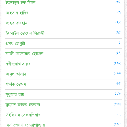
(৩২)
ইমদাদুল হক মিলন
(৩)
আহসান হাবিব
(২৮)
জহির রায়হান
(২১)
ইসমাইল হোসেন সিরাজী
(১)
প্রমথ চৌধুরী
(১৭)
কাজী আনোয়ার হোসেন
(১৯৮)
রবীন্দ্রনাথ ঠাকুর
(৪৯৯)
আবুল আসাদ
(৩৫)
শার্লক হোমস
(১০৮)
সুকুমার রায়
(৪৬৬)
মুহম্মদ জাফর ইকবাল
(৭)
উইলিয়াম সেকসপিয়ার
(১৩৭)
বিভূতিভূষণ বন্দ্যোপাধ্যায়