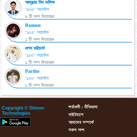
আব্দুল্লাহ বিন মালিক
"৯০০" পয়েন্টস
৯ টি গল্প দিয়েছেন
Rumon
"১০২" পয়েন্টস
১ টি গল্প দিয়েছেন
প্রণব ভট্টাচার্য
"১০০" পয়েন্টস
১ টি গল্প দিয়েছেন
Partho
"১০০" পয়েন্টস
১ টি গল্প দিয়েছেন
শর্তাবলী / নীতিমালা
Copyright © Silmun
Technologies
সাইটম্যাপ
আমাদের সম্পর্কে
সকল গল্প