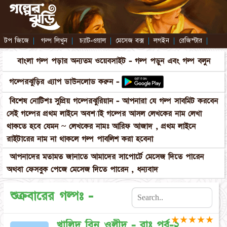
টপ জিজে
|
গল্প লিখুন
|
চ্যাট-ওয়াল
|
মেসেজ বক্স
|
লগইন
|
রেজিস্টার
|
বাংলা গল্প পড়ার অন্যতম ওয়েবসাইট - গল্প পড়ুন এবং গল্প বলুন
গল্পেরঝুড়ির এ্যাপ ডাউনলোড করুন -
বিশেষ নোটিশঃ সুপ্রিয় গল্পেরঝুরিয়ান - আপনারা যে গল্প সাবমিট করবেন
সেই গল্পের প্রথম লাইনে অবশ্যাই গল্পের আসল লেখকের নাম লেখা
থাকতে হবে যেমন ~ লেখকের নামঃ আরিফ আজাদ , প্রথম লাইনে
রাইটারের নাম না থাকলে গল্প পাবলিশ করা হবেনা
আপনাদের মতামত জানাতে আমাদের সাপোর্টে মেসেজ দিতে পারেন
অথবা ফেসবুক পেজে মেসেজ দিতে পারেন , ধন্যবাদ
শুক্রবারের গল্পঃ -
★
★
★
★
★
খালিদ বিন ওলীদ - রাঃ পর্ব-২