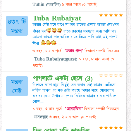
Tuhin (গ্যাংস্টার)
৯ বছর আগে
(০ পয়েন্ট)
★
★
★
★
★
Tuba Rubaiyat
৪৩৭ টি
আমায় কেউ মনে রাখে না,আর রাতের বেলায় আড্ডা দেয়।সব
মন্তব্য
পঁচার দল
রাতে চোখের সমস্যার জন্য আসি না।
তোমরা আড্ডা দাও,আমিও যাতে দিতে পারি তাই এই গল্পটা
লিখা।
....
৬ বছর, ১ মাস পূর্বে
"মজার গল্প"
বিভাগে গল্পটি দিয়েছেন
Tuba Rubaiyat(guest)
৯ বছর, ৮ মাস আগে
(০
পয়েন্ট)
☆
☆
☆
☆
☆
পাগলাটে একটা ছেলে (3)
মন্তব্য
নিঃশব্দে কাদা ছাড়া কিছুই যেন করার নেই আমার। এদিকে
নেই
নাহিদ পাগল এর মত চেষ্টা করছে আমার সাথে যোগাযোগ
করার। কোন উপায় না পেয়ে সিমিকে আমার বাসায় পাঠালো
খোজ....
৯ বছর, ৩ মাস পূর্বে
"রোম্যান্টিক"
বিভাগে গল্পটি দিয়েছেন
নাসরুল্লাহ
৩ বছর, ২ মাস আগে
(০ পয়েন্ট)
★
★
★
★
★
তিন বোকা মুড়ি ভাজছিল