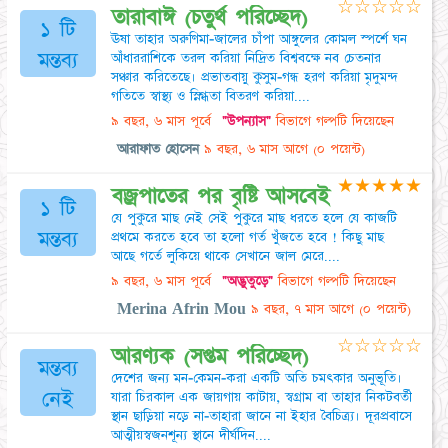
☆
☆
☆
☆
☆
তারাবাঈ (চতুর্থ পরিচ্ছেদ)
১ টি
ঊষা তাহার অরুণিমা-জালের চাঁপা আঙ্গুলের কোমল স্পর্শে ঘন
মন্তব্য
আঁধাররাশিকে তরল করিয়া নিদ্রিত বিশ্ববক্ষে নব চেতনার
সঞ্চার করিতেছে। প্রভাতবায়ু কুসুম-গন্ধ হরণ করিয়া মৃদুমন্দ
গতিতে স্বাস্থ্য ও স্নিগ্ধতা বিতরণ করিয়া....
৯ বছর, ৬ মাস পূর্বে
"উপন্যাস"
বিভাগে গল্পটি দিয়েছেন
আরাফাত হোসেন
৯ বছর, ৬ মাস আগে
(০ পয়েন্ট)
★
★
★
★
★
বজ্রপাতের পর বৃষ্টি আসবেই
১ টি
যে পুকুরে মাছ নেই সেই পুকুরে মাছ ধরতে হলে যে কাজটি
মন্তব্য
প্রথমে করতে হবে তা হলো গর্ত খুঁজতে হবে ! কিছু মাছ
আছে গর্তে লুকিয়ে থাকে সেখানে জাল মেরে....
৯ বছর, ৬ মাস পূর্বে
"অদ্ভুতুড়ে"
বিভাগে গল্পটি দিয়েছেন
Merina Afrin Mou
৯ বছর, ৭ মাস আগে
(০ পয়েন্ট)
☆
☆
☆
☆
☆
আরণ্যক (সপ্তম পরিচ্ছেদ)
মন্তব্য
দেশের জন্য মন-কেমন-করা একটি অতি চমৎকার অনুভূতি।
নেই
যারা চিরকাল এক জায়গায় কাটায়, স্বগ্রাম বা তাহার নিকটবর্তী
স্থান ছাড়িয়া নড়ে না-তাহারা জানে না ইহার বৈচিত্র্য। দূরপ্রবাসে
আত্মীয়স্বজনশূন্য স্থানে দীর্ঘদিন....