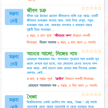
পয়েন্ট)
☆
☆
☆
☆
☆
জীবন চক্র
মন্তব্য
জীবন চক্র ইমরান হোসেন জীবনেরও নাকি চক্র আছে। চারটি
নেই
জীবনের ব্যবচ্ছেদ করবো আজ। ধৈর্য্য নিয়ে দেখুন, পড়ুন।
ব্যবচ্ছেদ নম্বর এক. আকরাম খন্দকার ও কামরুন নাহার
সুইটি বিয়ে করেছেন....
৯ বছর, ৫ মাস পূর্বে
"জীবনের গল্প"
বিভাগে গল্পটি
দিয়েছেন
রিয়েন সরকার
৯ বছর, ৯ মাস আগে
(০ পয়েন্ট)
☆
☆
☆
☆
☆
অন্যের আলো, নিজের নাম
মন্তব্য
মোহাম্মদ শাহজামান শুভ। কলেজের পুরোনো লাল ভবনটা দূর
নেই
থেকে দেখলে মনে হতো, তার দেয়ালের ভেতর অসংখ্য গল্প
জমে আছে। কেউ হয়তো প্রথম প্রেমের কথা লিখেছে বেঞ্চের
কোণায়, কেউ....
৩ মাস, ৩ সপ্তাহ পূর্বে
"ক্রাইম"
বিভাগে গল্পটি দিয়েছেন
মোহাম্মদ শাহজামান শুভ
১ সপ্তাহ, ৫ দিন আগে
(০ পয়েন্ট)
☆
☆
☆
☆
☆
ধৈঞ্চা
মন্তব্য
বিশ্ববিদ্যালয়ে একটা প্রচলিত শব্দ আছে, "ধৈঞ্চা " এই শব্দটা
নেই
অনেকেই জেনে আবার অনেকেই না জেনে ব্যাবহার করে৷