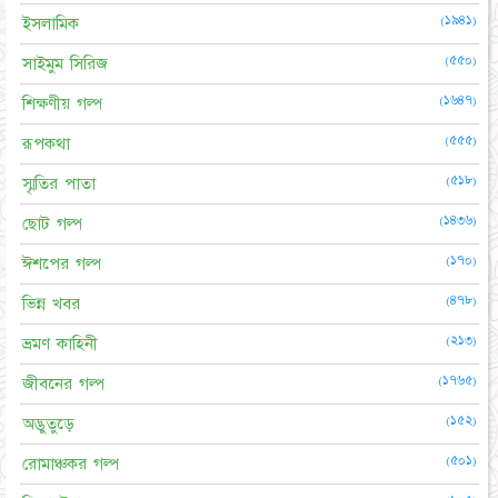
(১৯৪১)
ইসলামিক
(৫৫০)
সাইমুম সিরিজ
(১৬৪৭)
শিক্ষণীয় গল্প
(৫৫৫)
রূপকথা
(৫১৮)
স্মৃতির পাতা
(১৪৩৬)
ছোট গল্প
(১৭০)
ঈশপের গল্প
(৪৭৮)
ভিন্ন খবর
(২১৩)
ভ্রমণ কাহিনী
(১৭৬৫)
জীবনের গল্প
(১৫২)
অদ্ভুতুড়ে
(৫০১)
রোমাঞ্চকর গল্প