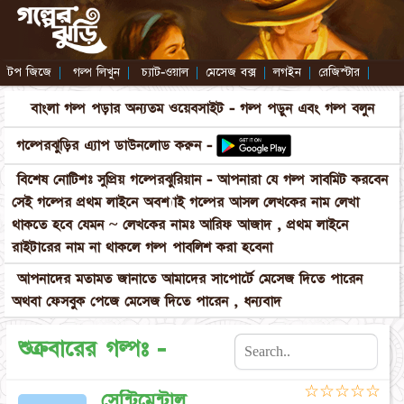
টপ জিজে
|
গল্প লিখুন
|
চ্যাট-ওয়াল
|
মেসেজ বক্স
|
লগইন
|
রেজিস্টার
|
বাংলা গল্প পড়ার অন্যতম ওয়েবসাইট - গল্প পড়ুন এবং গল্প বলুন
গল্পেরঝুড়ির এ্যাপ ডাউনলোড করুন -
বিশেষ নোটিশঃ সুপ্রিয় গল্পেরঝুরিয়ান - আপনারা যে গল্প সাবমিট করবেন
সেই গল্পের প্রথম লাইনে অবশ্যাই গল্পের আসল লেখকের নাম লেখা
থাকতে হবে যেমন ~ লেখকের নামঃ আরিফ আজাদ , প্রথম লাইনে
রাইটারের নাম না থাকলে গল্প পাবলিশ করা হবেনা
আপনাদের মতামত জানাতে আমাদের সাপোর্টে মেসেজ দিতে পারেন
অথবা ফেসবুক পেজে মেসেজ দিতে পারেন , ধন্যবাদ
শুক্রবারের গল্পঃ -
☆
☆
☆
☆
☆
সেন্টিমেন্টাল