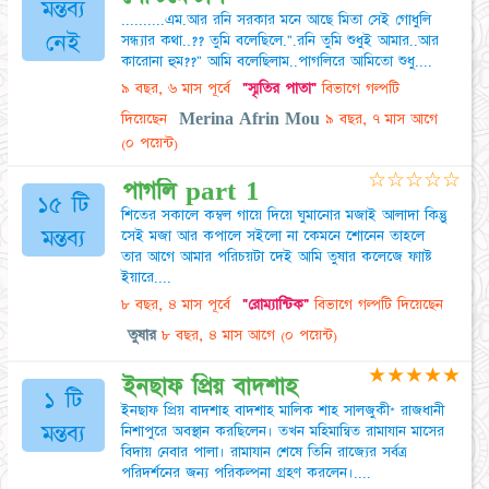
মন্তব্য
..........এম.আর রনি সরকার মনে আছে মিতা সেই গোধুলি
নেই
সন্ধ্যার কথা..?? তুমি বলেছিলে.".রনি তুমি শুধুই আমার..আর
কারোনা হুম??" আমি বলেছিলাম..পাগলিরে আমিতো শুধু....
৯ বছর, ৬ মাস পূর্বে
"স্মৃতির পাতা"
বিভাগে গল্পটি
দিয়েছেন
Merina Afrin Mou
৯ বছর, ৭ মাস আগে
(০ পয়েন্ট)
☆
☆
☆
☆
☆
পাগলি part 1
১৫ টি
শিতের সকালে ‌‌‌‌‌‌‌‌কম্বল ‌গায়ে‌ ‌দিয়ে‌ ‌ঘুমানোর ‌মজা‌ই ‌আলাদা ‌কিন্তুু
মন্তব্য
‌সেই ‌মজা ‌আর ‌কপালে ‌সইলো ‌না ‌কেমনে ‌শোনেন ‌তাহলে
‌তার ‌আগে ‌আমার ‌পরিচয়টা ‌দেই ‌আমি ‌তুষার‌ ‌কলেজে ‌ফ‌াাষ্ট
‌ইয়ারে....
৮ বছর, ৪ মাস পূর্বে
"রোম্যান্টিক"
বিভাগে গল্পটি দিয়েছেন
তুষার
৮ বছর, ৪ মাস আগে
(০ পয়েন্ট)
★
★
★
★
★
ইনছাফ প্রিয় বাদশাহ
১ টি
ইনছাফ প্রিয় বাদশাহ বাদশাহ মালিক শাহ সালজুকী* রাজধানী
মন্তব্য
নিশাপুরে অবস্থান করছিলেন। তখন মহিমান্বিত রামাযান মাসের
বিদায় নেবার পালা। রামাযান শেষে তিনি রাজ্যের সর্বত্র
পরিদর্শনের জন্য পরিকল্পনা গ্রহণ করলেন।....