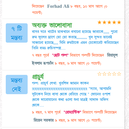
দিয়েছেন
Forhad Ali
৮ বছর, ১০ মাস আগে
(০
পয়েন্ট)
★
★
★
★
★
অব্যক্ত ভালোবাসা
৭ টি
বাসর ঘরে খাটের মাঝখানে বসানো হয়েছে জারাকে,,,,, পুরো
মন্তব্য
রুম ফুলের ঘ্রাণে ভো ভো করছে,,,,,,,,, খুব সুন্দর ভাবেই
সাজানো হয়েছে,,,, যিনি রুমটাকে এমন ডেকোরেট করিয়েছেন
তিনি বড্ড রুচিসম্পন্ন....
৭ বছর পূর্বে
"ছোট গল্প"
বিভাগে গল্পটি দিয়েছেন
রিয়াদুল
ইসলাম রূপচাঁন
৯ বছর, ৬ মাস আগে
(০ পয়েন্ট)
☆
☆
☆
☆
☆
প্রাচুর্য
মন্তব্য
গল্প: প্রাচুর্য লেখা: খুরশিদ জামান কাকন
নেই
ππππππππππππππππππππππππ "স্যার, আপামনি
সুটকেস নিয়ে বাসা থেকে বেরিয়ে গেছে " ফোনের ওপাশ
থেকে দারোয়ানের কথা গুলো শুনা মাত্রই সাদাফ অফিস
থেকে....
৯ বছর, ৭ মাস পূর্বে
"রোম্যান্টিক"
বিভাগে গল্পটি দিয়েছেন
রিয়েন সরকার
৯ বছর, ৯ মাস আগে
(০ পয়েন্ট)