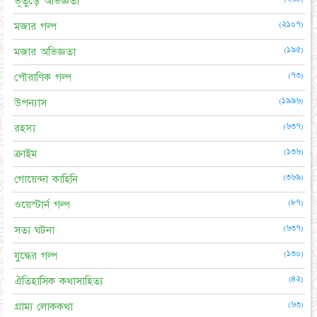
ভূতুড়ে অভিজ্ঞতা
(২১০৭)
মজার গল্প
(১৯৫)
মজার অভিজ্ঞতা
(৭৩)
পৌরাণিক গল্প
(১৯৯৬)
উপন্যাস
(৬৩৭)
রহস্য
(১৩৬)
ক্রাইম
(৩৬৯)
গোয়েন্দা কাহিনি
(৮৭)
ওয়েস্টার্ন গল্প
(৬৩৭)
সত্য ঘটনা
(১৩০)
যুদ্ধের গল্প
(৪২)
ঐতিহাসিক কথাসাহিত্য
(৬৩)
গ্রাম্য লোককথা