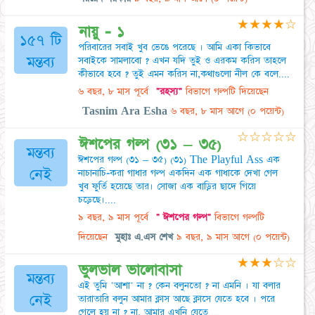
★
★
★
★
☆
নায়ু - ১
১৫৭ টি
পরিবারের সবাই খুব ভেঙে পরেছে । আমি একা কিভাবে
মন্তব্য
সবাইকে সামলাবো ? এখন যদি তুই ও এরকম করিস তাহলে
কীভাবে হবে ? তুই এমন করিস না,কথাগুলো নীল কে বলে....
৬ বছর, ৮ মাস পূর্বে
"রহস্য"
বিভাগে গল্পটি দিয়েছেন
Tasnim Ara Esha
৬ বছর, ৮ মাস আগে
(০ পয়েন্ট)
☆
☆
☆
☆
☆
ঈশপের গল্প (৩১ – ৩৫)
মন্তব্য
ঈশপের গল্প (৩১ – ৩৫) (৩১) The Playful Ass এক
নেই
নাচানাচি-করা গাধার গল্প একদিন এক গাধাকে দেখা গেল
খুব ফুর্তি হয়েছে তার। সোজা এক বাড়ির ছাদে গিয়ে
চড়েছে।....
৯ বছর, ৯ মাস পূর্বে
" ঈশপের গল্প"
বিভাগে গল্পটি
দিয়েছেন
মুহাঃ এ.এস শেখ
৯ বছর, ৯ মাস আগে
(০ পয়েন্ট)
★
★
★
☆
☆
ভুলভাল ভালোবাসা
মন্তব্য
এই তুমি 'আশা' না ? কেন বলুনতো ? না এমনি । যা বলার
নেই
তারাতারি বলুন আমার ক্লাস আছে ক্লাসে যেতে হবে । পরে
গেলে হয় না ? না, আমার এখনি যেতে....