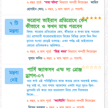
৬ বছর পূর্বে
"সত্য ঘটনা"
বিভাগে গল্পটি দিয়েছেন
জাহিদ
হোসাইন (জয়)
৬ বছর, ১ মাস আগে
(০ পয়েন্ট)
★
★
★
★
★
করোনা ভাইরাস প্রতিরোধে কেন
৭ টি
কীভাবে ও কখন মাস্ক পরবেন
মন্তব্য
বিষয়: করোনা প্রতিরোধে কেন, কীভাবে ও কখন মাস্ক পরবেন
￼ প্রাণঘাতী করোনাভাইরাসে বিশ্বের বিভিন্ন দেশে দিন দিন
মৃতের সংখ্যা বেড়েই চলেছে। এখন পর্যন্ত এই ভাইরাসের
কোনো প্রতিষধকও আবিষ্কার....
৬ বছর, ৪ মাস পূর্বে
"ভিন্ন খবর"
বিভাগে গল্পটি দিয়েছেন
তুষার কবির
৬ বছর, ৮ মাস আগে
(০ পয়েন্ট)
☆
☆
☆
☆
☆
পার্সি জ্যাকসন এন্ড দ্য ব্রোঞ্জ
মন্তব্য
ড্রাগন-০৭
নেই
তার কন্ঠ এই পরিস্থিতিতে কাজ করছে দেখে অবাকই হলাম।
শুধু তাই না, তার গলায় আদেশের একটা কড়া সুরও ছিল।
ড্রাগনটা চট করে তার মনোযোগ নিয়ে গেল সিলেনার
দিকে।....
৯ বছর, ৬ মাস পূর্বে
"ফ্যান্টাসি"
বিভাগে গল্পটি দিয়েছেন
রিয়েন সরকার
৯ বছর, ৯ মাস আগে
(০ পয়েন্ট)