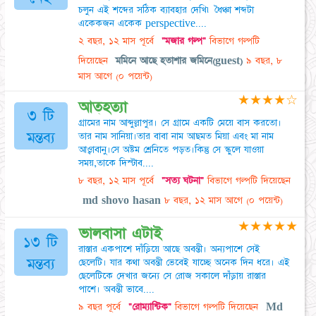
চলুন এই শব্দের সঠিক ব্যাবহার দেখি৷ ধৈঞ্চা শব্দটা
একেকজন একেক perspective....
২ বছর, ১২ মাস পূর্বে
"মজার গল্প"
বিভাগে গল্পটি
দিয়েছেন
মমিনে আছে হতাশার জমিনে(guest)
৯ বছর, ৮
মাস আগে
(০ পয়েন্ট)
★
★
★
★
☆
আত্হত্যা
৩ টি
গ্রামের নাম আব্দুল্লাপুর। সে গ্রামে একটি মেয়ে বাস করতো।
মন্তব্য
তার নাম সানিয়া।তার বাবা নাম আছমত মিয়া এবং মা নাম
আও্বাবানু।সে অষ্টম শ্রেনিতে পড়ত।কিন্তু সে স্কুলে যাওয়া
সময়,তাকে দিস্টাব....
৮ বছর, ১২ মাস পূর্বে
"সত্য ঘটনা"
বিভাগে গল্পটি দিয়েছেন
md shovo hasan
৮ বছর, ১২ মাস আগে
(০ পয়েন্ট)
★
★
★
★
★
ভালবাসা এটাই
১৩ টি
রাস্তার একপাশে দাঁড়িয়ে আছে অবন্তী। অন্যপাশে সেই
মন্তব্য
ছেলেটি। যার কথা অবন্তী ভেবেই যাচ্ছে অনেক দিন ধরে। এই
ছেলেটিকে দেখার জন্যে সে রোজ সকালে দাঁড়ায় রাস্তার
পাশে। অবন্তী ভাবে....
৯ বছর পূর্বে
"রোম্যান্টিক"
বিভাগে গল্পটি দিয়েছেন
Md