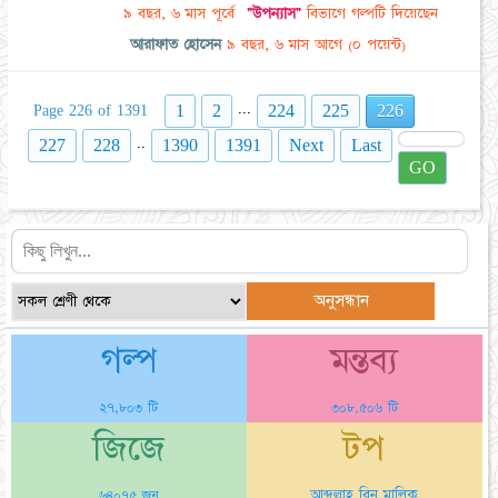
৯ বছর, ৬ মাস পূর্বে
"উপন্যাস"
বিভাগে গল্পটি দিয়েছেন
আরাফাত হোসেন
৯ বছর, ৬ মাস আগে
(০ পয়েন্ট)
...
1
2
224
225
226
Page 226 of 1391
..
227
228
1390
1391
Next
Last
GO
গল্প
মন্তব্য
২৭,৮০৩ টি
৩০৮,৫০৬ টি
জিজে
টপ
আব্দুল্লাহ বিন মালিক
৬৪০৭৫ জন