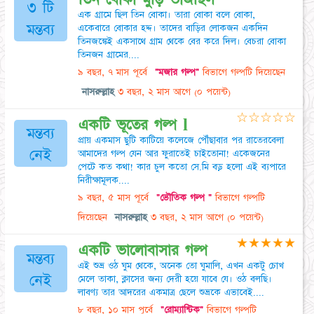
৩ টি
এক গ্রামে ছিল তিন বোকা। তারা বোকা বলে বোকা,
মন্তব্য
একেবারে বোকার হদ্দ। তাদের বাড়ির লোকজন একদিন
তিনজঙ্কেই একসাথে গ্রাম থেকে বের করে দিল। বেচরা বোকা
তিনজন গ্রামের....
৯ বছর, ৭ মাস পূর্বে
"মজার গল্প"
বিভাগে গল্পটি দিয়েছেন
নাসরুল্লাহ
৩ বছর, ২ মাস আগে
(০ পয়েন্ট)
☆
☆
☆
☆
☆
একটি ভূতের গল্প l
মন্তব্য
প্রায় একমাস ছুটি কাটিয়ে কলেজে পৌঁছাবার পর রাতেরবেলা
নেই
আমাদের গল্প যেন আর ফুরাতেই চাইতোনা! একেজনের
পেটে কত কথা! কার চুল কতো সে.মি বড় হলো এই ব্যপারে
নিরীক্ষামূলক....
৯ বছর, ৫ মাস পূর্বে
"ভৌতিক গল্প "
বিভাগে গল্পটি
দিয়েছেন
নাসরুল্লাহ
৩ বছর, ২ মাস আগে
(০ পয়েন্ট)
★
★
★
★
★
একটি ভালোবাসার গল্প
মন্তব্য
এই শুভ্র ওঠ ঘুম থেকে, অনেক তো ঘুমালি, এখন একটু চোখ
নেই
মেলে তাকা, ক্লাসের জন্য দেরী হয়ে যাবে যে। ওঠ বলছি।
লাবণ্য তার আদরের একমাত্র ছেলে শুভ্রকে এভাবেই....
৮ বছর, ১০ মাস পূর্বে
"রোম্যান্টিক"
বিভাগে গল্পটি