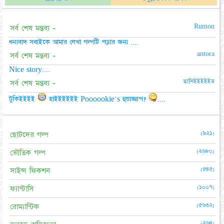
Rumon
সর্ব শেষ মন্তব্য -
ধন্যবাদ সবাইকে আমার লেখা গল্পটি পড়ার জন্য ....
antora
সর্ব শেষ মন্তব্য -
Nice story....
তানিইইইইইম
সর্ব শেষ মন্তব্য -
টুকিইইইই
হাইইইইইই Poooookie's হুয়াজ্জাপ?
....
(৯২১)
ছোটদের গল্প
(২৬৮০)
ভৌতিক গল্প
(৫৪৫)
সাইন্স ফিকশন
(১০০৭)
ফ্যান্টাসি
(৫৬৩২)
রোম্যান্টিক
(২৬৪)