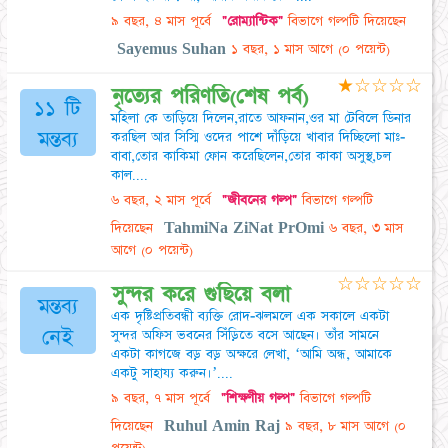
৯ বছর, ৪ মাস পূর্বে
"রোম্যান্টিক"
বিভাগে গল্পটি দিয়েছেন
Sayemus Suhan
১ বছর, ১ মাস আগে
(০ পয়েন্ট)
★
☆
☆
☆
☆
নৃত্যের পরিণতি(শেষ পর্ব)
১১ টি
মহিলা কে তাড়িয়ে দিলেন,রাতে আফনান,ওর মা টেবিলে ডিনার
মন্তব্য
করছিল আর সিস্মি ওদের পাশে দাঁড়িয়ে খাবার দিচ্ছিলো মাঃ-
বাবা,তোর কাকিমা ফোন করেছিলেন,তোর কাকা অসুস্থ,চল
কাল....
৬ বছর, ২ মাস পূর্বে
"জীবনের গল্প"
বিভাগে গল্পটি
দিয়েছেন
TahmiNa ZiNat PrOmi
৬ বছর, ৩ মাস
আগে
(০ পয়েন্ট)
☆
☆
☆
☆
☆
সুন্দর করে গুছিয়ে বলা
মন্তব্য
এক দৃষ্টিপ্রতিবন্ধী ব্যক্তি রোদ-ঝলমলে এক সকালে একটা
নেই
সুন্দর অফিস ভবনের সিঁড়িতে বসে আছেন। তাঁর সামনে
একটা কাগজে বড় বড় অক্ষরে লেখা, ‘আমি অন্ধ, আমাকে
একটু সাহায্য করুন।’....
৯ বছর, ৭ মাস পূর্বে
"শিক্ষণীয় গল্প"
বিভাগে গল্পটি
দিয়েছেন
Ruhul Amin Raj
৯ বছর, ৮ মাস আগে
(০