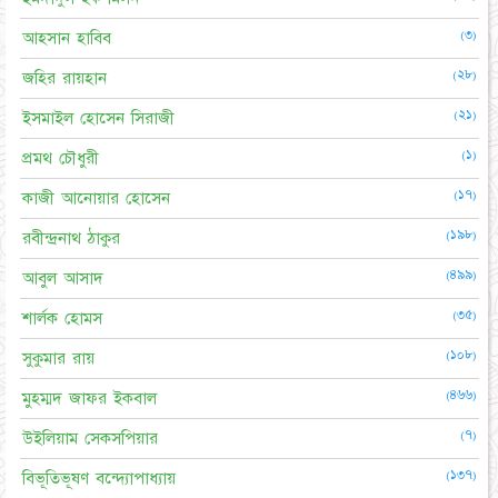
(৩)
আহসান হাবিব
(২৮)
জহির রায়হান
(২১)
ইসমাইল হোসেন সিরাজী
(১)
প্রমথ চৌধুরী
(১৭)
কাজী আনোয়ার হোসেন
(১৯৮)
রবীন্দ্রনাথ ঠাকুর
(৪৯৯)
আবুল আসাদ
(৩৫)
শার্লক হোমস
(১০৮)
সুকুমার রায়
(৪৬৬)
মুহম্মদ জাফর ইকবাল
(৭)
উইলিয়াম সেকসপিয়ার
(১৩৭)
বিভূতিভূষণ বন্দ্যোপাধ্যায়