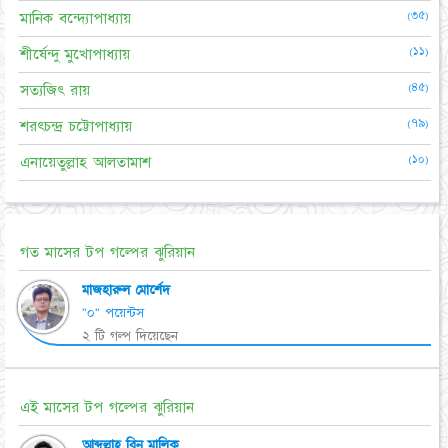
(৩৫)
মানিক বন্দ্যোপাধ্যায়
(১১)
শীর্ষেন্দু মুখোপাধ্যায়
(৪৫)
সত্যজিৎ রায়
(৭৯)
শরৎচন্দ্র চট্টোপাধ্যায়
(১০)
এনায়েতুল্লাহ আলতামাশ
গত মাসের টপ গল্পের ঝুরিয়ান
মাজহারুল মোর্শেদ
"০" পয়েন্টস
২ টি গল্প দিয়েছেন
এই মাসের টপ গল্পের ঝুরিয়ান
আব্দুল্লাহ বিন মালিক