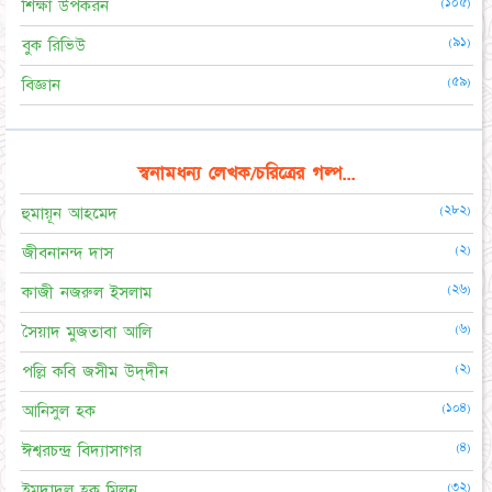
(১০৫)
শিক্ষা উপকরন
(৯১)
বুক রিভিউ
(৫৯)
বিজ্ঞান
স্বনামধন্য লেখক/চরিত্রের গল্প...
(২৮২)
হুমায়ূন আহমেদ
(২)
জীবনানন্দ দাস
(২৬)
কাজী নজরুল ইসলাম
(৬)
সৈয়াদ মুজতাবা আলি
(২)
পল্লি কবি জসীম উদ্‌দীন
(১০৪)
আনিসুল হক
(৪)
ঈশ্বরচন্দ্র বিদ্যাসাগর
(৩২)
ইমদাদুল হক মিলন