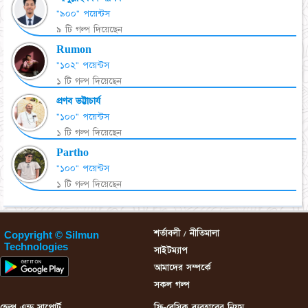
"৯০০" পয়েন্টস
৯ টি গল্প দিয়েছেন
Rumon
"১০২" পয়েন্টস
১ টি গল্প দিয়েছেন
প্রণব ভট্টাচার্য
"১০০" পয়েন্টস
১ টি গল্প দিয়েছেন
Partho
"১০০" পয়েন্টস
১ টি গল্প দিয়েছেন
শর্তাবলী / নীতিমালা
Copyright © Silmun
Technologies
সাইটম্যাপ
আমাদের সম্পর্কে
সকল গল্প
হেল্প এন্ড সাপোর্ট
ফ্রি-বেসিক ব্যবহারের নিয়ম