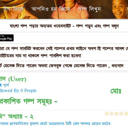
টপ জিজে
আপনিও হন জিজে
গল্প লিখুন
বাংলা গল্প পড়ার অন্যতম ওয়েবসাইট - গল্প পড়ুন এবং গল্প বলুন
পনারা যে গল্প সাবমিট করবেন সেই গল্পের প্রথম লাইনে অবশ্যাই গল্পের আস
াইটারের নাম না থাকলে গল্প পাবলিশ করা হবেনা
 মেসেজ দিতে পারেন অথবা ফেসবুক পেজে মেসেজ দিতে পারেন , ধন্যবাদ
ান (User)
হ
পূর্বে
মোঃ
ollowed By 0 People
রকাশিত গল্প সমূহঃ -
☆
☆
☆
☆
ি” অধ্যায় - ২
র ঘ্রাণ ​কার্তিকের কুয়াশা কেটে অগ্রহায়ণের মিষ্টি রোদ শালদহ গ্রামের মাঠের