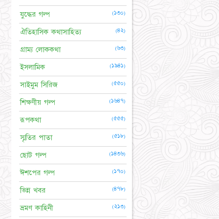
(১৩০)
যুদ্ধের গল্প
(৪২)
ঐতিহাসিক কথাসাহিত্য
(৬৩)
গ্রাম্য লোককথা
(১৯৪১)
ইসলামিক
(৫৫০)
সাইমুম সিরিজ
(১৬৪৭)
শিক্ষণীয় গল্প
(৫৫৫)
রূপকথা
(৫১৮)
স্মৃতির পাতা
(১৪৩৬)
ছোট গল্প
(১৭০)
ঈশপের গল্প
(৪৭৮)
ভিন্ন খবর
(২১৩)
ভ্রমণ কাহিনী