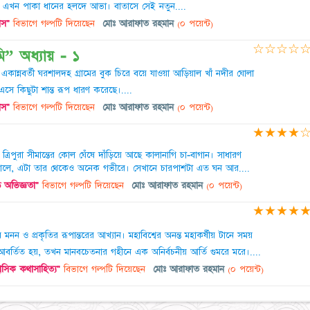
 এখন পাকা ধানের হলদে আভা। বাতাসে সেই নতুন....
াস"
বিভাগে গল্পটি দিয়েছেন
মোঃ আরাফাত রহমান
(০ পয়েন্ট)
☆
☆
☆
☆
ি” অধ্যায় - ১
 একান্নবর্তী ঘর ​শালদহ গ্রামের বুক চিরে বয়ে যাওয়া আড়িয়াল খাঁ নদীর ঘোলা
সে কিছুটা শান্ত রূপ ধারণ করেছে।....
াস"
বিভাগে গল্পটি দিয়েছেন
মোঃ আরাফাত রহমান
(০ পয়েন্ট)
★
★
★
★
তে, ত্রিপুরা সীমান্তের কোল ঘেঁষে দাঁড়িয়ে আছে কালানাগি চা-বাগান। সাধারণ
তোলে, এটা তার থেকেও অনেক গভীরে। সেখানে চারপাশটা এত ঘন আর....
ে অভিজ্ঞতা"
বিভাগে গল্পটি দিয়েছেন
মোঃ আরাফাত রহমান
(০ পয়েন্ট)
★
★
★
★
নন ও প্রকৃতির রূপান্তরের আখ্যান। মহাবিশ্বের অনন্ত মহাকর্ষীয় টানে সময়
আবর্তিত হয়, তখন মানবচেতনার গহীনে এক অনির্বচনীয় আর্তি গুমরে মরে।....
সিক কথাসাহিত্য"
বিভাগে গল্পটি দিয়েছেন
মোঃ আরাফাত রহমান
(০ পয়েন্ট)