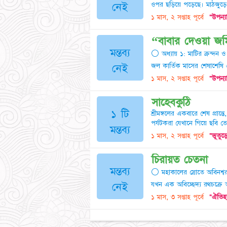
ওপর ছড়িয়ে পড়েছে। মাঠজুড়ে
নেই
১ মাস, ২ সপ্তাহ পূর্বে
"উপন্য
​“বাবার দেওয়া জম
মন্তব্য
⚪ অধ্যায় ১: মাটির ক্রন্দন ও
জল কার্তিক মাসের শেষাশেষি এ
নেই
১ মাস, ২ সপ্তাহ পূর্বে
"উপন্য
সাহেবকুঠি
১ টি
শ্রীমঙ্গলের একবারে শেষ প্রান্
পর্যটকরা যেখানে গিয়ে ছবি 
মন্তব্য
১ মাস, ২ সপ্তাহ পূর্বে
"ভূতুড়
​চিরায়ত চেতনা
মন্তব্য
⚪ মহাকালের স্রোতে অবিনশ্বর ম
যখন এক অবিচ্ছেদ্য রথচক্রে 
নেই
১ মাস, ৩ সপ্তাহ পূর্বে
"ঐতিহা