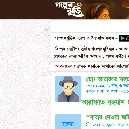
গল্পেরঝুড়ির এ্যাপ ডাউনলোড করুন -
বিশেষ নোটিশঃ সুপ্রিয় গল্পেরঝুরিয়ান - আ
লেখকের নামঃ আরিফ আজাদ , প্রথম লাইনে র
আপনাদের মতামত জানাতে আমাদের সাপোর্টে
মোঃ আরাফাত রহম
সদস্য হয়েছেন
১ মাস, ৩ সপ্তা
বর্তমান পয়েন্ট
০
পয়েন্ট - F
আরাফাত রহমান প্
​“বাবার দেওয়া জম
মন্তব্য
⚪ অধ্যায় ২: বুকের ভেতর ফসলে