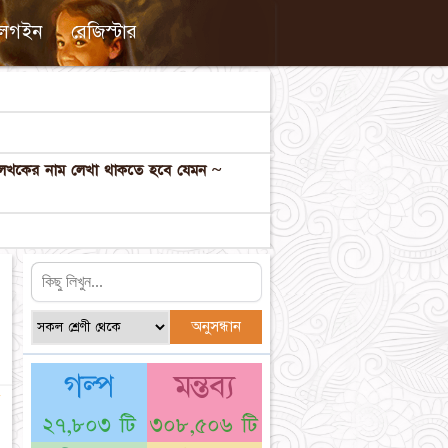
লগইন
রেজিস্টার
ল লেখকের নাম লেখা থাকতে হবে যেমন ~
গল্প
মন্তব্য
☆
২৭,৮০৩ টি
৩০৮,৫০৬ টি