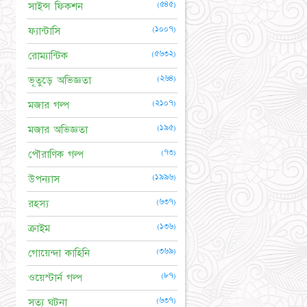
(৫৪৫)
সাইন্স ফিকশন
(১০০৭)
ফ্যান্টাসি
(৫৬৩২)
রোম্যান্টিক
(২৬৪)
ভূতুড়ে অভিজ্ঞতা
(২১০৭)
মজার গল্প
(১৯৫)
মজার অভিজ্ঞতা
(৭৩)
পৌরাণিক গল্প
(১৯৯৬)
উপন্যাস
(৬৩৭)
রহস্য
(১৩৬)
ক্রাইম
(৩৬৯)
গোয়েন্দা কাহিনি
(৮৭)
ওয়েস্টার্ন গল্প
(৬৩৭)
সত্য ঘটনা