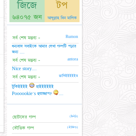
জিজে
টপ
৬৪০৭৫ জন
আব্দুল্লাহ বিন মালিক
☆
Rumon
সর্ব শেষ মন্তব্য -
ধন্যবাদ সবাইকে আমার লেখা গল্পটি পড়ার
জন্য ....
☆
antora
সর্ব শেষ মন্তব্য -
Nice story....
তানিইইইইইম
সর্ব শেষ মন্তব্য -
টুকিইইইই
হাইইইইইই
★
Poooookie's হুয়াজ্জাপ?
....
(৯২১)
ছোটদের গল্প
(২৬৮০)
ভৌতিক গল্প