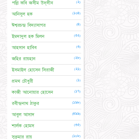
(২)
পল্লি কবি জসীম উদ্‌দীন
(১০৪)
আনিসুল হক
(৪)
ঈশ্বরচন্দ্র বিদ্যাসাগর
(৩২)
ইমদাদুল হক মিলন
(৩)
আহসান হাবিব
(২৮)
জহির রায়হান
(২১)
ইসমাইল হোসেন সিরাজী
(১)
প্রমথ চৌধুরী
(১৭)
কাজী আনোয়ার হোসেন
(১৯৮)
রবীন্দ্রনাথ ঠাকুর
(৪৯৯)
আবুল আসাদ
(৩৫)
শার্লক হোমস
(১০৮)
সুকুমার রায়