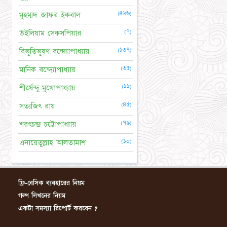
(৪৬৬)
মুহম্মদ জাফর ইকবাল
(৭)
উইলিয়াম সেকসপিয়ার
(১৩৭)
বিভূতিভূষণ বন্দ্যোপাধ্যায়
(৩৫)
মানিক বন্দ্যোপাধ্যায়
(১১)
শীর্ষেন্দু মুখোপাধ্যায়
(৪৫)
সত্যজিৎ রায়
(৭৯)
শরৎচন্দ্র চট্টোপাধ্যায়
(১০)
এনায়েতুল্লাহ আলতামাশ
ফ্রি-বেসিক ব্যবহারের নিয়ম
গল্প লিখনের নিয়ম
একটা সমস্যা রিপোর্ট করবেন ?