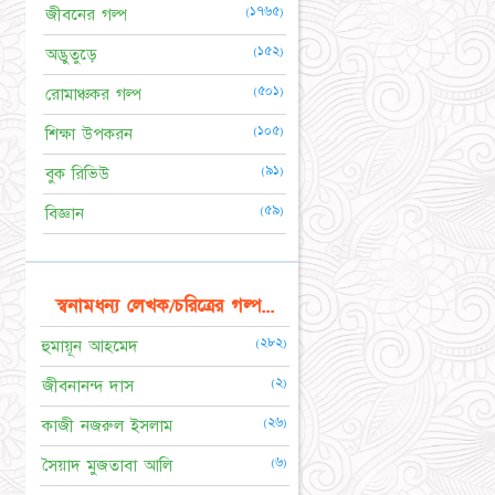
(১৭৬৫)
জীবনের গল্প
(১৫২)
অদ্ভুতুড়ে
(৫০১)
রোমাঞ্চকর গল্প
(১০৫)
শিক্ষা উপকরন
(৯১)
বুক রিভিউ
(৫৯)
বিজ্ঞান
স্বনামধন্য লেখক/চরিত্রের গল্প...
(২৮২)
হুমায়ূন আহমেদ
(২)
জীবনানন্দ দাস
(২৬)
কাজী নজরুল ইসলাম
(৬)
সৈয়াদ মুজতাবা আলি