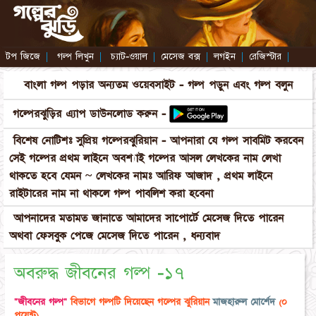
টপ জিজে
|
গল্প লিখুন
|
চ্যাট-ওয়াল
|
মেসেজ বক্স
|
লগইন
|
রেজিস্টার
|
বাংলা গল্প পড়ার অন্যতম ওয়েবসাইট - গল্প পড়ুন এবং গল্প বলুন
গল্পেরঝুড়ির এ্যাপ ডাউনলোড করুন -
বিশেষ নোটিশঃ সুপ্রিয় গল্পেরঝুরিয়ান - আপনারা যে গল্প সাবমিট করবেন
সেই গল্পের প্রথম লাইনে অবশ্যাই গল্পের আসল লেখকের নাম লেখা
থাকতে হবে যেমন ~ লেখকের নামঃ আরিফ আজাদ , প্রথম লাইনে
রাইটারের নাম না থাকলে গল্প পাবলিশ করা হবেনা
আপনাদের মতামত জানাতে আমাদের সাপোর্টে মেসেজ দিতে পারেন
অথবা ফেসবুক পেজে মেসেজ দিতে পারেন , ধন্যবাদ
অবরুদ্ধ জীবনের গল্প -১৭
"জীবনের গল্প"
বিভাগে গল্পটি দিয়েছেন গল্পের ঝুরিয়ান
মাজহারুল মোর্শেদ
(০
পয়েন্ট)