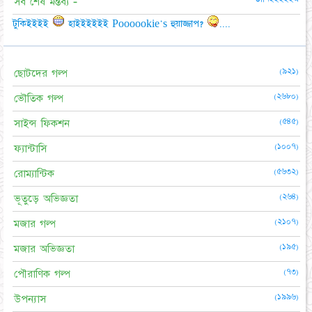
সর্ব শেষ মন্তব্য -
টুকিইইইই
হাইইইইইই Poooookie's হুয়াজ্জাপ?
....
(৯২১)
ছোটদের গল্প
(২৬৮০)
ভৌতিক গল্প
(৫৪৫)
সাইন্স ফিকশন
(১০০৭)
ফ্যান্টাসি
(৫৬৩২)
রোম্যান্টিক
(২৬৪)
ভূতুড়ে অভিজ্ঞতা
(২১০৭)
মজার গল্প
(১৯৫)
মজার অভিজ্ঞতা
(৭৩)
পৌরাণিক গল্প
(১৯৯৬)
উপন্যাস