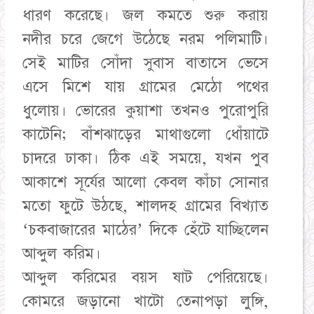
ধারণ করেছে। জল কমতে শুরু করায়
নদীর চরে জেগে উঠেছে নরম পলিমাটি।
সেই মাটির সোঁদা সুবাস বাতাসে ভেসে
এসে মিশে যায় গ্রামের মেঠো পথের
ধুলোয়। ভোরের কুয়াশা তখনও পুরোপুরি
কাটেনি; বাঁশঝাড়ের মাথাগুলো ধোঁয়াটে
চাদরে ঢাকা। ঠিক এই সময়ে, যখন পুব
আকাশে সূর্যের আলো কেবল কাঁচা সোনার
মতো ফুটে উঠছে, শালদহ গ্রামের বিখ্যাত
‘চকবাজারের মাঠের’ দিকে হেঁটে যাচ্ছিলেন
আব্দুল করিম।
​আব্দুল করিমের বয়স ষাট পেরিয়েছে।
কোমরে জড়ানো খাটো তেনাপড়া লুঙ্গি,