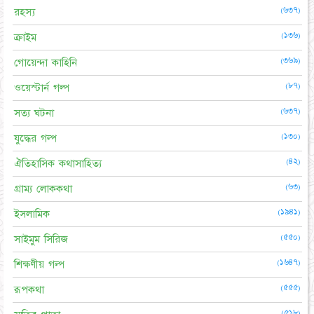
(৬৩৭)
রহস্য
(১৩৬)
ক্রাইম
(৩৬৯)
গোয়েন্দা কাহিনি
(৮৭)
ওয়েস্টার্ন গল্প
(৬৩৭)
সত্য ঘটনা
(১৩০)
যুদ্ধের গল্প
(৪২)
ঐতিহাসিক কথাসাহিত্য
(৬৩)
গ্রাম্য লোককথা
(১৯৪১)
ইসলামিক
(৫৫০)
সাইমুম সিরিজ
(১৬৪৭)
শিক্ষণীয় গল্প
(৫৫৫)
রূপকথা
(৫১৮)