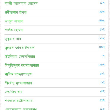
(১৭)
কাজী আনোয়ার হোসেন
(১৯৮)
রবীন্দ্রনাথ ঠাকুর
(৪৯৯)
আবুল আসাদ
(৩৫)
শার্লক হোমস
(১০৮)
সুকুমার রায়
(৪৬৬)
মুহম্মদ জাফর ইকবাল
(৭)
উইলিয়াম সেকসপিয়ার
(১৩৭)
বিভূতিভূষণ বন্দ্যোপাধ্যায়
(৩৫)
মানিক বন্দ্যোপাধ্যায়
(১১)
শীর্ষেন্দু মুখোপাধ্যায়
(৪৫)
সত্যজিৎ রায়
(৭৯)
শরৎচন্দ্র চট্টোপাধ্যায়
(১০)
এনায়েতুল্লাহ আলতামাশ