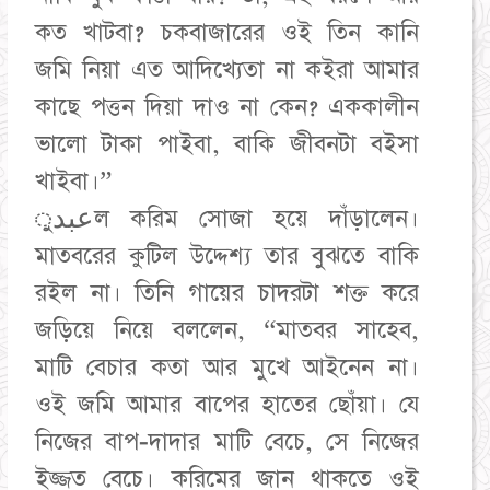
কত খাটবা? চকবাজারের ওই তিন কানি
জমি নিয়া এত আদিখ্যেতা না কইরা আমার
কাছে পত্তন দিয়া দাও না কেন? এককালীন
ভালো টাকা পাইবা, বাকি জীবনটা বইসা
খাইবা।”
​عبدুল করিম সোজা হয়ে দাঁড়ালেন।
মাতবরের কুটিল উদ্দেশ্য তার বুঝতে বাকি
রইল না। তিনি গায়ের চাদরটা শক্ত করে
জড়িয়ে নিয়ে বললেন, “মাতবর সাহেব,
মাটি বেচার কতা আর মুখে আইনেন না।
ওই জমি আমার বাপের হাতের ছোঁয়া। যে
নিজের বাপ-দাদার মাটি বেচে, সে নিজের
ইজ্জত বেচে। করিমের জান থাকতে ওই