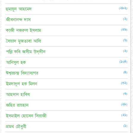
(২৮২)
হুমায়ূন আহমেদ
(২)
জীবনানন্দ দাস
(২৬)
কাজী নজরুল ইসলাম
(৬)
সৈয়াদ মুজতাবা আলি
(২)
পল্লি কবি জসীম উদ্‌দীন
(১০৪)
আনিসুল হক
(৪)
ঈশ্বরচন্দ্র বিদ্যাসাগর
(৩২)
ইমদাদুল হক মিলন
(৩)
আহসান হাবিব
(২৮)
জহির রায়হান
(২১)
ইসমাইল হোসেন সিরাজী
(১)
প্রমথ চৌধুরী