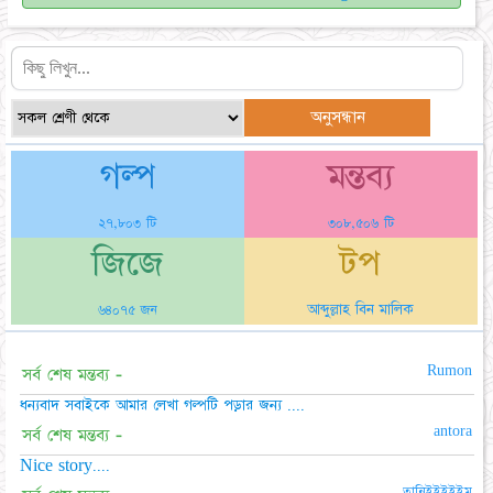
গল্প
মন্তব্য
২৭,৮০৩ টি
৩০৮,৫০৬ টি
জিজে
টপ
আব্দুল্লাহ বিন মালিক
৬৪০৭৫ জন
Rumon
সর্ব শেষ মন্তব্য -
ধন্যবাদ সবাইকে আমার লেখা গল্পটি পড়ার জন্য ....
antora
সর্ব শেষ মন্তব্য -
Nice story....
তানিইইইইইম