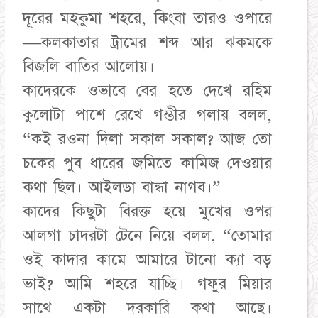
দূরের মহকুমা শহরে, কিংবা তারও ওপারে
—কলকাতার ট্রামের শব্দ আর ঝকমকে
বিজলি বাতির আলোয়।
​কাদেরকে ওভাবে বের হতে দেখে রহিম
কুলোটা পাশে রেখে গম্ভীর গলায় বলল,
“কই রওনা দিলা সকাল সকাল? আজ তো
চকের পুব ধারের জমিতে কামিজ দেওয়ার
কথা ছিল। আইলডা বান্ধা নাগব।”
​কাদের কিছুটা বিরক্ত হয়ে মুখের ওপর
আলগা চাদরটা টেনে নিয়ে বলল, “তোমার
ওই কাদার কামে আমারে টানো ক্যা বড়
ভাই? আমি শহরে যাচ্ছি। গফুর মিয়ার
সাথে একটা দরকারি কথা আছে।