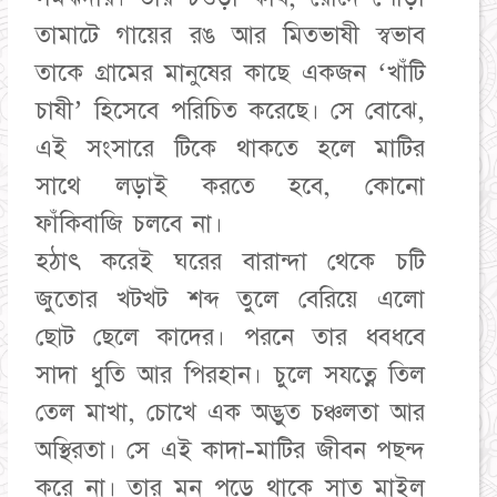
তামাটে গায়ের রঙ আর মিতভাষী স্বভাব
তাকে গ্রামের মানুষের কাছে একজন ‘খাঁটি
চাষী’ হিসেবে পরিচিত করেছে। সে বোঝে,
এই সংসারে টিকে থাকতে হলে মাটির
সাথে লড়াই করতে হবে, কোনো
ফাঁকিবাজি চলবে না।
​হঠাৎ করেই ঘরের বারান্দা থেকে চটি
জুতোর খটখট শব্দ তুলে বেরিয়ে এলো
ছোট ছেলে কাদের। পরনে তার ধবধবে
সাদা ধুতি আর পিরহান। চুলে সযত্নে তিল
তেল মাখা, চোখে এক অদ্ভুত চঞ্চলতা আর
অস্থিরতা। সে এই কাদা-মাটির জীবন পছন্দ
করে না। তার মন পড়ে থাকে সাত মাইল