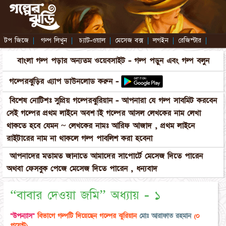
টপ জিজে
|
গল্প লিখুন
|
চ্যাট-ওয়াল
|
মেসেজ বক্স
|
লগইন
|
রেজিস্টার
|
বাংলা গল্প পড়ার অন্যতম ওয়েবসাইট - গল্প পড়ুন এবং গল্প বলুন
গল্পেরঝুড়ির এ্যাপ ডাউনলোড করুন -
বিশেষ নোটিশঃ সুপ্রিয় গল্পেরঝুরিয়ান - আপনারা যে গল্প সাবমিট করবেন
সেই গল্পের প্রথম লাইনে অবশ্যাই গল্পের আসল লেখকের নাম লেখা
থাকতে হবে যেমন ~ লেখকের নামঃ আরিফ আজাদ , প্রথম লাইনে
রাইটারের নাম না থাকলে গল্প পাবলিশ করা হবেনা
আপনাদের মতামত জানাতে আমাদের সাপোর্টে মেসেজ দিতে পারেন
অথবা ফেসবুক পেজে মেসেজ দিতে পারেন , ধন্যবাদ
​“বাবার দেওয়া জমি” অধ্যায় - ১
"উপন্যাস"
বিভাগে গল্পটি দিয়েছেন গল্পের ঝুরিয়ান
মোঃ আরাফাত রহমান
(০
পয়েন্ট)