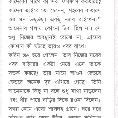
কাদেরের সাথে কী সব ফিসফাস করতাছে?
কাদের ভাইরে তো চেনেন, শহরের বাতাসে
ওর মন উডুউডু। একটু নজর রাইখেন।”
আমেনার গলায় কোনো দ্বিধা ছিল না। সে
শুধু নিজের অবস্থানই বোঝে না, গ্রামের
কোথায় কী ঘটছে তারও খবর রাখে।
​করিম স্তব্ধ হয়ে গেলেন। তার নিজের ঘরের
খবর বাইরের একটা মেয়ে এসে তাকে
সতর্ক করছে! তার মানে আগুন ভেতরে
ভেতরে অনেক দূর এগিয়ে গেছে। তিনি
আমেনাকে কিছু না বলে শুধু মাথা নাড়লেন
এবং ধীর পায়ে বাড়ির দিকে রওনা দিলেন।
​সন্ধ্যা নেমে এলো শালদহ গ্রামে। ঘরে ঘরে