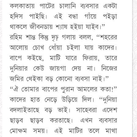
কলকাতায় পাটের চালানি ব্যবসার একটা
হদিস পাইছি। এই বন্ধা গাঁয়ে পইড়া
থাকলে জীবনডায় শ্যাষ হইয়া যাইব।”
​রহিম শান্ত কিন্তু দৃঢ় গলায় বলল, “শহরের
আলোয় চোখ ধোঁয়া চইলা যায় কাদের।
বাপে কইছে, মাটি যারে ফিরায়, তারে
দুনিয়ার কেউ জায়গা দেয় না। নিজের
জমির থেইকা বড় কোনো ব্যবসা নাই।”
​“ঐ তোমার বাপের পুরান আমলের কতা!”
কাদের হাত নেড়ে উড়িয়ে দিল। “দুনিয়া
বদলাইতাছে বড় ভাই। সাহেবরা এদেশ
ছাড়ব ছাড়ব করতাছে। এখন ব্যবসার
মোক্ষম সময়। এই মাটির তলে মাথা