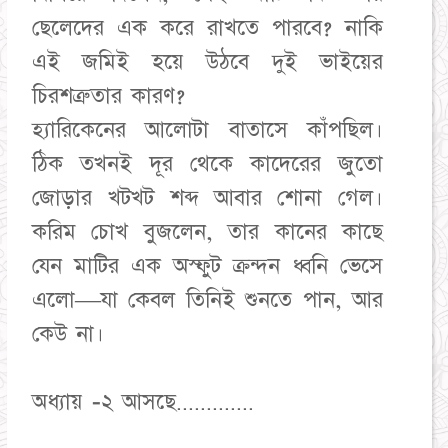
ছেলেদের এক করে রাখতে পারবে? নাকি
এই জমিই হয়ে উঠবে দুই ভাইয়ের
চিরশত্রুতার কারণ?
​হ্যারিকেনের আলোটা বাতাসে কাঁপছিল।
ঠিক তখনই দূর থেকে কাদেরের জুতো
জোড়ার খটখট শব্দ আবার শোনা গেল।
করিম চোখ বুজলেন, তার কানের কাছে
যেন মাটির এক অস্ফুট ক্রন্দন ধ্বনি ভেসে
এলো—যা কেবল তিনিই শুনতে পান, আর
কেউ না।
অধ্যায় -২ আসছে.............