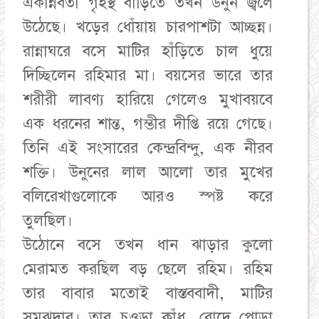
একান্নবর্তী গৃহস্থ বাড়িতে তখন উনুন জ্বলে
উঠেছে। খড়ের ধোঁয়ায় চারপাশটা আচ্ছন্ন।
রান্নাঘরে বসে মাটির হাঁড়িতে চাল ধুয়ে
দিচ্ছিলেন রহিমার মা। বয়সের ভারে তার
শরীরী লাবণ্য হারিয়ে গেলেও মুখাবয়বে
এক ধরনের শান্ত, গম্ভীর দীপ্তি রয়ে গেছে।
তিনি এই সংসারের কেন্দ্রবিন্দু, এক নীরব
শক্তি। উনুনের লাল আলো তার মুখের
বলিরেখাগুলোকে আরও স্পষ্ট করে
তুলছিল।
​উঠোনে বসে তখন ধান ঝাড়ার কুলো
মেরামত করছিল বড় ছেলে রহিম। রহিম
তার বাবার মতোই বাস্তববাদী, মাটির
সমঝদার। তার চওড়া কাঁধ, রোদে পোড়া