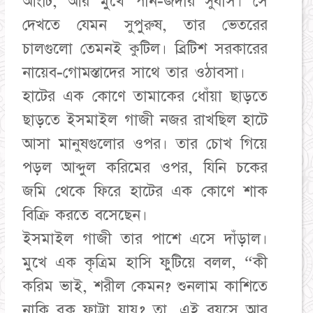
আংটি, আর মুখে পান-জর্দার সুবাস। সে
দেখতে যেমন সুপুরুষ, তার ভেতরের
চালগুলো তেমনই কুটিল। ব্রিটিশ সরকারের
নায়েব-গোমস্তাদের সাথে তার ওঠাবসা।
​হাটের এক কোণে তামাকের ধোঁয়া ছাড়তে
ছাড়তে ইসমাইল গাজী নজর রাখছিল হাটে
আসা মানুষগুলোর ওপর। তার চোখ গিয়ে
পড়ল আব্দুল করিমের ওপর, যিনি চকের
জমি থেকে ফিরে হাটের এক কোণে শাক
বিক্রি করতে বসেছেন।
​ইসমাইল গাজী তার পাশে এসে দাঁড়াল।
মুখে এক কৃত্রিম হাসি ফুটিয়ে বলল, “কী
করিম ভাই, শরীল কেমন? শুনলাম কাশিতে
নাকি বুক ফাট্টা যায়? তা, এই বয়সে আর