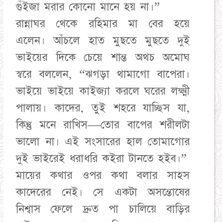
গুঁইজা মরার কোনো মানে হয় না।”
​রান্নাঘর থেকে রহিমার মা বের হয়ে
এলেন। আঁচলে হাত মুছতে মুছতে দুই
ভাইয়ের দিকে চেয়ে শান্ত অথচ অমোঘ
স্বরে বললেন, “ঝগড়া থামাগো বাপেরা।
ভাইয়ে ভাইয়ে কাইজ্যা করলে ঘরের লক্ষ্মী
পালায়। কাদের, তুই শহরে যাচ্ছিস যা,
কিন্তু মনে রাখিস—তোর বাপের শরীলটা
ভালো না। এই সংসারের হাল তোমাগোর
দুই ভাইরেই ধরাধরি কইরা টানতে হইব।”
​মায়ের কথার ওপর কথা বলার সাহস
কাদেরের নেই। সে একটা অসন্তোষের
নিশ্বাস ফেলে দ্রুত পা চালিয়ে বাড়ির