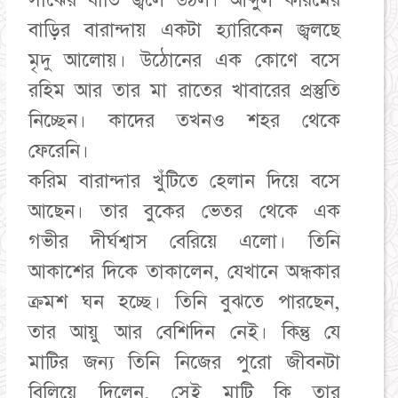
সাঁঝের বাতি জ্বলে উঠল। আব্দুল করিমের
বাড়ির বারান্দায় একটা হ্যারিকেন জ্বলছে
মৃদু আলোয়। উঠোনের এক কোণে বসে
রহিম আর তার মা রাতের খাবারের প্রস্তুতি
নিচ্ছেন। কাদের তখনও শহর থেকে
ফেরেনি।
​করিম বারান্দার খুঁটিতে হেলান দিয়ে বসে
আছেন। তার বুকের ভেতর থেকে এক
গভীর দীর্ঘশ্বাস বেরিয়ে এলো। তিনি
আকাশের দিকে তাকালেন, যেখানে অন্ধকার
ক্রমশ ঘন হচ্ছে। তিনি বুঝতে পারছেন,
তার আয়ু আর বেশিদিন নেই। কিন্তু যে
মাটির জন্য তিনি নিজের পুরো জীবনটা
বিলিয়ে দিলেন, সেই মাটি কি তার