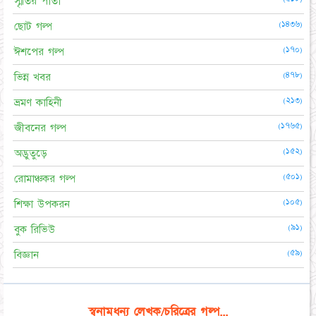
স্মৃতির পাতা
(১৪৩৬)
ছোট গল্প
(১৭০)
ঈশপের গল্প
(৪৭৮)
ভিন্ন খবর
(২১৩)
ভ্রমণ কাহিনী
(১৭৬৫)
জীবনের গল্প
(১৫২)
অদ্ভুতুড়ে
(৫০১)
রোমাঞ্চকর গল্প
(১০৫)
শিক্ষা উপকরন
(৯১)
বুক রিভিউ
(৫৯)
বিজ্ঞান
স্বনামধন্য লেখক/চরিত্রের গল্প...