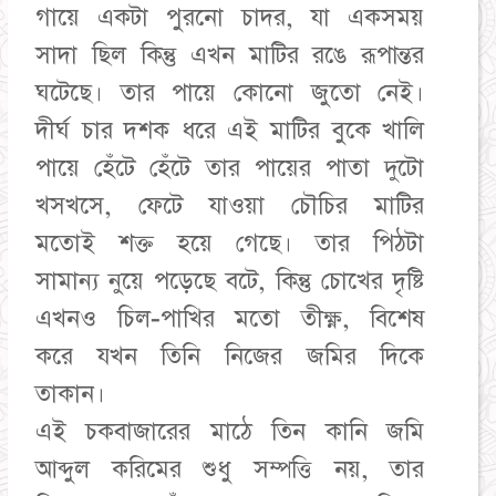
গায়ে একটা পুরনো চাদর, যা একসময়
সাদা ছিল কিন্তু এখন মাটির রঙে রূপান্তর
ঘটেছে। তার পায়ে কোনো জুতো নেই।
দীর্ঘ চার দশক ধরে এই মাটির বুকে খালি
পায়ে হেঁটে হেঁটে তার পায়ের পাতা দুটো
খসখসে, ফেটে যাওয়া চৌচির মাটির
মতোই শক্ত হয়ে গেছে। তার পিঠটা
সামান্য নুয়ে পড়েছে বটে, কিন্তু চোখের দৃষ্টি
এখনও চিল-পাখির মতো তীক্ষ্ণ, বিশেষ
করে যখন তিনি নিজের জমির দিকে
তাকান।
​এই চকবাজারের মাঠে তিন কানি জমি
আব্দুল করিমের শুধু সম্পত্তি নয়, তার