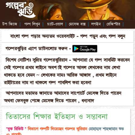
টপ জিজে
|
গল্প লিখুন
|
চ্যাট-ওয়াল
|
মেসেজ বক্স
|
লগইন
|
রেজিস্টার
|
বাংলা গল্প পড়ার অন্যতম ওয়েবসাইট - গল্প পড়ুন এবং গল্প বলুন
গল্পেরঝুড়ির এ্যাপ ডাউনলোড করুন -
বিশেষ নোটিশঃ সুপ্রিয় গল্পেরঝুরিয়ান - আপনারা যে গল্প সাবমিট করবেন
সেই গল্পের প্রথম লাইনে অবশ্যাই গল্পের আসল লেখকের নাম লেখা
থাকতে হবে যেমন ~ লেখকের নামঃ আরিফ আজাদ , প্রথম লাইনে
রাইটারের নাম না থাকলে গল্প পাবলিশ করা হবেনা
আপনাদের মতামত জানাতে আমাদের সাপোর্টে মেসেজ দিতে পারেন
অথবা ফেসবুক পেজে মেসেজ দিতে পারেন , ধন্যবাদ
তিতাসের শিক্ষার ইতিহাস ও সম্ভাবনা
"বুক রিভিউ "
বিভাগে গল্পটি দিয়েছেন গল্পের ঝুরিয়ান
মোহাম্মদ শাহজামান শুভ
(০ পয়েন্ট)