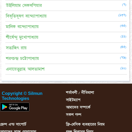
(৭)
উইলিয়াম সেকসপিয়ার
(১৩৭)
বিভূতিভূষণ বন্দ্যোপাধ্যায়
(৩৫)
মানিক বন্দ্যোপাধ্যায়
(১১)
শীর্ষেন্দু মুখোপাধ্যায়
(৪৫)
সত্যজিৎ রায়
(৭৯)
শরৎচন্দ্র চট্টোপাধ্যায়
(১০)
এনায়েতুল্লাহ আলতামাশ
শর্তাবলী / নীতিমালা
Copyright © Silmun
Technologies
সাইটম্যাপ
আমাদের সম্পর্কে
সকল গল্প
হেল্প এন্ড সাপোর্ট
ফ্রি-বেসিক ব্যবহারের নিয়ম
আমাদের সাথে যোগাযোগ
গল্প লিখনের নিয়ম