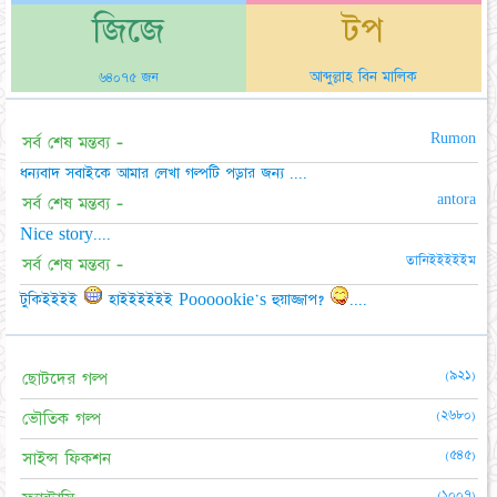
জিজে
টপ
আব্দুল্লাহ বিন মালিক
৬৪০৭৫ জন
Rumon
সর্ব শেষ মন্তব্য -
ধন্যবাদ সবাইকে আমার লেখা গল্পটি পড়ার জন্য ....
antora
সর্ব শেষ মন্তব্য -
Nice story....
তানিইইইইইম
সর্ব শেষ মন্তব্য -
টুকিইইইই
হাইইইইইই Poooookie's হুয়াজ্জাপ?
....
(৯২১)
ছোটদের গল্প
(২৬৮০)
ভৌতিক গল্প
(৫৪৫)
সাইন্স ফিকশন
(১০০৭)