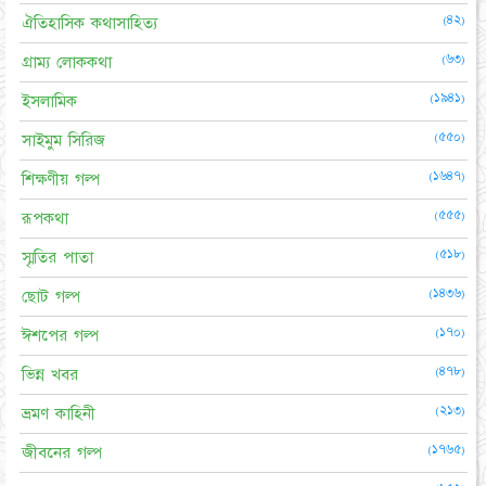
(৪২)
ঐতিহাসিক কথাসাহিত্য
(৬৩)
গ্রাম্য লোককথা
(১৯৪১)
ইসলামিক
(৫৫০)
সাইমুম সিরিজ
(১৬৪৭)
শিক্ষণীয় গল্প
(৫৫৫)
রূপকথা
(৫১৮)
স্মৃতির পাতা
(১৪৩৬)
ছোট গল্প
(১৭০)
ঈশপের গল্প
(৪৭৮)
ভিন্ন খবর
(২১৩)
ভ্রমণ কাহিনী
(১৭৬৫)
জীবনের গল্প