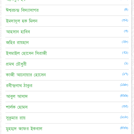
(৪)
ঈশ্বরচন্দ্র বিদ্যাসাগর
(৩২)
ইমদাদুল হক মিলন
(৩)
আহসান হাবিব
(২৮)
জহির রায়হান
(২১)
ইসমাইল হোসেন সিরাজী
(১)
প্রমথ চৌধুরী
(১৭)
কাজী আনোয়ার হোসেন
(১৯৮)
রবীন্দ্রনাথ ঠাকুর
(৪৯৯)
আবুল আসাদ
(৩৫)
শার্লক হোমস
(১০৮)
সুকুমার রায়
(৪৬৬)
মুহম্মদ জাফর ইকবাল