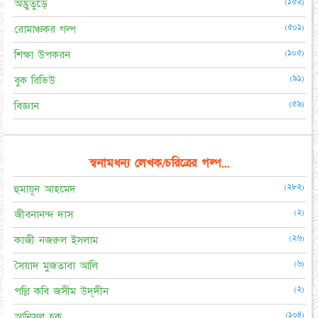
(১৫২)
অদ্ভুতুড়ে
(৫০১)
রোমাঞ্চকর গল্প
(১০৫)
শিক্ষা উপকরন
(৯১)
বুক রিভিউ
(৫৯)
বিজ্ঞান
স্বনামধন্য লেখক/চরিত্রের গল্প...
(২৮২)
হুমায়ূন আহমেদ
(২)
জীবনানন্দ দাস
(২৬)
কাজী নজরুল ইসলাম
(৬)
সৈয়াদ মুজতাবা আলি
(২)
পল্লি কবি জসীম উদ্‌দীন
(১০৪)
আনিসুল হক