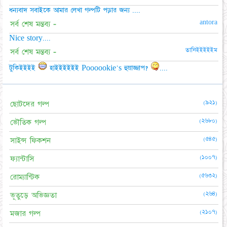
ধন্যবাদ সবাইকে আমার লেখা গল্পটি পড়ার জন্য ....
antora
সর্ব শেষ মন্তব্য -
Nice story....
তানিইইইইইম
সর্ব শেষ মন্তব্য -
টুকিইইইই
হাইইইইইই Poooookie's হুয়াজ্জাপ?
....
(৯২১)
ছোটদের গল্প
(২৬৮০)
ভৌতিক গল্প
(৫৪৫)
সাইন্স ফিকশন
(১০০৭)
ফ্যান্টাসি
(৫৬৩২)
রোম্যান্টিক
(২৬৪)
ভূতুড়ে অভিজ্ঞতা
(২১০৭)
মজার গল্প