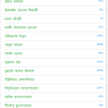
(২৮)
জহির রায়হান
(২১)
ইসমাইল হোসেন সিরাজী
(১)
প্রমথ চৌধুরী
(১৭)
কাজী আনোয়ার হোসেন
(১৯৮)
রবীন্দ্রনাথ ঠাকুর
(৪৯৯)
আবুল আসাদ
(৩৫)
শার্লক হোমস
(১০৮)
সুকুমার রায়
(৪৬৬)
মুহম্মদ জাফর ইকবাল
(৭)
উইলিয়াম সেকসপিয়ার
(১৩৭)
বিভূতিভূষণ বন্দ্যোপাধ্যায়
(৩৫)
মানিক বন্দ্যোপাধ্যায়
(১১)
শীর্ষেন্দু মুখোপাধ্যায়