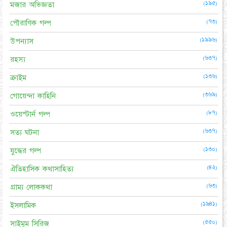
(১৯৫)
মজার অভিজ্ঞতা
(৭৩)
পৌরাণিক গল্প
(১৯৯৬)
উপন্যাস
(৬৩৭)
রহস্য
(১৩৬)
ক্রাইম
(৩৬৯)
গোয়েন্দা কাহিনি
(৮৭)
ওয়েস্টার্ন গল্প
(৬৩৭)
সত্য ঘটনা
(১৩০)
যুদ্ধের গল্প
(৪২)
ঐতিহাসিক কথাসাহিত্য
(৬৩)
গ্রাম্য লোককথা
(১৯৪১)
ইসলামিক
(৫৫০)
সাইমুম সিরিজ