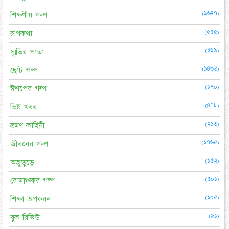
(১৬৪৭)
শিক্ষণীয় গল্প
(৫৫৫)
রূপকথা
(৫১৯)
স্মৃতির পাতা
(১৪৩৬)
ছোট গল্প
(১৭০)
ঈশপের গল্প
(৪৭৮)
ভিন্ন খবর
(২১৩)
ভ্রমণ কাহিনী
(১৭৬৫)
জীবনের গল্প
(১৫২)
অদ্ভুতুড়ে
(৫০১)
রোমাঞ্চকর গল্প
(১০৫)
শিক্ষা উপকরন
(৯১)
বুক রিভিউ