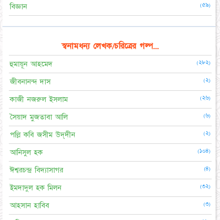
(৫৯)
বিজ্ঞান
স্বনামধন্য লেখক/চরিত্রের গল্প...
(২৮২)
হুমায়ূন আহমেদ
(২)
জীবনানন্দ দাস
(২৬)
কাজী নজরুল ইসলাম
(৬)
সৈয়াদ মুজতাবা আলি
(২)
পল্লি কবি জসীম উদ্‌দীন
(১০৪)
আনিসুল হক
(৪)
ঈশ্বরচন্দ্র বিদ্যাসাগর
(৩২)
ইমদাদুল হক মিলন
(৩)
আহসান হাবিব