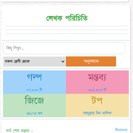
লেখক পরিচিতি
গল্প
মন্তব্য
২৭,৮০৩ টি
৩০৮,৫০৬ টি
জিজে
টপ
আব্দুল্লাহ বিন মালিক
৬৪০৭৫ জন
Rumon
সর্ব শেষ মন্তব্য -