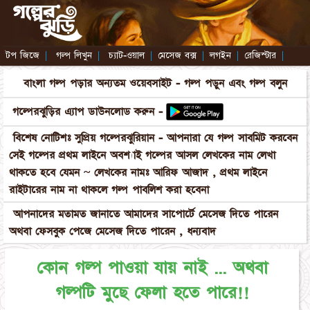
টপ জিজে
|
গল্প লিখুন
|
চ্যাট-ওয়াল
|
মেসেজ বক্স
|
লগইন
|
রেজিস্টার
|
বাংলা গল্প পড়ার অন্যতম ওয়েবসাইট - গল্প পড়ুন এবং গল্প বলুন
গল্পেরঝুড়ির এ্যাপ ডাউনলোড করুন -
বিশেষ নোটিশঃ সুপ্রিয় গল্পেরঝুরিয়ান - আপনারা যে গল্প সাবমিট করবেন
সেই গল্পের প্রথম লাইনে অবশ্যাই গল্পের আসল লেখকের নাম লেখা
থাকতে হবে যেমন ~ লেখকের নামঃ আরিফ আজাদ , প্রথম লাইনে
রাইটারের নাম না থাকলে গল্প পাবলিশ করা হবেনা
আপনাদের মতামত জানাতে আমাদের সাপোর্টে মেসেজ দিতে পারেন
অথবা ফেসবুক পেজে মেসেজ দিতে পারেন , ধন্যবাদ
কোন গল্প পাওয়া যায় নাই ... অথবা
গল্পটি মুছে ফেলা হতে পারে!!