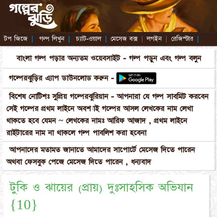
টপ জিজে
|
গল্প লিখুন
|
চ্যাট-ওয়াল
|
মেসেজ বক্স
|
লগইন
|
রেজিস্টার
|
বাংলা গল্প পড়ার অন্যতম ওয়েবসাইট - গল্প পড়ুন এবং গল্প বলুন
গল্পেরঝুড়ির এ্যাপ ডাউনলোড করুন -
বিশেষ নোটিশঃ সুপ্রিয় গল্পেরঝুরিয়ান - আপনারা যে গল্প সাবমিট করবেন
সেই গল্পের প্রথম লাইনে অবশ্যাই গল্পের আসল লেখকের নাম লেখা
থাকতে হবে যেমন ~ লেখকের নামঃ আরিফ আজাদ , প্রথম লাইনে
রাইটারের নাম না থাকলে গল্প পাবলিশ করা হবেনা
আপনাদের মতামত জানাতে আমাদের সাপোর্টে মেসেজ দিতে পারেন
অথবা ফেসবুক পেজে মেসেজ দিতে পারেন , ধন্যবাদ
টুকি ও ঝায়ের (প্রায়) দুঃসাহসিক অভিযান
{10}