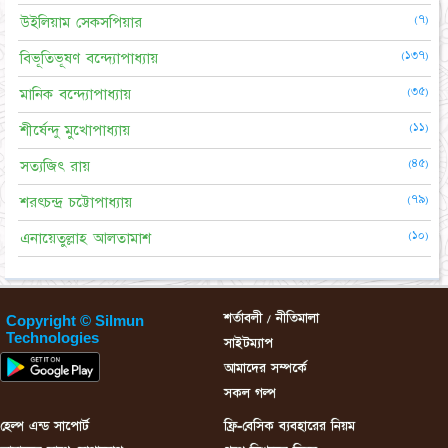
(৭)
উইলিয়াম সেকসপিয়ার
(১৩৭)
বিভূতিভূষণ বন্দ্যোপাধ্যায়
(৩৫)
মানিক বন্দ্যোপাধ্যায়
(১১)
শীর্ষেন্দু মুখোপাধ্যায়
(৪৫)
সত্যজিৎ রায়
(৭৯)
শরৎচন্দ্র চট্টোপাধ্যায়
(১০)
এনায়েতুল্লাহ আলতামাশ
শর্তাবলী / নীতিমালা
Copyright © Silmun
Technologies
সাইটম্যাপ
আমাদের সম্পর্কে
সকল গল্প
হেল্প এন্ড সাপোর্ট
ফ্রি-বেসিক ব্যবহারের নিয়ম