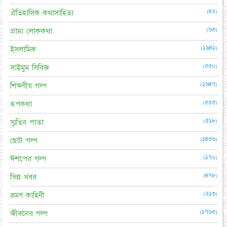
(৪২)
ঐতিহাসিক কথাসাহিত্য
(৬৩)
গ্রাম্য লোককথা
(১৯৪১)
ইসলামিক
(৫৫০)
সাইমুম সিরিজ
(১৬৪৭)
শিক্ষণীয় গল্প
(৫৫৫)
রূপকথা
(৫১৮)
স্মৃতির পাতা
(১৪৩৬)
ছোট গল্প
(১৭০)
ঈশপের গল্প
(৪৭৮)
ভিন্ন খবর
(২১৩)
ভ্রমণ কাহিনী
(১৭৬৫)
জীবনের গল্প