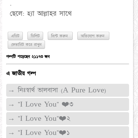
.
ছেলে: হ্যা আল্লাহর সাথে
এডিট
ডিলিট
প্রিন্ট করুন
অভিযোগ করুন
গল্পটি পড়েছেন ২১১৭৩ জন
এ জাতীয় গল্প
→ নিঃস্বার্থ ভালবাসা (A Pure Love)
→ "I Love You" ❤️৩
→ "I Love You"❤️২
→ "I Love You"❤️১