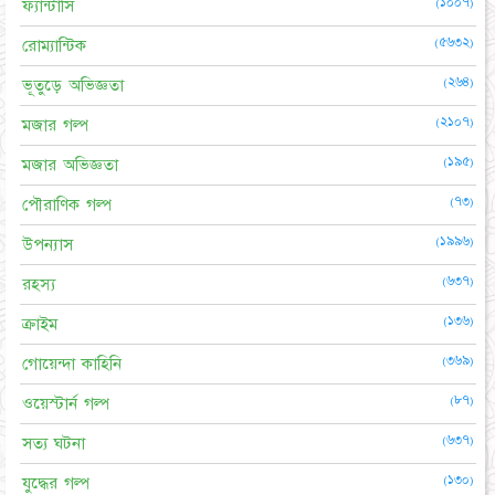
(১০০৭)
ফ্যান্টাসি
(৫৬৩২)
রোম্যান্টিক
(২৬৪)
ভূতুড়ে অভিজ্ঞতা
(২১০৭)
মজার গল্প
(১৯৫)
মজার অভিজ্ঞতা
(৭৩)
পৌরাণিক গল্প
(১৯৯৬)
উপন্যাস
(৬৩৭)
রহস্য
(১৩৬)
ক্রাইম
(৩৬৯)
গোয়েন্দা কাহিনি
(৮৭)
ওয়েস্টার্ন গল্প
(৬৩৭)
সত্য ঘটনা
(১৩০)
যুদ্ধের গল্প