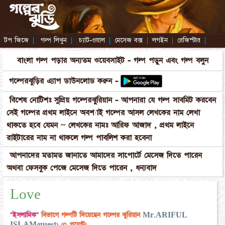
টপ জিজে
|
গল্প লিখুন
|
চ্যাট-ওয়াল
|
মেসেজ বক্স
|
লগইন
|
রেজিস্টার
|
বাংলা গল্প পড়ার অন্যতম ওয়েবসাইট - গল্প পড়ুন এবং গল্প বলুন
গল্পেরঝুড়ির এ্যাপ ডাউনলোড করুন -
বিশেষ নোটিশঃ সুপ্রিয় গল্পেরঝুরিয়ান - আপনারা যে গল্প সাবমিট করবেন
সেই গল্পের প্রথম লাইনে অবশ্যাই গল্পের আসল লেখকের নাম লেখা
থাকতে হবে যেমন ~ লেখকের নামঃ আরিফ আজাদ , প্রথম লাইনে
রাইটারের নাম না থাকলে গল্প পাবলিশ করা হবেনা
আপনাদের মতামত জানাতে আমাদের সাপোর্টে মেসেজ দিতে পারেন
অথবা ফেসবুক পেজে মেসেজ দিতে পারেন , ধন্যবাদ
Love
"ইসলামিক"
বিভাগে গল্পটি দিয়েছেন গল্পের ঝুরিয়ান
Mr.ARIFUL
ISLAM(guest)
(০ পয়েন্ট)