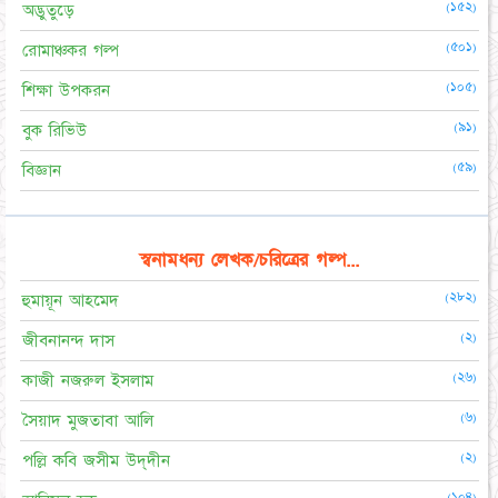
(১৫২)
অদ্ভুতুড়ে
(৫০১)
রোমাঞ্চকর গল্প
(১০৫)
শিক্ষা উপকরন
(৯১)
বুক রিভিউ
(৫৯)
বিজ্ঞান
স্বনামধন্য লেখক/চরিত্রের গল্প...
(২৮২)
হুমায়ূন আহমেদ
(২)
জীবনানন্দ দাস
(২৬)
কাজী নজরুল ইসলাম
(৬)
সৈয়াদ মুজতাবা আলি
(২)
পল্লি কবি জসীম উদ্‌দীন
(১০৪)