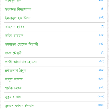
আনিসুল হক
(৪)
ঈশ্বরচন্দ্র বিদ্যাসাগর
(৩২)
ইমদাদুল হক মিলন
(৩)
আহসান হাবিব
(২৮)
জহির রায়হান
(২১)
ইসমাইল হোসেন সিরাজী
(১)
প্রমথ চৌধুরী
(১৭)
কাজী আনোয়ার হোসেন
(১৯৮)
রবীন্দ্রনাথ ঠাকুর
(৪৯৯)
আবুল আসাদ
(৩৫)
শার্লক হোমস
(১০৮)
সুকুমার রায়
(৪৬৬)
মুহম্মদ জাফর ইকবাল