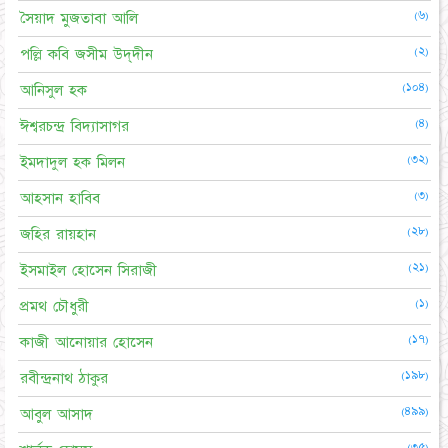
(৬)
সৈয়াদ মুজতাবা আলি
(২)
পল্লি কবি জসীম উদ্‌দীন
(১০৪)
আনিসুল হক
(৪)
ঈশ্বরচন্দ্র বিদ্যাসাগর
(৩২)
ইমদাদুল হক মিলন
(৩)
আহসান হাবিব
(২৮)
জহির রায়হান
(২১)
ইসমাইল হোসেন সিরাজী
(১)
প্রমথ চৌধুরী
(১৭)
কাজী আনোয়ার হোসেন
(১৯৮)
রবীন্দ্রনাথ ঠাকুর
(৪৯৯)
আবুল আসাদ
(৩৫)