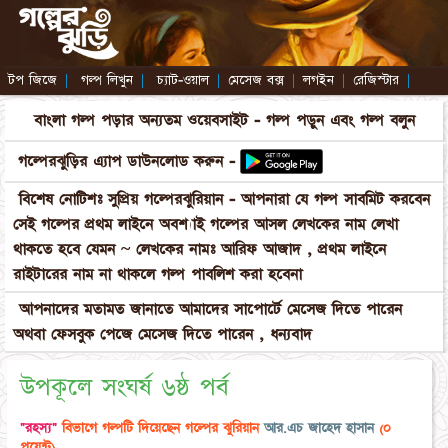
টপ জিজে
|
গল্প লিখুন
|
চ্যাট-ওয়াল
|
মেসেজ বক্স
|
লগইন
|
রেজিস্টার
|
বাংলা গল্প পড়ার অন্যতম ওয়েবসাইট - গল্প পড়ুন এবং গল্প বলুন
গল্পেরঝুড়ির এ্যাপ ডাউনলোড করুন -
বিশেষ নোটিশঃ সুপ্রিয় গল্পেরঝুরিয়ান - আপনারা যে গল্প সাবমিট করবেন
সেই গল্পের প্রথম লাইনে অবশ্যাই গল্পের আসল লেখকের নাম লেখা
থাকতে হবে যেমন ~ লেখকের নামঃ আরিফ আজাদ , প্রথম লাইনে
রাইটারের নাম না থাকলে গল্প পাবলিশ করা হবেনা
আপনাদের মতামত জানাতে আমাদের সাপোর্টে মেসেজ দিতে পারেন
অথবা ফেসবুক পেজে মেসেজ দিতে পারেন , ধন্যবাদ
উপকূলে সংঘর্ষ ৬ষ্ঠ পর্ব
"রহস্য"
বিভাগে গল্পটি দিয়েছেন গল্পের ঝুরিয়ান
আর.এচ জাহেদ হাসান
(০
পয়েন্ট)