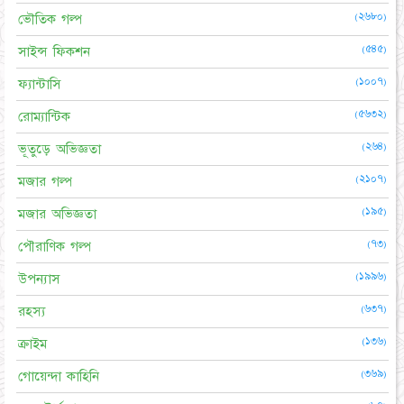
(২৬৮০)
ভৌতিক গল্প
(৫৪৫)
সাইন্স ফিকশন
(১০০৭)
ফ্যান্টাসি
(৫৬৩২)
রোম্যান্টিক
(২৬৪)
ভূতুড়ে অভিজ্ঞতা
(২১০৭)
মজার গল্প
(১৯৫)
মজার অভিজ্ঞতা
(৭৩)
পৌরাণিক গল্প
(১৯৯৬)
উপন্যাস
(৬৩৭)
রহস্য
(১৩৬)
ক্রাইম
(৩৬৯)
গোয়েন্দা কাহিনি