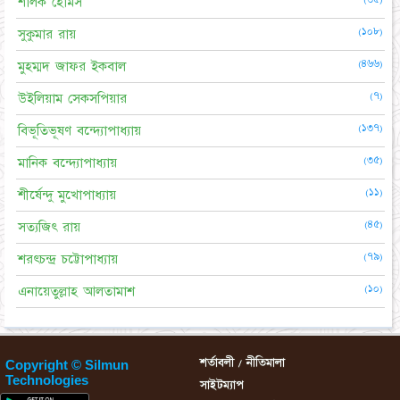
শার্লক হোমস
(১০৮)
সুকুমার রায়
(৪৬৬)
মুহম্মদ জাফর ইকবাল
(৭)
উইলিয়াম সেকসপিয়ার
(১৩৭)
বিভূতিভূষণ বন্দ্যোপাধ্যায়
(৩৫)
মানিক বন্দ্যোপাধ্যায়
(১১)
শীর্ষেন্দু মুখোপাধ্যায়
(৪৫)
সত্যজিৎ রায়
(৭৯)
শরৎচন্দ্র চট্টোপাধ্যায়
(১০)
এনায়েতুল্লাহ আলতামাশ
শর্তাবলী / নীতিমালা
Copyright © Silmun
Technologies
সাইটম্যাপ