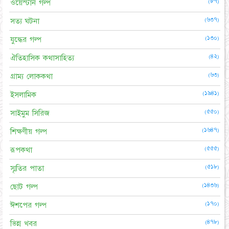
(৮৭)
ওয়েস্টার্ন গল্প
(৬৩৭)
সত্য ঘটনা
(১৩০)
যুদ্ধের গল্প
(৪২)
ঐতিহাসিক কথাসাহিত্য
(৬৩)
গ্রাম্য লোককথা
(১৯৪১)
ইসলামিক
(৫৫০)
সাইমুম সিরিজ
(১৬৪৭)
শিক্ষণীয় গল্প
(৫৫৫)
রূপকথা
(৫১৮)
স্মৃতির পাতা
(১৪৩৬)
ছোট গল্প
(১৭০)
ঈশপের গল্প
(৪৭৮)
ভিন্ন খবর