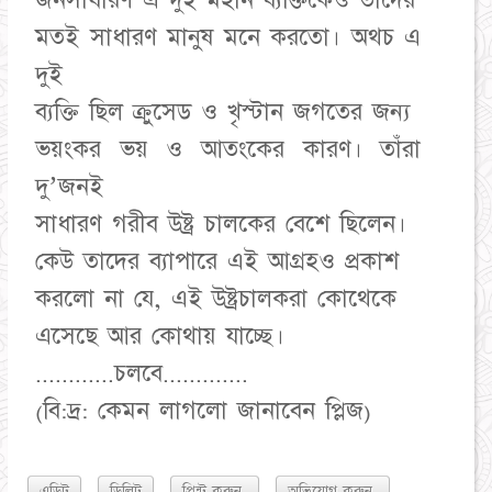
জনসাধারণ এ দুই মহান ব্যক্তিকেও তাদের
মতই সাধারণ মানুষ মনে করতো। অথচ এ
দুই
ব্যক্তি ছিল ক্রুসেড ও খৃস্টান জগতের জন্য
ভয়ংকর ভয় ও আতংকের কারণ। তাঁরা
দু’জনই
সাধারণ গরীব উষ্ট্র চালকের বেশে ছিলেন।
কেউ তাদের ব্যাপারে এই আগ্রহও প্রকাশ
করলো না যে, এই উষ্ট্রচালকরা কোথেকে
এসেছে আর কোথায় যাচ্ছে।
............চলবে.............
(বি:দ্র: কেমন লাগলো জানাবেন প্লিজ)
এডিট
ডিলিট
প্রিন্ট করুন
অভিযোগ করুন