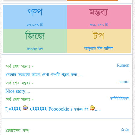
গল্প
মন্তব্য
২৭,৮০৩ টি
৩০৮,৫০৬ টি
জিজে
টপ
আব্দুল্লাহ বিন মালিক
৬৪০৭৫ জন
Rumon
সর্ব শেষ মন্তব্য -
ধন্যবাদ সবাইকে আমার লেখা গল্পটি পড়ার জন্য ....
antora
সর্ব শেষ মন্তব্য -
Nice story....
তানিইইইইইম
সর্ব শেষ মন্তব্য -
টুকিইইইই
হাইইইইইই Poooookie's হুয়াজ্জাপ?
....
(৯২১)
ছোটদের গল্প