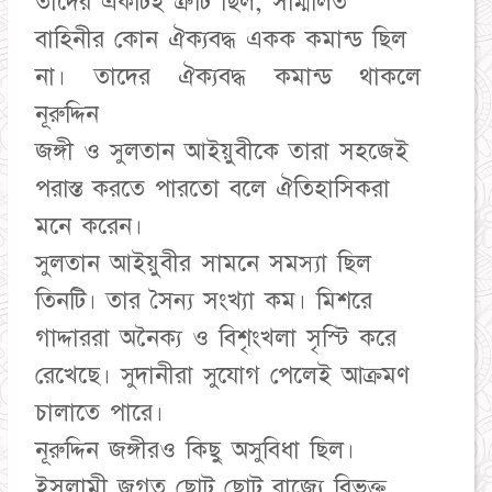
তাদের একটিই ত্রুটি ছিল, সম্মিলিত
বাহিনীর কোন ঐক্যবদ্ধ একক কমান্ড ছিল
না। তাদের ঐক্যবদ্ধ কমান্ড থাকলে
নূরুদ্দিন
জঙ্গী ও সুলতান আইয়ুবীকে তারা সহজেই
পরাস্ত করতে পারতো বলে ঐতিহাসিকরা
মনে করেন।
সুলতান আইয়ুবীর সামনে সমস্যা ছিল
তিনটি। তার সৈন্য সংখ্যা কম। মিশরে
গাদ্দাররা অনৈক্য ও বিশৃংখলা সৃস্টি করে
রেখেছে। সুদানীরা সুযোগ পেলেই আক্রমণ
চালাতে পারে।
নূরুদ্দিন জঙ্গীরও কিছু অসুবিধা ছিল।
ইসলামী জগত ছোট ছোট রাজ্যে বিভক্ত