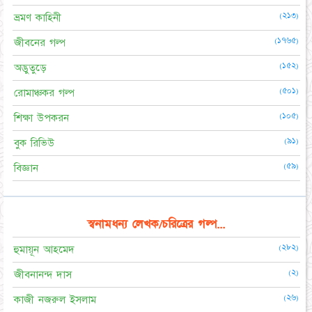
(২১৩)
ভ্রমণ কাহিনী
(১৭৬৫)
জীবনের গল্প
(১৫২)
অদ্ভুতুড়ে
(৫০১)
রোমাঞ্চকর গল্প
(১০৫)
শিক্ষা উপকরন
(৯১)
বুক রিভিউ
(৫৯)
বিজ্ঞান
স্বনামধন্য লেখক/চরিত্রের গল্প...
(২৮২)
হুমায়ূন আহমেদ
(২)
জীবনানন্দ দাস
(২৬)
কাজী নজরুল ইসলাম