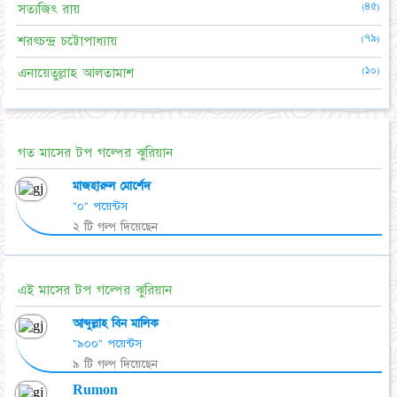
(৪৫)
সত্যজিৎ রায়
(৭৯)
শরৎচন্দ্র চট্টোপাধ্যায়
(১০)
এনায়েতুল্লাহ আলতামাশ
গত মাসের টপ গল্পের ঝুরিয়ান
মাজহারুল মোর্শেদ
"০" পয়েন্টস
২ টি গল্প দিয়েছেন
এই মাসের টপ গল্পের ঝুরিয়ান
আব্দুল্লাহ বিন মালিক
"৯০০" পয়েন্টস
৯ টি গল্প দিয়েছেন
Rumon