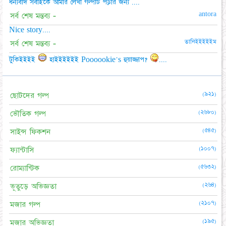
ধন্যবাদ সবাইকে আমার লেখা গল্পটি পড়ার জন্য ....
antora
সর্ব শেষ মন্তব্য -
Nice story....
তানিইইইইইম
সর্ব শেষ মন্তব্য -
টুকিইইইই
হাইইইইইই Poooookie's হুয়াজ্জাপ?
....
(৯২১)
ছোটদের গল্প
(২৬৮০)
ভৌতিক গল্প
(৫৪৫)
সাইন্স ফিকশন
(১০০৭)
ফ্যান্টাসি
(৫৬৩২)
রোম্যান্টিক
(২৬৪)
ভূতুড়ে অভিজ্ঞতা
(২১০৭)
মজার গল্প
(১৯৫)
মজার অভিজ্ঞতা