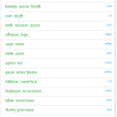
(২১)
ইসমাইল হোসেন সিরাজী
(১)
প্রমথ চৌধুরী
(১৭)
কাজী আনোয়ার হোসেন
(১৯৮)
রবীন্দ্রনাথ ঠাকুর
(৪৯৯)
আবুল আসাদ
(৩৫)
শার্লক হোমস
(১০৮)
সুকুমার রায়
(৪৬৬)
মুহম্মদ জাফর ইকবাল
(৭)
উইলিয়াম সেকসপিয়ার
(১৩৭)
বিভূতিভূষণ বন্দ্যোপাধ্যায়
(৩৫)
মানিক বন্দ্যোপাধ্যায়
(১১)
শীর্ষেন্দু মুখোপাধ্যায়