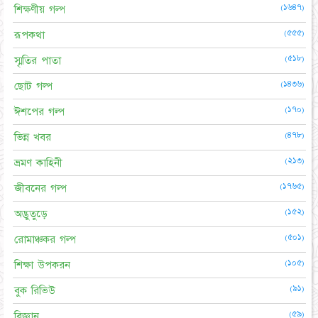
(১৬৪৭)
শিক্ষণীয় গল্প
(৫৫৫)
রূপকথা
(৫১৮)
স্মৃতির পাতা
(১৪৩৬)
ছোট গল্প
(১৭০)
ঈশপের গল্প
(৪৭৮)
ভিন্ন খবর
(২১৩)
ভ্রমণ কাহিনী
(১৭৬৫)
জীবনের গল্প
(১৫২)
অদ্ভুতুড়ে
(৫০১)
রোমাঞ্চকর গল্প
(১০৫)
শিক্ষা উপকরন
(৯১)
বুক রিভিউ
(৫৯)
বিজ্ঞান