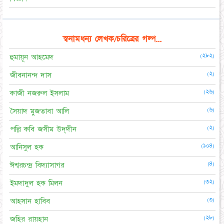
স্বনামধন্য লেখক/চরিত্রের গল্প...
(২৮২)
হুমায়ূন আহমেদ
(২)
জীবনানন্দ দাস
(২৬)
কাজী নজরুল ইসলাম
(৬)
সৈয়াদ মুজতাবা আলি
(২)
পল্লি কবি জসীম উদ্‌দীন
(১০৪)
আনিসুল হক
(৪)
ঈশ্বরচন্দ্র বিদ্যাসাগর
(৩২)
ইমদাদুল হক মিলন
(৩)
আহসান হাবিব
(২৮)
জহির রায়হান