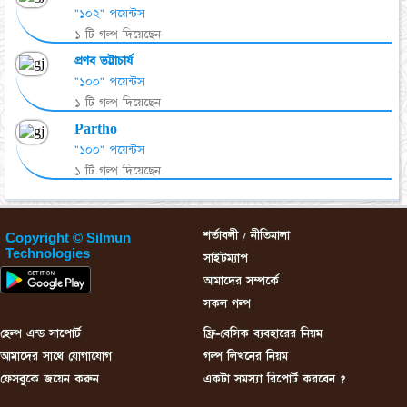
"১০২" পয়েন্টস
১ টি গল্প দিয়েছেন
প্রণব ভট্টাচার্য
"১০০" পয়েন্টস
১ টি গল্প দিয়েছেন
Partho
"১০০" পয়েন্টস
১ টি গল্প দিয়েছেন
শর্তাবলী / নীতিমালা
Copyright © Silmun
Technologies
সাইটম্যাপ
আমাদের সম্পর্কে
সকল গল্প
হেল্প এন্ড সাপোর্ট
ফ্রি-বেসিক ব্যবহারের নিয়ম
আমাদের সাথে যোগাযোগ
গল্প লিখনের নিয়ম
ফেসবুকে জয়েন করুন
একটা সমস্যা রিপোর্ট করবেন ?