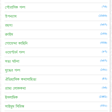
(৭৩)
পৌরাণিক গল্প
(১৯৯৬)
উপন্যাস
(৬৩৭)
রহস্য
(১৩৬)
ক্রাইম
(৩৬৯)
গোয়েন্দা কাহিনি
(৮৭)
ওয়েস্টার্ন গল্প
(৬৩৭)
সত্য ঘটনা
(১৩০)
যুদ্ধের গল্প
(৪২)
ঐতিহাসিক কথাসাহিত্য
(৬৩)
গ্রাম্য লোককথা
(১৯৪১)
ইসলামিক
(৫৫০)
সাইমুম সিরিজ