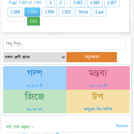
..
1
2
1385
1386
1387
Page 1389 of 1391
1388
1389
1390
1391
Next
Last
GO
গল্প
মন্তব্য
২৭,৮০৩ টি
৩০৮,৫০৬ টি
জিজে
টপ
আব্দুল্লাহ বিন মালিক
৬৪০৭৫ জন
Rumon
সর্ব শেষ মন্তব্য -