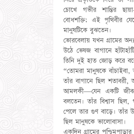
চোখে গভীর শান্তির ছায়
বোধশক্তি; এই পৃথিবীর য
মানুষটিকে বুঝতেন।
ভোরবেলায় যখন গ্রামের অন্
উঠে ভেষজ বাগানে হাঁটাহা
তিনি দুই হাত জোড় করে 
“তোমরা মানুষকে বাঁচাইবা,
তাঁর বাগানে ছিল শতাবরী, অশ্ব
আমলকী—যেন একটি জীবন্ত গ
বলতেন। তাঁর বিশ্বাস ছিল,
পেলে তার গুণ বাড়ে। তাঁর উ
ছিল মানুষকে ভালোবাসা।
একদিন গ্রামের পশ্চিমপা