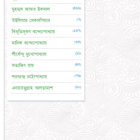
(৪৬৬)
মুহম্মদ জাফর ইকবাল
(৭)
উইলিয়াম সেকসপিয়ার
(১৩৭)
বিভূতিভূষণ বন্দ্যোপাধ্যায়
(৩৫)
মানিক বন্দ্যোপাধ্যায়
(১১)
শীর্ষেন্দু মুখোপাধ্যায়
(৪৫)
সত্যজিৎ রায়
(৭৯)
শরৎচন্দ্র চট্টোপাধ্যায়
(১০)
এনায়েতুল্লাহ আলতামাশ