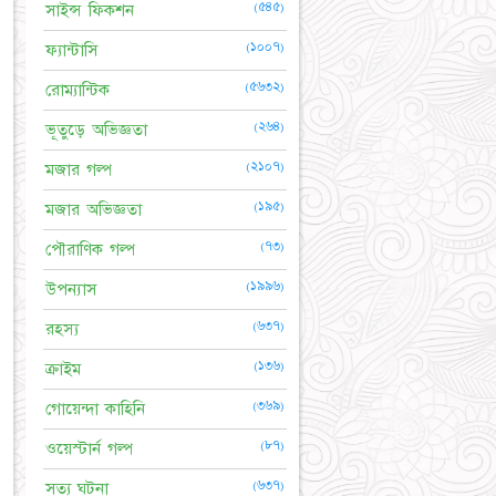
(৫৪৫)
সাইন্স ফিকশন
(১০০৭)
ফ্যান্টাসি
(৫৬৩২)
রোম্যান্টিক
(২৬৪)
ভূতুড়ে অভিজ্ঞতা
(২১০৭)
মজার গল্প
(১৯৫)
মজার অভিজ্ঞতা
(৭৩)
পৌরাণিক গল্প
(১৯৯৬)
উপন্যাস
(৬৩৭)
রহস্য
(১৩৬)
ক্রাইম
(৩৬৯)
গোয়েন্দা কাহিনি
(৮৭)
ওয়েস্টার্ন গল্প
(৬৩৭)
সত্য ঘটনা