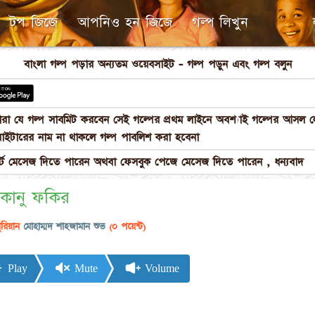
টপ জিজে
আপনিও হন জিজে
গল্প লিখুন
বাংলা গল্প পড়ার অন্যতম ওয়েবসাইট - গল্প পড়ুন এবং গল্প বলুন
পনারা যে গল্প সাবমিট করবেন সেই গল্পের প্রথম লাইনে অবশ্যাই গল্পের আস
াইটারের নাম না থাকলে গল্প পাবলিশ করা হবেনা
 মেসেজ দিতে পারেন অথবা ফেসবুক পেজে মেসেজ দিতে পারেন , ধন্যবাদ
 কানু ফকির
ুরিয়ান
মোহাম্মদ শাহজামান শুভ
(০ পয়েন্ট)
Play
Mute
Volume