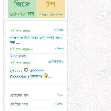
জিজে
টপ
৬৪০৭৫ জন
আব্দুল্লাহ বিন মালিক
Rumon
সর্ব শেষ মন্তব্য -
ধন্যবাদ সবাইকে আমার লেখা গল্পটি পড়ার
জন্য ....
antora
সর্ব শেষ মন্তব্য -
Nice story....
তানিইইইইইম
সর্ব শেষ মন্তব্য -
টুকিইইইই
হাইইইইইই
Poooookie's হুয়াজ্জাপ?
....
(৯২১)
ছোটদের গল্প
(২৬৮০)
ভৌতিক গল্প