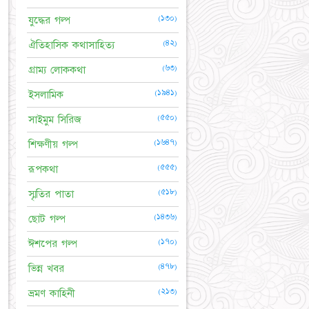
(১৩০)
যুদ্ধের গল্প
(৪২)
ঐতিহাসিক কথাসাহিত্য
(৬৩)
গ্রাম্য লোককথা
(১৯৪১)
ইসলামিক
(৫৫০)
সাইমুম সিরিজ
(১৬৪৭)
শিক্ষণীয় গল্প
(৫৫৫)
রূপকথা
(৫১৮)
স্মৃতির পাতা
(১৪৩৬)
ছোট গল্প
(১৭০)
ঈশপের গল্প
(৪৭৮)
ভিন্ন খবর
(২১৩)
ভ্রমণ কাহিনী