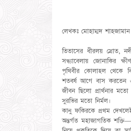
লেখকঃ মোহাম্মদ শাহজামান
তিতাসের ধীরলয় স্রোত, নদ
সন্ধ্যাবেলায় জোনাকির ক্
পৃথিবীর কোলাহল থেকে বিচ
শতবর্ষ আগে বাস করতেন এ
জীবন ছিলো প্রার্থনার মত
সুরভির মতো নির্মল।
কানু ফকিরকে প্রথম দেখ
অন্তর্গত মহাজাগতিক শক্তি—য
নিয়ে প্রকৃতিকে দিয়ে তা স