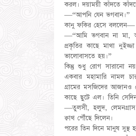
করল। দয়াময়ী কাঁদতে কা
—“আপনি যেন ভগবান।”
কানু ফকির হেসে বললেন—
—“আমি ভগবান না মা, 
প্রকৃতির কাছে মাথা নুই
ভালোবাসতে হয়।”
কিন্তু শুধু রোগ সারানো 
একবার মহামারি নামল চার
গ্রামের মসজিদের আজানও য
কাছে ছুটে এল। তিনি সেদ
—তুলসী, হলুদ, লেমনগ্রা
ক্বাথ পৌঁছে দিলেন।
পরের তিন দিনে মানুষ সুস