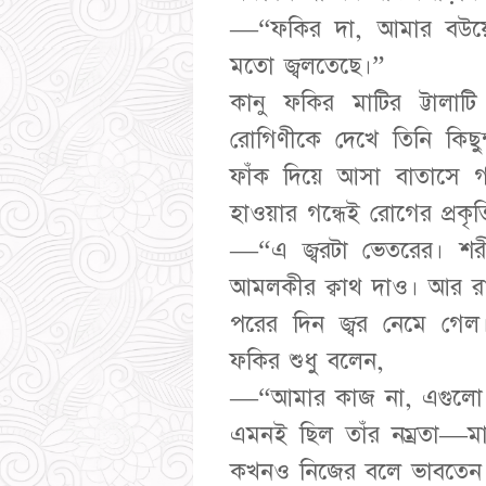
—“ফকির দা, আমার বউয়ের
মতো জ্বলতেছে।”
কানু ফকির মাটির ট্টালা
রোগিণীকে দেখে তিনি কিছু
ফাঁক দিয়ে আসা বাতাসে গ
হাওয়ার গন্ধেই রোগের প্রক
—“এ জ্বরটা ভেতরের। শর
আমলকীর ক্বাথ দাও। আর রা
পরের দিন জ্বর নেমে গেল।
ফকির শুধু বলেন,
—“আমার কাজ না, এগুলো
এমনই ছিল তাঁর নম্রতা—মানু
কখনও নিজের বলে ভাবতেন