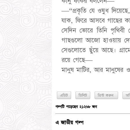
কানু ফকির বললেন—
—“প্রকৃতি যে ওষুধ দিয়েছ
যাক, ফিরে আসবে গাছের ক
সেদিন ভোরে তিনি পৃথিবী
গাছগুলো আজো হাওয়ায় দ
সেগুলোতে ছুঁয়ে আছে। গ্রামে
রয়ে গেছে—
এডিট
ডিলিট
প্রিন্ট করুন
অভ
গল্পটি পড়েছেন ২১২৬৮ জন
এ জাতীয় গল্প