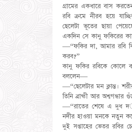
গ্রামের একধারে বাস করতে
রবি ক্রমে নীরব হয়ে যা
ছেলেটা ভূতের ছায়া পেয়ে
একদিন সে কানু ফকিরের ক
—“ফকির দা, আমার রবি কি
করব?”
কানু ফকির রবিকে কোলে ব
বললেন—
—“ছেলেটার মন ক্লান্ত। শর
তিনি ব্রাহ্মী আর অশ্বগন্ধা
—“রাতের শেষে এ দুধ দ
নদীর হাওয়া মনকে নতুন কর
দুই সপ্তাহের ভেতর রবির