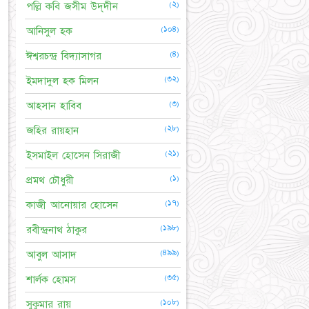
(২)
পল্লি কবি জসীম উদ্‌দীন
(১০৪)
আনিসুল হক
(৪)
ঈশ্বরচন্দ্র বিদ্যাসাগর
(৩২)
ইমদাদুল হক মিলন
(৩)
আহসান হাবিব
(২৮)
জহির রায়হান
(২১)
ইসমাইল হোসেন সিরাজী
(১)
প্রমথ চৌধুরী
(১৭)
কাজী আনোয়ার হোসেন
(১৯৮)
রবীন্দ্রনাথ ঠাকুর
(৪৯৯)
আবুল আসাদ
(৩৫)
শার্লক হোমস
(১০৮)
সুকুমার রায়