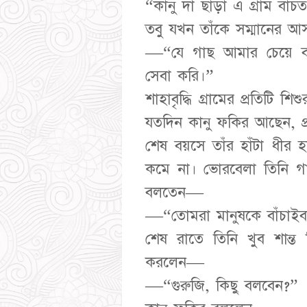
“কানু দা ছাড়া এ গ্রাম বাঁচ
তবু যখন তাঁকে সম্মানের 
—“যে গাছ আমার চেয়ে ব
সেবা করি।”
শাহাবৃদ্ধি গ্রামের প্রতিটি শ
যতদিন কানু ফকির আছেন, প্র
শেষ বয়সে তাঁর হাঁটা ধীর হ
কমে না। ভোরবেলা তিনি গ
বলতেন—
—“তোমরা মানুষকে বাঁচাই
শেষ রাতে তিনি খুব শান্ত
করলেন—
—“গুরুজি, কিছু বলবেন?”