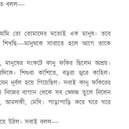
ঁদতে বলল—
আমি তো তোমাদের মতোই এক মানুষ। তবে
জ্জা শিখছি—মানুষকে সারাতে হলে আগে তাকে
নয়, মানুষের সংকটে কানু ফকির ছিলেন আশ্রয়।
দিকে। শিশুরা কাশিতে, বড়রা জ্বরে কাহিল।
েন দুর্বল হয়ে গিয়েছিল। সবাই কানু ফকিরের
িন নিজের বাগান থেকে সব ভেষজ তুলে নিলেন
স, আমলকী, মেথি। পাড়াপাড়ি করে ঘরে ঘরে
্থ হয়ে উঠল। সবাই বলল—