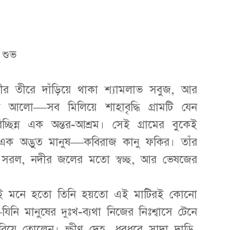
 শুভ
ীর তীরে দাঁড়িয়ে থাকা শ্যামলাভ সবুজ, আর
ষীণ আলো—সব মিলিয়ে শাহাবৃদ্ধি গ্রামটি যেন
্ছিন্ন এক অন্তর-আশ্রম। সেই গ্রামের বুকেই
ক অদ্ভুত মানুষ—কবিরাজ কানু ফকির। তাঁর
ো সরল, নদীর জলের মতো স্বচ্ছ, আর ভেষজের
লেই মনে হতো তিনি হয়তো এই মাটিরই কোনো
িনি মানুষের দুঃখ-ব্যথা নিজের নিঃশ্বাসে টেনে
ারিয়ে তোলেন। ক্ষীণ দেহ, ধবধবে সাদা দাড়ি,