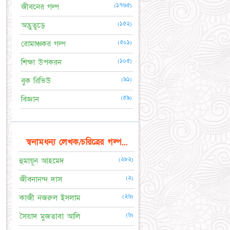
(১৭৬৫)
জীবনের গল্প
(১৫২)
অদ্ভুতুড়ে
(৫০১)
রোমাঞ্চকর গল্প
(১০৫)
শিক্ষা উপকরন
(৯১)
বুক রিভিউ
(৫৯)
বিজ্ঞান
স্বনামধন্য লেখক/চরিত্রের গল্প...
(২৮২)
হুমায়ূন আহমেদ
(২)
জীবনানন্দ দাস
(২৬)
কাজী নজরুল ইসলাম
(৬)
সৈয়াদ মুজতাবা আলি