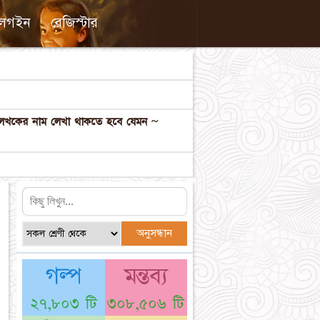
লগইন
রেজিস্টার
ল লেখকের নাম লেখা থাকতে হবে যেমন ~
গল্প
মন্তব্য
২৭,৮০৩ টি
৩০৮,৫০৬ টি