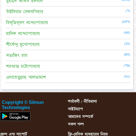
মুহম্মদ জাফর ইকবাল
(৭)
উইলিয়াম সেকসপিয়ার
(১৩৭)
বিভূতিভূষণ বন্দ্যোপাধ্যায়
(৩৫)
মানিক বন্দ্যোপাধ্যায়
(১১)
শীর্ষেন্দু মুখোপাধ্যায়
(৪৫)
সত্যজিৎ রায়
(৭৯)
শরৎচন্দ্র চট্টোপাধ্যায়
(১০)
এনায়েতুল্লাহ আলতামাশ
শর্তাবলী / নীতিমালা
Copyright © Silmun
Technologies
সাইটম্যাপ
আমাদের সম্পর্কে
সকল গল্প
হেল্প এন্ড সাপোর্ট
ফ্রি-বেসিক ব্যবহারের নিয়ম