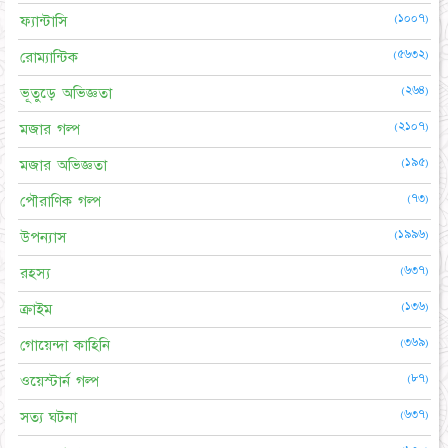
(১০০৭)
ফ্যান্টাসি
(৫৬৩২)
রোম্যান্টিক
(২৬৪)
ভূতুড়ে অভিজ্ঞতা
(২১০৭)
মজার গল্প
(১৯৫)
মজার অভিজ্ঞতা
(৭৩)
পৌরাণিক গল্প
(১৯৯৬)
উপন্যাস
(৬৩৭)
রহস্য
(১৩৬)
ক্রাইম
(৩৬৯)
গোয়েন্দা কাহিনি
(৮৭)
ওয়েস্টার্ন গল্প
(৬৩৭)
সত্য ঘটনা