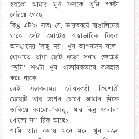
হয়তো আমার মুখ ফসকে তুমি শব্দটা
বেরিয়ে গেছে।
কিন্তু এটাও সত্য যে, ভারতবর্ষে বাঙালিদের
মাঝে সেটা মোটেও অস্বাভাবিক কিংবা
অসম্মানের কিছু নয়। খুব আপনজন বলে-
বোঝাতে তারা ছোট বড়ো সবার ক্ষেত্রেই
‘তুমি’ শব্দটা খুব স্বাভাবিকভাবে ব্যবহার
করে থাকে।
সেই সম্বাবনাময় যৌবনবতী কিশোরী
মেয়েটি তার ডাগর চোখে আমার দিকে
তাকিয়ে বললো-‘কাক্কু, আর কিন্তু জানালা
খোলো না’ ঠিক আছে?
আমি তার কথায় মনে মনে খুব লজ্জা