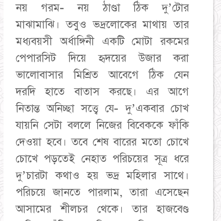
নয় গরম- নয় ঠাণ্ডা ঠিক দু’টোর
মাঝামাঝি। তবুও ভদ্রলোকের মাথায় তার
মধ্যবয়সী অর্ধাঙ্গিনী একটি মোটা রকমের
পেপারসিট দিয়ে হৃদয়ের উজার করা
ভালোবাসার মিশ্রিত আবেগে ঠিক যেন
দরদি হাতে বাতাস করছে। এর আগে
নিতান্ত অনিচ্ছা সত্ত্বে যে- দু’একবার চোখ
যায়নি সেটা বললে নিজের বিবেককে ফাঁকি
দেওয়া হবে। তবে শেষ বারের মতো চোখে
চোখে পড়তেই নেহাত পরিচয়ের সূত্র ধরে
দু’চারটা কথাও হয় ভদ্র মহিলার সাথে।
পরিচয়ে জানতে পারলাম, তারা এসেছেন
আসামের শীলচর থেকে। তার হাজবেণ্ড