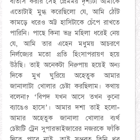
বাতাস করার সেই প্রেমময় দৃশ্যটা আমাকে
এতোটাই মুগ্ধ করেছিলো যে, আমি ঠোঁট
কামড়ে ধরেও অট্ট হাসিটাকে চেঁপে রাখতে
পারিনি। পাছে কিনা ভদ্র মহিলা ধরেই নেয়
যে, আমি তার এহেন মধুময় আচরণে
নির্লজ্যের মতো প্রতি হিংসাপরায়ণ হয়ে
উঠছি। তাই অনেকটা নিরুপায় হয়েই অন্য
দিকে মুখ ঘুরিয়ে অহেতুক আমার
জানালাটা খোলার চেষ্টা করছিলাম। কথায়
বলেনা? ‘বিপদ যখন আসে তখন কুনো
ব্যাঙেও হাসে’। আমার দশা তাই হলো-
আমার অহেতুক জানালা খোলার ব্যর্থ
চেষ্টাটি ট্রেন সুপারভাইজারের নজরকে ফাঁকি
দিতে পারে নাই, তাই সম্ভবত তিনি খুব