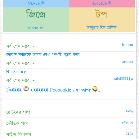
২৭,৮০৩ টি
৩০৮,৫০৬ টি
জিজে
টপ
আব্দুল্লাহ বিন মালিক
৬৪০৭৫ জন
Rumon
সর্ব শেষ মন্তব্য -
ধন্যবাদ সবাইকে আমার লেখা গল্পটি পড়ার জন্য ....
antora
সর্ব শেষ মন্তব্য -
Nice story....
তানিইইইইইম
সর্ব শেষ মন্তব্য -
টুকিইইইই
হাইইইইইই Poooookie's হুয়াজ্জাপ?
....
(৯২১)
ছোটদের গল্প
(২৬৮০)
ভৌতিক গল্প
(৫৪৫)
সাইন্স ফিকশন