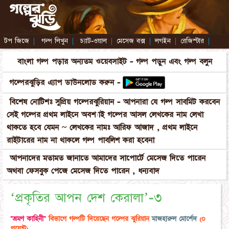
টপ জিজে
|
গল্প লিখুন
|
চ্যাট-ওয়াল
|
মেসেজ বক্স
|
লগইন
|
রেজিস্টার
|
বাংলা গল্প পড়ার অন্যতম ওয়েবসাইট - গল্প পড়ুন এবং গল্প বলুন
গল্পেরঝুড়ির এ্যাপ ডাউনলোড করুন -
বিশেষ নোটিশঃ সুপ্রিয় গল্পেরঝুরিয়ান - আপনারা যে গল্প সাবমিট করবেন
সেই গল্পের প্রথম লাইনে অবশ্যাই গল্পের আসল লেখকের নাম লেখা
থাকতে হবে যেমন ~ লেখকের নামঃ আরিফ আজাদ , প্রথম লাইনে
রাইটারের নাম না থাকলে গল্প পাবলিশ করা হবেনা
আপনাদের মতামত জানাতে আমাদের সাপোর্টে মেসেজ দিতে পারেন
অথবা ফেসবুক পেজে মেসেজ দিতে পারেন , ধন্যবাদ
‘প্রকৃতির আপন দেশ কেরালা’-৩
"ভ্রমণ কাহিনী"
বিভাগে গল্পটি দিয়েছেন গল্পের ঝুরিয়ান
মাজহারুল মোর্শেদ
(০
পয়েন্ট)