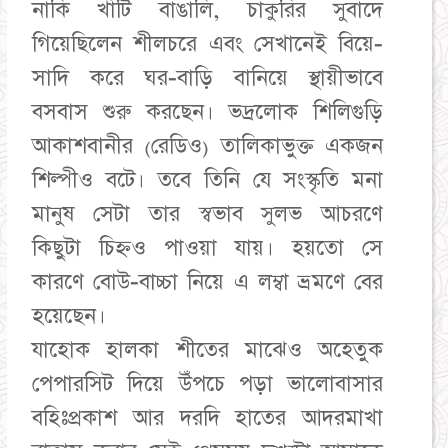
নাকি খাঁটি বাঙালি, চাকুরির সুবাদে
গিয়েছিলেন শীলচরে এবং সেখানেই বিয়ে-
সাদি করে ঘর-বাড়ি বানিয়ে স্থায়ীভাবে
বসবাস শুরু করছেন। ভদ্রলোক শিলিগুড়ি
আকাশবানীর (রেডিও) তালিকাভুক্ত একজন
শিল্পীও বটে। তবে তিনি যে সংস্কৃতি মনা
মানুষ সেটা তার স্বভাব সুলভ আচরণে
কিছুটা চিহ্নও পাওয়া যায়। হয়তো সে
কারণে বোউ-বাচ্চা নিয়ে এ লম্বা ভ্রমণে বের
হয়েছেন।
যাহোক হালকা শীতের মাঝেও অহেতুক
পেপারসিট দিয়ে উঁপচে পড়া ভালোবাসার
বহিঃপ্রকাশ আর দরদি হাতের আদরমাখা