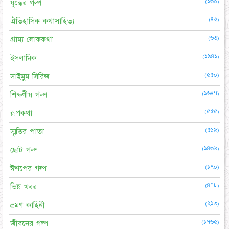
(১৩০)
যুদ্ধের গল্প
(৪২)
ঐতিহাসিক কথাসাহিত্য
(৬৩)
গ্রাম্য লোককথা
(১৯৪১)
ইসলামিক
(৫৫০)
সাইমুম সিরিজ
(১৬৪৭)
শিক্ষণীয় গল্প
(৫৫৫)
রূপকথা
(৫১৯)
স্মৃতির পাতা
(১৪৩৬)
ছোট গল্প
(১৭০)
ঈশপের গল্প
(৪৭৮)
ভিন্ন খবর
(২১৩)
ভ্রমণ কাহিনী
(১৭৬৫)
জীবনের গল্প