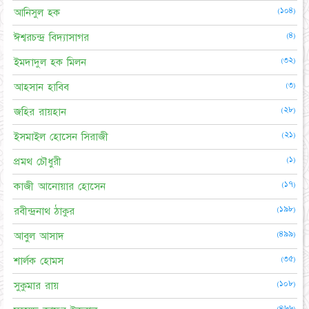
(১০৪)
আনিসুল হক
(৪)
ঈশ্বরচন্দ্র বিদ্যাসাগর
(৩২)
ইমদাদুল হক মিলন
(৩)
আহসান হাবিব
(২৮)
জহির রায়হান
(২১)
ইসমাইল হোসেন সিরাজী
(১)
প্রমথ চৌধুরী
(১৭)
কাজী আনোয়ার হোসেন
(১৯৮)
রবীন্দ্রনাথ ঠাকুর
(৪৯৯)
আবুল আসাদ
(৩৫)
শার্লক হোমস
(১০৮)
সুকুমার রায়
(৪৬৬)