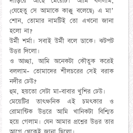
দাঁড়িয়ে আছে মেয়েটি। আমি বললাম,
(যেহেতু সে আমাকে কাক্কু বলেছে) এ মা’
শোন, তোমার নামটিই তো এখনো জানা
হলো না?
উর্মী শর্মা। সবাই উর্মী বলে ডাকে। ঝটপট
উত্তর দিলো।
ও আচ্ছা, আমি অনেকটা কৌতুক করেই
বললাম- তোমাদের শীলচরের সেই বরাক
নদীর ঢেউ?
হুম, হয়তো সেটা মা-বাবার খুশির ঢেউ।
মেয়েটির তাৎক্ষনিক এই চমৎকার ও
রোমান্টিক উত্তরে আমি খানিকটা বিশ্মিত
হয়ে গেলাম। যেন আমার প্রশ্নের উত্তর তার
আগে থেকেই জানা ছিলো।