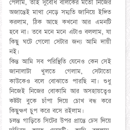
পেলাম, তাই সুবোধ বালকের মতো নিজের
অজান্তেই মাথা নেড়ে সম্মতি জানিয়ে ইঙ্গিত
করলাম, ঠিক আছে কখনো আর এমনটি
হবে না। তবে মনে মনে এটাও বললাম, যা
কিছু ঘটে গেলো সেটার জন্য আমি দায়ী
নই।
কিন্ত আমি সব পরিস্থিতি যেনেও কেন সেই
জানালাটা খুলতে গেলাম, সেটাতো
কাউকেও বলে বোঝাতে পারছি না। শুধু
নিজেই নিজের বোকামি আর অসহায়ত্বেও
কষ্টটা বুকে চাঁপা দিয়ে চোখ বন্ধ করে
কিছুক্ষণ চুপ করে বসে রইলাম।
চলন্ত গাড়িতে সিটের উপর প্রান্তে ঢেস দিয়ে