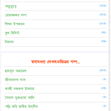
(১৫২)
অদ্ভুতুড়ে
(৫০১)
রোমাঞ্চকর গল্প
(১০৫)
শিক্ষা উপকরন
(৯১)
বুক রিভিউ
(৫৯)
বিজ্ঞান
স্বনামধন্য লেখক/চরিত্রের গল্প...
(২৮২)
হুমায়ূন আহমেদ
(২)
জীবনানন্দ দাস
(২৬)
কাজী নজরুল ইসলাম
(৬)
সৈয়াদ মুজতাবা আলি
(২)
পল্লি কবি জসীম উদ্‌দীন