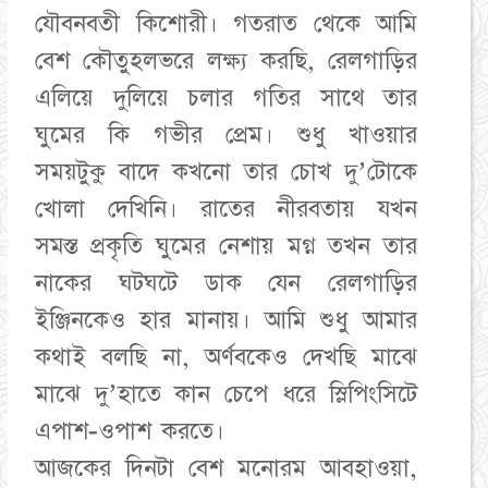
যৌবনবতী কিশোরী। গতরাত থেকে আমি
বেশ কৌতুহলভরে লক্ষ্য করছি, রেলগাড়ির
এলিয়ে দুলিয়ে চলার গতির সাথে তার
ঘুমের কি গভীর প্রেম। শুধু খাওয়ার
সময়টুকু বাদে কখনো তার চোখ দু’টোকে
খোলা দেখিনি। রাতের নীরবতায় যখন
সমস্ত প্রকৃতি ঘুমের নেশায় মগ্ন তখন তার
নাকের ঘটঘটে ডাক যেন রেলগাড়ির
ইঞ্জিনকেও হার মানায়। আমি শুধু আমার
কথাই বলছি না, অর্ণবকেও দেখছি মাঝে
মাঝে দু’হাতে কান চেপে ধরে স্লিপিংসিটে
এপাশ-ওপাশ করতে।
আজকের দিনটা বেশ মনোরম আবহাওয়া,