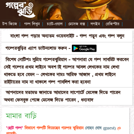
টপ জিজে
|
গল্প লিখুন
|
চ্যাট-ওয়াল
|
মেসেজ বক্স
|
লগইন
|
রেজিস্টার
|
বাংলা গল্প পড়ার অন্যতম ওয়েবসাইট - গল্প পড়ুন এবং গল্প বলুন
গল্পেরঝুড়ির এ্যাপ ডাউনলোড করুন -
বিশেষ নোটিশঃ সুপ্রিয় গল্পেরঝুরিয়ান - আপনারা যে গল্প সাবমিট করবেন
সেই গল্পের প্রথম লাইনে অবশ্যাই গল্পের আসল লেখকের নাম লেখা
থাকতে হবে যেমন ~ লেখকের নামঃ আরিফ আজাদ , প্রথম লাইনে
রাইটারের নাম না থাকলে গল্প পাবলিশ করা হবেনা
আপনাদের মতামত জানাতে আমাদের সাপোর্টে মেসেজ দিতে পারেন
অথবা ফেসবুক পেজে মেসেজ দিতে পারেন , ধন্যবাদ
মামার বাড়ি
"ছোট গল্প"
বিভাগে গল্পটি দিয়েছেন গল্পের ঝুরিয়ান
সোহন ঘোষ (guest)
(০
পয়েন্ট)