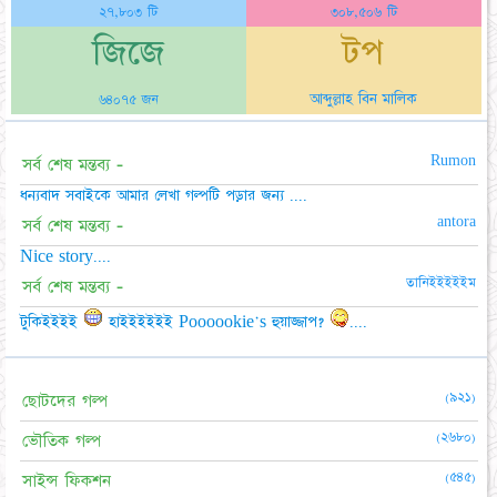
২৭,৮০৩ টি
৩০৮,৫০৬ টি
জিজে
টপ
আব্দুল্লাহ বিন মালিক
৬৪০৭৫ জন
Rumon
সর্ব শেষ মন্তব্য -
ধন্যবাদ সবাইকে আমার লেখা গল্পটি পড়ার জন্য ....
antora
সর্ব শেষ মন্তব্য -
Nice story....
তানিইইইইইম
সর্ব শেষ মন্তব্য -
টুকিইইইই
হাইইইইইই Poooookie's হুয়াজ্জাপ?
....
(৯২১)
ছোটদের গল্প
(২৬৮০)
ভৌতিক গল্প
(৫৪৫)
সাইন্স ফিকশন