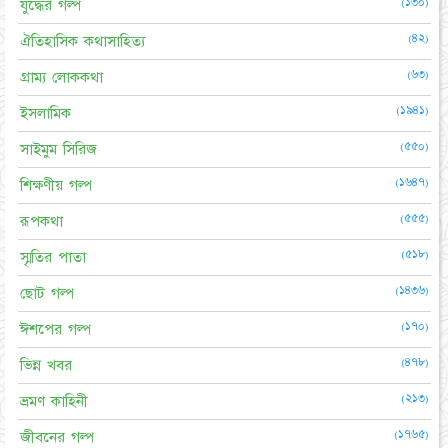
(১৩০)
যুদ্ধের গল্প
(৪২)
ঐতিহাসিক কথাসাহিত্য
(৬৩)
গ্রাম্য লোককথা
(১৯৪১)
ইসলামিক
(৫৫০)
সাইমুম সিরিজ
(১৬৪৭)
শিক্ষণীয় গল্প
(৫৫৫)
রূপকথা
(৫১৮)
স্মৃতির পাতা
(১৪৩৬)
ছোট গল্প
(১৭০)
ঈশপের গল্প
(৪৭৮)
ভিন্ন খবর
(২১৩)
ভ্রমণ কাহিনী
(১৭৬৫)
জীবনের গল্প