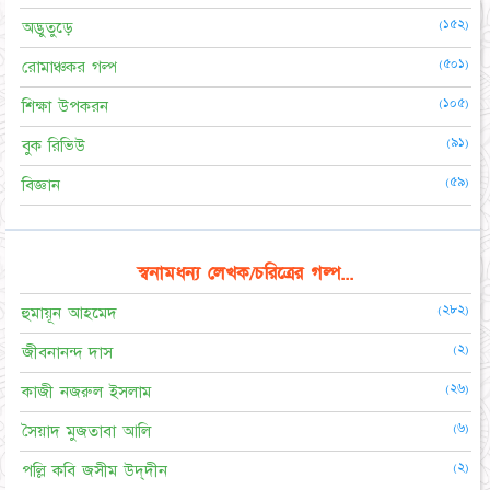
(১৫২)
অদ্ভুতুড়ে
(৫০১)
রোমাঞ্চকর গল্প
(১০৫)
শিক্ষা উপকরন
(৯১)
বুক রিভিউ
(৫৯)
বিজ্ঞান
স্বনামধন্য লেখক/চরিত্রের গল্প...
(২৮২)
হুমায়ূন আহমেদ
(২)
জীবনানন্দ দাস
(২৬)
কাজী নজরুল ইসলাম
(৬)
সৈয়াদ মুজতাবা আলি
(২)
পল্লি কবি জসীম উদ্‌দীন