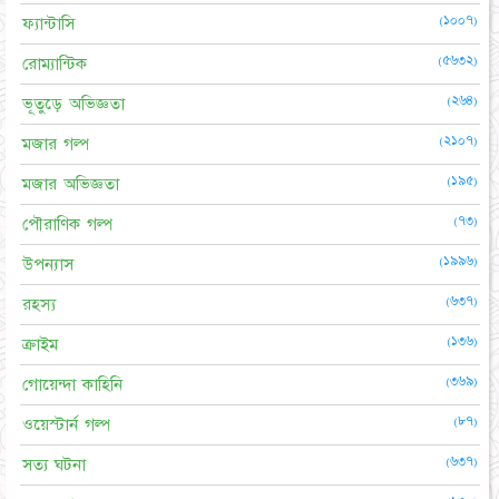
(১০০৭)
ফ্যান্টাসি
(৫৬৩২)
রোম্যান্টিক
(২৬৪)
ভূতুড়ে অভিজ্ঞতা
(২১০৭)
মজার গল্প
(১৯৫)
মজার অভিজ্ঞতা
(৭৩)
পৌরাণিক গল্প
(১৯৯৬)
উপন্যাস
(৬৩৭)
রহস্য
(১৩৬)
ক্রাইম
(৩৬৯)
গোয়েন্দা কাহিনি
(৮৭)
ওয়েস্টার্ন গল্প
(৬৩৭)
সত্য ঘটনা