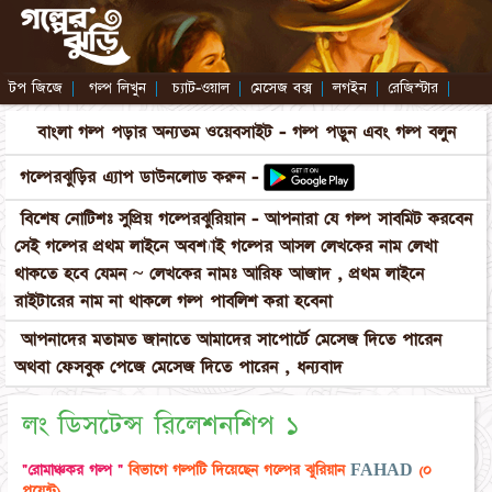
টপ জিজে
|
গল্প লিখুন
|
চ্যাট-ওয়াল
|
মেসেজ বক্স
|
লগইন
|
রেজিস্টার
|
বাংলা গল্প পড়ার অন্যতম ওয়েবসাইট - গল্প পড়ুন এবং গল্প বলুন
গল্পেরঝুড়ির এ্যাপ ডাউনলোড করুন -
বিশেষ নোটিশঃ সুপ্রিয় গল্পেরঝুরিয়ান - আপনারা যে গল্প সাবমিট করবেন
সেই গল্পের প্রথম লাইনে অবশ্যাই গল্পের আসল লেখকের নাম লেখা
থাকতে হবে যেমন ~ লেখকের নামঃ আরিফ আজাদ , প্রথম লাইনে
রাইটারের নাম না থাকলে গল্প পাবলিশ করা হবেনা
আপনাদের মতামত জানাতে আমাদের সাপোর্টে মেসেজ দিতে পারেন
অথবা ফেসবুক পেজে মেসেজ দিতে পারেন , ধন্যবাদ
লং ডিসটেন্স রিলেশনশিপ ১
"রোমাঞ্চকর গল্প "
বিভাগে গল্পটি দিয়েছেন গল্পের ঝুরিয়ান
FAHAD
(০
পয়েন্ট)