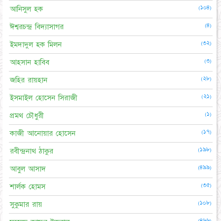
(১০৪)
আনিসুল হক
(৪)
ঈশ্বরচন্দ্র বিদ্যাসাগর
(৩২)
ইমদাদুল হক মিলন
(৩)
আহসান হাবিব
(২৮)
জহির রায়হান
(২১)
ইসমাইল হোসেন সিরাজী
(১)
প্রমথ চৌধুরী
(১৭)
কাজী আনোয়ার হোসেন
(১৯৮)
রবীন্দ্রনাথ ঠাকুর
(৪৯৯)
আবুল আসাদ
(৩৫)
শার্লক হোমস
(১০৮)
সুকুমার রায়
(৪৬৬)