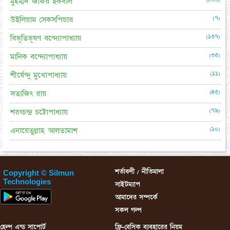
মুহম্মদ জাফর ইকবাল
(৭)
উইলিয়াম সেকসপিয়ার
(১৩৭)
বিভূতিভূষণ বন্দ্যোপাধ্যায়
(৩৫)
মানিক বন্দ্যোপাধ্যায়
(১১)
শীর্ষেন্দু মুখোপাধ্যায়
(৪৫)
সত্যজিৎ রায়
(৭৯)
শরৎচন্দ্র চট্টোপাধ্যায়
(১০)
এনায়েতুল্লাহ আলতামাশ
শর্তাবলী / নীতিমালা
Copyright © Silmun
Technologies
সাইটম্যাপ
আমাদের সম্পর্কে
সকল গল্প
হেল্প এন্ড সাপোর্ট
ফ্রি-বেসিক ব্যবহারের নিয়ম