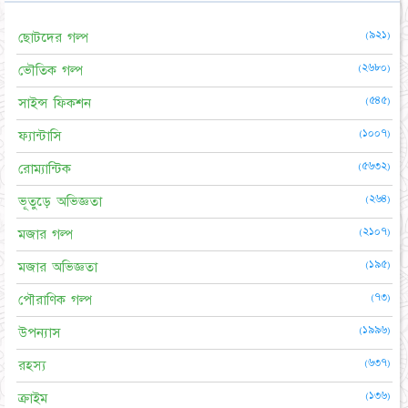
(৯২১)
ছোটদের গল্প
(২৬৮০)
ভৌতিক গল্প
(৫৪৫)
সাইন্স ফিকশন
(১০০৭)
ফ্যান্টাসি
(৫৬৩২)
রোম্যান্টিক
(২৬৪)
ভূতুড়ে অভিজ্ঞতা
(২১০৭)
মজার গল্প
(১৯৫)
মজার অভিজ্ঞতা
(৭৩)
পৌরাণিক গল্প
(১৯৯৬)
উপন্যাস
(৬৩৭)
রহস্য
(১৩৬)
ক্রাইম