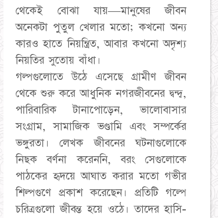
থেকেই বোঝা যায়—মানুষের জীবন
অনেকটা পুতুল খেলার মতো; কখনো অন্য
কারও হাতে নিয়ন্ত্রিত, আবার কখনো অদৃশ্য
নিয়তির সুতোয় বাঁধা।
গল্পগুলোতে উঠে এসেছে গ্রামীণ জীবন
থেকে শুরু করে আধুনিক নগরজীবনের দ্বন্দ্ব,
পারিবারিক টানাপোড়েন, ভালোবাসার
সংগ্রাম, সামাজিক ভণ্ডামি এবং সম্পর্কের
ভঙ্গুরতা। লেখক জীবনের ঘটনাগুলোকে
নিছক বর্ণনা করেননি, বরং সেগুলোকে
পাঠকের হৃদয়ে আঘাত করার মতো গভীর
শিল্পগুণে প্রকাশ করেছেন। প্রতিটি গল্পে
চরিত্রগুলো জীবন্ত হয়ে ওঠে। তাদের হাসি-