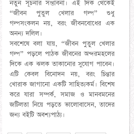
নতুন সূচনার সম্ভাবনা। এই দিক থেকেই
“জীবন পুতুল খেলার গল্প” শুধু
গল্পসংকলন নয়, বরং জীবনবোধের এক
অনন্য দলিল।
সবশেষে বলা যায়, “জীবন পুতুল খেলার
গল্প” পড়লে পাঠক জীবনের অন্দরমহলের
দিকে এক ঝলক তাকানোর সুযোগ পাবেন।
এটি কেবল বিনোদন নয়, বরং চিন্তার
খোরাক জাগানো একটি সাহিত্যকর্ম। বিশেষ
করে যারা সম্পর্ক, সমাজ ও মানবমনের
জটিলতা নিয়ে পড়তে ভালোবাসেন, তাদের
জন্য বইটি অবশ্যপাঠ্য।