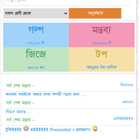
গল্প
মন্তব্য
২৭,৮০৩ টি
৩০৮,৫০৬ টি
জিজে
টপ
আব্দুল্লাহ বিন মালিক
৬৪০৭৫ জন
Rumon
সর্ব শেষ মন্তব্য -
ধন্যবাদ সবাইকে আমার লেখা গল্পটি পড়ার জন্য ....
antora
সর্ব শেষ মন্তব্য -
Nice story....
তানিইইইইইম
সর্ব শেষ মন্তব্য -
টুকিইইইই
হাইইইইইই Poooookie's হুয়াজ্জাপ?
....