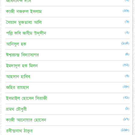
জীবনানন্দ দাস
(২৬)
কাজী নজরুল ইসলাম
(৬)
সৈয়াদ মুজতাবা আলি
(২)
পল্লি কবি জসীম উদ্‌দীন
(১০৪)
আনিসুল হক
(৪)
ঈশ্বরচন্দ্র বিদ্যাসাগর
(৩২)
ইমদাদুল হক মিলন
(৩)
আহসান হাবিব
(২৮)
জহির রায়হান
(২১)
ইসমাইল হোসেন সিরাজী
(১)
প্রমথ চৌধুরী
(১৭)
কাজী আনোয়ার হোসেন
(১৯৮)
রবীন্দ্রনাথ ঠাকুর