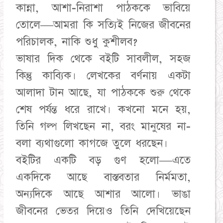
কান্না, আশা-নিরাশা পাঠককে ভাবিয়ে
তোলে—আমরা কি সত্যিই নিজের জীবনের
পরিচালক, নাকি শুধু কুশীলব?
ভাষার দিক থেকে বইটি সাবলীল, সহজ
কিন্তু কাব্যিক। লেখকের বর্ণনায় একটা
আলাদা টান আছে, যা পাঠককে শুরু থেকে
শেষ পর্যন্ত ধরে রাখে। কখনো মনে হয়,
তিনি গল্প লিখছেন না, বরং মানুষের না-
বলা ব্যথাগুলো কাগজে তুলে ধরছেন।
বইটির একটি বড় গুণ হলো—এতে
একদিকে আছে বাস্তবতার নির্মমতা,
অন্যদিকে আছে আশার আলো। ভাঙা
জীবনের ভেতর দিয়েও তিনি দেখিয়েছেন