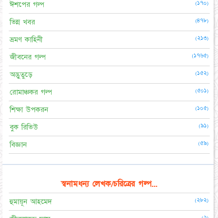
(১৭০)
ঈশপের গল্প
(৪৭৮)
ভিন্ন খবর
(২১৩)
ভ্রমণ কাহিনী
(১৭৬৫)
জীবনের গল্প
(১৫২)
অদ্ভুতুড়ে
(৫০১)
রোমাঞ্চকর গল্প
(১০৫)
শিক্ষা উপকরন
(৯১)
বুক রিভিউ
(৫৯)
বিজ্ঞান
স্বনামধন্য লেখক/চরিত্রের গল্প...
(২৮২)
হুমায়ূন আহমেদ
(২)