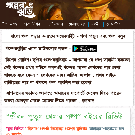
টপ জিজে
|
গল্প লিখুন
|
চ্যাট-ওয়াল
|
মেসেজ বক্স
|
লগইন
|
রেজিস্টার
|
বাংলা গল্প পড়ার অন্যতম ওয়েবসাইট - গল্প পড়ুন এবং গল্প বলুন
গল্পেরঝুড়ির এ্যাপ ডাউনলোড করুন -
বিশেষ নোটিশঃ সুপ্রিয় গল্পেরঝুরিয়ান - আপনারা যে গল্প সাবমিট করবেন
সেই গল্পের প্রথম লাইনে অবশ্যাই গল্পের আসল লেখকের নাম লেখা
থাকতে হবে যেমন ~ লেখকের নামঃ আরিফ আজাদ , প্রথম লাইনে
রাইটারের নাম না থাকলে গল্প পাবলিশ করা হবেনা
আপনাদের মতামত জানাতে আমাদের সাপোর্টে মেসেজ দিতে পারেন
অথবা ফেসবুক পেজে মেসেজ দিতে পারেন , ধন্যবাদ
“জীবন পুতুল খেলার গল্প” বইয়ের রিভিউ
"বুক রিভিউ "
বিভাগে গল্পটি দিয়েছেন গল্পের ঝুরিয়ান
মোহাম্মদ শাহজামান শুভ
(০ পয়েন্ট)