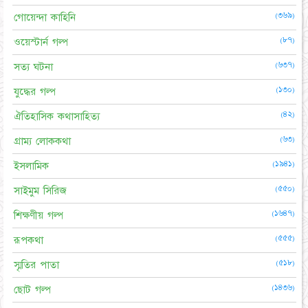
(৩৬৯)
গোয়েন্দা কাহিনি
(৮৭)
ওয়েস্টার্ন গল্প
(৬৩৭)
সত্য ঘটনা
(১৩০)
যুদ্ধের গল্প
(৪২)
ঐতিহাসিক কথাসাহিত্য
(৬৩)
গ্রাম্য লোককথা
(১৯৪১)
ইসলামিক
(৫৫০)
সাইমুম সিরিজ
(১৬৪৭)
শিক্ষণীয় গল্প
(৫৫৫)
রূপকথা
(৫১৮)
স্মৃতির পাতা
(১৪৩৬)
ছোট গল্প