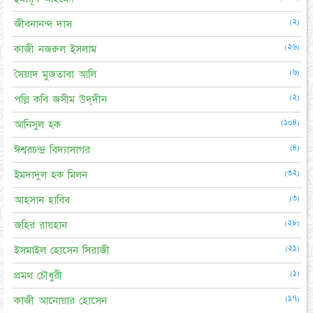
(২)
জীবনানন্দ দাস
(২৬)
কাজী নজরুল ইসলাম
(৬)
সৈয়াদ মুজতাবা আলি
(২)
পল্লি কবি জসীম উদ্‌দীন
(১০৪)
আনিসুল হক
(৪)
ঈশ্বরচন্দ্র বিদ্যাসাগর
(৩২)
ইমদাদুল হক মিলন
(৩)
আহসান হাবিব
(২৮)
জহির রায়হান
(২১)
ইসমাইল হোসেন সিরাজী
(১)
প্রমথ চৌধুরী
(১৭)
কাজী আনোয়ার হোসেন