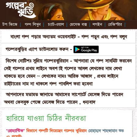
টপ জিজে
|
গল্প লিখুন
|
চ্যাট-ওয়াল
|
মেসেজ বক্স
|
লগইন
|
রেজিস্টার
|
বাংলা গল্প পড়ার অন্যতম ওয়েবসাইট - গল্প পড়ুন এবং গল্প বলুন
গল্পেরঝুড়ির এ্যাপ ডাউনলোড করুন -
বিশেষ নোটিশঃ সুপ্রিয় গল্পেরঝুরিয়ান - আপনারা যে গল্প সাবমিট করবেন
সেই গল্পের প্রথম লাইনে অবশ্যাই গল্পের আসল লেখকের নাম লেখা
থাকতে হবে যেমন ~ লেখকের নামঃ আরিফ আজাদ , প্রথম লাইনে
রাইটারের নাম না থাকলে গল্প পাবলিশ করা হবেনা
আপনাদের মতামত জানাতে আমাদের সাপোর্টে মেসেজ দিতে পারেন
অথবা ফেসবুক পেজে মেসেজ দিতে পারেন , ধন্যবাদ
হারিয়ে যাওয়া চিঠির নীরবতা
"রোম্যান্টিক"
বিভাগে গল্পটি দিয়েছেন গল্পের ঝুরিয়ান
মোহাম্মদ শাহজামান শুভ
(০ পয়েন্ট)