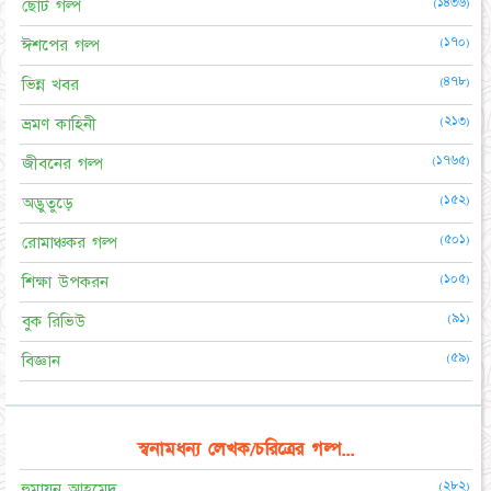
(১৪৩৬)
ছোট গল্প
(১৭০)
ঈশপের গল্প
(৪৭৮)
ভিন্ন খবর
(২১৩)
ভ্রমণ কাহিনী
(১৭৬৫)
জীবনের গল্প
(১৫২)
অদ্ভুতুড়ে
(৫০১)
রোমাঞ্চকর গল্প
(১০৫)
শিক্ষা উপকরন
(৯১)
বুক রিভিউ
(৫৯)
বিজ্ঞান
স্বনামধন্য লেখক/চরিত্রের গল্প...
(২৮২)
হুমায়ূন আহমেদ