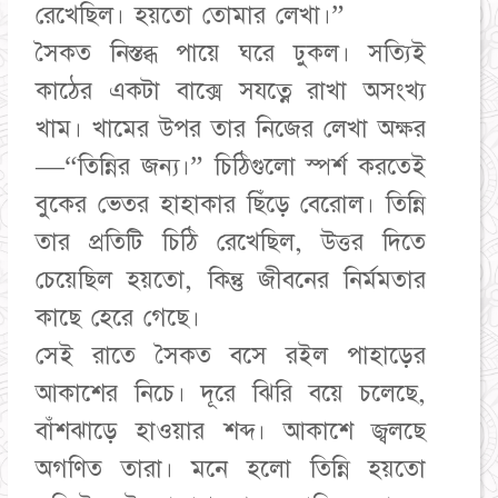
রেখেছিল। হয়তো তোমার লেখা।”
সৈকত নিস্তব্ধ পায়ে ঘরে ঢুকল। সত্যিই
কাঠের একটা বাক্সে সযত্নে রাখা অসংখ্য
খাম। খামের উপর তার নিজের লেখা অক্ষর
—“তিন্নির জন্য।” চিঠিগুলো স্পর্শ করতেই
বুকের ভেতর হাহাকার ছিঁড়ে বেরোল। তিন্নি
তার প্রতিটি চিঠি রেখেছিল, উত্তর দিতে
চেয়েছিল হয়তো, কিন্তু জীবনের নির্মমতার
কাছে হেরে গেছে।
সেই রাতে সৈকত বসে রইল পাহাড়ের
আকাশের নিচে। দূরে ঝিরি বয়ে চলেছে,
বাঁশঝাড়ে হাওয়ার শব্দ। আকাশে জ্বলছে
অগণিত তারা। মনে হলো তিন্নি হয়তো