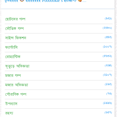
টুকিইইইই
হাইইইইইই Poooookie's হুয়াজ্জাপ?
....
(৯২১)
ছোটদের গল্প
(২৬৮০)
ভৌতিক গল্প
(৫৪৫)
সাইন্স ফিকশন
(১০০৭)
ফ্যান্টাসি
(৫৬৩২)
রোম্যান্টিক
(২৬৪)
ভূতুড়ে অভিজ্ঞতা
(২১০৭)
মজার গল্প
(১৯৫)
মজার অভিজ্ঞতা
(৭৩)
পৌরাণিক গল্প
(১৯৯৬)
উপন্যাস
(৬৩৭)
রহস্য