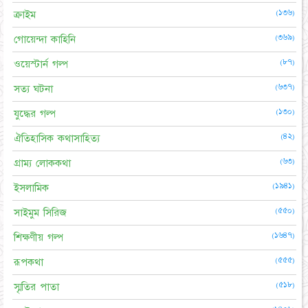
(১৩৬)
ক্রাইম
(৩৬৯)
গোয়েন্দা কাহিনি
(৮৭)
ওয়েস্টার্ন গল্প
(৬৩৭)
সত্য ঘটনা
(১৩০)
যুদ্ধের গল্প
(৪২)
ঐতিহাসিক কথাসাহিত্য
(৬৩)
গ্রাম্য লোককথা
(১৯৪১)
ইসলামিক
(৫৫০)
সাইমুম সিরিজ
(১৬৪৭)
শিক্ষণীয় গল্প
(৫৫৫)
রূপকথা
(৫১৮)
স্মৃতির পাতা