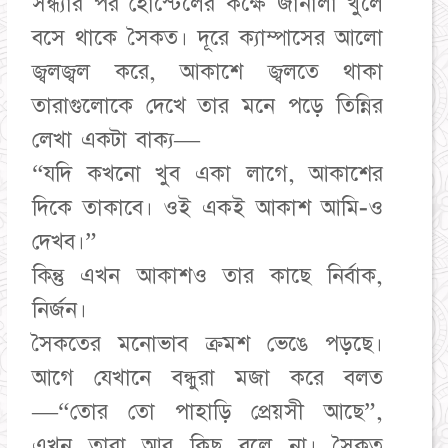
সন্ধ্যার পর হোস্টেলের কক্ষে জানালা খুলে
বসে থাকে সৈকত। দূরে ক্যাম্পাসের আলো
জ্বলজ্বল করে, আকাশে জ্বলতে থাকা
তারাগুলোকে দেখে তার মনে পড়ে তিন্নির
লেখা একটা বাক্য—
“যদি কখনো খুব একা লাগে, আকাশের
দিকে তাকাবে। ওই একই আকাশ আমি-ও
দেখব।”
কিন্তু এখন আকাশও তার কাছে নির্বাক,
নির্জন।
সৈকতের মনোভাব ক্রমশ ভেঙে পড়ছে।
আগে যেখানে বন্ধুরা মজা করে বলত
—“তোর তো পাহাড়ি প্রেয়সী আছে”,
এখন তারা আর কিছু বলে না। সৈকত