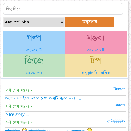
গল্প
মন্তব্য
২৭,৮০২ টি
৩০৮,৫০৬ টি
জিজে
টপ
আব্দুল্লাহ বিন মালিক
৬৪০৭৫ জন
Rumon
সর্ব শেষ মন্তব্য -
ধন্যবাদ সবাইকে আমার লেখা গল্পটি পড়ার জন্য ....
antora
সর্ব শেষ মন্তব্য -
Nice story....
তানিইইইইইম
সর্ব শেষ মন্তব্য -