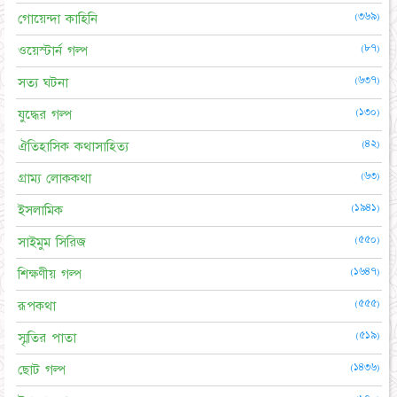
(৩৬৯)
গোয়েন্দা কাহিনি
(৮৭)
ওয়েস্টার্ন গল্প
(৬৩৭)
সত্য ঘটনা
(১৩০)
যুদ্ধের গল্প
(৪২)
ঐতিহাসিক কথাসাহিত্য
(৬৩)
গ্রাম্য লোককথা
(১৯৪১)
ইসলামিক
(৫৫০)
সাইমুম সিরিজ
(১৬৪৭)
শিক্ষণীয় গল্প
(৫৫৫)
রূপকথা
(৫১৯)
স্মৃতির পাতা
(১৪৩৬)
ছোট গল্প