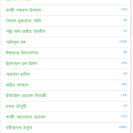
(২৬)
কাজী নজরুল ইসলাম
(৬)
সৈয়াদ মুজতাবা আলি
(২)
পল্লি কবি জসীম উদ্‌দীন
(১০৪)
আনিসুল হক
(৪)
ঈশ্বরচন্দ্র বিদ্যাসাগর
(৩২)
ইমদাদুল হক মিলন
(৩)
আহসান হাবিব
(২৮)
জহির রায়হান
(২১)
ইসমাইল হোসেন সিরাজী
(১)
প্রমথ চৌধুরী
(১৭)
কাজী আনোয়ার হোসেন
(১৯৮)
রবীন্দ্রনাথ ঠাকুর