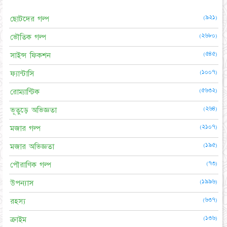
(৯২১)
ছোটদের গল্প
(২৬৮০)
ভৌতিক গল্প
(৫৪৫)
সাইন্স ফিকশন
(১০০৭)
ফ্যান্টাসি
(৫৬৩২)
রোম্যান্টিক
(২৬৪)
ভূতুড়ে অভিজ্ঞতা
(২১০৭)
মজার গল্প
(১৯৫)
মজার অভিজ্ঞতা
(৭৩)
পৌরাণিক গল্প
(১৯৯৬)
উপন্যাস
(৬৩৭)
রহস্য
(১৩৬)
ক্রাইম