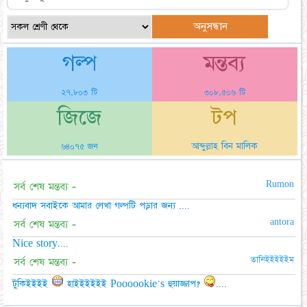
গল্প
মন্তব্য
২৭,৮০৩ টি
৩০৮,৫০৬ টি
জিজে
টপ
আব্দুল্লাহ বিন মালিক
৬৪০৭৫ জন
Rumon
সর্ব শেষ মন্তব্য -
ধন্যবাদ সবাইকে আমার লেখা গল্পটি পড়ার জন্য ....
antora
সর্ব শেষ মন্তব্য -
Nice story....
তানিইইইইইম
সর্ব শেষ মন্তব্য -
টুকিইইইই
হাইইইইইই Poooookie's হুয়াজ্জাপ?
....