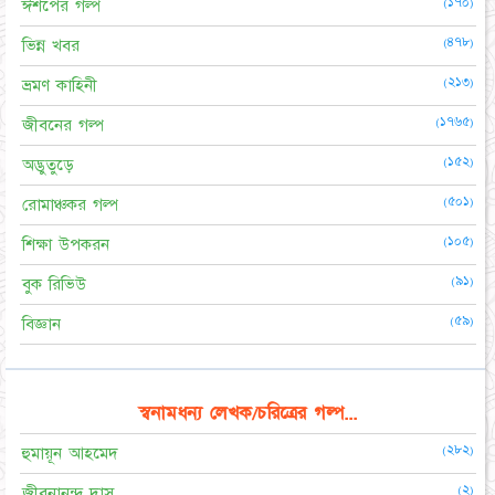
(১৭০)
ঈশপের গল্প
(৪৭৮)
ভিন্ন খবর
(২১৩)
ভ্রমণ কাহিনী
(১৭৬৫)
জীবনের গল্প
(১৫২)
অদ্ভুতুড়ে
(৫০১)
রোমাঞ্চকর গল্প
(১০৫)
শিক্ষা উপকরন
(৯১)
বুক রিভিউ
(৫৯)
বিজ্ঞান
স্বনামধন্য লেখক/চরিত্রের গল্প...
(২৮২)
হুমায়ূন আহমেদ
(২)
জীবনানন্দ দাস