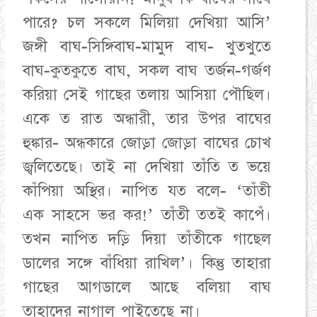
পারে? চল সকলে মিলিয়া দেখিয়া আসি’
জঙ্গী বাঘ-সিঙ্গিবাঘ-মামুদ বাঘ- খুতখুতে
বাঘ-কুতকুতে বাঘ, সকল বাঘ তর্জন-গর্জণ
করিয়া সেই গাছের তলায় আসিয়া পৌছিল।
একে ত রাত অন্ধারী, তার উপর বাঘের
হুঙ্কার- অন্ধকারে জোড়া জোড়া বাঘের চোখ
জ্বলিতেছে। তাই না দেখিয়া তাঁতি ত ভয়ে
কাঁপিয়া অস্থির। নাপিত যত বলে- ‘তাঁতী
এক সাহসে ভর কর!’ তাঁতী ততই কাপেঁ।
তখন নাপিত দড়ি দিয়া তাঁতীকে গাছেল
ডালের সঙ্গে বাঁধিয়া রাখিল’। কিন্তু তাহারা
গাছের আগডালে আছে বলিয়া বাঘ
তাহাদের নাগাল পাইতেছে না।