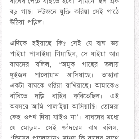
বাঘের পেটে যাইতে হবে। সামনে ছিল এক
বড় গাছ। দউজনে যুক্তি করিয়া সেই গাঠে
উঠিয়া পড়িল।
এদিকে হইয়াছে কি? সেই যে বাঘ ভয়
পাইয়া পালাইয়া গিয়াছিল, সে যাইয়া আর
বাঘদের বলিল, ‘অমুক গাছের তলায়
দুইজন পালোয়ান আসিয়াছে। তাহারা
একটা বাঘকে ধরিয়া রাখিয়াছে। আমাকেও
বাঁধিতে দড়ি বাহির করিতেছিল। এই
অবসরে আমি পালাইয়া আসিয়াছি। তোমরা
কেহ ওপথ দিয়া যাইও না’। বাঘদের মধ্যে
যে মোড়ল- সেই জাঁদরেল বাঘ বলিল,
‘কিসের পালোয়ান? মানুষ কি বাঘের সাথে