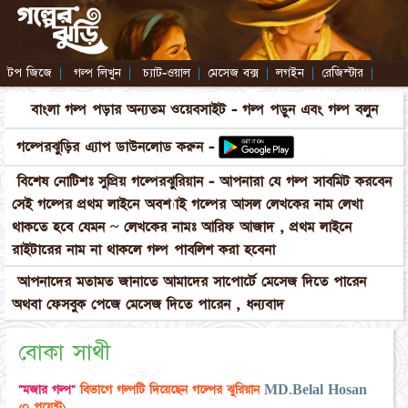
টপ জিজে
|
গল্প লিখুন
|
চ্যাট-ওয়াল
|
মেসেজ বক্স
|
লগইন
|
রেজিস্টার
|
বাংলা গল্প পড়ার অন্যতম ওয়েবসাইট - গল্প পড়ুন এবং গল্প বলুন
গল্পেরঝুড়ির এ্যাপ ডাউনলোড করুন -
বিশেষ নোটিশঃ সুপ্রিয় গল্পেরঝুরিয়ান - আপনারা যে গল্প সাবমিট করবেন
সেই গল্পের প্রথম লাইনে অবশ্যাই গল্পের আসল লেখকের নাম লেখা
থাকতে হবে যেমন ~ লেখকের নামঃ আরিফ আজাদ , প্রথম লাইনে
রাইটারের নাম না থাকলে গল্প পাবলিশ করা হবেনা
আপনাদের মতামত জানাতে আমাদের সাপোর্টে মেসেজ দিতে পারেন
অথবা ফেসবুক পেজে মেসেজ দিতে পারেন , ধন্যবাদ
বোকা সাথী
"মজার গল্প"
বিভাগে গল্পটি দিয়েছেন গল্পের ঝুরিয়ান
MD.Belal Hosan
(০ পয়েন্ট)