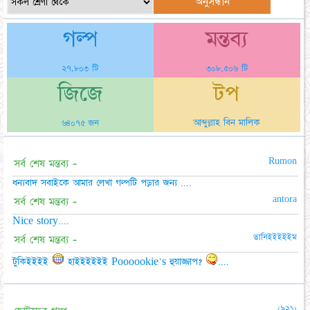
গল্প
মন্তব্য
২৭,৮০৩ টি
৩০৮,৫০৬ টি
জিজে
টপ
আব্দুল্লাহ বিন মালিক
৬৪০৭৫ জন
Rumon
সর্ব শেষ মন্তব্য -
ধন্যবাদ সবাইকে আমার লেখা গল্পটি পড়ার জন্য ....
antora
সর্ব শেষ মন্তব্য -
Nice story....
তানিইইইইইম
সর্ব শেষ মন্তব্য -
টুকিইইইই
হাইইইইইই Poooookie's হুয়াজ্জাপ?
....
(৯২১)