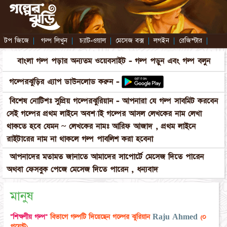
টপ জিজে
|
গল্প লিখুন
|
চ্যাট-ওয়াল
|
মেসেজ বক্স
|
লগইন
|
রেজিস্টার
|
বাংলা গল্প পড়ার অন্যতম ওয়েবসাইট - গল্প পড়ুন এবং গল্প বলুন
গল্পেরঝুড়ির এ্যাপ ডাউনলোড করুন -
বিশেষ নোটিশঃ সুপ্রিয় গল্পেরঝুরিয়ান - আপনারা যে গল্প সাবমিট করবেন
সেই গল্পের প্রথম লাইনে অবশ্যাই গল্পের আসল লেখকের নাম লেখা
থাকতে হবে যেমন ~ লেখকের নামঃ আরিফ আজাদ , প্রথম লাইনে
রাইটারের নাম না থাকলে গল্প পাবলিশ করা হবেনা
আপনাদের মতামত জানাতে আমাদের সাপোর্টে মেসেজ দিতে পারেন
অথবা ফেসবুক পেজে মেসেজ দিতে পারেন , ধন্যবাদ
মানুষ
"শিক্ষণীয় গল্প"
বিভাগে গল্পটি দিয়েছেন গল্পের ঝুরিয়ান
Raju Ahmed
(০
পয়েন্ট)