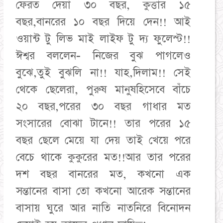
ফেরত দেয়া ৩০ বছর, কুত্তার ১৫
বছর,বানরের ১০ বছর দিয়ে দেন!! আই
ওয়ান্ট টু লিভ মাই লাইফ টু দ্য ফুলেস্ট!!
ঈশ্বর বললেন- নিজের বুঝ পাগলেও
বুঝে,তুই বুঝলি না!! যাহ,দিলাম!! সেই
থেকে ছেলেরা, পুরুষ মানুষহিসেবে বাঁচে
২০ বছর,পরের ৩০ বছর গাধার মত
সংসারের বোঝা টানে!! তার পরের ১৫
বছর ছেলে মেয়ে যা দেয় তাই খেয়ে পরে
বেচে থাকে কুকুরের মত!!আর তার পরের
দশ বছর বানরের মত, কখনো এক
সন্তানের বাসা তো কখনো আরেক সন্তানের
বাসায় ঘুরে আর নাতি নাতনিরে বিনোদন