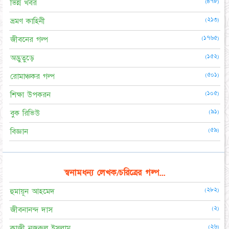
(৪৭৮)
ভিন্ন খবর
(২১৩)
ভ্রমণ কাহিনী
(১৭৬৫)
জীবনের গল্প
(১৫২)
অদ্ভুতুড়ে
(৫০১)
রোমাঞ্চকর গল্প
(১০৫)
শিক্ষা উপকরন
(৯১)
বুক রিভিউ
(৫৯)
বিজ্ঞান
স্বনামধন্য লেখক/চরিত্রের গল্প...
(২৮২)
হুমায়ূন আহমেদ
(২)
জীবনানন্দ দাস
(২৬)
কাজী নজরুল ইসলাম