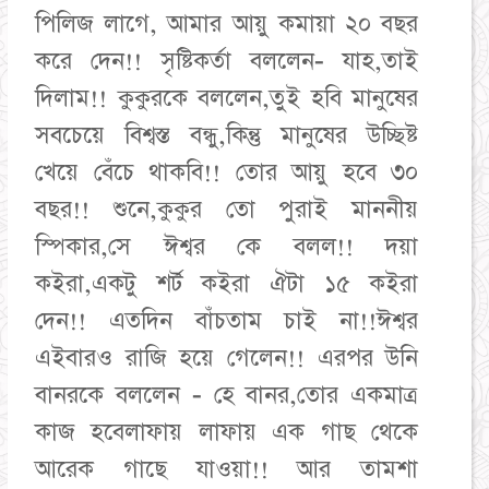
পিলিজ লাগে, আমার আয়ু কমায়া ২০ বছর
করে দেন!! সৃষ্টিকর্তা বললেন- যাহ,তাই
দিলাম!! কুকুরকে বললেন,তুই হবি মানুষের
সবচেয়ে বিশ্বস্ত বন্ধু,কিন্তু মানুষের উচ্ছিষ্ট
খেয়ে বেঁচে থাকবি!! তোর আয়ু হবে ৩০
বছর!! শুনে,কুকুর তো পুরাই মাননীয়
স্পিকার,সে ঈশ্বর কে বলল!! দয়া
কইরা,একটু শর্ট কইরা ঐটা ১৫ কইরা
দেন!! এতদিন বাঁচতাম চাই না!!ঈশ্বর
এইবারও রাজি হয়ে গেলেন!! এরপর উনি
বানরকে বললেন - হে বানর,তোর একমাত্র
কাজ হবেলাফায় লাফায় এক গাছ থেকে
আরেক গাছে যাওয়া!! আর তামশা