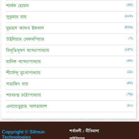
(৩৫)
শার্লক হোমস
(১০৮)
সুকুমার রায়
(৪৬৬)
মুহম্মদ জাফর ইকবাল
(৭)
উইলিয়াম সেকসপিয়ার
(১৩৭)
বিভূতিভূষণ বন্দ্যোপাধ্যায়
(৩৫)
মানিক বন্দ্যোপাধ্যায়
(১১)
শীর্ষেন্দু মুখোপাধ্যায়
(৪৫)
সত্যজিৎ রায়
(৭৯)
শরৎচন্দ্র চট্টোপাধ্যায়
(১০)
এনায়েতুল্লাহ আলতামাশ
শর্তাবলী / নীতিমালা
Copyright © Silmun
Technologies
সাইটম্যাপ