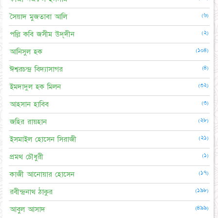
(৬)
সৈয়াদ মুজতাবা আলি
(২)
পল্লি কবি জসীম উদ্‌দীন
(১০৪)
আনিসুল হক
(৪)
ঈশ্বরচন্দ্র বিদ্যাসাগর
(৩২)
ইমদাদুল হক মিলন
(৩)
আহসান হাবিব
(২৮)
জহির রায়হান
(২১)
ইসমাইল হোসেন সিরাজী
(১)
প্রমথ চৌধুরী
(১৭)
কাজী আনোয়ার হোসেন
(১৯৮)
রবীন্দ্রনাথ ঠাকুর
(৪৯৯)
আবুল আসাদ