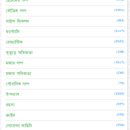
ছোটদের গল্প
(২৬৮০)
ভৌতিক গল্প
(৫৪৫)
সাইন্স ফিকশন
(১০০৭)
ফ্যান্টাসি
(৫৬৩২)
রোম্যান্টিক
(২৬৪)
ভূতুড়ে অভিজ্ঞতা
(২১০৭)
মজার গল্প
(১৯৫)
মজার অভিজ্ঞতা
(৭৩)
পৌরাণিক গল্প
(১৯৯৬)
উপন্যাস
(৬৩৭)
রহস্য
(১৩৬)
ক্রাইম
(৩৬৯)
গোয়েন্দা কাহিনি