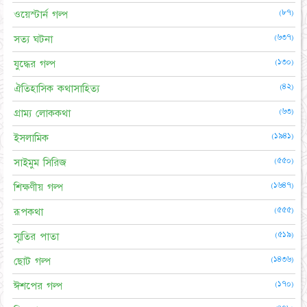
(৮৭)
ওয়েস্টার্ন গল্প
(৬৩৭)
সত্য ঘটনা
(১৩০)
যুদ্ধের গল্প
(৪২)
ঐতিহাসিক কথাসাহিত্য
(৬৩)
গ্রাম্য লোককথা
(১৯৪১)
ইসলামিক
(৫৫০)
সাইমুম সিরিজ
(১৬৪৭)
শিক্ষণীয় গল্প
(৫৫৫)
রূপকথা
(৫১৯)
স্মৃতির পাতা
(১৪৩৬)
ছোট গল্প
(১৭০)
ঈশপের গল্প