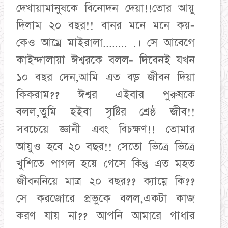
দেখায়ামানুষকে বিনোদন দেয়া!!তোর আয়ু
দিলাম ২০ বছর!! বানর মনে মনে কয়-
কেও আম্রে মাইরালা........ .। সে আবেগে
কাইন্দালায়া ঈশ্বরকে বলল- দিবেনই যখন
১০ বছর দেন,আমি এত বড় জীবন দিয়া
কিকরাম?? ঈশ্বর এইবার পুরুষকে
বলল,তুমি হইবা সৃষ্টির শ্রেষ্ঠ জীব!!
সবচেয়ে জ্ঞানী এবং বিচক্ষণ!! তোমার
আয়ুও হবে ২০ বছর!! সেতো ভিত্রে ভিত্রে
খুশিতে পাগল হয়ে গেসে কিন্তু এত মহত
জীবননিয়ে মাত্র ২০ বছর?? ক্যাম্নে কি??
সে করজোরে প্রভুকে বলল,একটা কাজ
করণ যায় না?? আপনি আমারে গাধার