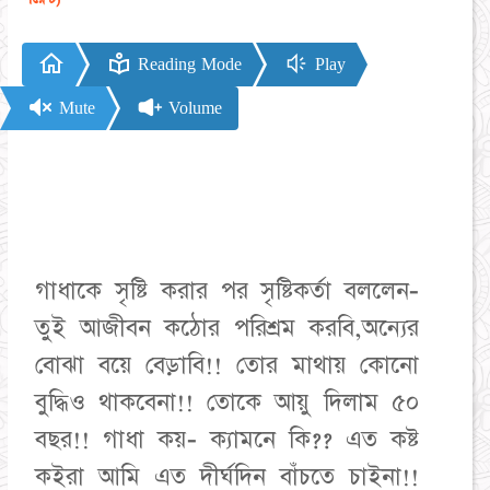
Reading Mode
Play
Mute
Volume
গাধাকে সৃষ্টি করার পর সৃষ্টিকর্তা বললেন-
তুই আজীবন কঠোর পরিশ্রম করবি,অন্যের
বোঝা বয়ে বেড়াবি!! তোর মাথায় কোনো
বুদ্ধিও থাকবেনা!! তোকে আয়ু দিলাম ৫০
বছর!! গাধা কয়- ক্যামনে কি?? এত কষ্ট
কইরা আমি এত দীর্ঘদিন বাঁচতে চাইনা!!