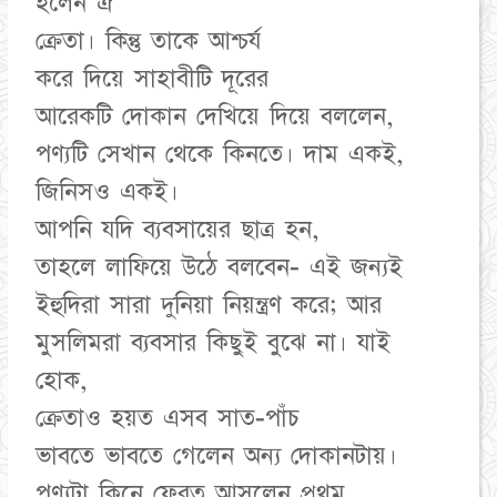
হলেন ঐ
ক্রেতা। কিন্তু তাকে আশ্চর্য
করে দিয়ে সাহাবীটি দূরের
আরেকটি দোকান দেখিয়ে দিয়ে বললেন,
পণ্যটি সেখান থেকে কিনতে। দাম একই,
জিনিসও একই।
আপনি যদি ব্যবসায়ের ছাত্র হন,
তাহলে লাফিয়ে উঠে বলবেন- এই জন্যই
ইহুদিরা সারা দুনিয়া নিয়ন্ত্রণ করে; আর
মুসলিমরা ব্যবসার কিছুই বুঝে না। যাই
হোক,
ক্রেতাও হয়ত এসব সাত-পাঁচ
ভাবতে ভাবতে গেলেন অন্য দোকানটায়।
পণ্যটা কিনে ফেরত আসলেন প্রথম