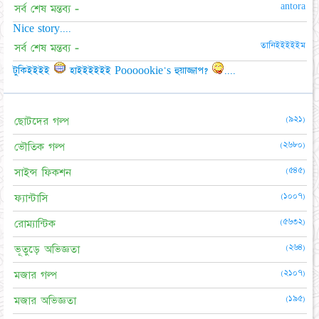
antora
সর্ব শেষ মন্তব্য -
Nice story....
তানিইইইইইম
সর্ব শেষ মন্তব্য -
টুকিইইইই
হাইইইইইই Poooookie's হুয়াজ্জাপ?
....
(৯২১)
ছোটদের গল্প
(২৬৮০)
ভৌতিক গল্প
(৫৪৫)
সাইন্স ফিকশন
(১০০৭)
ফ্যান্টাসি
(৫৬৩২)
রোম্যান্টিক
(২৬৪)
ভূতুড়ে অভিজ্ঞতা
(২১০৭)
মজার গল্প
(১৯৫)
মজার অভিজ্ঞতা