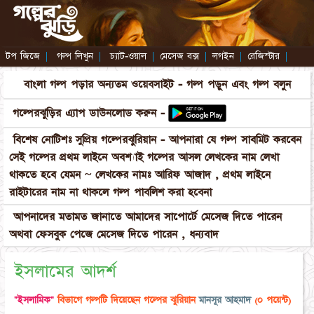
টপ জিজে
|
গল্প লিখুন
|
চ্যাট-ওয়াল
|
মেসেজ বক্স
|
লগইন
|
রেজিস্টার
|
বাংলা গল্প পড়ার অন্যতম ওয়েবসাইট - গল্প পড়ুন এবং গল্প বলুন
গল্পেরঝুড়ির এ্যাপ ডাউনলোড করুন -
বিশেষ নোটিশঃ সুপ্রিয় গল্পেরঝুরিয়ান - আপনারা যে গল্প সাবমিট করবেন
সেই গল্পের প্রথম লাইনে অবশ্যাই গল্পের আসল লেখকের নাম লেখা
থাকতে হবে যেমন ~ লেখকের নামঃ আরিফ আজাদ , প্রথম লাইনে
রাইটারের নাম না থাকলে গল্প পাবলিশ করা হবেনা
আপনাদের মতামত জানাতে আমাদের সাপোর্টে মেসেজ দিতে পারেন
অথবা ফেসবুক পেজে মেসেজ দিতে পারেন , ধন্যবাদ
ইসলামের আদর্শ
"ইসলামিক"
বিভাগে গল্পটি দিয়েছেন গল্পের ঝুরিয়ান
মানসূর আহমাদ
(০ পয়েন্ট)