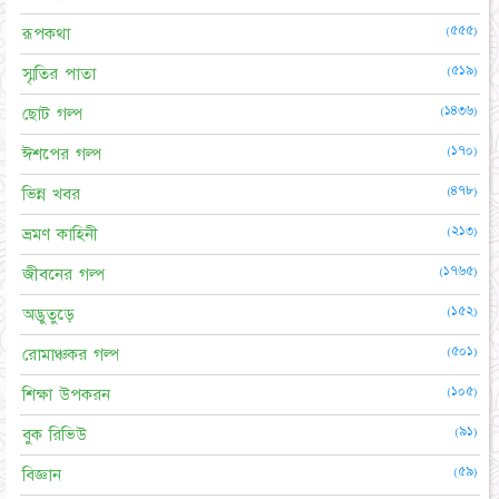
(৫৫৫)
রূপকথা
(৫১৯)
স্মৃতির পাতা
(১৪৩৬)
ছোট গল্প
(১৭০)
ঈশপের গল্প
(৪৭৮)
ভিন্ন খবর
(২১৩)
ভ্রমণ কাহিনী
(১৭৬৫)
জীবনের গল্প
(১৫২)
অদ্ভুতুড়ে
(৫০১)
রোমাঞ্চকর গল্প
(১০৫)
শিক্ষা উপকরন
(৯১)
বুক রিভিউ
(৫৯)
বিজ্ঞান