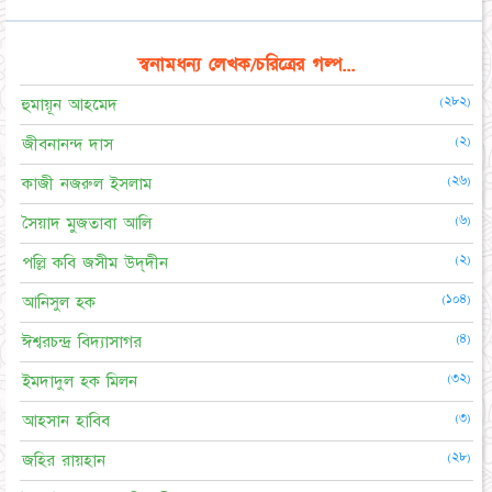
স্বনামধন্য লেখক/চরিত্রের গল্প...
(২৮২)
হুমায়ূন আহমেদ
(২)
জীবনানন্দ দাস
(২৬)
কাজী নজরুল ইসলাম
(৬)
সৈয়াদ মুজতাবা আলি
(২)
পল্লি কবি জসীম উদ্‌দীন
(১০৪)
আনিসুল হক
(৪)
ঈশ্বরচন্দ্র বিদ্যাসাগর
(৩২)
ইমদাদুল হক মিলন
(৩)
আহসান হাবিব
(২৮)
জহির রায়হান