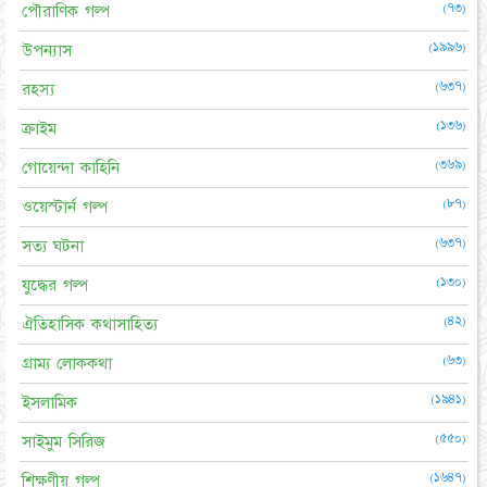
(৭৩)
পৌরাণিক গল্প
(১৯৯৬)
উপন্যাস
(৬৩৭)
রহস্য
(১৩৬)
ক্রাইম
(৩৬৯)
গোয়েন্দা কাহিনি
(৮৭)
ওয়েস্টার্ন গল্প
(৬৩৭)
সত্য ঘটনা
(১৩০)
যুদ্ধের গল্প
(৪২)
ঐতিহাসিক কথাসাহিত্য
(৬৩)
গ্রাম্য লোককথা
(১৯৪১)
ইসলামিক
(৫৫০)
সাইমুম সিরিজ
(১৬৪৭)
শিক্ষণীয় গল্প