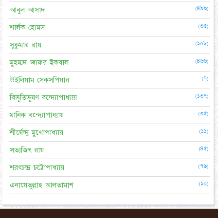
(৪৯৯)
আবুল আসাদ
(৩৫)
শার্লক হোমস
(১০৮)
সুকুমার রায়
(৪৬৬)
মুহম্মদ জাফর ইকবাল
(৭)
উইলিয়াম সেকসপিয়ার
(১৩৭)
বিভূতিভূষণ বন্দ্যোপাধ্যায়
(৩৫)
মানিক বন্দ্যোপাধ্যায়
(১১)
শীর্ষেন্দু মুখোপাধ্যায়
(৪৫)
সত্যজিৎ রায়
(৭৯)
শরৎচন্দ্র চট্টোপাধ্যায়
(১০)
এনায়েতুল্লাহ আলতামাশ