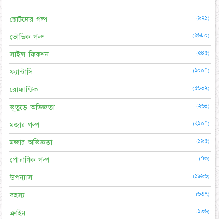
(৯২১)
ছোটদের গল্প
(২৬৮০)
ভৌতিক গল্প
(৫৪৫)
সাইন্স ফিকশন
(১০০৭)
ফ্যান্টাসি
(৫৬৩২)
রোম্যান্টিক
(২৬৪)
ভূতুড়ে অভিজ্ঞতা
(২১০৭)
মজার গল্প
(১৯৫)
মজার অভিজ্ঞতা
(৭৩)
পৌরাণিক গল্প
(১৯৯৬)
উপন্যাস
(৬৩৭)
রহস্য
(১৩৬)
ক্রাইম