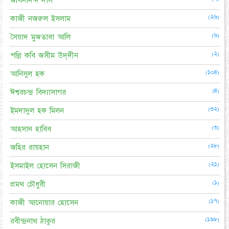
জীবনানন্দ দাস
(২৬)
কাজী নজরুল ইসলাম
(৬)
সৈয়াদ মুজতাবা আলি
(২)
পল্লি কবি জসীম উদ্‌দীন
(১০৪)
আনিসুল হক
(৪)
ঈশ্বরচন্দ্র বিদ্যাসাগর
(৩২)
ইমদাদুল হক মিলন
(৩)
আহসান হাবিব
(২৮)
জহির রায়হান
(২১)
ইসমাইল হোসেন সিরাজী
(১)
প্রমথ চৌধুরী
(১৭)
কাজী আনোয়ার হোসেন
(১৯৮)
রবীন্দ্রনাথ ঠাকুর