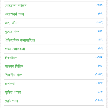
(৩৬৯)
গোয়েন্দা কাহিনি
(৮৭)
ওয়েস্টার্ন গল্প
(৬৩৭)
সত্য ঘটনা
(১৩০)
যুদ্ধের গল্প
(৪২)
ঐতিহাসিক কথাসাহিত্য
(৬৩)
গ্রাম্য লোককথা
(১৯৪১)
ইসলামিক
(৫৫০)
সাইমুম সিরিজ
(১৬৪৭)
শিক্ষণীয় গল্প
(৫৫৫)
রূপকথা
(৫১৮)
স্মৃতির পাতা
(১৪৩৬)
ছোট গল্প