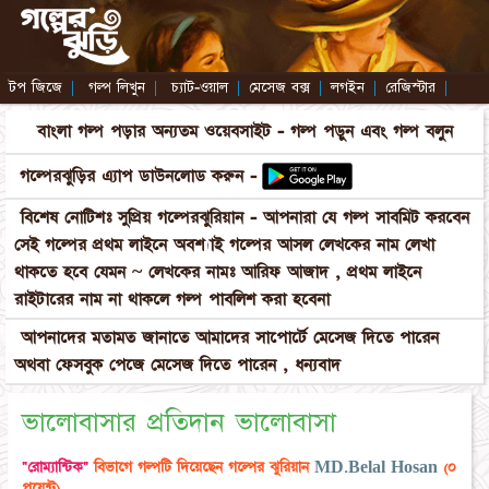
টপ জিজে
|
গল্প লিখুন
|
চ্যাট-ওয়াল
|
মেসেজ বক্স
|
লগইন
|
রেজিস্টার
|
বাংলা গল্প পড়ার অন্যতম ওয়েবসাইট - গল্প পড়ুন এবং গল্প বলুন
গল্পেরঝুড়ির এ্যাপ ডাউনলোড করুন -
বিশেষ নোটিশঃ সুপ্রিয় গল্পেরঝুরিয়ান - আপনারা যে গল্প সাবমিট করবেন
সেই গল্পের প্রথম লাইনে অবশ্যাই গল্পের আসল লেখকের নাম লেখা
থাকতে হবে যেমন ~ লেখকের নামঃ আরিফ আজাদ , প্রথম লাইনে
রাইটারের নাম না থাকলে গল্প পাবলিশ করা হবেনা
আপনাদের মতামত জানাতে আমাদের সাপোর্টে মেসেজ দিতে পারেন
অথবা ফেসবুক পেজে মেসেজ দিতে পারেন , ধন্যবাদ
ভালোবাসার প্রতিদান ভালোবাসা
"রোম্যান্টিক"
বিভাগে গল্পটি দিয়েছেন গল্পের ঝুরিয়ান
MD.Belal Hosan
(০
পয়েন্ট)