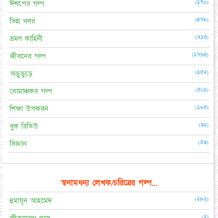
(১৭০)
ঈশপের গল্প
(৪৭৮)
ভিন্ন খবর
(২১৩)
ভ্রমণ কাহিনী
(১৭৬৫)
জীবনের গল্প
(১৫২)
অদ্ভুতুড়ে
(৫০১)
রোমাঞ্চকর গল্প
(১০৫)
শিক্ষা উপকরন
(৯১)
বুক রিভিউ
(৫৯)
বিজ্ঞান
স্বনামধন্য লেখক/চরিত্রের গল্প...
(২৮২)
হুমায়ূন আহমেদ
(২)