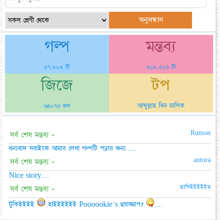
গল্প
মন্তব্য
২৭,৮০৩ টি
৩০৮,৫০৬ টি
জিজে
টপ
আব্দুল্লাহ বিন মালিক
৬৪০৭৫ জন
Rumon
সর্ব শেষ মন্তব্য -
ধন্যবাদ সবাইকে আমার লেখা গল্পটি পড়ার জন্য ....
antora
সর্ব শেষ মন্তব্য -
Nice story....
তানিইইইইইম
সর্ব শেষ মন্তব্য -
টুকিইইইই
হাইইইইইই Poooookie's হুয়াজ্জাপ?
....