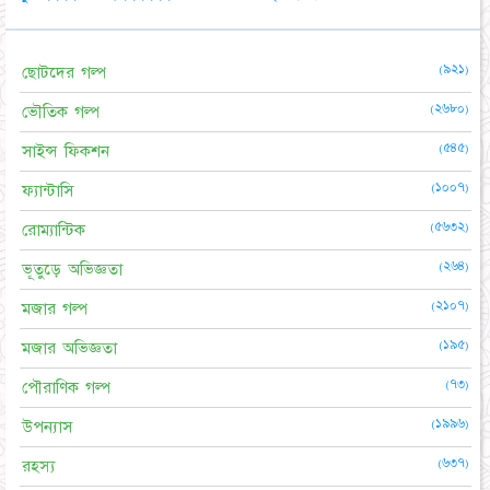
(৯২১)
ছোটদের গল্প
(২৬৮০)
ভৌতিক গল্প
(৫৪৫)
সাইন্স ফিকশন
(১০০৭)
ফ্যান্টাসি
(৫৬৩২)
রোম্যান্টিক
(২৬৪)
ভূতুড়ে অভিজ্ঞতা
(২১০৭)
মজার গল্প
(১৯৫)
মজার অভিজ্ঞতা
(৭৩)
পৌরাণিক গল্প
(১৯৯৬)
উপন্যাস
(৬৩৭)
রহস্য