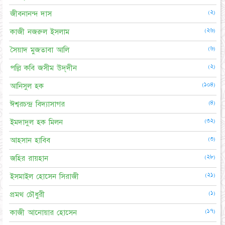
(২)
জীবনানন্দ দাস
(২৬)
কাজী নজরুল ইসলাম
(৬)
সৈয়াদ মুজতাবা আলি
(২)
পল্লি কবি জসীম উদ্‌দীন
(১০৪)
আনিসুল হক
(৪)
ঈশ্বরচন্দ্র বিদ্যাসাগর
(৩২)
ইমদাদুল হক মিলন
(৩)
আহসান হাবিব
(২৮)
জহির রায়হান
(২১)
ইসমাইল হোসেন সিরাজী
(১)
প্রমথ চৌধুরী
(১৭)
কাজী আনোয়ার হোসেন