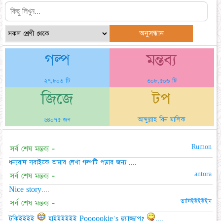
গল্প
মন্তব্য
২৭,৮০৩ টি
৩০৮,৫০৬ টি
জিজে
টপ
আব্দুল্লাহ বিন মালিক
৬৪০৭৫ জন
Rumon
সর্ব শেষ মন্তব্য -
ধন্যবাদ সবাইকে আমার লেখা গল্পটি পড়ার জন্য ....
antora
সর্ব শেষ মন্তব্য -
Nice story....
তানিইইইইইম
সর্ব শেষ মন্তব্য -
টুকিইইইই
হাইইইইইই Poooookie's হুয়াজ্জাপ?
....