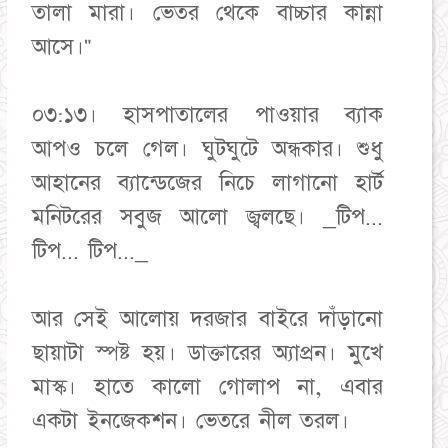
তালা মারা। ভেতর থেকে বাচ্চার কান্না
আসে।"
০৩:১৩। হাসপাতালের পাওয়ার ব্যাক
আপও চলে গেল। ঘুটঘুটে অন্ধকার। শুধু
আহানের ব্যান্ডেজের নিচে লাগানো হার্ট
মনিটরের সবুজ আলো জ্বলছে। _টিপ...
টিপ... টিপ..._
আর সেই আলোয় দরজার বাইরে দাঁড়ানো
ছায়াটা স্পষ্ট হয়। ডাক্তারের অ্যাপ্রন। মুখে
মাস্ক। হাতে কালো গোলাপ না, এবার
একটা ইনজেকশন। ভেতরে নীল তরল।