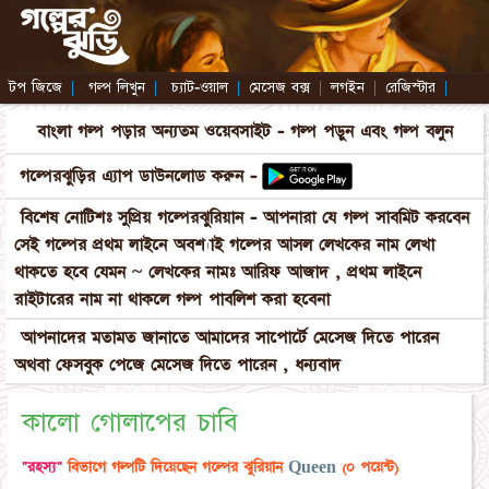
টপ জিজে
|
গল্প লিখুন
|
চ্যাট-ওয়াল
|
মেসেজ বক্স
|
লগইন
|
রেজিস্টার
|
বাংলা গল্প পড়ার অন্যতম ওয়েবসাইট - গল্প পড়ুন এবং গল্প বলুন
গল্পেরঝুড়ির এ্যাপ ডাউনলোড করুন -
বিশেষ নোটিশঃ সুপ্রিয় গল্পেরঝুরিয়ান - আপনারা যে গল্প সাবমিট করবেন
সেই গল্পের প্রথম লাইনে অবশ্যাই গল্পের আসল লেখকের নাম লেখা
থাকতে হবে যেমন ~ লেখকের নামঃ আরিফ আজাদ , প্রথম লাইনে
রাইটারের নাম না থাকলে গল্প পাবলিশ করা হবেনা
আপনাদের মতামত জানাতে আমাদের সাপোর্টে মেসেজ দিতে পারেন
অথবা ফেসবুক পেজে মেসেজ দিতে পারেন , ধন্যবাদ
কালো গোলাপের চাবি
"রহস্য"
বিভাগে গল্পটি দিয়েছেন গল্পের ঝুরিয়ান
Queen
(০ পয়েন্ট)