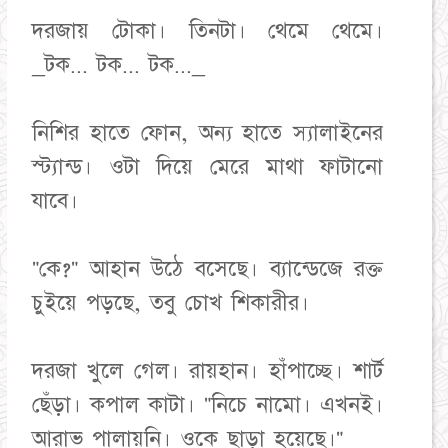
দরজায় টোকা। তিনটা। থেমে থেমে।
_টক... টক... টক..._
নিশির হাতে ফোন, অন্য হাতে স্যালাইনের
স্ট্যান্ড। ওটা দিয়ে মেরে মাথা ফাটানো
যাবে।
"কে?" আহান উঠে বসেছে। ব্যান্ডেজে রক্ত
চুইয়ে পড়ছে, তবু চোখ শিকারীর।
দরজা খুলে গেল। রায়হান। হাঁপাচ্ছে। শার্ট
ছেঁড়া। কপাল কাটা। "নিচে নামো। এখনই।
আরাভ পালায়নি। ওকে ছাড়া হয়েছে।"