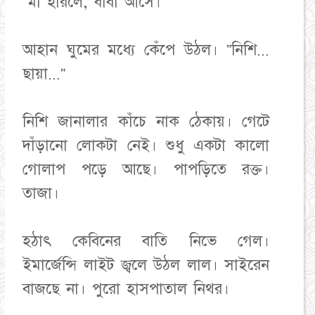
"মা হারলে, বাবা আসে।"
আহান ঘুমের মধ্যে কেঁপে উঠল। "নিশি...
ছায়া..."
নিশি জানালার কাঁচে নাক ঠেকায়। গেটে
দাঁড়ানো লোকটা নেই। শুধু একটা কালো
গোলাপ পড়ে আছে। পাপড়িতে রক্ত।
তাজা।
হঠাৎ কেবিনের বাতি নিভে গেল।
ইমার্জেন্সি লাইট জ্বলে উঠল লাল। সাইরেন
বাজছে না। পুরো হাসপাতাল নিথর।