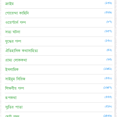
(১৩৬)
ক্রাইম
(৩৬৯)
গোয়েন্দা কাহিনি
(৮৭)
ওয়েস্টার্ন গল্প
(৬৩৭)
সত্য ঘটনা
(১৩০)
যুদ্ধের গল্প
(৪২)
ঐতিহাসিক কথাসাহিত্য
(৬৩)
গ্রাম্য লোককথা
(১৯৪১)
ইসলামিক
(৫৫০)
সাইমুম সিরিজ
(১৬৪৭)
শিক্ষণীয় গল্প
(৫৫৫)
রূপকথা
(৫১৮)
স্মৃতির পাতা
(১৪৩৬)
ছোট গল্প