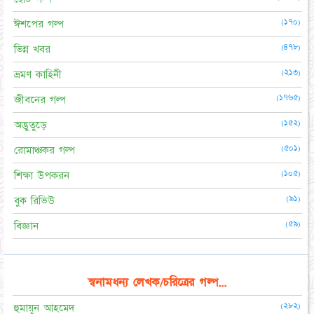
(১৭০)
ঈশপের গল্প
(৪৭৮)
ভিন্ন খবর
(২১৩)
ভ্রমণ কাহিনী
(১৭৬৫)
জীবনের গল্প
(১৫২)
অদ্ভুতুড়ে
(৫০১)
রোমাঞ্চকর গল্প
(১০৫)
শিক্ষা উপকরন
(৯১)
বুক রিভিউ
(৫৯)
বিজ্ঞান
স্বনামধন্য লেখক/চরিত্রের গল্প...
(২৮২)
হুমায়ূন আহমেদ