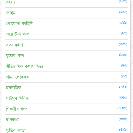
(৬৩৭)
রহস্য
(১৩৬)
ক্রাইম
(৩৬৯)
গোয়েন্দা কাহিনি
(৮৭)
ওয়েস্টার্ন গল্প
(৬৩৭)
সত্য ঘটনা
(১৩০)
যুদ্ধের গল্প
(৪২)
ঐতিহাসিক কথাসাহিত্য
(৬৩)
গ্রাম্য লোককথা
(১৯৪১)
ইসলামিক
(৫৫০)
সাইমুম সিরিজ
(১৬৪৭)
শিক্ষণীয় গল্প
(৫৫৫)
রূপকথা
(৫১৯)
স্মৃতির পাতা