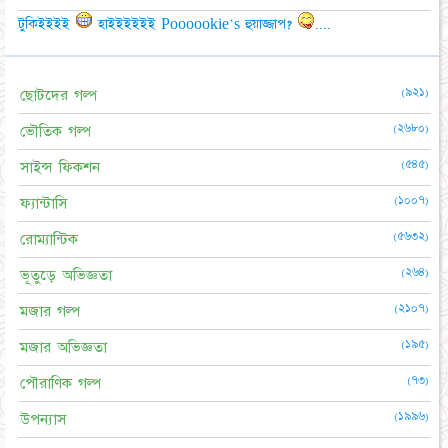
টুকিইইইই
হাইইইইইই Poooookie's হুয়াজ্জাপ?
....
(৯২১)
ছোটদের গল্প
(২৬৮০)
ভৌতিক গল্প
(৫৪৫)
সাইন্স ফিকশন
(১০০৭)
ফ্যান্টাসি
(৫৬৩২)
রোম্যান্টিক
(২৬৪)
ভূতুড়ে অভিজ্ঞতা
(২১০৭)
মজার গল্প
(১৯৫)
মজার অভিজ্ঞতা
(৭৩)
পৌরাণিক গল্প
(১৯৯৬)
উপন্যাস