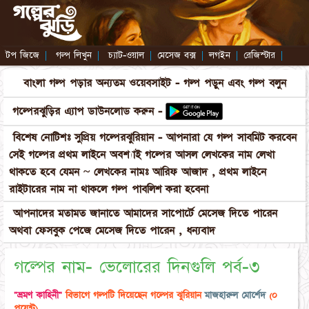
টপ জিজে
|
গল্প লিখুন
|
চ্যাট-ওয়াল
|
মেসেজ বক্স
|
লগইন
|
রেজিস্টার
|
বাংলা গল্প পড়ার অন্যতম ওয়েবসাইট - গল্প পড়ুন এবং গল্প বলুন
গল্পেরঝুড়ির এ্যাপ ডাউনলোড করুন -
বিশেষ নোটিশঃ সুপ্রিয় গল্পেরঝুরিয়ান - আপনারা যে গল্প সাবমিট করবেন
সেই গল্পের প্রথম লাইনে অবশ্যাই গল্পের আসল লেখকের নাম লেখা
থাকতে হবে যেমন ~ লেখকের নামঃ আরিফ আজাদ , প্রথম লাইনে
রাইটারের নাম না থাকলে গল্প পাবলিশ করা হবেনা
আপনাদের মতামত জানাতে আমাদের সাপোর্টে মেসেজ দিতে পারেন
অথবা ফেসবুক পেজে মেসেজ দিতে পারেন , ধন্যবাদ
গল্পের নাম- ভেলোরের দিনগুলি পর্ব-৩
"ভ্রমণ কাহিনী"
বিভাগে গল্পটি দিয়েছেন গল্পের ঝুরিয়ান
মাজহারুল মোর্শেদ
(০
পয়েন্ট)