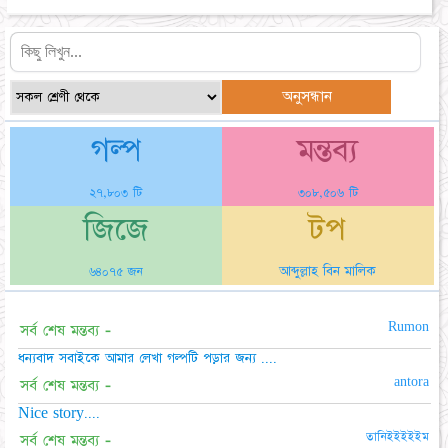
গল্প
মন্তব্য
২৭,৮০৩ টি
৩০৮,৫০৬ টি
জিজে
টপ
আব্দুল্লাহ বিন মালিক
৬৪০৭৫ জন
Rumon
সর্ব শেষ মন্তব্য -
ধন্যবাদ সবাইকে আমার লেখা গল্পটি পড়ার জন্য ....
antora
সর্ব শেষ মন্তব্য -
Nice story....
তানিইইইইইম
সর্ব শেষ মন্তব্য -