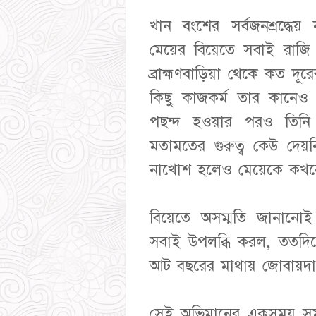
খান বংশের সর্বজনশ্রদ্ধে
মেয়ের বিয়েতে সবাই রাজি
ব্রাহ্মণবাড়িয়া থেকে কত দূ
কিছু কাজকর্ম তার কানে
পছন্দ হওয়ার পরও তিনি ব
মতামতের গুরুত্ব কেউ দেয়
নাখোশ হলেও মেয়েকে কখন
বিয়েতে অসম্মতি জানানোই 
সবাই উপলব্ধি করল, ততদিন
আট বছরের মাথায় জোবায়দা 
সেই অভিমানের একসময় সমা