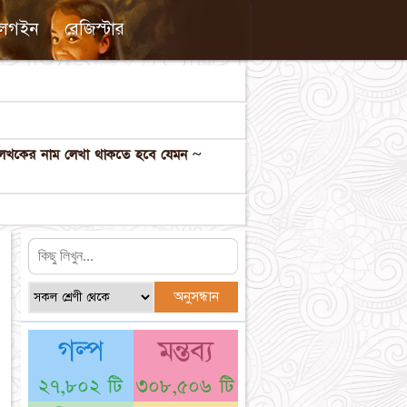
লগইন
রেজিস্টার
ল লেখকের নাম লেখা থাকতে হবে যেমন ~
গল্প
মন্তব্য
২৭,৮০২ টি
৩০৮,৫০৬ টি