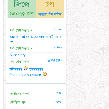
জিজে
টপ
৬৪০৭৫ জন
আব্দুল্লাহ বিন মালিক
Rumon
সর্ব শেষ মন্তব্য -
ধন্যবাদ সবাইকে আমার লেখা গল্পটি পড়ার
জন্য ....
antora
সর্ব শেষ মন্তব্য -
Nice story....
তানিইইইইইম
সর্ব শেষ মন্তব্য -
টুকিইইইই
হাইইইইইই
Poooookie's হুয়াজ্জাপ?
....
(৯২১)
ছোটদের গল্প
(২৬৮০)
ভৌতিক গল্প