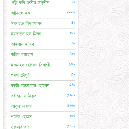
(২)
পল্লি কবি জসীম উদ্‌দীন
(১০৪)
আনিসুল হক
(৪)
ঈশ্বরচন্দ্র বিদ্যাসাগর
(৩২)
ইমদাদুল হক মিলন
(৩)
আহসান হাবিব
(২৮)
জহির রায়হান
(২১)
ইসমাইল হোসেন সিরাজী
(১)
প্রমথ চৌধুরী
(১৭)
কাজী আনোয়ার হোসেন
(১৯৮)
রবীন্দ্রনাথ ঠাকুর
(৪৯৯)
আবুল আসাদ
(৩৫)
শার্লক হোমস
(১০৮)
সুকুমার রায়