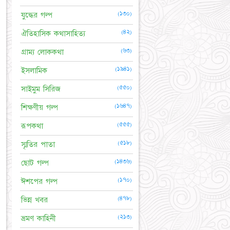
(১৩০)
যুদ্ধের গল্প
(৪২)
ঐতিহাসিক কথাসাহিত্য
(৬৩)
গ্রাম্য লোককথা
(১৯৪১)
ইসলামিক
(৫৫০)
সাইমুম সিরিজ
(১৬৪৭)
শিক্ষণীয় গল্প
(৫৫৫)
রূপকথা
(৫১৮)
স্মৃতির পাতা
(১৪৩৬)
ছোট গল্প
(১৭০)
ঈশপের গল্প
(৪৭৮)
ভিন্ন খবর
(২১৩)
ভ্রমণ কাহিনী