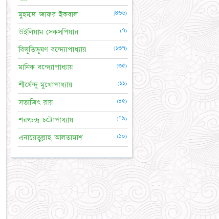
(৪৬৬)
মুহম্মদ জাফর ইকবাল
(৭)
উইলিয়াম সেকসপিয়ার
(১৩৭)
বিভূতিভূষণ বন্দ্যোপাধ্যায়
(৩৫)
মানিক বন্দ্যোপাধ্যায়
(১১)
শীর্ষেন্দু মুখোপাধ্যায়
(৪৫)
সত্যজিৎ রায়
(৭৯)
শরৎচন্দ্র চট্টোপাধ্যায়
(১০)
এনায়েতুল্লাহ আলতামাশ