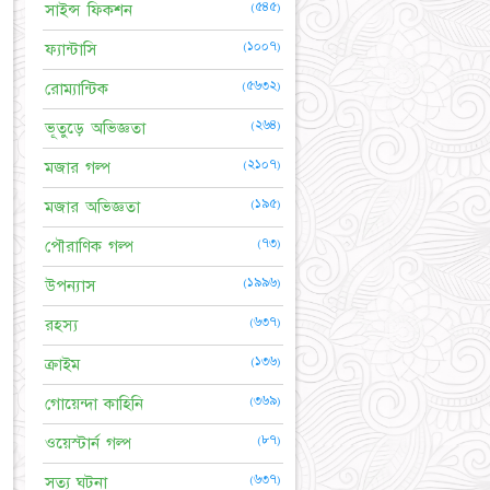
(৫৪৫)
সাইন্স ফিকশন
(১০০৭)
ফ্যান্টাসি
(৫৬৩২)
রোম্যান্টিক
(২৬৪)
ভূতুড়ে অভিজ্ঞতা
(২১০৭)
মজার গল্প
(১৯৫)
মজার অভিজ্ঞতা
(৭৩)
পৌরাণিক গল্প
(১৯৯৬)
উপন্যাস
(৬৩৭)
রহস্য
(১৩৬)
ক্রাইম
(৩৬৯)
গোয়েন্দা কাহিনি
(৮৭)
ওয়েস্টার্ন গল্প
(৬৩৭)
সত্য ঘটনা