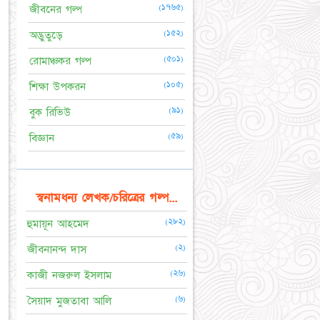
(১৭৬৫)
জীবনের গল্প
(১৫২)
অদ্ভুতুড়ে
(৫০১)
রোমাঞ্চকর গল্প
(১০৫)
শিক্ষা উপকরন
(৯১)
বুক রিভিউ
(৫৯)
বিজ্ঞান
স্বনামধন্য লেখক/চরিত্রের গল্প...
(২৮২)
হুমায়ূন আহমেদ
(২)
জীবনানন্দ দাস
(২৬)
কাজী নজরুল ইসলাম
(৬)
সৈয়াদ মুজতাবা আলি