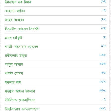
(৩২)
ইমদাদুল হক মিলন
(৩)
আহসান হাবিব
(২৮)
জহির রায়হান
(২১)
ইসমাইল হোসেন সিরাজী
(১)
প্রমথ চৌধুরী
(১৭)
কাজী আনোয়ার হোসেন
(১৯৮)
রবীন্দ্রনাথ ঠাকুর
(৪৯৯)
আবুল আসাদ
(৩৫)
শার্লক হোমস
(১০৮)
সুকুমার রায়
(৪৬৬)
মুহম্মদ জাফর ইকবাল
(৭)
উইলিয়াম সেকসপিয়ার
(১৩৭)
বিভূতিভূষণ বন্দ্যোপাধ্যায়