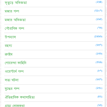
(২৬৪)
ভূতুড়ে অভিজ্ঞতা
(২১০৭)
মজার গল্প
(১৯৫)
মজার অভিজ্ঞতা
(৭৩)
পৌরাণিক গল্প
(১৯৯৬)
উপন্যাস
(৬৩৭)
রহস্য
(১৩৬)
ক্রাইম
(৩৬৯)
গোয়েন্দা কাহিনি
(৮৭)
ওয়েস্টার্ন গল্প
(৬৩৭)
সত্য ঘটনা
(১৩০)
যুদ্ধের গল্প
(৪২)
ঐতিহাসিক কথাসাহিত্য
(৬৩)
গ্রাম্য লোককথা