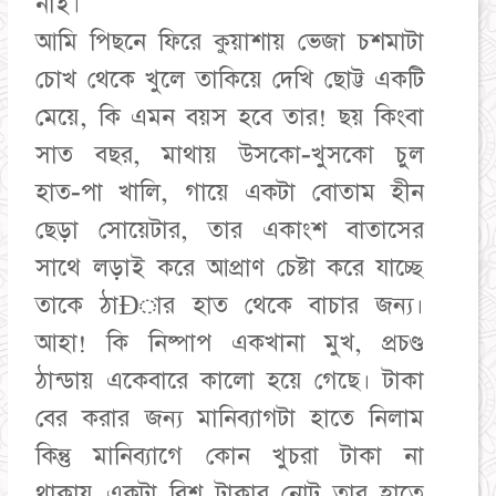
নাই।
আমি পিছনে ফিরে কুয়াশায় ভেজা চশমাটা
চোখ থেকে খুলে তাকিয়ে দেখি ছোট্ট একটি
মেয়ে, কি এমন বয়স হবে তার! ছয় কিংবা
সাত বছর, মাথায় উসকো-খুসকো চুল
হাত-পা খালি, গায়ে একটা বোতাম হীন
ছেড়া সোয়েটার, তার একাংশ বাতাসের
সাথে লড়াই করে আপ্রাণ চেষ্টা করে যাচ্ছে
তাকে ঠাÐার হাত থেকে বাচার জন্য।
আহা! কি নিষ্পাপ একখানা মুখ, প্রচণ্ড
ঠান্ডায় একেবারে কালো হয়ে গেছে। টাকা
বের করার জন্য মানিব্যাগটা হাতে নিলাম
কিন্তু মানিব্যাগে কোন খুচরা টাকা না
থাকায় একটা বিশ টাকার নোট তার হাতে