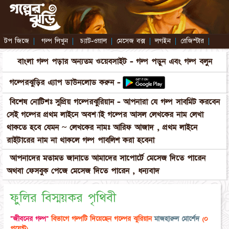
টপ জিজে
|
গল্প লিখুন
|
চ্যাট-ওয়াল
|
মেসেজ বক্স
|
লগইন
|
রেজিস্টার
|
বাংলা গল্প পড়ার অন্যতম ওয়েবসাইট - গল্প পড়ুন এবং গল্প বলুন
গল্পেরঝুড়ির এ্যাপ ডাউনলোড করুন -
বিশেষ নোটিশঃ সুপ্রিয় গল্পেরঝুরিয়ান - আপনারা যে গল্প সাবমিট করবেন
সেই গল্পের প্রথম লাইনে অবশ্যাই গল্পের আসল লেখকের নাম লেখা
থাকতে হবে যেমন ~ লেখকের নামঃ আরিফ আজাদ , প্রথম লাইনে
রাইটারের নাম না থাকলে গল্প পাবলিশ করা হবেনা
আপনাদের মতামত জানাতে আমাদের সাপোর্টে মেসেজ দিতে পারেন
অথবা ফেসবুক পেজে মেসেজ দিতে পারেন , ধন্যবাদ
ফুলির বিস্ময়কর পৃথিবী
"জীবনের গল্প"
বিভাগে গল্পটি দিয়েছেন গল্পের ঝুরিয়ান
মাজহারুল মোর্শেদ
(০
পয়েন্ট)