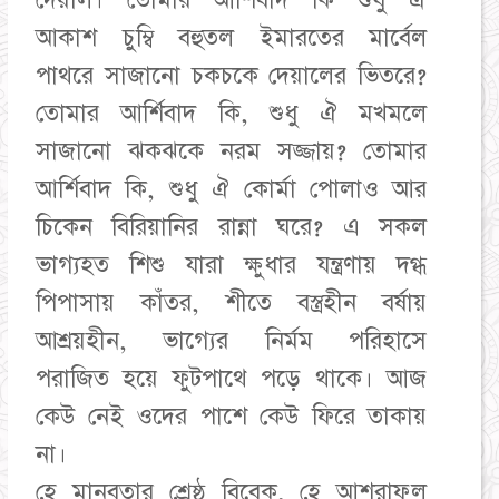
দেয়াল। তোমার আর্শিবাদ কি শুধু ঐ
আকাশ চুম্বি বহুতল ইমারতের মার্বেল
পাথরে সাজানো চকচকে দেয়ালের ভিতরে?
তোমার আর্শিবাদ কি, শুধু ঐ মখমলে
সাজানো ঝকঝকে নরম সজ্জায়? তোমার
আর্শিবাদ কি, শুধু ঐ কোর্মা পোলাও আর
চিকেন বিরিয়ানির রান্না ঘরে? এ সকল
ভাগ্যহত শিশু যারা ক্ষুধার যন্ত্রণায় দগ্ধ
পিপাসায় কাঁতর, শীতে বস্ত্রহীন বর্ষায়
আশ্রয়হীন, ভাগ্যের নির্মম পরিহাসে
পরাজিত হয়ে ফুটপাথে পড়ে থাকে। আজ
কেউ নেই ওদের পাশে কেউ ফিরে তাকায়
না।
হে মানবতার শ্রেষ্ঠ বিবেক, হে আশরাফুল