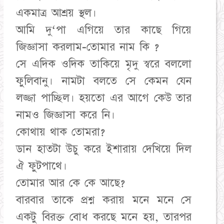
একমাত্র আশ্রয় স্থল।
আমি দু‘পা এগিয়ে তার কাছে গিয়ে
জিজ্ঞাসা করলাম-তোমার নাম কি ?
সে এদিক ওদিক তাকিয়ে মৃদু স্বরে বললো
ফুলিবানু। নামটা বলতে সে কেমন যেন
লজ্জা পাচ্ছিল। হয়তো এর আগে কেউ তার
নামও জিজ্ঞাসা করে নি।
কোথায় থাক তোমরা?
ডান হাতটা উচু করে ইশারায় দেখিয়ে দিল
ঐ ফুটপাথে।
তোমার আর কে কে আছে?
বারবার তাকে প্রশ্ন করায় মনে মনে সে
একটু বিরক্ত বোধ করছে মনে হয়, তারপর