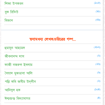
(১০৫)
শিক্ষা উপকরন
(৯১)
বুক রিভিউ
(৫৯)
বিজ্ঞান
স্বনামধন্য লেখক/চরিত্রের গল্প...
(২৮২)
হুমায়ূন আহমেদ
(২)
জীবনানন্দ দাস
(২৬)
কাজী নজরুল ইসলাম
(৬)
সৈয়াদ মুজতাবা আলি
(২)
পল্লি কবি জসীম উদ্‌দীন
(১০৪)
আনিসুল হক
(৪)
ঈশ্বরচন্দ্র বিদ্যাসাগর