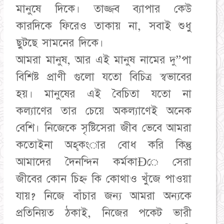
মানুষে দিকে। তাজ্জব ব্যাপার কেউ
কারদিকে ফিরেও তাকায় না, সবাই শুধু
ছুটছে সামনের দিকে।
আমরা মানুষ, আর এই মানুষ নামের দু”পা
বিশিষ্ট প্রাণী গুলো যতো বিচিত্র স্বভাবের
হয়। মানুষের এই বৈচিতা যতো না
কল্যাণের তার চেয়ে অকল্যাণেই অনেক
বেশি। নিজেকে সৃষ্টিসেরা জীব ভেবে আমরা
কতোইনা অহ্কংার বোধ করি কিন্তু
আমাদের দৈনন্দিন কর্মকাÐে সেরা
জীবের কোন চিহ্ন কি কোথাও খুঁজে পাওয়া
যায়? নিজে বাঁচার জন্য আমরা অন্যকে
প্রতিনিয়ত ঠকাই, নিজের পকেট ভারী