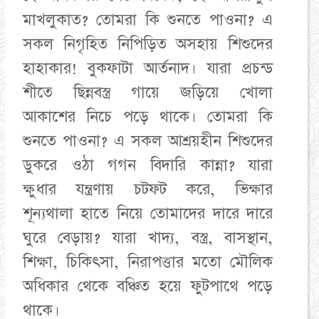
মাখলুকাত? তোমরা কি শুনতে পাওনা? এ
সকল নিগৃহিত নিপিড়িত অসহায় শিশুদের
হাহাকার! বুকফাটা আর্তনাদ। যারা প্রচন্ড
শীতে ছিন্নবস্ত্র গায়ে জড়িয়ে খোলা
আকাশের নিচে পড়ে থাকে। তোমরা কি
শুনতে পাওনা? এ সকল আশ্রয়হীন শিশুদের
ডুকরে ওঠা গগন বিদারি কান্না? যারা
ক্ষুধার যন্ত্রণায় চটফট করে, ভিক্ষার
শূন্যথালা হাতে নিয়ে তোমাদের দারে দারে
ঘুরে বেড়ায়? যারা খাদ্য, বস্ত্র, বাসস্থান,
শিক্ষা, চিকিৎসা, নিরাপত্তার মতো মৌলিক
অধিকার থেকে বঞ্চিত হয়ে ফুটপাথে পড়ে
থাকে।