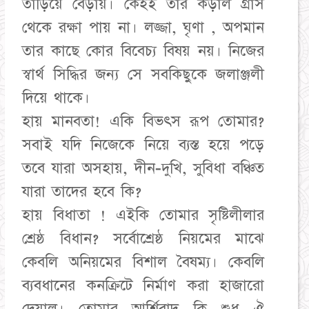
তাড়িয়ে বেড়ায়। কেহই তার কড়াল গ্রাস
থেকে রক্ষা পায় না। লজ্জা, ঘৃণা , অপমান
তার কাছে কোর বিবেচ্য বিষয় নয়। নিজের
স্বার্থ সিদ্ধির জন্য সে সবকিছুকে জলাঞ্জলী
দিয়ে থাকে।
হায় মানবতা! একি বিভৎস রূপ তোমার?
সবাই যদি নিজেকে নিয়ে ব্যস্ত হয়ে পড়ে
তবে যারা অসহায়, দীন-দুখি, সুবিধা বঞ্চিত
যারা তাদের হবে কি?
হায় বিধাতা ! এইকি তোমার সৃষ্টিলীলার
শ্রেষ্ঠ বিধান? সর্বোশ্রেষ্ঠ নিয়মের মাঝে
কেবলি অনিয়মের বিশাল বৈষম্য। কেবলি
ব্যবধানের কনক্রিটে নির্মাণ করা হাজারো