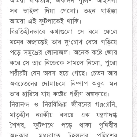
আমরা থাকতাম, একদিন পুলিশ আইসসা
সব ভাইঙ্গা দিয়া গেলো। তহন থাইক্কা
আমরা এই ফুটপাতেই থাকি।
বিরতিহীনভাবে কথাগুলো সে বলে ফেলে
মনের অজান্তেই তার দু‘চোখ বেয়ে গড়িয়ে
পড়ে সমুদ্রের লোনাজল। অনেক কষ্টে জোর
করে সে তার নিজেকে সামলে নিলো, পুরো
শরীরটা যেন অবস হয়ে গেছে। চেতন আর
অবচেতনের দোলাচলে নিষ্পাপ অবুঝ মন
তার হারিয়ে যায় কষ্টের গহীণ অন্ধকারে।
নিরানন্দ ও নিরবিচ্ছিন্ন জীবনের গøানি,
মাতৃহীন নরকীয় বলয়ে এক যন্ত্রণাদগ্ধ
শৈশব, ফুটপাথে পড়ে থাকা পৃথিবীর
অন্ধকার, মধ্যরাতে টহলদার পুলিশের