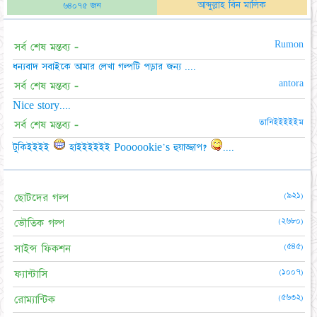
আব্দুল্লাহ বিন মালিক
৬৪০৭৫ জন
Rumon
সর্ব শেষ মন্তব্য -
ধন্যবাদ সবাইকে আমার লেখা গল্পটি পড়ার জন্য ....
antora
সর্ব শেষ মন্তব্য -
Nice story....
তানিইইইইইম
সর্ব শেষ মন্তব্য -
টুকিইইইই
হাইইইইইই Poooookie's হুয়াজ্জাপ?
....
(৯২১)
ছোটদের গল্প
(২৬৮০)
ভৌতিক গল্প
(৫৪৫)
সাইন্স ফিকশন
(১০০৭)
ফ্যান্টাসি
(৫৬৩২)
রোম্যান্টিক