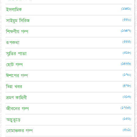
(১৯৪১)
ইসলামিক
(৫৫০)
সাইমুম সিরিজ
(১৬৪৭)
শিক্ষণীয় গল্প
(৫৫৫)
রূপকথা
(৫১৮)
স্মৃতির পাতা
(১৪৩৬)
ছোট গল্প
(১৭০)
ঈশপের গল্প
(৪৭৮)
ভিন্ন খবর
(২১৩)
ভ্রমণ কাহিনী
(১৭৬৫)
জীবনের গল্প
(১৫২)
অদ্ভুতুড়ে
(৫০১)
রোমাঞ্চকর গল্প