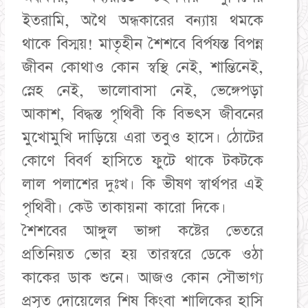
ইতরামি, অথৈ অন্ধকারের বন্যায় থমকে
থাকে বিস্ময়! মাতৃহীন শৈশবে বির্পযস্ত বিপন্ন
জীবন কোথাও কোন স্বস্থি নেই, শান্তিনেই,
স্নেহ নেই, ভালোবাসা নেই, ভেঙ্গেপড়া
আকাশ, বিদ্ধস্ত পৃথিবী কি বিভৎস জীবনের
মুখোমুখি দাড়িয়ে এরা তবুও হাসে। ঠোটের
কোণে বিবর্ণ হাসিতে ফুটে থাকে টকটকে
লাল পলাশের দুঃখ। কি ভীষণ স্বার্থপর এই
পৃথিবী। কেউ তাকায়না কারো দিকে।
শৈশবের আঙ্গুল ভাঙ্গা কষ্টের ভেতরে
প্রতিনিয়ত ভোর হয় তারস্বরে ডেকে ওঠা
কাকের ডাক শুনে। আজও কোন সৌভাগ্য
প্রসূত দোয়েলের শিষ কিংবা শালিকের হাসি