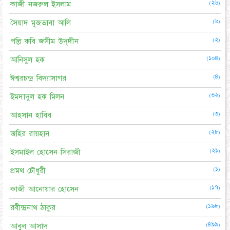
(২৬)
কাজী নজরুল ইসলাম
(৬)
সৈয়াদ মুজতাবা আলি
(২)
পল্লি কবি জসীম উদ্‌দীন
(১০৪)
আনিসুল হক
(৪)
ঈশ্বরচন্দ্র বিদ্যাসাগর
(৩২)
ইমদাদুল হক মিলন
(৩)
আহসান হাবিব
(২৮)
জহির রায়হান
(২১)
ইসমাইল হোসেন সিরাজী
(১)
প্রমথ চৌধুরী
(১৭)
কাজী আনোয়ার হোসেন
(১৯৮)
রবীন্দ্রনাথ ঠাকুর
(৪৯৯)
আবুল আসাদ