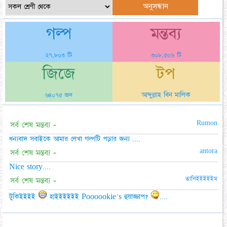
গল্প
মন্তব্য
২৭,৮০৩ টি
৩০৮,৫০৬ টি
জিজে
টপ
আব্দুল্লাহ বিন মালিক
৬৪০৭৫ জন
Rumon
সর্ব শেষ মন্তব্য -
ধন্যবাদ সবাইকে আমার লেখা গল্পটি পড়ার জন্য ....
antora
সর্ব শেষ মন্তব্য -
Nice story....
তানিইইইইইম
সর্ব শেষ মন্তব্য -
টুকিইইইই
হাইইইইইই Poooookie's হুয়াজ্জাপ?
....