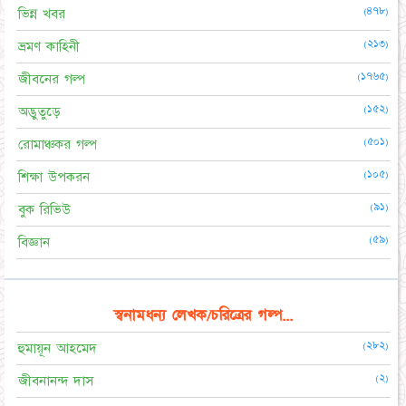
(৪৭৮)
ভিন্ন খবর
(২১৩)
ভ্রমণ কাহিনী
(১৭৬৫)
জীবনের গল্প
(১৫২)
অদ্ভুতুড়ে
(৫০১)
রোমাঞ্চকর গল্প
(১০৫)
শিক্ষা উপকরন
(৯১)
বুক রিভিউ
(৫৯)
বিজ্ঞান
স্বনামধন্য লেখক/চরিত্রের গল্প...
(২৮২)
হুমায়ূন আহমেদ
(২)
জীবনানন্দ দাস