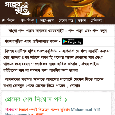
টপ জিজে
|
গল্প লিখুন
|
চ্যাট-ওয়াল
|
মেসেজ বক্স
|
লগইন
|
রেজিস্টার
|
বাংলা গল্প পড়ার অন্যতম ওয়েবসাইট - গল্প পড়ুন এবং গল্প বলুন
গল্পেরঝুড়ির এ্যাপ ডাউনলোড করুন -
বিশেষ নোটিশঃ সুপ্রিয় গল্পেরঝুরিয়ান - আপনারা যে গল্প সাবমিট করবেন
সেই গল্পের প্রথম লাইনে অবশ্যাই গল্পের আসল লেখকের নাম লেখা
থাকতে হবে যেমন ~ লেখকের নামঃ আরিফ আজাদ , প্রথম লাইনে
রাইটারের নাম না থাকলে গল্প পাবলিশ করা হবেনা
আপনাদের মতামত জানাতে আমাদের সাপোর্টে মেসেজ দিতে পারেন
অথবা ফেসবুক পেজে মেসেজ দিতে পারেন , ধন্যবাদ
প্রেমের শেষ নিঃশ্বাস পর্ব ১
"উপন্যাস"
বিভাগে গল্পটি দিয়েছেন গল্পের ঝুরিয়ান
Mohammad Alif
Hossain(guest)
(০ পয়েন্ট)