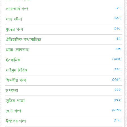
(৮৭)
ওয়েস্টার্ন গল্প
(৬৩৭)
সত্য ঘটনা
(১৩০)
যুদ্ধের গল্প
(৪২)
ঐতিহাসিক কথাসাহিত্য
(৬৩)
গ্রাম্য লোককথা
(১৯৪১)
ইসলামিক
(৫৫০)
সাইমুম সিরিজ
(১৬৪৭)
শিক্ষণীয় গল্প
(৫৫৫)
রূপকথা
(৫১৮)
স্মৃতির পাতা
(১৪৩৬)
ছোট গল্প
(১৭০)
ঈশপের গল্প