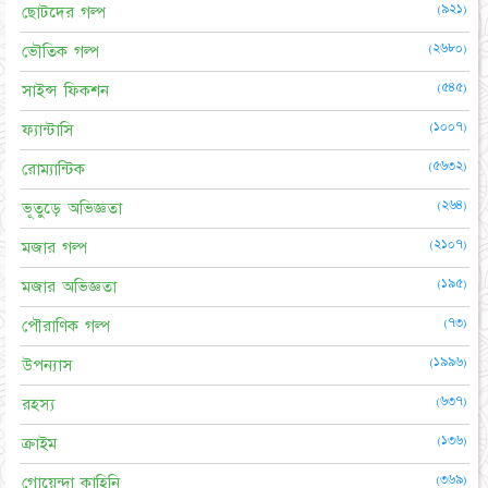
(৯২১)
ছোটদের গল্প
(২৬৮০)
ভৌতিক গল্প
(৫৪৫)
সাইন্স ফিকশন
(১০০৭)
ফ্যান্টাসি
(৫৬৩২)
রোম্যান্টিক
(২৬৪)
ভূতুড়ে অভিজ্ঞতা
(২১০৭)
মজার গল্প
(১৯৫)
মজার অভিজ্ঞতা
(৭৩)
পৌরাণিক গল্প
(১৯৯৬)
উপন্যাস
(৬৩৭)
রহস্য
(১৩৬)
ক্রাইম
(৩৬৯)
গোয়েন্দা কাহিনি