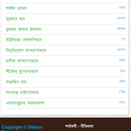
(৩৫)
শার্লক হোমস
(১০৮)
সুকুমার রায়
(৪৬৬)
মুহম্মদ জাফর ইকবাল
(৭)
উইলিয়াম সেকসপিয়ার
(১৩৭)
বিভূতিভূষণ বন্দ্যোপাধ্যায়
(৩৫)
মানিক বন্দ্যোপাধ্যায়
(১১)
শীর্ষেন্দু মুখোপাধ্যায়
(৪৫)
সত্যজিৎ রায়
(৭৯)
শরৎচন্দ্র চট্টোপাধ্যায়
(১০)
এনায়েতুল্লাহ আলতামাশ
শর্তাবলী / নীতিমালা
Copyright © Silmun