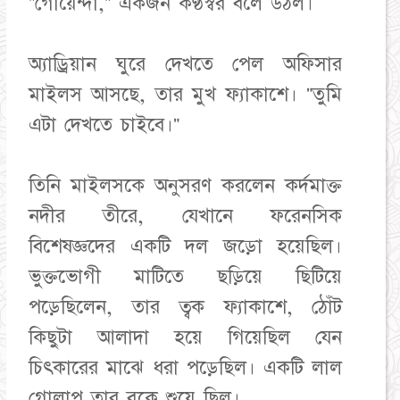
"গোয়েন্দা," একজন কণ্ঠস্বর বলে উঠল।
অ্যাড্রিয়ান ঘুরে দেখতে পেল অফিসার
মাইলস আসছে, তার মুখ ফ্যাকাশে। "তুমি
এটা দেখতে চাইবে।"
তিনি মাইলসকে অনুসরণ করলেন কর্দমাক্ত
নদীর তীরে, যেখানে ফরেনসিক
বিশেষজ্ঞদের একটি দল জড়ো হয়েছিল।
ভুক্তভোগী মাটিতে ছড়িয়ে ছিটিয়ে
পড়েছিলেন, তার ত্বক ফ্যাকাশে, ঠোঁট
কিছুটা আলাদা হয়ে গিয়েছিল যেন
চিৎকারের মাঝে ধরা পড়েছিল। একটি লাল
গোলাপ তার বুকে শুয়ে ছিল।