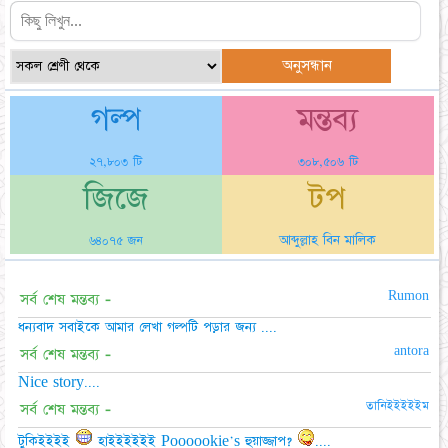
গল্প
মন্তব্য
২৭,৮০৩ টি
৩০৮,৫০৬ টি
জিজে
টপ
আব্দুল্লাহ বিন মালিক
৬৪০৭৫ জন
Rumon
সর্ব শেষ মন্তব্য -
ধন্যবাদ সবাইকে আমার লেখা গল্পটি পড়ার জন্য ....
antora
সর্ব শেষ মন্তব্য -
Nice story....
তানিইইইইইম
সর্ব শেষ মন্তব্য -
টুকিইইইই
হাইইইইইই Poooookie's হুয়াজ্জাপ?
....