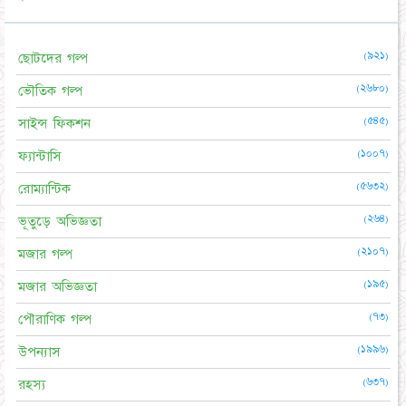
(৯২১)
ছোটদের গল্প
(২৬৮০)
ভৌতিক গল্প
(৫৪৫)
সাইন্স ফিকশন
(১০০৭)
ফ্যান্টাসি
(৫৬৩২)
রোম্যান্টিক
(২৬৪)
ভূতুড়ে অভিজ্ঞতা
(২১০৭)
মজার গল্প
(১৯৫)
মজার অভিজ্ঞতা
(৭৩)
পৌরাণিক গল্প
(১৯৯৬)
উপন্যাস
(৬৩৭)
রহস্য