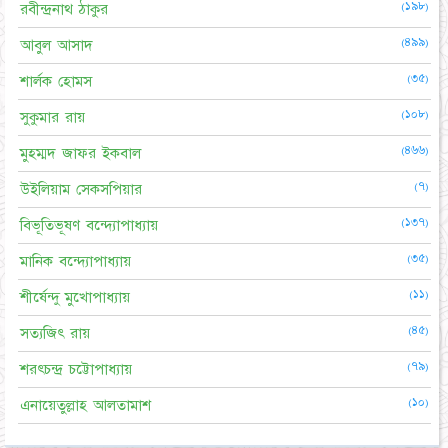
(১৯৮)
রবীন্দ্রনাথ ঠাকুর
(৪৯৯)
আবুল আসাদ
(৩৫)
শার্লক হোমস
(১০৮)
সুকুমার রায়
(৪৬৬)
মুহম্মদ জাফর ইকবাল
(৭)
উইলিয়াম সেকসপিয়ার
(১৩৭)
বিভূতিভূষণ বন্দ্যোপাধ্যায়
(৩৫)
মানিক বন্দ্যোপাধ্যায়
(১১)
শীর্ষেন্দু মুখোপাধ্যায়
(৪৫)
সত্যজিৎ রায়
(৭৯)
শরৎচন্দ্র চট্টোপাধ্যায়
(১০)
এনায়েতুল্লাহ আলতামাশ