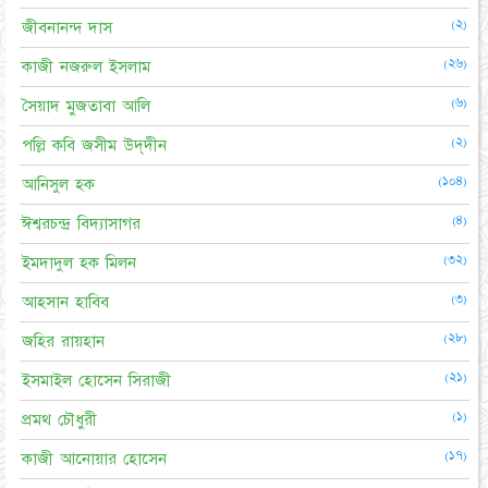
(২)
জীবনানন্দ দাস
(২৬)
কাজী নজরুল ইসলাম
(৬)
সৈয়াদ মুজতাবা আলি
(২)
পল্লি কবি জসীম উদ্‌দীন
(১০৪)
আনিসুল হক
(৪)
ঈশ্বরচন্দ্র বিদ্যাসাগর
(৩২)
ইমদাদুল হক মিলন
(৩)
আহসান হাবিব
(২৮)
জহির রায়হান
(২১)
ইসমাইল হোসেন সিরাজী
(১)
প্রমথ চৌধুরী
(১৭)
কাজী আনোয়ার হোসেন