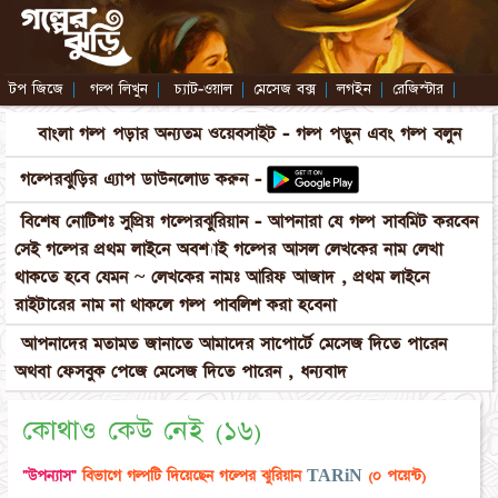
টপ জিজে
|
গল্প লিখুন
|
চ্যাট-ওয়াল
|
মেসেজ বক্স
|
লগইন
|
রেজিস্টার
|
বাংলা গল্প পড়ার অন্যতম ওয়েবসাইট - গল্প পড়ুন এবং গল্প বলুন
গল্পেরঝুড়ির এ্যাপ ডাউনলোড করুন -
বিশেষ নোটিশঃ সুপ্রিয় গল্পেরঝুরিয়ান - আপনারা যে গল্প সাবমিট করবেন
সেই গল্পের প্রথম লাইনে অবশ্যাই গল্পের আসল লেখকের নাম লেখা
থাকতে হবে যেমন ~ লেখকের নামঃ আরিফ আজাদ , প্রথম লাইনে
রাইটারের নাম না থাকলে গল্প পাবলিশ করা হবেনা
আপনাদের মতামত জানাতে আমাদের সাপোর্টে মেসেজ দিতে পারেন
অথবা ফেসবুক পেজে মেসেজ দিতে পারেন , ধন্যবাদ
কোথাও কেউ নেই (১৬)
"উপন্যাস"
বিভাগে গল্পটি দিয়েছেন গল্পের ঝুরিয়ান
TARiN
(০ পয়েন্ট)