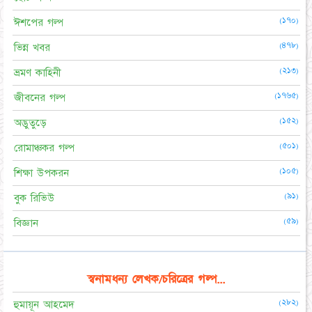
(১৭০)
ঈশপের গল্প
(৪৭৮)
ভিন্ন খবর
(২১৩)
ভ্রমণ কাহিনী
(১৭৬৫)
জীবনের গল্প
(১৫২)
অদ্ভুতুড়ে
(৫০১)
রোমাঞ্চকর গল্প
(১০৫)
শিক্ষা উপকরন
(৯১)
বুক রিভিউ
(৫৯)
বিজ্ঞান
স্বনামধন্য লেখক/চরিত্রের গল্প...
(২৮২)
হুমায়ূন আহমেদ