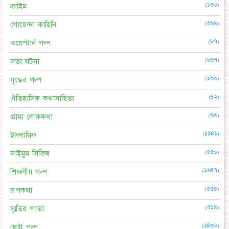
(১৩৬)
ক্রাইম
(৩৬৯)
গোয়েন্দা কাহিনি
(৮৭)
ওয়েস্টার্ন গল্প
(৬৩৭)
সত্য ঘটনা
(১৩০)
যুদ্ধের গল্প
(৪২)
ঐতিহাসিক কথাসাহিত্য
(৬৩)
গ্রাম্য লোককথা
(১৯৪১)
ইসলামিক
(৫৫০)
সাইমুম সিরিজ
(১৬৪৭)
শিক্ষণীয় গল্প
(৫৫৫)
রূপকথা
(৫১৯)
স্মৃতির পাতা
(১৪৩৬)
ছোট গল্প