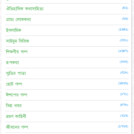
(৪২)
ঐতিহাসিক কথাসাহিত্য
(৬৩)
গ্রাম্য লোককথা
(১৯৪১)
ইসলামিক
(৫৫০)
সাইমুম সিরিজ
(১৬৪৭)
শিক্ষণীয় গল্প
(৫৫৫)
রূপকথা
(৫১৮)
স্মৃতির পাতা
(১৪৩৬)
ছোট গল্প
(১৭০)
ঈশপের গল্প
(৪৭৮)
ভিন্ন খবর
(২১৩)
ভ্রমণ কাহিনী
(১৭৬৫)
জীবনের গল্প