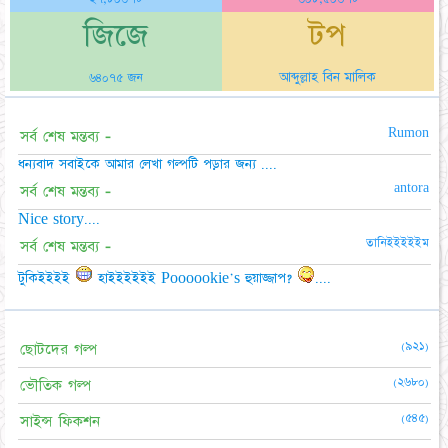
জিজে
টপ
আব্দুল্লাহ বিন মালিক
৬৪০৭৫ জন
Rumon
সর্ব শেষ মন্তব্য -
ধন্যবাদ সবাইকে আমার লেখা গল্পটি পড়ার জন্য ....
antora
সর্ব শেষ মন্তব্য -
Nice story....
তানিইইইইইম
সর্ব শেষ মন্তব্য -
টুকিইইইই
হাইইইইইই Poooookie's হুয়াজ্জাপ?
....
(৯২১)
ছোটদের গল্প
(২৬৮০)
ভৌতিক গল্প
(৫৪৫)
সাইন্স ফিকশন