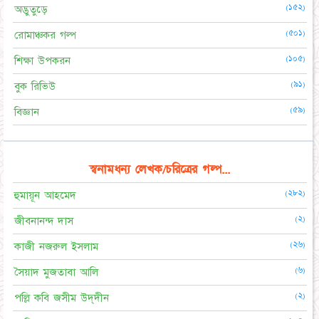
(১৫২)
অদ্ভুতুড়ে
(৫০১)
রোমাঞ্চকর গল্প
(১০৫)
শিক্ষা উপকরন
(৯১)
বুক রিভিউ
(৫৯)
বিজ্ঞান
স্বনামধন্য লেখক/চরিত্রের গল্প...
(২৮২)
হুমায়ূন আহমেদ
(২)
জীবনানন্দ দাস
(২৬)
কাজী নজরুল ইসলাম
(৬)
সৈয়াদ মুজতাবা আলি
(২)
পল্লি কবি জসীম উদ্‌দীন