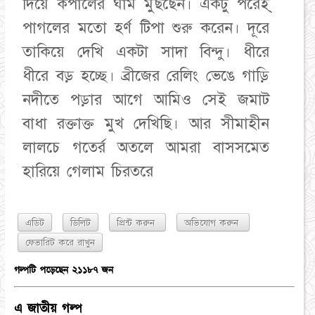
দিয়ে কপালের ঘাম মুছছেন। একটু পরেই্
পাগলের মতো হর্ণ টিপা শুরু করেন। দূরে
তাকিয়ে দেখি একটা সাদা বিন্দু। ধীরে
ধীরে বড় হচ্ছে। ব্রীজের রেলিং ভেঙে গাড়ি
নদীতে পড়ার আগে আমিও সেই জমাট
বাধা রক্তাক্ত মুখ দেখিছি। আর সীমাহীন
লালচে গতের্র অতলে আমরা বাসসমেত
হারিয়ে গেলাম চিরতরে
এডিট
ডিলিট
প্রিন্ট করুন
অভিযোগ করুন
গল্পটি পড়েছেন ২১১৮৭ জন
এ জাতীয় গল্প