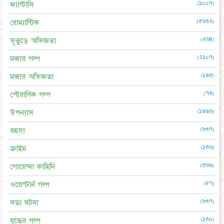
(১০০৭)
ফ্যান্টাসি
(৫৬৩২)
রোম্যান্টিক
(২৬৪)
ভূতুড়ে অভিজ্ঞতা
(২১০৭)
মজার গল্প
(১৯৫)
মজার অভিজ্ঞতা
(৭৩)
পৌরাণিক গল্প
(১৯৯৬)
উপন্যাস
(৬৩৭)
রহস্য
(১৩৬)
ক্রাইম
(৩৬৯)
গোয়েন্দা কাহিনি
(৮৭)
ওয়েস্টার্ন গল্প
(৬৩৭)
সত্য ঘটনা
(১৩০)
যুদ্ধের গল্প