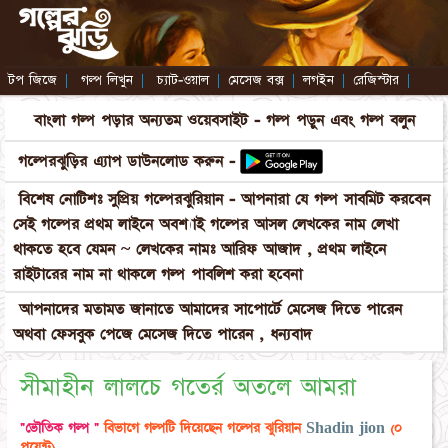
টপ জিজে
|
গল্প লিখুন
|
চ্যাট-ওয়াল
|
মেসেজ বক্স
|
লগইন
|
রেজিস্টার
|
বাংলা গল্প পড়ার অন্যতম ওয়েবসাইট - গল্প পড়ুন এবং গল্প বলুন
গল্পেরঝুড়ির এ্যাপ ডাউনলোড করুন -
বিশেষ নোটিশঃ সুপ্রিয় গল্পেরঝুরিয়ান - আপনারা যে গল্প সাবমিট করবেন
সেই গল্পের প্রথম লাইনে অবশ্যাই গল্পের আসল লেখকের নাম লেখা
থাকতে হবে যেমন ~ লেখকের নামঃ আরিফ আজাদ , প্রথম লাইনে
রাইটারের নাম না থাকলে গল্প পাবলিশ করা হবেনা
আপনাদের মতামত জানাতে আমাদের সাপোর্টে মেসেজ দিতে পারেন
অথবা ফেসবুক পেজে মেসেজ দিতে পারেন , ধন্যবাদ
সীমাহীন লালচে গতের্র অতলে আমরা
"ভৌতিক গল্প "
বিভাগে গল্পটি দিয়েছেন গল্পের ঝুরিয়ান
Shadin jion
(০
পয়েন্ট)