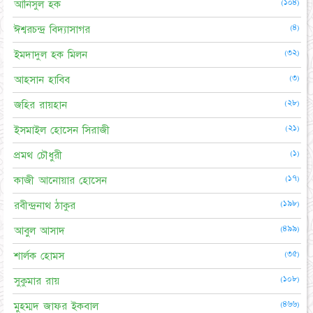
(১০৪)
আনিসুল হক
(৪)
ঈশ্বরচন্দ্র বিদ্যাসাগর
(৩২)
ইমদাদুল হক মিলন
(৩)
আহসান হাবিব
(২৮)
জহির রায়হান
(২১)
ইসমাইল হোসেন সিরাজী
(১)
প্রমথ চৌধুরী
(১৭)
কাজী আনোয়ার হোসেন
(১৯৮)
রবীন্দ্রনাথ ঠাকুর
(৪৯৯)
আবুল আসাদ
(৩৫)
শার্লক হোমস
(১০৮)
সুকুমার রায়
(৪৬৬)
মুহম্মদ জাফর ইকবাল