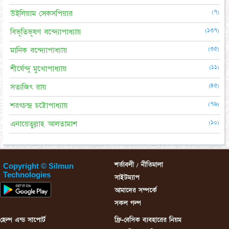
(৭)
উইলিয়াম সেকসপিয়ার
(১৩৭)
বিভূতিভূষণ বন্দ্যোপাধ্যায়
(৩৫)
মানিক বন্দ্যোপাধ্যায়
(১১)
শীর্ষেন্দু মুখোপাধ্যায়
(৪৫)
সত্যজিৎ রায়
(৭৯)
শরৎচন্দ্র চট্টোপাধ্যায়
(১০)
এনায়েতুল্লাহ আলতামাশ
শর্তাবলী / নীতিমালা
Copyright © Silmun
Technologies
সাইটম্যাপ
আমাদের সম্পর্কে
সকল গল্প
হেল্প এন্ড সাপোর্ট
ফ্রি-বেসিক ব্যবহারের নিয়ম