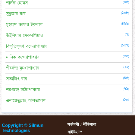
(৩৫)
শার্লক হোমস
(১০৮)
সুকুমার রায়
(৪৬৬)
মুহম্মদ জাফর ইকবাল
(৭)
উইলিয়াম সেকসপিয়ার
(১৩৭)
বিভূতিভূষণ বন্দ্যোপাধ্যায়
(৩৫)
মানিক বন্দ্যোপাধ্যায়
(১১)
শীর্ষেন্দু মুখোপাধ্যায়
(৪৫)
সত্যজিৎ রায়
(৭৯)
শরৎচন্দ্র চট্টোপাধ্যায়
(১০)
এনায়েতুল্লাহ আলতামাশ
শর্তাবলী / নীতিমালা
Copyright © Silmun
Technologies
সাইটম্যাপ