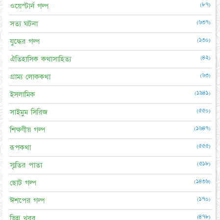
(৮৭)
ওয়েস্টার্ন গল্প
(৬৩৭)
সত্য ঘটনা
(১৩০)
যুদ্ধের গল্প
(৪২)
ঐতিহাসিক কথাসাহিত্য
(৬৩)
গ্রাম্য লোককথা
(১৯৪১)
ইসলামিক
(৫৫০)
সাইমুম সিরিজ
(১৬৪৭)
শিক্ষণীয় গল্প
(৫৫৫)
রূপকথা
(৫১৮)
স্মৃতির পাতা
(১৪৩৬)
ছোট গল্প
(১৭০)
ঈশপের গল্প
(৪৭৮)
ভিন্ন খবর