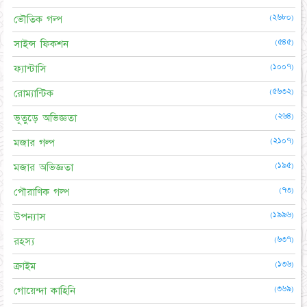
(২৬৮০)
ভৌতিক গল্প
(৫৪৫)
সাইন্স ফিকশন
(১০০৭)
ফ্যান্টাসি
(৫৬৩২)
রোম্যান্টিক
(২৬৪)
ভূতুড়ে অভিজ্ঞতা
(২১০৭)
মজার গল্প
(১৯৫)
মজার অভিজ্ঞতা
(৭৩)
পৌরাণিক গল্প
(১৯৯৬)
উপন্যাস
(৬৩৭)
রহস্য
(১৩৬)
ক্রাইম
(৩৬৯)
গোয়েন্দা কাহিনি