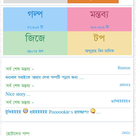
গল্প
মন্তব্য
২৭,৮০৩ টি
৩০৮,৫০৬ টি
জিজে
টপ
আব্দুল্লাহ বিন মালিক
৬৪০৭৫ জন
Rumon
সর্ব শেষ মন্তব্য -
ধন্যবাদ সবাইকে আমার লেখা গল্পটি পড়ার জন্য ....
antora
সর্ব শেষ মন্তব্য -
Nice story....
তানিইইইইইম
সর্ব শেষ মন্তব্য -
টুকিইইইই
হাইইইইইই Poooookie's হুয়াজ্জাপ?
....
(৯২১)
ছোটদের গল্প