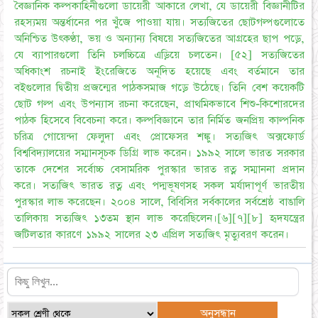
বৈজ্ঞানিক কল্পকাহিনীগুলো ডায়েরী আকারে লেখা, যে ডায়েরী বিজ্ঞানীটির
রহস্যময় অন্তর্ধানের পর খুঁজে পাওয়া যায়। সত্যজিতের ছোটগল্পগুলোতে
অনিশ্চিত উৎকণ্ঠা, ভয় ও অন্যান্য বিষয়ে সত্যজিতের আগ্রহের ছাপ পড়ে,
যে ব্যাপারগুলো তিনি চলচ্চিত্রে এড়িয়ে চলতেন। [৫২] সত্যজিতের
অধিকাংশ রচনাই ইংরেজিতে অনূদিত হয়েছে এবং বর্তমানে তার
বইগুলোর দ্বিতীয় প্রজন্মের পাঠকসমাজ গড়ে উঠেছে। তিনি বেশ কয়েকটি
ছোট গল্প এবং উপন্যাস রচনা করেছেন, প্রাথমিকভাবে শিশু-কিশোরদের
পাঠক হিসেবে বিবেচনা করে। কল্পবিজ্ঞানে তার নির্মিত জনপ্রিয় কাল্পনিক
চরিত্র গোয়েন্দা ফেলুদা এবং প্রোফেসর শঙ্কু। সত্যজিৎ অক্সফোর্ড
বিশ্ববিদ্যালয়ের সম্মানসূচক ডিগ্রি লাভ করেন। ১৯৯২ সালে ভারত সরকার
তাকে দেশের সর্বোচ্চ বেসামরিক পুরস্কার ভারত রত্ন সম্মাননা প্রদান
করে। সত্যজিৎ ভারত রত্ন এবং পদ্মভূষণসহ সকল মর্যাদাপূর্ণ ভারতীয়
পুরস্কার লাভ করেছেন। ২০০৪ সালে, বিবিসির সর্বকালের সর্বশ্রেষ্ঠ বাঙালি
তালিকায় সত্যজিৎ ১৩তম স্থান লাভ করেছিলেন।[৬][৭][৮] হৃদযন্ত্রের
জটিলতার কারণে ১৯৯২ সালের ২৩ এপ্রিল সত্যজিৎ মৃত্যুবরণ করেন।