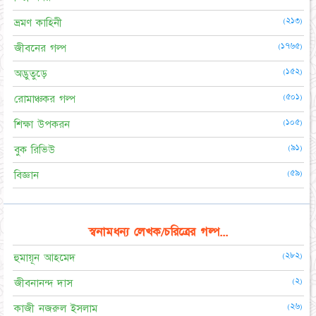
(২১৩)
ভ্রমণ কাহিনী
(১৭৬৫)
জীবনের গল্প
(১৫২)
অদ্ভুতুড়ে
(৫০১)
রোমাঞ্চকর গল্প
(১০৫)
শিক্ষা উপকরন
(৯১)
বুক রিভিউ
(৫৯)
বিজ্ঞান
স্বনামধন্য লেখক/চরিত্রের গল্প...
(২৮২)
হুমায়ূন আহমেদ
(২)
জীবনানন্দ দাস
(২৬)
কাজী নজরুল ইসলাম