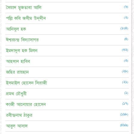
(৬)
সৈয়াদ মুজতাবা আলি
(২)
পল্লি কবি জসীম উদ্‌দীন
(১০৪)
আনিসুল হক
(৪)
ঈশ্বরচন্দ্র বিদ্যাসাগর
(৩২)
ইমদাদুল হক মিলন
(৩)
আহসান হাবিব
(২৮)
জহির রায়হান
(২১)
ইসমাইল হোসেন সিরাজী
(১)
প্রমথ চৌধুরী
(১৭)
কাজী আনোয়ার হোসেন
(১৯৮)
রবীন্দ্রনাথ ঠাকুর
(৪৯৯)
আবুল আসাদ