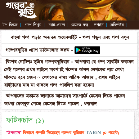
টপ জিজে
|
গল্প লিখুন
|
চ্যাট-ওয়াল
|
মেসেজ বক্স
|
লগইন
|
রেজিস্টার
|
বাংলা গল্প পড়ার অন্যতম ওয়েবসাইট - গল্প পড়ুন এবং গল্প বলুন
গল্পেরঝুড়ির এ্যাপ ডাউনলোড করুন -
বিশেষ নোটিশঃ সুপ্রিয় গল্পেরঝুরিয়ান - আপনারা যে গল্প সাবমিট করবেন
সেই গল্পের প্রথম লাইনে অবশ্যাই গল্পের আসল লেখকের নাম লেখা
থাকতে হবে যেমন ~ লেখকের নামঃ আরিফ আজাদ , প্রথম লাইনে
রাইটারের নাম না থাকলে গল্প পাবলিশ করা হবেনা
আপনাদের মতামত জানাতে আমাদের সাপোর্টে মেসেজ দিতে পারেন
অথবা ফেসবুক পেজে মেসেজ দিতে পারেন , ধন্যবাদ
ফটিকচাঁদ (১)
"উপন্যাস"
বিভাগে গল্পটি দিয়েছেন গল্পের ঝুরিয়ান
TARiN
(০ পয়েন্ট)