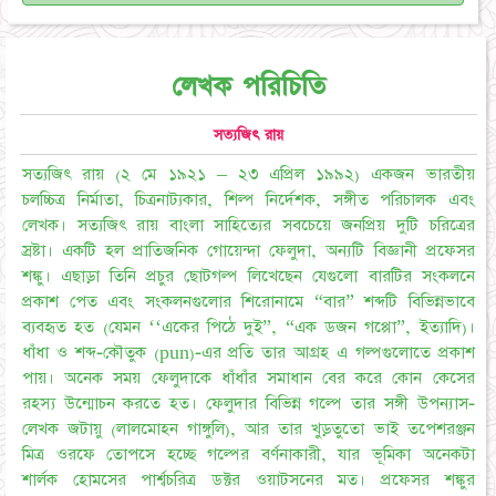
লেখক পরিচিতি
সত্যজিৎ রায়
সত্যজিৎ রায় (২ মে ১৯২১ – ২৩ এপ্রিল ১৯৯২) একজন ভারতীয়
চলচ্চিত্র নির্মাতা, চিত্রনাট্যকার, শিল্প নির্দেশক, সঙ্গীত পরিচালক এবং
লেখক। সত্যজিৎ রায় বাংলা সাহিত্যের সবচেয়ে জনপ্রিয় দুটি চরিত্রের
স্রষ্টা। একটি হল প্রাতিজনিক গোয়েন্দা ফেলুদা, অন্যটি বিজ্ঞানী প্রফেসর
শঙ্কু। এছাড়া তিনি প্রচুর ছোটগল্প লিখেছেন যেগুলো বারটির সংকলনে
প্রকাশ পেত এবং সংকলনগুলোর শিরোনামে “বার” শব্দটি বিভিন্নভাবে
ব্যবহৃত হত (যেমন ‘‘একের পিঠে দুই”, “এক ডজন গপ্পো”, ইত্যাদি)।
ধাঁধা ও শব্দ-কৌতুক (pun)-এর প্রতি তার আগ্রহ এ গল্পগুলোতে প্রকাশ
পায়। অনেক সময় ফেলুদাকে ধাঁধাঁর সমাধান বের করে কোন কেসের
রহস্য উন্মোচন করতে হত। ফেলুদার বিভিন্ন গল্পে তার সঙ্গী উপন্যাস-
লেখক জটায়ু (লালমোহন গাঙ্গুলি), আর তার খুড়তুতো ভাই তপেশরঞ্জন
মিত্র ওরফে তোপসে হচ্ছে গল্পের বর্ণনাকারী, যার ভূমিকা অনেকটা
শার্লক হোমসের পার্শ্বচরিত্র ডক্টর ওয়াটসনের মত। প্রফেসর শঙ্কুর