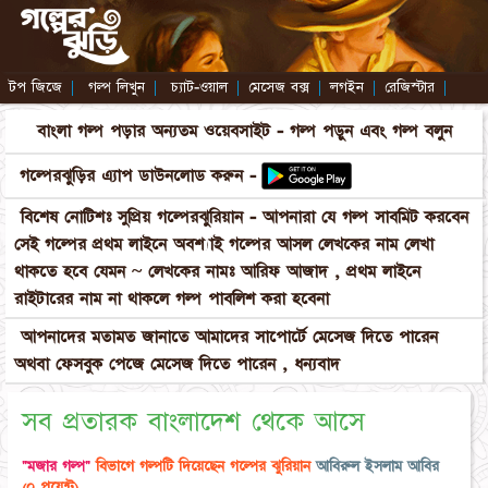
টপ জিজে
|
গল্প লিখুন
|
চ্যাট-ওয়াল
|
মেসেজ বক্স
|
লগইন
|
রেজিস্টার
|
বাংলা গল্প পড়ার অন্যতম ওয়েবসাইট - গল্প পড়ুন এবং গল্প বলুন
গল্পেরঝুড়ির এ্যাপ ডাউনলোড করুন -
বিশেষ নোটিশঃ সুপ্রিয় গল্পেরঝুরিয়ান - আপনারা যে গল্প সাবমিট করবেন
সেই গল্পের প্রথম লাইনে অবশ্যাই গল্পের আসল লেখকের নাম লেখা
থাকতে হবে যেমন ~ লেখকের নামঃ আরিফ আজাদ , প্রথম লাইনে
রাইটারের নাম না থাকলে গল্প পাবলিশ করা হবেনা
আপনাদের মতামত জানাতে আমাদের সাপোর্টে মেসেজ দিতে পারেন
অথবা ফেসবুক পেজে মেসেজ দিতে পারেন , ধন্যবাদ
সব প্রতারক বাংলাদেশ থেকে আসে
"মজার গল্প"
বিভাগে গল্পটি দিয়েছেন গল্পের ঝুরিয়ান
আবিরুল ইসলাম আবির
(০ পয়েন্ট)