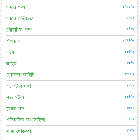
(২১০৭)
মজার গল্প
(১৯৫)
মজার অভিজ্ঞতা
(৭৩)
পৌরাণিক গল্প
(১৯৯৬)
উপন্যাস
(৬৩৭)
রহস্য
(১৩৬)
ক্রাইম
(৩৬৯)
গোয়েন্দা কাহিনি
(৮৭)
ওয়েস্টার্ন গল্প
(৬৩৭)
সত্য ঘটনা
(১৩০)
যুদ্ধের গল্প
(৪২)
ঐতিহাসিক কথাসাহিত্য
(৬৩)
গ্রাম্য লোককথা