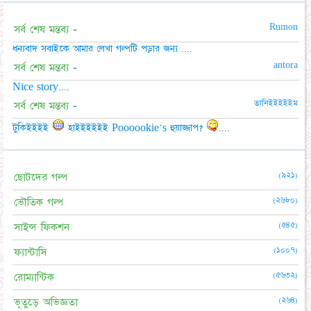
Rumon
সর্ব শেষ মন্তব্য -
ধন্যবাদ সবাইকে আমার লেখা গল্পটি পড়ার জন্য ....
antora
সর্ব শেষ মন্তব্য -
Nice story....
তানিইইইইইম
সর্ব শেষ মন্তব্য -
টুকিইইইই
হাইইইইইই Poooookie's হুয়াজ্জাপ?
....
(৯২১)
ছোটদের গল্প
(২৬৮০)
ভৌতিক গল্প
(৫৪৫)
সাইন্স ফিকশন
(১০০৭)
ফ্যান্টাসি
(৫৬৩২)
রোম্যান্টিক
(২৬৪)
ভূতুড়ে অভিজ্ঞতা