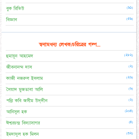
(৯১)
বুক রিভিউ
(৫৯)
বিজ্ঞান
স্বনামধন্য লেখক/চরিত্রের গল্প...
(২৮২)
হুমায়ূন আহমেদ
(২)
জীবনানন্দ দাস
(২৬)
কাজী নজরুল ইসলাম
(৬)
সৈয়াদ মুজতাবা আলি
(২)
পল্লি কবি জসীম উদ্‌দীন
(১০৪)
আনিসুল হক
(৪)
ঈশ্বরচন্দ্র বিদ্যাসাগর
(৩২)
ইমদাদুল হক মিলন