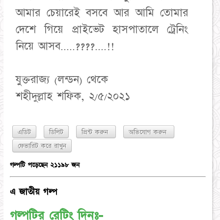
আমার চেয়ারেই বসবে আর আমি তোমার
দেশে গিয়ে প্রাইভেট হাসপাতালে ট্রেনিং
নিয়ে আসব.....????....!!
যুক্তরাজ্য (লন্ডন) থেকে
শহীদুল্লাহ শফিক, ২/৫/২০২১
এডিট
ডিলিট
প্রিন্ট করুন
অভিযোগ করুন
গল্পটি পড়েছেন ২১১৯৮ জন
এ জাতীয় গল্প
গল্পটির রেটিং দিনঃ-