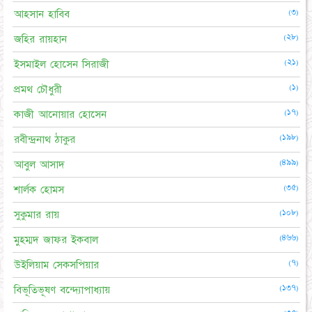
(৩)
আহসান হাবিব
(২৮)
জহির রায়হান
(২১)
ইসমাইল হোসেন সিরাজী
(১)
প্রমথ চৌধুরী
(১৭)
কাজী আনোয়ার হোসেন
(১৯৮)
রবীন্দ্রনাথ ঠাকুর
(৪৯৯)
আবুল আসাদ
(৩৫)
শার্লক হোমস
(১০৮)
সুকুমার রায়
(৪৬৬)
মুহম্মদ জাফর ইকবাল
(৭)
উইলিয়াম সেকসপিয়ার
(১৩৭)
বিভূতিভূষণ বন্দ্যোপাধ্যায়