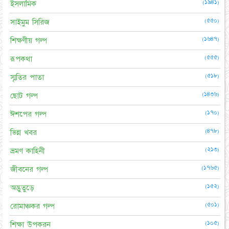
(১৯৪১)
ইসলামিক
(৫৫০)
সাইমুম সিরিজ
(১৬৪৭)
শিক্ষণীয় গল্প
(৫৫৫)
রূপকথা
(৫১৮)
স্মৃতির পাতা
(১৪৩৬)
ছোট গল্প
(১৭০)
ঈশপের গল্প
(৪৭৮)
ভিন্ন খবর
(২১৩)
ভ্রমণ কাহিনী
(১৭৬৫)
জীবনের গল্প
(১৫২)
অদ্ভুতুড়ে
(৫০১)
রোমাঞ্চকর গল্প
(১০৫)
শিক্ষা উপকরন