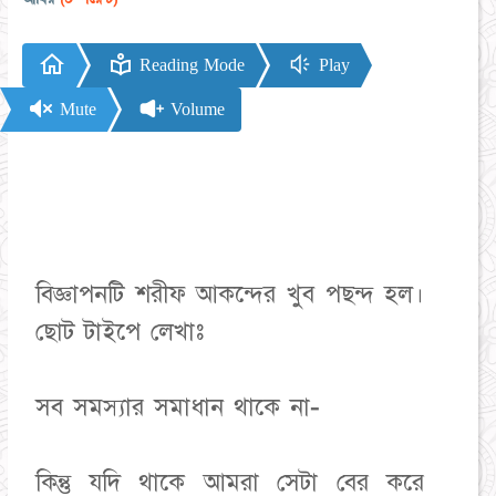
Reading Mode
Play
Mute
Volume