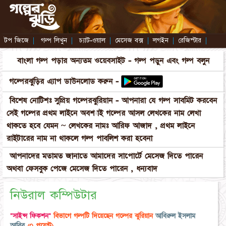
টপ জিজে
|
গল্প লিখুন
|
চ্যাট-ওয়াল
|
মেসেজ বক্স
|
লগইন
|
রেজিস্টার
|
বাংলা গল্প পড়ার অন্যতম ওয়েবসাইট - গল্প পড়ুন এবং গল্প বলুন
গল্পেরঝুড়ির এ্যাপ ডাউনলোড করুন -
বিশেষ নোটিশঃ সুপ্রিয় গল্পেরঝুরিয়ান - আপনারা যে গল্প সাবমিট করবেন
সেই গল্পের প্রথম লাইনে অবশ্যাই গল্পের আসল লেখকের নাম লেখা
থাকতে হবে যেমন ~ লেখকের নামঃ আরিফ আজাদ , প্রথম লাইনে
রাইটারের নাম না থাকলে গল্প পাবলিশ করা হবেনা
আপনাদের মতামত জানাতে আমাদের সাপোর্টে মেসেজ দিতে পারেন
অথবা ফেসবুক পেজে মেসেজ দিতে পারেন , ধন্যবাদ
নিউরাল কম্পিউটার
"সাইন্স ফিকশন"
বিভাগে গল্পটি দিয়েছেন গল্পের ঝুরিয়ান
আবিরুল ইসলাম
আবির
(০ পয়েন্ট)