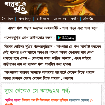
টপ জিজে
|
গল্প লিখুন
|
চ্যাট-ওয়াল
|
মেসেজ বক্স
|
লগইন
|
রেজিস্টার
|
বাংলা গল্প পড়ার অন্যতম ওয়েবসাইট - গল্প পড়ুন এবং গল্প বলুন
গল্পেরঝুড়ির এ্যাপ ডাউনলোড করুন -
বিশেষ নোটিশঃ সুপ্রিয় গল্পেরঝুরিয়ান - আপনারা যে গল্প সাবমিট করবেন
সেই গল্পের প্রথম লাইনে অবশ্যাই গল্পের আসল লেখকের নাম লেখা
থাকতে হবে যেমন ~ লেখকের নামঃ আরিফ আজাদ , প্রথম লাইনে
রাইটারের নাম না থাকলে গল্প পাবলিশ করা হবেনা
আপনাদের মতামত জানাতে আমাদের সাপোর্টে মেসেজ দিতে পারেন
অথবা ফেসবুক পেজে মেসেজ দিতে পারেন , ধন্যবাদ
দূরে থেকেও সে কাছে(২য় পর্ব)
"স্মৃতির পাতা"
বিভাগে গল্পটি দিয়েছেন গল্পের ঝুরিয়ান
সাফায়েত হোসেন
(০
পয়েন্ট)