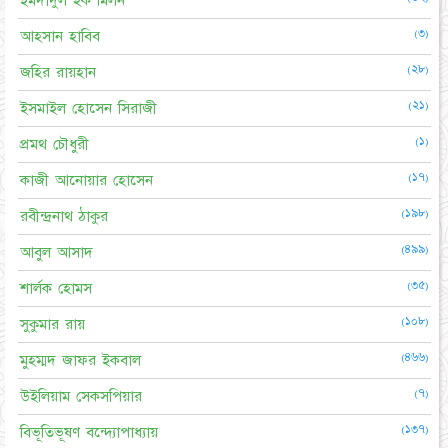
ইমদাদুল হক মিলন
(৩)
আহসান হাবিব
(২৮)
জহির রায়হান
(২১)
ইসমাইল হোসেন সিরাজী
(১)
প্রমথ চৌধুরী
(১৭)
কাজী আনোয়ার হোসেন
(১৯৮)
রবীন্দ্রনাথ ঠাকুর
(৪৯৯)
আবুল আসাদ
(৩৫)
শার্লক হোমস
(১০৮)
সুকুমার রায়
(৪৬৬)
মুহম্মদ জাফর ইকবাল
(৭)
উইলিয়াম সেকসপিয়ার
(১৩৭)
বিভূতিভূষণ বন্দ্যোপাধ্যায়