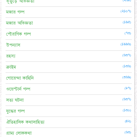
ভূতুড়ে অভিজ্ঞতা
(২১০৭)
মজার গল্প
(১৯৫)
মজার অভিজ্ঞতা
(৭৩)
পৌরাণিক গল্প
(১৯৯৬)
উপন্যাস
(৬৩৭)
রহস্য
(১৩৬)
ক্রাইম
(৩৬৯)
গোয়েন্দা কাহিনি
(৮৭)
ওয়েস্টার্ন গল্প
(৬৩৭)
সত্য ঘটনা
(১৩০)
যুদ্ধের গল্প
(৪২)
ঐতিহাসিক কথাসাহিত্য
(৬৩)
গ্রাম্য লোককথা