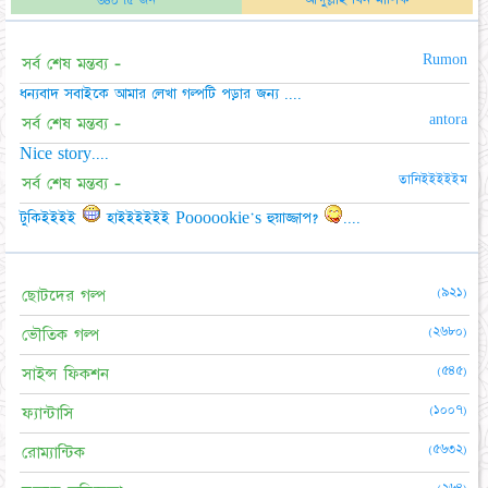
Rumon
সর্ব শেষ মন্তব্য -
ধন্যবাদ সবাইকে আমার লেখা গল্পটি পড়ার জন্য ....
antora
সর্ব শেষ মন্তব্য -
Nice story....
তানিইইইইইম
সর্ব শেষ মন্তব্য -
টুকিইইইই
হাইইইইইই Poooookie's হুয়াজ্জাপ?
....
(৯২১)
ছোটদের গল্প
(২৬৮০)
ভৌতিক গল্প
(৫৪৫)
সাইন্স ফিকশন
(১০০৭)
ফ্যান্টাসি
(৫৬৩২)
রোম্যান্টিক
(২৬৪)