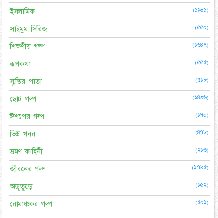
(১৯৪১)
ইসলামিক
(৫৫০)
সাইমুম সিরিজ
(১৬৪৭)
শিক্ষণীয় গল্প
(৫৫৫)
রূপকথা
(৫১৮)
স্মৃতির পাতা
(১৪৩৬)
ছোট গল্প
(১৭০)
ঈশপের গল্প
(৪৭৮)
ভিন্ন খবর
(২১৩)
ভ্রমণ কাহিনী
(১৭৬৫)
জীবনের গল্প
(১৫২)
অদ্ভুতুড়ে
(৫০১)
রোমাঞ্চকর গল্প