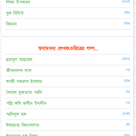
(১০৫)
শিক্ষা উপকরন
(৯১)
বুক রিভিউ
(৫৯)
বিজ্ঞান
স্বনামধন্য লেখক/চরিত্রের গল্প...
(২৮২)
হুমায়ূন আহমেদ
(২)
জীবনানন্দ দাস
(২৬)
কাজী নজরুল ইসলাম
(৬)
সৈয়াদ মুজতাবা আলি
(২)
পল্লি কবি জসীম উদ্‌দীন
(১০৪)
আনিসুল হক
(৪)
ঈশ্বরচন্দ্র বিদ্যাসাগর
(৩২)