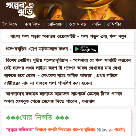
টপ জিজে
|
গল্প লিখুন
|
চ্যাট-ওয়াল
|
মেসেজ বক্স
|
লগইন
|
রেজিস্টার
|
বাংলা গল্প পড়ার অন্যতম ওয়েবসাইট - গল্প পড়ুন এবং গল্প বলুন
গল্পেরঝুড়ির এ্যাপ ডাউনলোড করুন -
বিশেষ নোটিশঃ সুপ্রিয় গল্পেরঝুরিয়ান - আপনারা যে গল্প সাবমিট করবেন
সেই গল্পের প্রথম লাইনে অবশ্যাই গল্পের আসল লেখকের নাম লেখা
থাকতে হবে যেমন ~ লেখকের নামঃ আরিফ আজাদ , প্রথম লাইনে
রাইটারের নাম না থাকলে গল্প পাবলিশ করা হবেনা
আপনাদের মতামত জানাতে আমাদের সাপোর্টে মেসেজ দিতে পারেন
অথবা ফেসবুক পেজে মেসেজ দিতে পারেন , ধন্যবাদ
♠♠♠ঘোর নিশুতি ♠♠♠
"ভূতুড়ে অভিজ্ঞতা"
বিভাগে গল্পটি দিয়েছেন গল্পের ঝুরিয়ান
Niloy
(০ পয়েন্ট)