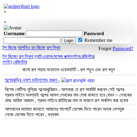
×
×
Username
Password
Remember me
Login
টপ জিজে
আপনিও হন জিজে
গল্প লিখুন
Forgot
Password?
টপ জিজে
|
গল্প লিখুন
|
চ্যাট-ওয়াল
|
মেসেজ বক্স
|
লগইন
|
রেজিস্টার
|
লগইন
রেজিস্টার
বাংলা গল্প পড়ার অন্যতম ওয়েবসাইট - গল্প পড়ুন এবং গল্প বলুন
গল্পেরঝুড়ির এ্যাপ ডাউনলোড করুন -
বিশেষ নোটিশঃ সুপ্রিয় গল্পেরঝুরিয়ান - আপনারা যে গল্প সাবমিট করবেন সেই গল্পের
প্রথম লাইনে অবশ্যাই গল্পের আসল লেখকের নাম লেখা থাকতে হবে যেমন ~ লেখকের
নামঃ আরিফ আজাদ , প্রথম লাইনে রাইটারের নাম না থাকলে গল্প পাবলিশ করা হবেনা
আপনাদের মতামত জানাতে আমাদের সাপোর্টে মেসেজ দিতে পারেন অথবা ফেসবুক
পেজে মেসেজ দিতে পারেন , ধন্যবাদ